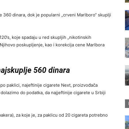
 je 360 dinara, dok je popularni „crveni Marlboro“ skuplji
0‘s, koje spadaju u red skupljih „nikotinskih
. Njihovo poskupljenje, kao i korekcija cene Marlbora
 najskuplje 560 dinara
 po paklici, najeftinije cigarete Next, proizvođača
dolazimo do podatka, da najjeftinije cigarete u Srbiji
akera), za koje je, za paklicu od 20 cigareta potrebno