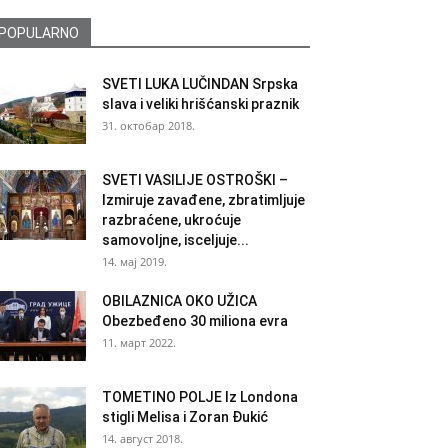
POPULARNO
SVETI LUKA LUČINDAN Srpska
slava i veliki hrišćanski praznik
31. октобар 2018.
SVETI VASILIJE OSTROŠKI –
Izmiruje zavađene, zbratimljuje
razbraćene, ukroćuje
samovoljne, isceljuje...
14. мај 2019.
OBILAZNICA OKO UŽICA
Obezbeđeno 30 miliona evra
11. март 2022.
TOMETINO POLJE Iz Londona
stigli Melisa i Zoran Đukić
14. август 2018.