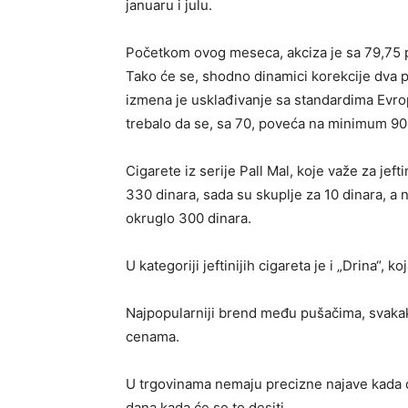
januaru i julu.
Početkom ovog meseca, akciza je sa 79,75 p
Tako će se, shodno dinamici korekcije dva pu
izmena je usklađivanje sa standardima Evrop
trebalo da se, sa 70, poveća na minimum 90
Cigarete iz serije Pall Mal, koje važe za jef
330 dinara, sada su skuplje za 10 dinara, a n
okruglo 300 dinara.
U kategoriji jeftinijih cigareta je i „Drina“, 
Najpopularniji brend među pušačima, svakako
cenama.
U trgovinama nemaju precizne najave kada će
dana kada će se to desiti.