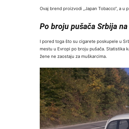
Ovaj brend proizvodi „Japan Tobacco“, a u p
Po broju pušača Srbija na
I pored toga što su cigarete poskupele u Sr
mestu u Evropi po broju pušača. Statistika 
žene ne zaostaju za muškarcima.