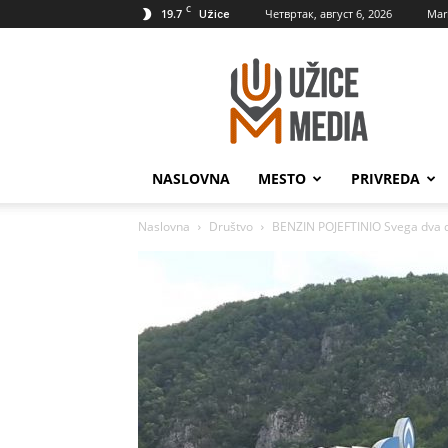
C
19.7
Четвртак, август 6, 2026
Mar
Užice
UžiceMedia
NASLOVNA
MESTO
PRIVREDA
Naslovna
Društvo
BENZIN POJEFTINIO Svega dva d