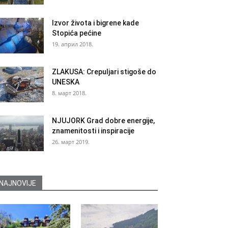
Izvor života i bigrene kade
Stopića pećine
19. април 2018.
ZLAKUSA: Crepuljari stigoše do
UNESKA
8. март 2018.
NJUJORK Grad dobre energije,
znamenitosti i inspiracije
26. март 2019.
NAJNOVIJE