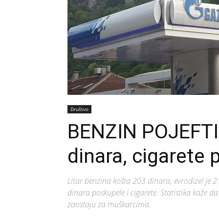
Društvo
BENZIN POJEFTI
dinara, cigarete
Litar benzina košta 203 dinara, evrodizel je 2
dinara poskupele i cigarete. Statistika kaže d
zaostaju za muškarcima.