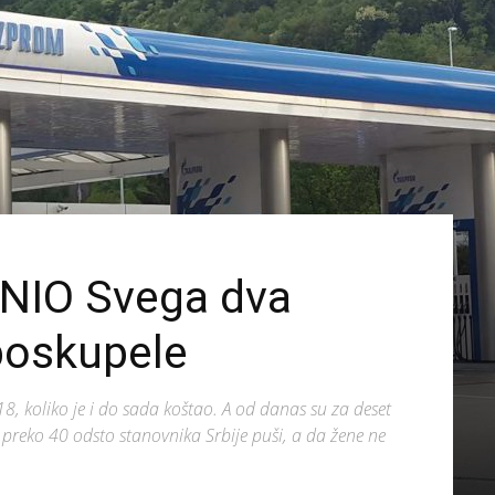
NIO Svega dva
 poskupele
18, koliko je i do sada koštao. A od danas su za deset
a preko 40 odsto stanovnika Srbije puši, a da žene ne