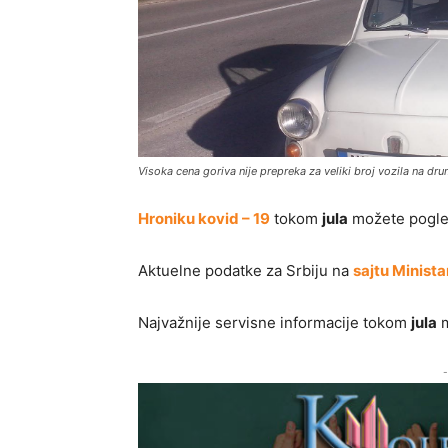
Visoka cena goriva nije prepreka za veliki broj vozila na d
Hroniku kovid – 19
tokom
jula
možete pogle
Aktuelne podatke za Srbiju na
sajtu Minista
Najvažnije servisne informacije tokom
jula
m
-