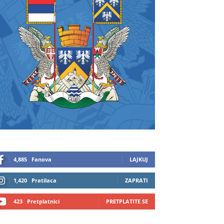
4,885
Fanova
LAJKUJ
1,420
Pratilaca
ZAPRATI
423
Pretplatnici
PRETPLATITE SE