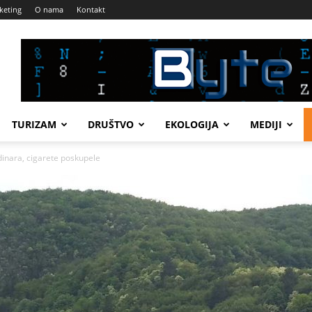
keting
O nama
Kontakt
TURIZAM
DRUŠTVO
EKOLOGIJA
MEDIJI
inara, cigarete poskupele