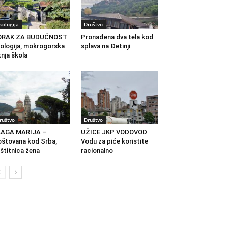
kologija
Društvo
ORAK ZA BUDUĆNOST
Pronađena dva tela kod
ologija, mokrogorska
splava na Đetinji
tnja škola
ruštvo
Društvo
LAGA MARIJA –
UŽICE JKP VODOVOD
štovana kod Srba,
Vodu za piće koristite
štitnica žena
racionalno