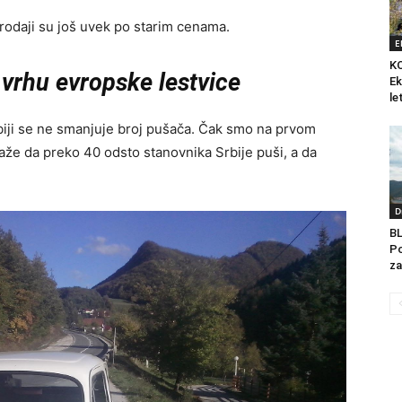
rodaji su još uvek po starim cenama.
E
K
 vrhu evropske lestvice
Ek
le
biji se ne smanjuje broj pušača. Čak smo na prvom
kaže da preko 40 odsto stanovnika Srbije puši, a da
D
B
Po
za