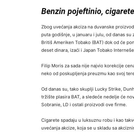
Benzin pojeftinio,
cigaret
Zbog uvećanja akciza na duvanske proizvod
puta godišnje, u januaru i julu, od danas su
Britiš Ameriken Tobako (BAT) dok od će pone
deset dinara, izaći i Japan Tobako Internešen
Filip Moris za sada nije najvio korekcije cen
neko od poskupljenja preuzmu kao svoj tere
Od danas su, tako skuplji Lucky Strike, Dunhi
tržište plasira BAT, a sledeće nedelje će no
Sobranie, LD i ostali proizvodi ove firme.
Cigarete spadaju u luksuznu robu i kao tak
uvećanja akcize, koja se u skladu sa akciz