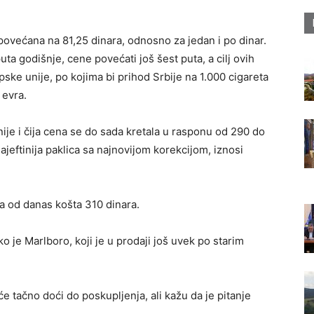
ovećana na 81,25 dinara, odnosno za jedan i po dinar.
ta godišnje, cene povećati još šest puta, a cilj ovih
ske unije, po kojima bi prihod Srbije na 1.000 cigareta
 evra.
tinije i čija cena se do sada kretala u rasponu od 290 do
ajeftinija paklica sa najnovijom korekcijom, iznosi
koja od danas košta 310 dinara.
 je Marlboro, koji je u prodaji još uvek po starim
 tačno doći do poskupljenja, ali kažu da je pitanje