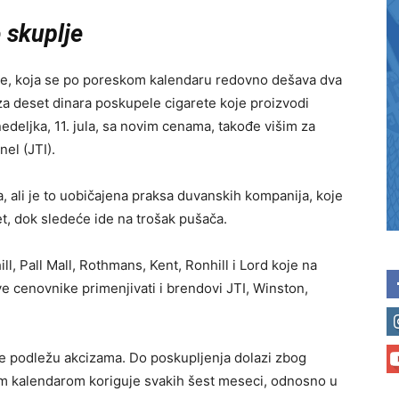
e
skuplje
e, koja se po poreskom kalendaru redovno dešava dva
 za deset dinara poskupele cigarete koje proizvodi
deljka, 11. jula, sa novim cenama, takođe višim za
el (JTI).
a, ali je to uobičajena praksa duvanskih kompanija, koje
t, dok sledeće ide na trošak pušača.
ll, Pall Mall, Rothmans, Kent, Ronhill i Lord koje na
ve cenovnike primenjivati i brendovi JTI, Winston,
ve podležu akcizama. Do poskupljenja dolazi zbog
nim kalendarom koriguje svakih šest meseci, odnosno u