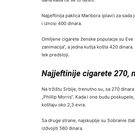
Najjeftinija paklica Marlbora (plavi) za sada
i iznosi 400 dinara.
Omiljene cigarete ženske populacje su Eve 12
zanimacija“, a jedna kutija košta 420 dinara
tek predstoji.
Najjeftinije cigarete 270,
Na tržištu Srbije, trenutno su, sa 270 dinara
„Phillip Morris“. Kada i one budu poskupele, 
koštaju oko 2,3 evra.
Sa druge strane, najskuplje su Sobranie (tab
izdvojiti 560 dinara.