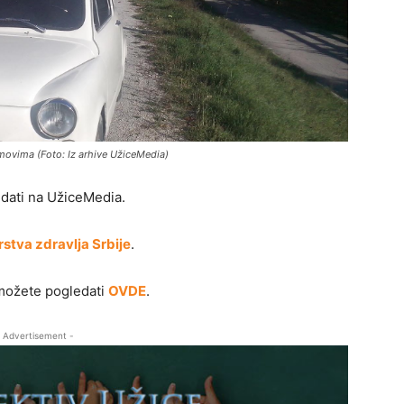
rumovima (Foto: Iz arhive UžiceMedia)
dati na UžiceMedia.
rstva zdravlja Srbije
.
ožete pogledati
OVDE
.
 Advertisement -