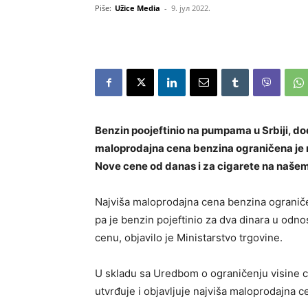
Piše:
Užice Media
-
9. јул 2022.
Benzin poojeftinio na pumpama u Srbiji, do
maloprodajna cena benzina ograničena je na
Nove cene od danas i za cigarete na našem 
Najviša maloprodajna cena benzina ograničena
pa je benzin pojeftinio za dva dinara u odno
cenu, objavilo je Ministarstvo trgovine.
U skladu sa Uredbom o ograničenju visine c
utvrđuje i objavljuje najviša maloprodajna 