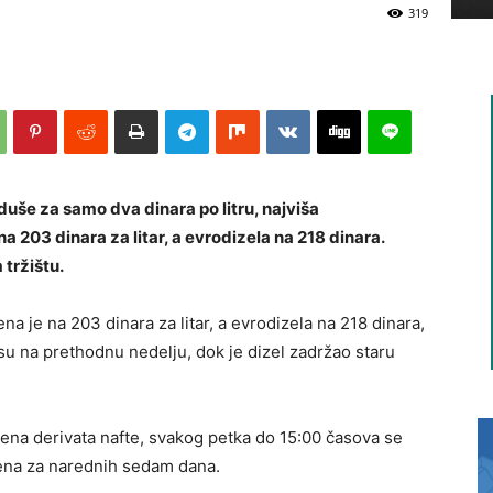
319
duše za samo dva dinara po litru, najviša
 203 dinara za litar, a evrodizela na 218 dinara.
tržištu.
 je na 203 dinara za litar, a evrodizela na 218 dinara,
su na prethodnu nedelju, dok je dizel zadržao staru
ena derivata nafte, svakog petka do 15:00 časova se
cena za narednih sedam dana.