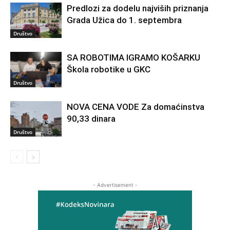
Predlozi za dodelu najviših priznanja
Grada Užica do 1. septembra
Društvo
SA ROBOTIMA IGRAMO KOŠARKU
Škola robotike u GKC
Društvo
NOVA CENA VODE Za domaćinstva
90,33 dinara
Društvo
- Advertisement -