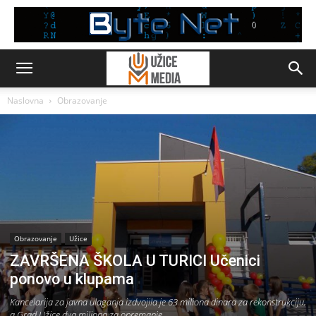
Naslovna
Obrazovanje
Obrazovanje
Užice
ZAVRŠENA ŠKOLA U TURICI Učenici
ponovo u klupama
Kancelarija za javna ulaganja izdvojila je 63 miliona dinara za rekonstrukciju,
a Grad Užice dva miliona za opremanje.