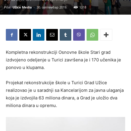
Piše:
Užice Media
-
30. септембар 2019.
1318
Kompletna rekonstrukciji Osnovne škole Stari grad
izdvojeno odeljenje u Turici završena je i 170 učenika je
ponovo u klupama.
Projekat rekonstrukcije škole u Turici Grad Užice
realizovao je u saradnji sa Kancelarijom za javna ulaganja
koja je izdvojila 63 miliona dinara, a Grad je uložio dva
miliona dinara u opremu.