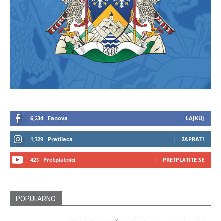
6,234
Fanova
LAJKUJ
1,729
Pratilaca
ZAPRATI
423
Pretplatnici
PRETPLATITE SE
POPULARNO