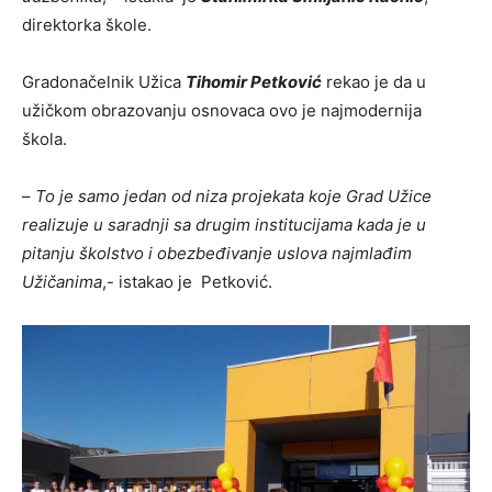
direktorka škole.
Gradonačelnik Užica
Tihomir Petković
rekao je da u
užičkom obrazovanju osnovaca ovo je najmodernija
škola.
–
To je samo jedan od niza projekata koje Grad Užice
realizuje u saradnji sa drugim institucijama kada je u
pitanju školstvo i obezbeđivanje uslova najmlađim
Užičanima
,- istakao je Petković.