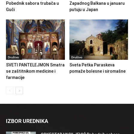
Pobednik sabora trubača u
Zapadnog Balkana u januaru
Guči
putuju u Japan
Društvo
Društvo
SVETI PANTELEJMON Smatra
Sveta Petka Paraskeva
se zaštitnikom medicine i
pomaže bolesne i siromašne
farmacije
IZBOR UREDNIKA