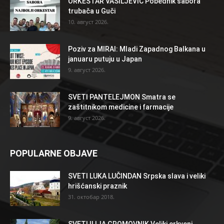
ORKESTAR VASILJEVIĆ Pobednik sabora
trubača u Guči
10. август 2026.
Poziv za MIRAI: Mladi Zapadnog Balkana u
januaru putuju u Japan
9. август 2026.
SVETI PANTELEJMON Smatra se
zaštitnikom medicine i farmacije
9. август 2026.
POPULARNE OBJAVE
SVETI LUKA LUČINDAN Srpska slava i veliki
hrišćanski praznik
31. октобар 2018.