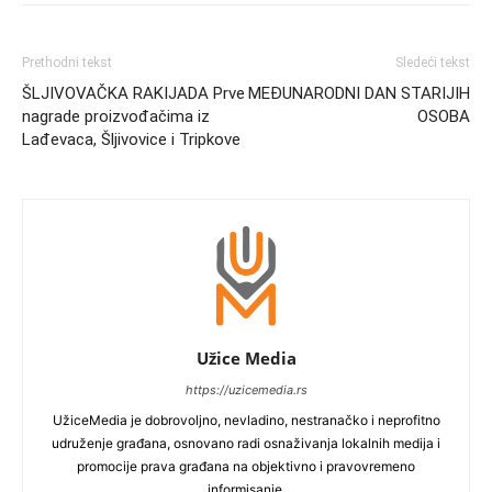
Prethodni tekst
Sledeći tekst
ŠLJIVOVAČKA RAKIJADA Prve
MEĐUNARODNI DAN STARIJIH
nagrade proizvođačima iz
OSOBA
Lađevaca, Šljivovice i Tripkove
Užice Media
https://uzicemedia.rs
UžiceMedia je dobrovoljno, nevladino, nestranačko i neprofitno
udruženje građana, osnovano radi osnaživanja lokalnih medija i
promocije prava građana na objektivno i pravovremeno
informisanje.