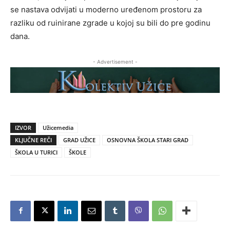
se nastava odvijati u moderno uređenom prostoru za
razliku od ruinirane zgrade u kojoj su bili do pre godinu
dana.
- Advertisement -
IZVOR
Užicemedia
KLJUČNE REČI
GRAD UŽICE
OSNOVNA ŠKOLA STARI GRAD
ŠKOLA U TURICI
ŠKOLE