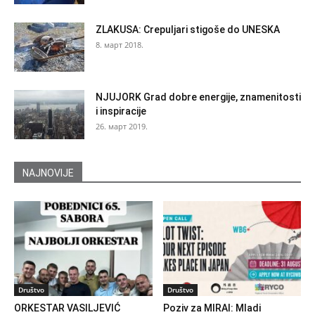
ZLAKUSA: Crepuljari stigoše do UNESKA
8. март 2018.
NJUJORK Grad dobre energije, znamenitosti
i inspiracije
26. март 2019.
NAJNOVIJE
Društvo
Društvo
ORKESTAR VASILJEVIĆ
Poziv za MIRAI: Mladi