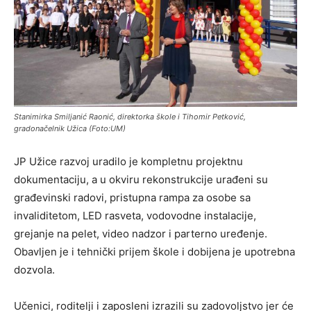
Stanimirka Smiljanić Raonić, direktorka škole i Tihomir Petković,
gradonačelnik Užica (Foto:UM)
JP Užice razvoj uradilo je kompletnu projektnu
dokumentaciju, a u okviru rekonstrukcije urađeni su
građevinski radovi, pristupna rampa za osobe sa
invaliditetom, LED rasveta, vodovodne instalacije,
grejanje na pelet, video nadzor i parterno uređenje.
Obavljen je i tehnički prijem škole i dobijena je upotrebna
dozvola.
Učenici, roditelji i zaposleni izrazili su zadovoljstvo jer će