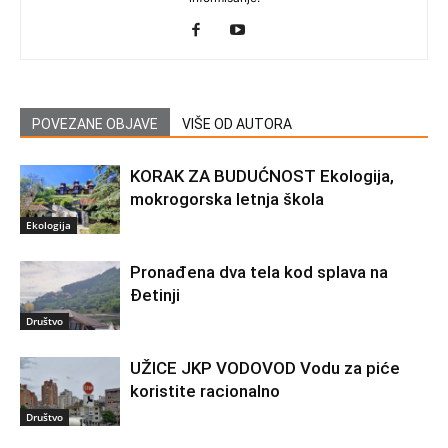
POVEZANE OBJAVE
VIŠE OD AUTORA
KORAK ZA BUDUĆNOST Ekologija,
mokrogorska letnja škola
Ekologija
Pronađena dva tela kod splava na
Đetinji
Društvo
UŽICE JKP VODOVOD Vodu za piće
koristite racionalno
Društvo