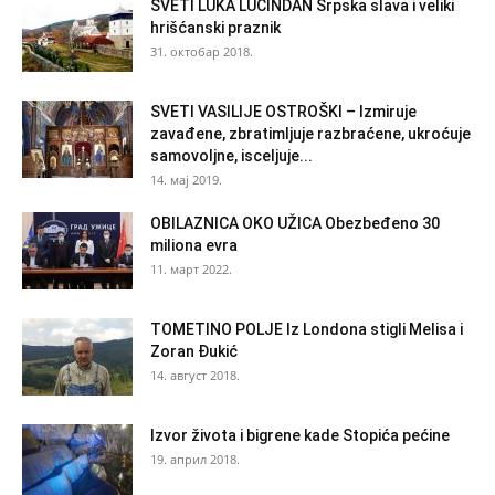
SVETI LUKA LUČINDAN Srpska slava i veliki
hrišćanski praznik
31. октобар 2018.
SVETI VASILIJE OSTROŠKI – Izmiruje
zavađene, zbratimljuje razbraćene, ukroćuje
samovoljne, isceljuje...
14. мај 2019.
OBILAZNICA OKO UŽICA Obezbeđeno 30
miliona evra
11. март 2022.
TOMETINO POLJE Iz Londona stigli Melisa i
Zoran Đukić
14. август 2018.
Izvor života i bigrene kade Stopića pećine
19. април 2018.