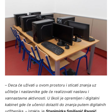
–
Deca će uživati u ovom prostoru i sticati znanja uz
učitelje i nastavnike gde će realizovati nastavu i
vannastavne aktivnosti. U školi je opremljen i digitalni
kabinet gde će učenici dolaziti do znanja putem digitalnih
udžbenika
, – istakla je
Stanimirka Smiljanić Raonić
,