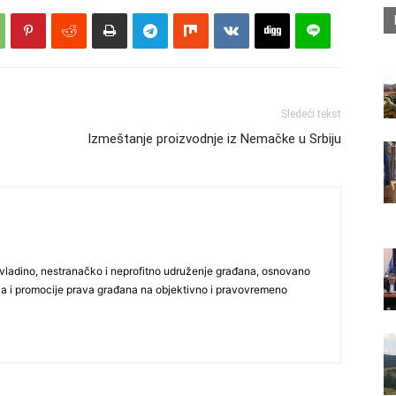
Sledeći tekst
Izmeštanje proizvodnje iz Nemačke u Srbiju
vladino, nestranačko i neprofitno udruženje građana, osnovano
ija i promocije prava građana na objektivno i pravovremeno