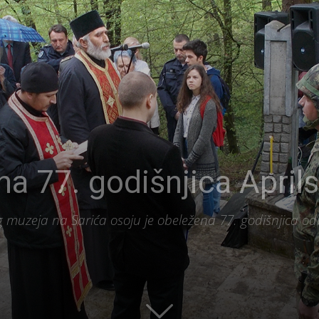
a 77. godišnjica Aprils
 muzeja na Sarića osoju je obeležena 77. godišnjica o