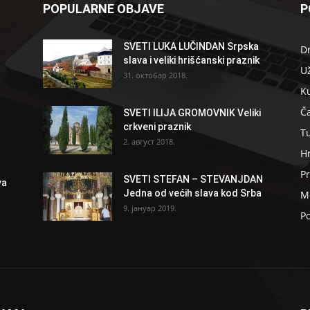
POPULARNE OBJAVE
P
SVETI LUKA LUČINDAN Srpska
D
slava i veliki hrišćanski praznik
U
31. октобар 2018.
K
Ča
SVETI ILIJA GROMOVNIK Veliki
crkveni praznik
T
2. август 2018.
H
Pr
SVETI STEFAN – STEVANJDAN
va
Jedna od većih slava kod Srba
Me
9. јануар 2019.
Po