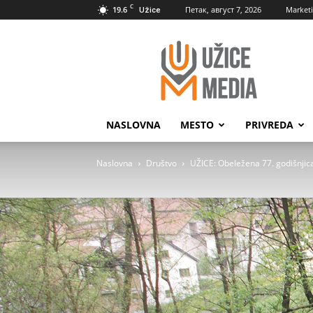
C
19.6
Петак, август 7, 2026
Market
Užice
UžiceMedia
NASLOVNA
MESTO
PRIVREDA
Naslovna
Društvo
UŽICE: Obeležena 77. godišnjica