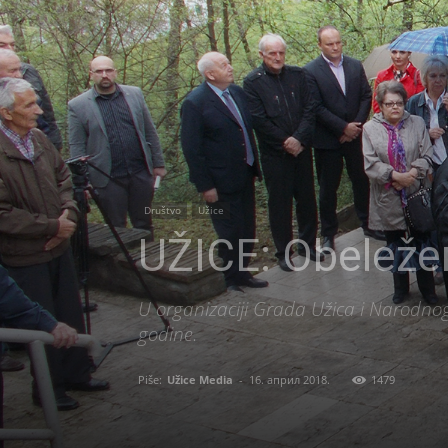
Društvo
Užice
UŽICE: Obeležen
U organizaciji Grada Užica i Narodnog
godine.
Piše:
Užice Media
-
16. април 2018.
1479