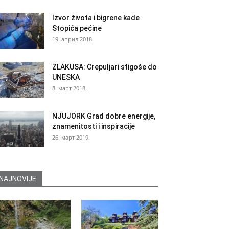
Izvor života i bigrene kade
Stopića pećine
19. април 2018.
ZLAKUSA: Crepuljari stigoše do
UNESKA
8. март 2018.
NJUJORK Grad dobre energije,
znamenitosti i inspiracije
26. март 2019.
NAJNOVIJE