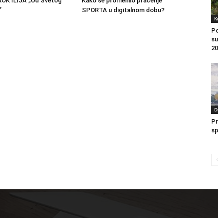
OK ILIJA „Od Svetog
Kako se promenilo praćenje
”
SPORTA u digitalnom dobu?
K
Po
su
20
D
Pr
sp