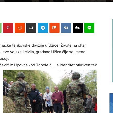
ačke tenkovske divizije u Užice. Živote na oltar
aljeve vojske i civila, građana Užica čija se imena
osoju.
ević iz Lipovca kod Topole čiji je identitet
otkriven tek