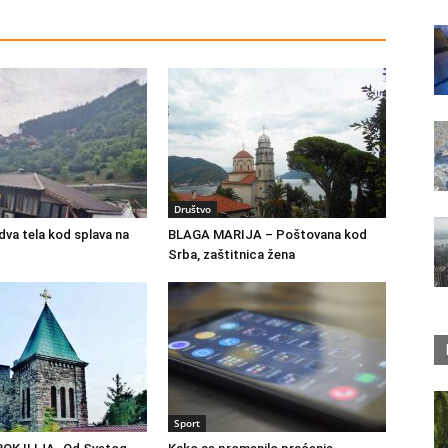
Društvo
va tela kod splava na
BLAGA MARIJA – Poštovana kod
Srba, zaštitnica žena
Sport