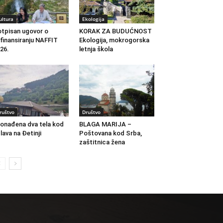
ultura
Ekologija
tpisan ugovor o
KORAK ZA BUDUĆNOST
finansiranju NAFFIT
Ekologija, mokrogorska
26.
letnja škola
ruštvo
Društvo
onađena dva tela kod
BLAGA MARIJA –
lava na Đetinji
Poštovana kod Srba,
zaštitnica žena