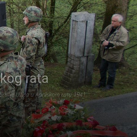
kog rata
dbrane Užica u Aprilskom ratu 1941.