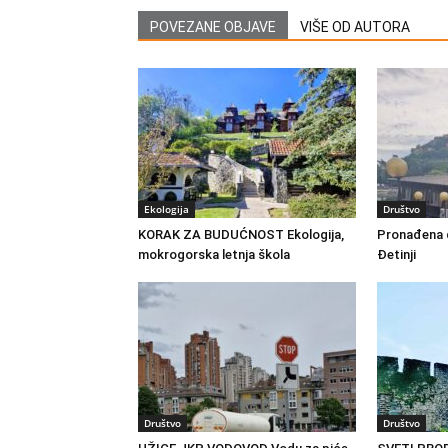
POVEZANE OBJAVE
VIŠE OD AUTORA
Ekologija
Društvo
KORAK ZA BUDUĆNOST Ekologija,
Pronađena d
mokrogorska letnja škola
Đetinji
Društvo
Društvo