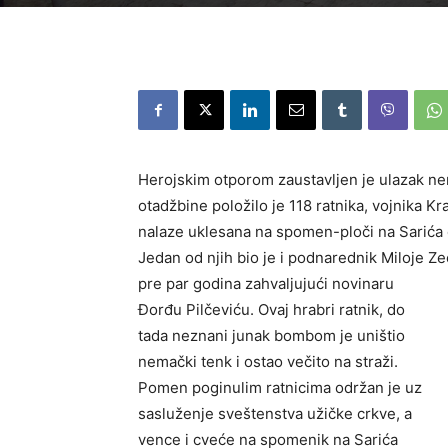
Herojskim otporom zaustavljen je ulazak nem
otadžbine položilo je 118 ratnika, vojnika Kr
nalaze uklesana na spomen-ploči na Sarića 
Jedan od njih bio je i podnarednik Miloje Zeč
pre par godina zahvaljujući novinaru
Đorđu Pilčeviću. Ovaj hrabri ratnik, do
tada neznani junak bombom je uništio
nemački tenk i ostao večito na straži.
Pomen poginulim ratnicima održan je uz
sasluženje sveštenstva užičke crkve, a
vence i cveće na spomenik na Sarića