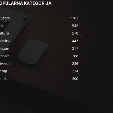
OPULARNA KATEGORIJA
ruštvo
1761
žice
1542
ultura
570
jetina
447
urizam
317
ronika
288
ivreda
236
diji
224
litika
200