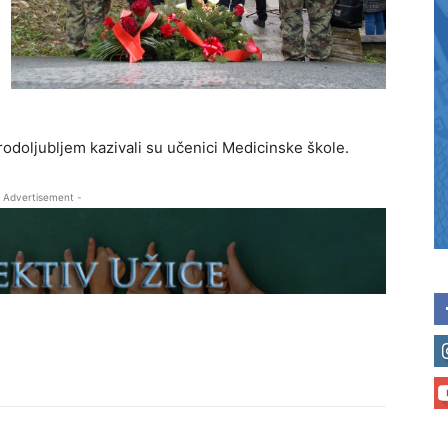
odoljubljem kazivali su učenici Medicinske škole.
 Advertisement -