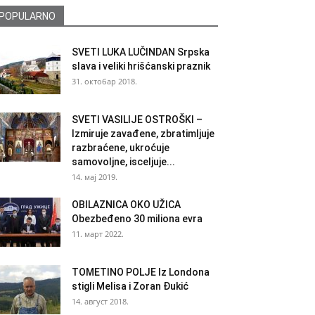
POPULARNO
SVETI LUKA LUČINDAN Srpska
slava i veliki hrišćanski praznik
31. октобар 2018.
SVETI VASILIJE OSTROŠKI –
Izmiruje zavađene, zbratimljuje
razbraćene, ukroćuje
samovoljne, isceljuje...
14. мај 2019.
OBILAZNICA OKO UŽICA
Obezbeđeno 30 miliona evra
11. март 2022.
TOMETINO POLJE Iz Londona
stigli Melisa i Zoran Đukić
14. август 2018.