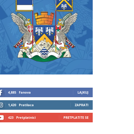
4,885
Fanova
LAJKUJ
1,420
Pratilaca
ZAPRATI
423
Pretplatnici
PRETPLATITE SE