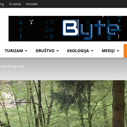
ing
O nama
Kontakt
TURIZAM
DRUŠTVO
EKOLOGIJA
MEDIJI
 Aprilskog rata