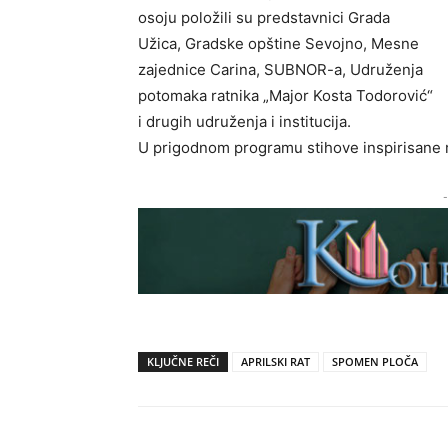
osoju položili su predstavnici Grada
Užica, Gradske opštine Sevojno, Mesne
zajednice Carina, SUBNOR-a, Udruženja
potomaka ratnika „Major Kosta Todorović“
i drugih udruženja i institucija.
U prigodnom programu stihove inspirisane r
-
KLJUČNE REČI
APRILSKI RAT
SPOMEN PLOČA