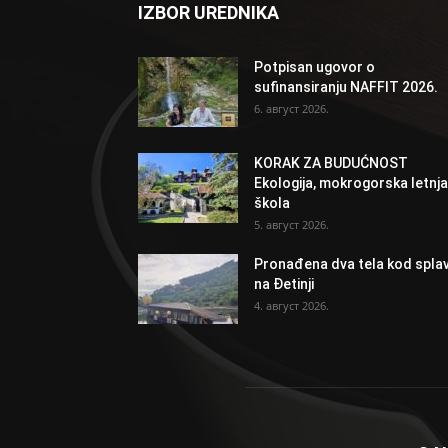
IZBOR UREDNIKA
Potpisan ugovor o
sufinansiranju NAFFIT 2026.
6. август 2026.
KORAK ZA BUDUĆNOST
Ekologija, mokrogorska letnja
škola
5. август 2026.
Pronađena dva tela kod spla
na Đetinji
4. август 2026.