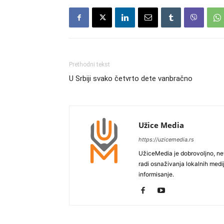
Prethodni tekst
U Srbiji svako četvrto dete vanbračno
Užice Media
https://uzicemedia.rs
UžiceMedia je dobrovoljno, ne
radi osnaživanja lokalnih med
informisanje.