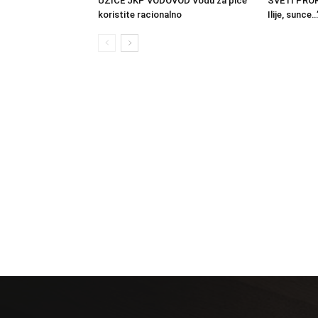
UŽICE JKP VODOVOD Vodu za piće
SVETI PROR
koristite racionalno
Ilije, sunce…