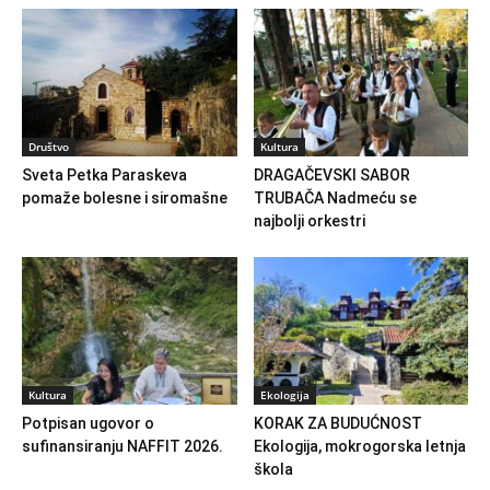
Društvo
Kultura
Sveta Petka Paraskeva
DRAGAČEVSKI SABOR
pomaže bolesne i siromašne
TRUBAČA Nadmeću se
najbolji orkestri
Kultura
Ekologija
Potpisan ugovor o
KORAK ZA BUDUĆNOST
sufinansiranju NAFFIT 2026.
Ekologija, mokrogorska letnja
škola