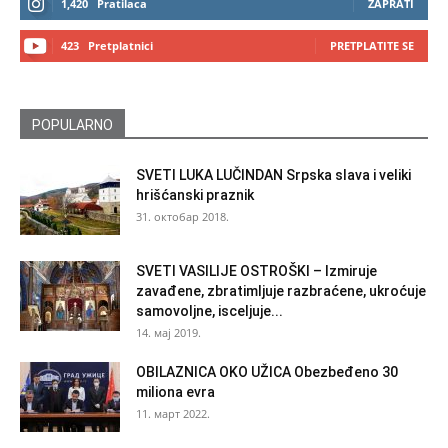
1,420
Pratilaca
ZAPRATI
423
Pretplatnici
PRETPLATITE SE
POPULARNO
SVETI LUKA LUČINDAN Srpska slava i veliki
hrišćanski praznik
31. октобар 2018.
SVETI VASILIJE OSTROŠKI – Izmiruje
zavađene, zbratimljuje razbraćene, ukroćuje
samovoljne, isceljuje...
14. мај 2019.
OBILAZNICA OKO UŽICA Obezbeđeno 30
miliona evra
11. март 2022.