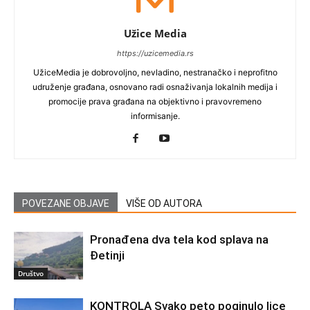
Užice Media
https://uzicemedia.rs
UžiceMedia je dobrovoljno, nevladino, nestranačko i neprofitno
udruženje građana, osnovano radi osnaživanja lokalnih medija i
promocije prava građana na objektivno i pravovremeno
informisanje.
POVEZANE OBJAVE
VIŠE OD AUTORA
Pronađena dva tela kod splava na
Đetinji
Društvo
KONTROLA Svako peto poginulo lice