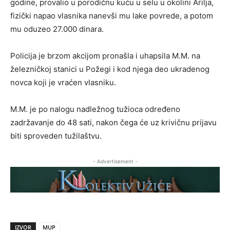
godine, provalio u porodičnu kuću u selu u okolini Arilja,
fizički napao vlasnika nanevši mu lake povrede, a potom
mu oduzeo 27.000 dinara.
Policija je brzom akcijom pronašla i uhapsila M.M. na
železničkoj stanici u Požegi i kod njega deo ukradenog
novca koji je vraćen vlasniku.
M.M. je po nalogu nadležnog tužioca određeno
zadržavanje do 48 sati, nakon čega će uz krivičnu prijavu
biti sproveden tužilaštvu.
- Advertisement -
IZVOR
MUP