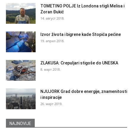
TOMETINO POLJE Iz Londona stigli Melisa i
Zoran Đukić
14. август 2018.
Izvor života i bigrene kade Stopića pećine
19. април 2018.
ZLAKUSA: Crepuljari stigoše do UNESKA
8. март 2018.
NJUJORK Grad dobre energije, znamenitosti
i inspiracije
26. март 2019.
NAJNOVIJE