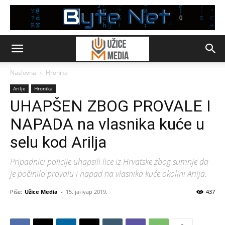
Naslovna
Hronika
Arilje
Hronika
UHAPŠEN ZBOG PROVALE I
NAPADA na vlasnika kuće u
selu kod Arilja
Pripadnici policije uhapsili lice iz Hrvatske zbog sumnje da
je počinilo provalu i napad na vlasnika kuće okolini Arilja.
Piše:
Užice Media
-
15. јануар 2019.
437