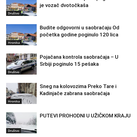
je vozač dvotočkaša
Društvo
Budite odgovorni u saobraćaju Od
početka godine poginulo 120 lica
Hronika
Pojačana kontrola saobraćaja – U
Srbiji poginulo 15 pešaka
Društvo
Sneg na kolovozima Preko Tare i
Kadinjače zabrana saobraćaja
Hronika
PUTEVI PROHODNI U UŽIČKOM KRAJU
Društvo