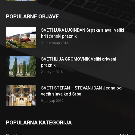
POPULARNE OBJAVE
SVETI LUKA LUČINDAN Srpska slava i veliki
hrišćanski praznik
31. октобар 2018.
SVETI ILIJA GROMOVNIK Veliki crkveni
praznik
2. август 2018.
SVETI STEFAN – STEVANJDAN Jedna od
većih slava kod Srba
9. јануар 2019.
POPULARNA KATEGORIJA