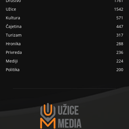
Društvo
1761
Užice
1542
Kultura
571
Čajetina
447
Turizam
317
Hronika
288
Privreda
236
Mediji
224
Politika
200