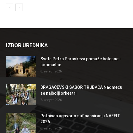
IZBOR UREDNIKA
Sveta Petka Paraskeva pomaže bolesne i
siromašne
8. август 2026.
DRAGAČEVSKI SABOR TRUBAČA Nadmeću
se najbolji orkestri
7. август 2026.
Potpisan ugovor o sufinansiranju NAFFIT
2026.
6. август 2026.