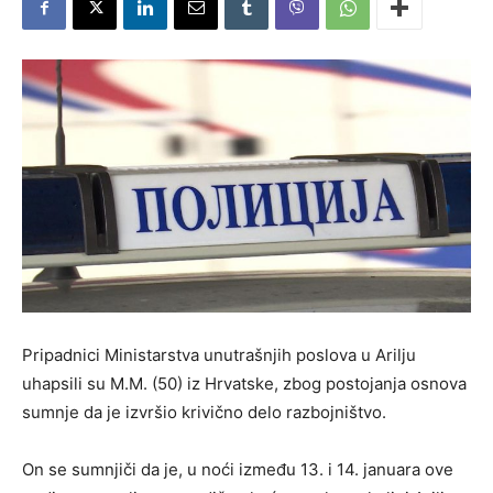
Pripadnici Ministarstva unutrašnjih poslova u Arilju
uhapsili su M.M. (50) iz Hrvatske, zbog postojanja osnova
sumnje da je izvršio krivično delo razbojništvo.
On se sumnjiči da je, u noći između 13. i 14. januara ove