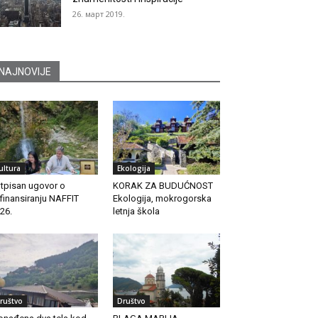
26. март 2019.
NAJNOVIJE
ultura
Ekologija
tpisan ugovor o
KORAK ZA BUDUĆNOST
finansiranju NAFFIT
Ekologija, mokrogorska
26.
letnja škola
ruštvo
Društvo