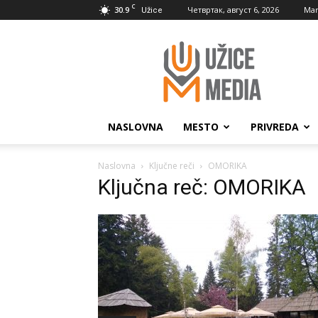
C
30.9
Четвртак, август 6, 2026
Mar
Užice
UžiceMedia
NASLOVNA
MESTO
PRIVREDA
Naslovna
Ključne reči
OMORIKA
Ključna reč: OMORIKA