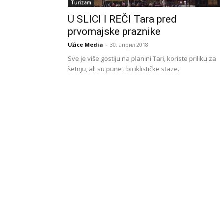
Turizam
U SLICI I REČI Tara pred
prvomajske praznike
Užice Media
-
30. април 2018.
Sve je više gostiju na planini Tari, koriste priliku za
šetnju, ali su pune i biciklističke staze.