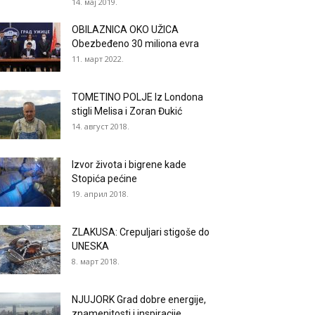
14. мај 2019.
OBILAZNICA OKO UŽICA
Obezbeđeno 30 miliona evra
11. март 2022.
TOMETINO POLJE Iz Londona
stigli Melisa i Zoran Đukić
14. август 2018.
Izvor života i bigrene kade
Stopića pećine
19. април 2018.
ZLAKUSA: Crepuljari stigoše do
UNESKA
8. март 2018.
NJUJORK Grad dobre energije,
znamenitosti i inspiracije