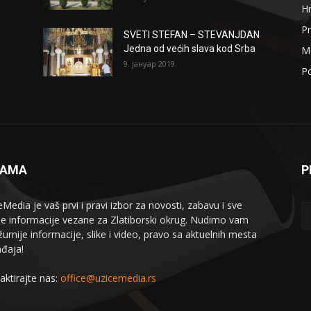
H
Pr
SVETI STEFAN – STEVANJDAN
Jedna od većih slava kod Srba
Me
9. јануар 2019.
Po
NAMA
P
eMedia je vaš prvi i pravi izbor za novosti, zabavu i sve
le informacije vezane za Zlatiborski okrug. Nudimo vam
žurnije informacije, slike i video, pravo sa aktuelnih mesta
đaja!
aktirajte nas:
office@uzicemedia.rs