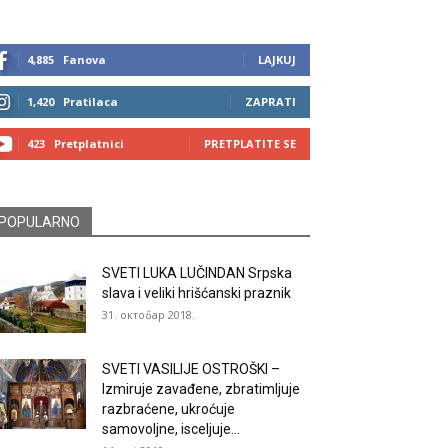
4,885
Fanova
LAJKUJ
1,420
Pratilaca
ZAPRATI
423
Pretplatnici
PRETPLATITE SE
POPULARNO
SVETI LUKA LUČINDAN Srpska
slava i veliki hrišćanski praznik
31. октобар 2018.
SVETI VASILIJE OSTROŠKI –
Izmiruje zavađene, zbratimljuje
razbraćene, ukroćuje
samovoljne, isceljuje...