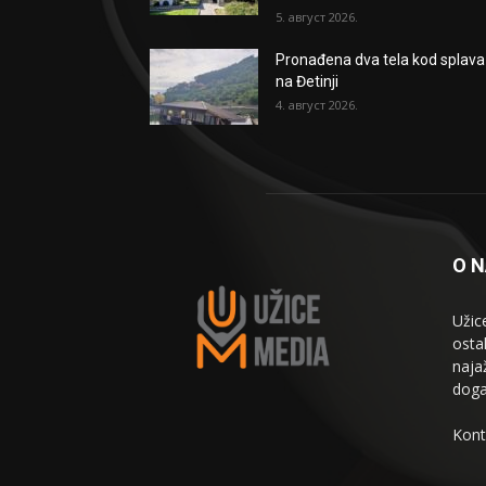
5. август 2026.
Pronađena dva tela kod splava
na Đetinji
4. август 2026.
O 
Užic
osta
naja
doga
Kont