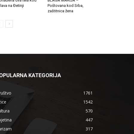
onađena dva tela kod
BLAGA MARIJA –
lava na Đetinji
Poštovana kod Srba,
zaštitnica žena
OPULARNA KATEGORIJA
ruštvo
1761
ice
1542
ltura
570
jetina
447
urizam
317