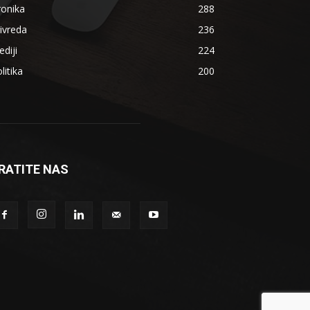
ronika
288
ivreda
236
diji
224
litika
200
RATITE NAS