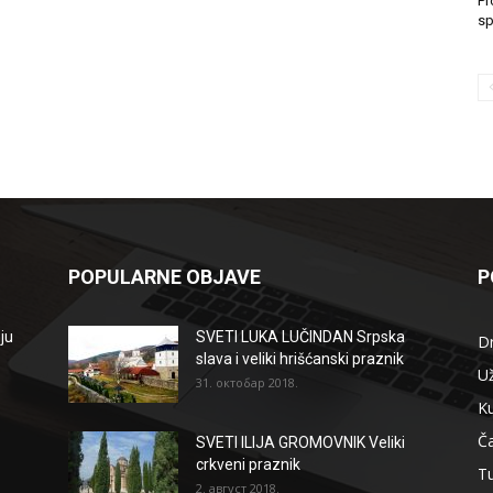
Pr
sp
POPULARNE OBJAVE
P
ju
SVETI LUKA LUČINDAN Srpska
D
slava i veliki hrišćanski praznik
Už
31. октобар 2018.
Ku
Ča
SVETI ILIJA GROMOVNIK Veliki
crkveni praznik
T
2. август 2018.