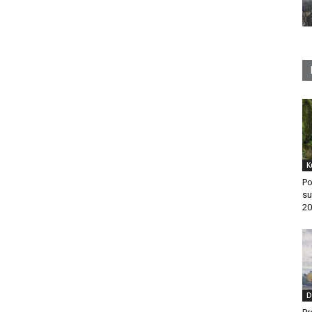
K
Po
su
20
D