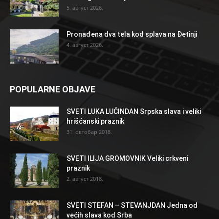
5. август 2026.
Pronađena dva tela kod splava na Đetinji
4. август 2026.
POPULARNE OBJAVE
SVETI LUKA LUČINDAN Srpska slava i veliki
hrišćanski praznik
31. октобар 2018.
SVETI ILIJA GROMOVNIK Veliki crkveni
praznik
2. август 2018.
SVETI STEFAN – STEVANJDAN Jedna od
većih slava kod Srba