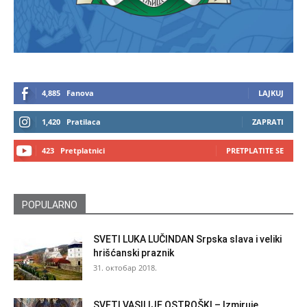
4,885
Fanova
LAJKUJ
1,420
Pratilaca
ZAPRATI
423
Pretplatnici
PRETPLATITE SE
POPULARNO
SVETI LUKA LUČINDAN Srpska slava i veliki
hrišćanski praznik
31. октобар 2018.
SVETI VASILIJE OSTROŠKI – Izmiruje