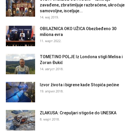
zavađene, zbratimljuje razbraćene, ukroćuje
samovoljne, isceljuje...
14. мај 2019.
OBILAZNICA OKO UŽICA Obezbeđeno 30
miliona evra
11. март 2022.
TOMETINO POLJE Iz Londona stigli Melisa i
Zoran Đukić
14. август 2018.
Izvor života i bigrene kade Stopića pećine
19. април 2018.
ZLAKUSA: Crepuljari stigoše do UNESKA
8. март 2018.