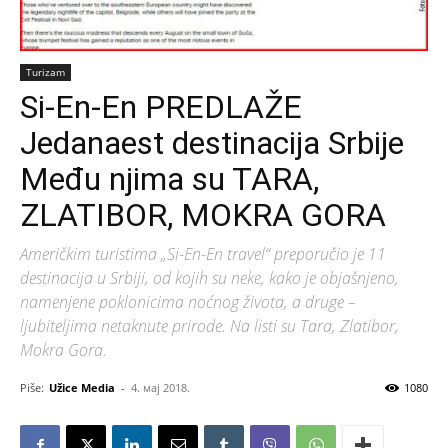
Turizam
Si-En-En PREDLAŽE
Jedanaest destinacija Srbije
Među njima su TARA,
ZLATIBOR, MOKRA GORA
Američkim turistima „Si-En-En travel“ preporučio je 11
destinacija u Srbiji, od kojih su neke, kako je objašnjeno,
namenjene poklonicima noćnog života, a druge –
ljubiteljima netaknute prirode. Na listi su Tara, Zlatibor,
Mokra Gora.
Piše:
Užice Media
-
4. мај 2018.
1080