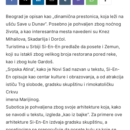
Beograd je opisan kao „dinamična prestonica, koja leži na
ušću Save u Dunav“. Posebno je pohvaljen zbog noćnog
života, a kao interesantna mesta navedeni su Knez
Mihailova, Skadarlija i Dorćol.
Turistima u Srbiji Si-En-En predlaže da posete i Zemun,
koji su istakli zbog velikog broja restorana pored reke,
kao i zbog kule Gardoš.
„Srpska Atina“, kako je Novi Sad nazvan u tekstu, Si-En-
En opisuje kao centar kulture i obrazovanja, a od atrakcija
ističu Trg slobode, gradsku skupštinu i rimokatoličku
Crkvu
imena Marijinog.
Subotica je pohvaljena zbog svoje arhitekture koja, kako
se navodi u tekstu, izgleda „kao iz bajke“. Za primere ove
arhitekture Si-En-En izdvaja gradsku skupštinu, a
posetiocima se preporučuje da posete kulu sa koje se