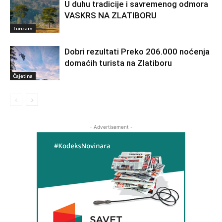
U duhu tradicije i savremenog odmora
VASKRS NA ZLATIBORU
Turizam
Dobri rezultati Preko 206.000 noćenja
domaćih turista na Zlatiboru
Čajetina
- Advertisement -