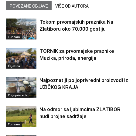
POVEZANE OBJAVE
VIŠE OD AUTORA
Tokom prvomajskih praznika Na
Zlatiboru oko 70.000 gostiju
Turizam
TORNIK za prvomajske praznike
Muzika, priroda, energija
Čajetina
Najpoznatiji poljoprivredni proizvodi iz
UŽIČKOG KRAJA
Poljoprivreda
Na odmor sa ljubimcima ZLATIBOR
nudi brojne sadržaje
Turizam