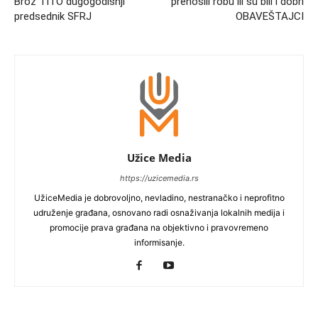
Broz TITO dugogodišnji
prenosili robu ili su bili i dobri
predsednik SFRJ
OBAVEŠTAJCI
Užice Media
https://uzicemedia.rs
UžiceMedia je dobrovoljno, nevladino, nestranačko i neprofitno
udruženje građana, osnovano radi osnaživanja lokalnih medija i
promocije prava građana na objektivno i pravovremeno
informisanje.