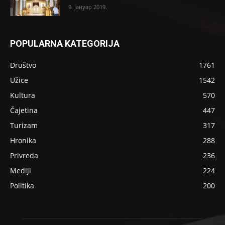
9. јануар 2019.
POPULARNA KATEGORIJA
Društvo
1761
Užice
1542
Kultura
570
Čajetina
447
Turizam
317
Hronika
288
Privreda
236
Mediji
224
Politika
200