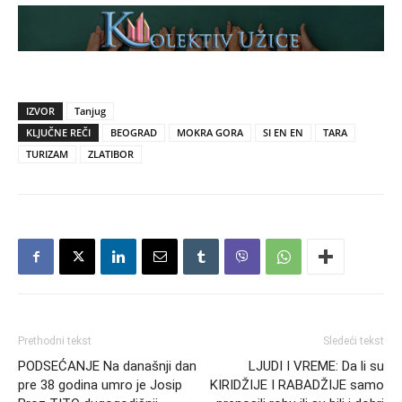
IZVOR
Tanjug
KLJUČNE REČI
BEOGRAD
MOKRA GORA
SI EN EN
TARA
TURIZAM
ZLATIBOR
Prethodni tekst
Sledeći tekst
PODSEĆANJE Na današnji dan
LJUDI I VREME: Da li su
pre 38 godina umro je Josip
KIRIDŽIJE I RABADŽIJE samo