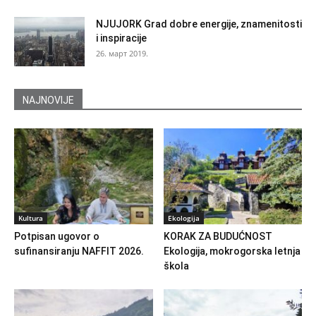
NJUJORK Grad dobre energije, znamenitosti
i inspiracije
26. март 2019.
NAJNOVIJE
Kultura
Ekologija
Potpisan ugovor o
KORAK ZA BUDUĆNOST
sufinansiranju NAFFIT 2026.
Ekologija, mokrogorska letnja
škola