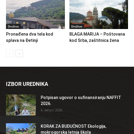
Društvo
Društvo
Pronađena dva tela kod
BLAGA MARIJA – Poštovana
splava na Đetinji
kod Srba, zaštitnica žena
IZBOR UREDNIKA
Potpisan ugovor o sufinansiranju NAFFIT
2026.
6. август 2026.
KORAK ZA BUDUĆNOST Ekologija,
mokrogorska letnja škola