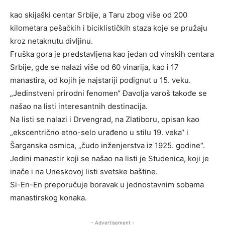
kao skijaški centar Srbije, a Taru zbog više od 200
kilometara pešačkih i biciklističkih staza koje se pružaju
kroz netaknutu divljinu.
Fruška gora je predstavljena kao jedan od vinskih centara
Srbije, gde se nalazi više od 60 vinarija, kao i 17
manastira, od kojih je najstariji podignut u 15. veku.
„Jedinstveni prirodni fenomen“ Đavolja varoš takođe se
našao na listi interesantnih destinacija.
Na listi se nalazi i Drvengrad, na Zlatiboru, opisan kao
„ekscentrično etno-selo urađeno u stilu 19. veka“ i
Šarganska osmica, „čudo inženjerstva iz 1925. godine“.
Jedini manastir koji se našao na listi je Studenica, koji je
inače i na Uneskovoj listi svetske baštine.
Si-En-En preporučuje boravak u jednostavnim sobama
manastirskog konaka.
- Advertisement -