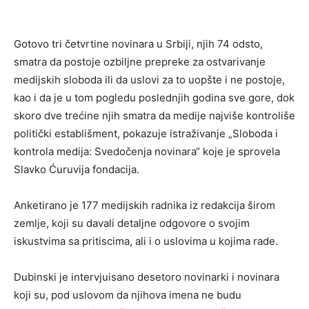
Gotovo tri četvrtine novinara u Srbiji, njih 74 odsto,
smatra da postoje ozbiljne prepreke za ostvarivanje
medijskih sloboda ili da uslovi za to uopšte i ne postoje,
kao i da je u tom pogledu poslednjih godina sve gore, dok
skoro dve trećine njih smatra da medije najviše kontroliše
politički establišment, pokazuje istraživanje „Sloboda i
kontrola medija: Svedočenja novinara“ koje je sprovela
Slavko Ćuruvija fondacija.
Anketirano je 177 medijskih radnika iz redakcija širom
zemlje, koji su davali detaljne odgovore o svojim
iskustvima sa pritiscima, ali i o uslovima u kojima rade.
Dubinski je intervjuisano desetoro novinarki i novinara
koji su, pod uslovom da njihova imena ne budu