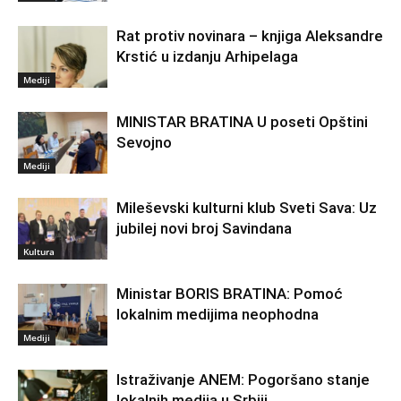
Rat protiv novinara – knjiga Aleksandre
Krstić u izdanju Arhipelaga
Mediji
MINISTAR BRATINA U poseti Opštini
Sevojno
Mediji
Mileševski kulturni klub Sveti Sava: Uz
jubilej novi broj Savindana
Kultura
Ministar BORIS BRATINA: Pomoć
lokalnim medijima neophodna
Mediji
Istraživanje ANEM: Pogoršano stanje
lokalnih medija u Srbiji