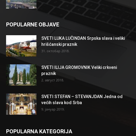
POPULARNE OBJAVE
SVETI LUKA LUČINDAN Srpska slava i veliki
hrišćanski praznik
31. октобар 2018.
SVETI ILIJA GROMOVNIK Veliki crkveni
praznik
2. август 2018.
SVETI STEFAN – STEVANJDAN Jedna od
većih slava kod Srba
9. јануар 2019.
POPULARNA KATEGORIJA