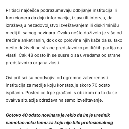
Pritisci najčešće podrazumevaju odbijanje institucija ili
funkcionera da daju informacije, izjavu ili intervju, da
izražavaju nezadovoljstvo izveštavanjem ili diskriminišu
medij ili samog novinara. Ovako nešto doživelo je više od
trećine anketiranih, dok oko polovine njih kaže da su tako
nešto doživeli od strane predstavnika političkih partija na
vlasti. Čak 48 odsto ih se susrelo sa uvredama od strane
predstavnika organa vlasti.
Ovi pritisci su neodvojivi od ogromne zatvorenosti
institucija za medije koju konstatuje skoro 70 odsto
ispitanih. Posledice trpe građani, s obzirom na to da se
ovakva situacija odražava na samo izveštavanje.
Gotovo 40 odsto novinara je reklo da im je urednik
nametao neku temu za koju nije bilo profesionalnog