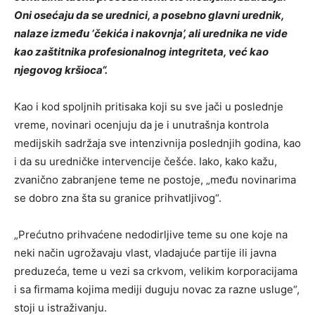
Oni osećaju da se urednici, a posebno glavni urednik,
nalaze između ‘čekića i nakovnja’, ali urednika ne vide
kao zaštitnika profesionalnog integriteta, već kao
njegovog kršioca“.
Kao i kod spoljnih pritisaka koji su sve jači u poslednje
vreme, novinari ocenjuju da je i unutrašnja kontrola
medijskih sadržaja sve intenzivnija poslednjih godina, kao
i da su uredničke intervencije češće. Iako, kako kažu,
zvanično zabranjene teme ne postoje, „među novinarima
se dobro zna šta su granice prihvatljivog“.
„Prećutno prihvaćene nedodirljive teme su one koje na
neki način ugrožavaju vlast, vladajuće partije ili javna
preduzeća, teme u vezi sa crkvom, velikim korporacijama
i sa firmama kojima mediji duguju novac za razne usluge“,
stoji u istraživanju.