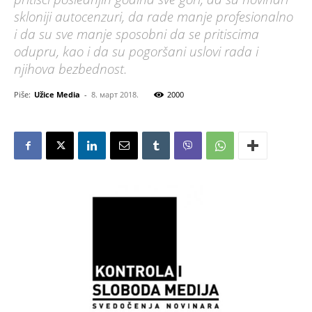
skloniji autocenzuri, da rade manje profesionalno
i da su sve manje sposobni da se pritiscima
odupru, kao i da su pogoršani uslovi rada i
njihova bezbednost.
Piše:
Užice Media
-
8. март 2018.
2000