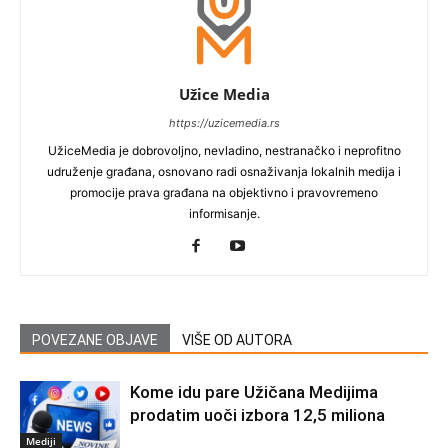
Užice Media
https://uzicemedia.rs
UžiceMedia je dobrovoljno, nevladino, nestranačko i neprofitno
udruženje građana, osnovano radi osnaživanja lokalnih medija i
promocije prava građana na objektivno i pravovremeno
informisanje.
POVEZANE OBJAVE
VIŠE OD AUTORA
Kome idu pare Užičana Medijima
prodatim uoči izbora 12,5 miliona
Mediji