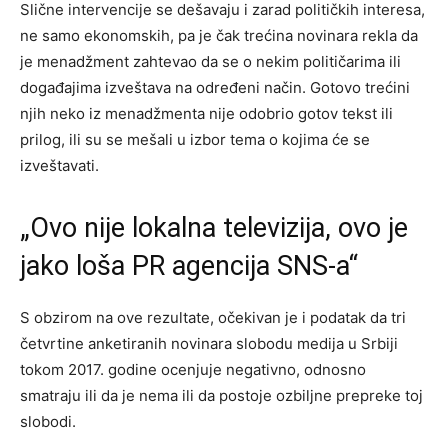
Slične intervencije se dešavaju i zarad političkih interesa,
ne samo ekonomskih, pa je čak trećina novinara rekla da
je menadžment zahtevao da se o nekim političarima ili
događajima izveštava na određeni način. Gotovo trećini
njih neko iz menadžmenta nije odobrio gotov tekst ili
prilog, ili su se mešali u izbor tema o kojima će se
izveštavati.
„Ovo nije lokalna televizija, ovo je
jako loša PR agencija SNS-a“
S obzirom na ove rezultate, očekivan je i podatak da tri
četvrtine anketiranih novinara slobodu medija u Srbiji
tokom 2017. godine ocenjuje negativno, odnosno
smatraju ili da je nema ili da postoje ozbiljne prepreke toj
slobodi.