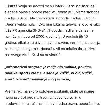
U istraživanju se navodi da su intervjuisani novinari dali
sledeće opise slobode medija: „Nema je“; „Nema slobode
medija u Srbiji. Ne znam šta je sloboda medija u Srbiji“;
„Jedna velika nula… Ovo nije lokalna televizija, ovo je jako
loša PR agencija SNS-a“; „Sloboda medija je danas na
najnižem nivou od 2000. godine“; „U poslednjih 10
godina, otkako se bavim novinarstvom, mislim da situacija
nikad nije bila gora“; „Nema je. Ali ne mislim da je kriva
pre svega vlast. Krivi su novinari“.
„Informativni program je ranije bio politika, politika,
politika, sport i vreme, a sada je Vučić, Vučić, Vučić,
sport i vreme“ (novinar javnog servisa)
Prema rečima skoro polovine ispitanih, plate su manje
nego pre pet godina, trećina navodi da su im u
međuvremenu sužena i njihova radna prava, pogoršani su