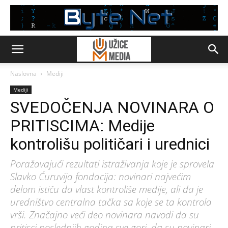
Naslovna
Mediji
Mediji
SVEDOČENJA NOVINARA O
PRITISCIMA: Medije
kontrolišu političari i urednici
Poražavajući rezultati istraživanja koje je sprovela
Slavko Ćuruvija fondacija: novinari najvećim
delom ističu da vlast kontroliše medije, ali da je
uredništvo centralna tačka sa koje se ta kontrola
vrši. Značajno veći deo novinara navodi da su
pritisci poslednjih godina sve gori, da su novinari