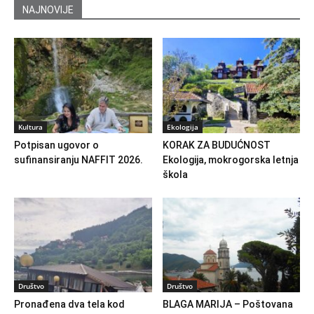
NAJNOVIJE
Kultura
Ekologija
Potpisan ugovor o
KORAK ZA BUDUĆNOST
sufinansiranju NAFFIT 2026.
Ekologija, mokrogorska letnja
škola
Društvo
Društvo
Pronađena dva tela kod
BLAGA MARIJA – Poštovana