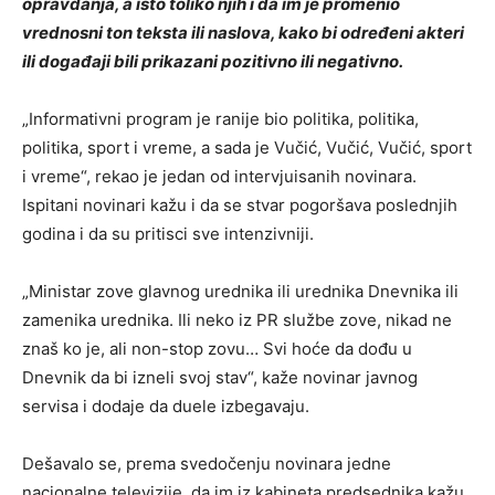
opravdanja, a isto toliko njih i da im je promenio
vrednosni ton teksta ili naslova, kako bi određeni akteri
ili događaji bili prikazani pozitivno ili negativno.
„Informativni program je ranije bio politika, politika,
politika, sport i vreme, a sada je Vučić, Vučić, Vučić, sport
i vreme“, rekao je jedan od intervjuisanih novinara.
Ispitani novinari kažu i da se stvar pogoršava poslednjih
godina i da su pritisci sve intenzivniji.
„Ministar zove glavnog urednika ili urednika Dnevnika ili
zamenika urednika. Ili neko iz PR službe zove, nikad ne
znaš ko je, ali non-stop zovu… Svi hoće da dođu u
Dnevnik da bi izneli svoj stav“, kaže novinar javnog
servisa i dodaje da duele izbegavaju.
Dešavalo se, prema svedočenju novinara jedne
nacionalne televizije, da im iz kabineta predsednika kažu