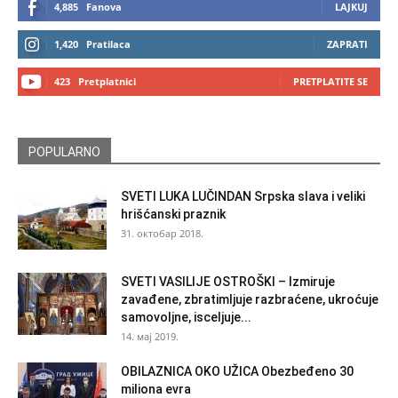
4,885
Fanova
LAJKUJ
1,420
Pratilaca
ZAPRATI
423
Pretplatnici
PRETPLATITE SE
POPULARNO
SVETI LUKA LUČINDAN Srpska slava i veliki
hrišćanski praznik
31. октобар 2018.
SVETI VASILIJE OSTROŠKI – Izmiruje
zavađene, zbratimljuje razbraćene, ukroćuje
samovoljne, isceljuje...
14. мај 2019.
OBILAZNICA OKO UŽICA Obezbeđeno 30
miliona evra