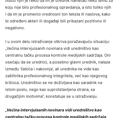
odsto njih je reklo da im je urednik nametao neku temu za
koju nije bilo profesionalnog opravdanja, a isto toliko njih
i da im je promenio vrednosni ton teksta ili naslova, kako
bi određeni akteri ili događaji bili prikazani pozitivno ili
negativno.
I u ovom delu istraživanje otkriva poražavajuću situaciju:
„Većina intervjuisanih novinara vidi uredništvo kao
centralnu tačku procesa kontrole medijskih sadržaja. Oni
osećaju da se urednici, a posebno glavni urednik, nalaze
između ‘čekića i nakovnja’, ali urednika ne vide kao
zaštitnika profesionalnog integriteta, već kao njegovog
kršioca. Uredništvo se ne doživljava kao saradnik na
istom poslu, nego kao suprotstavljena strana, sa
drugačijim motivima“, konstatuje se u istraživanju.
„Većina intervjuisanih novinara vidi uredništvo kao
centralnu tačku procesa kontrole medijskih sadržaja.