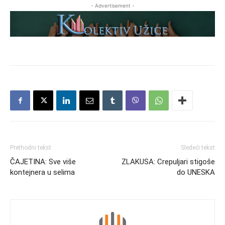
- Advertisement -
Prethodni tekst
Sledeći tekst
ČAJETINA: Sve više
ZLAKUSA: Crepuljari stigoše
kontejnera u selima
do UNESKA