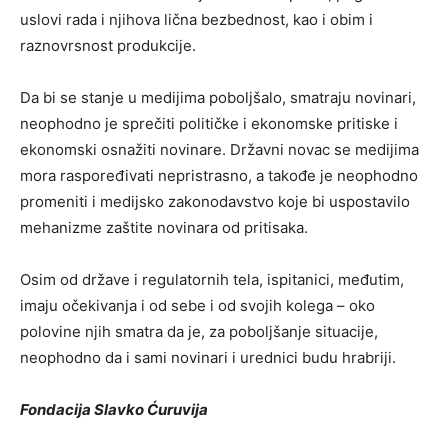
uslovi rada i njihova lična bezbednost, kao i obim i
raznovrsnost produkcije.
Da bi se stanje u medijima poboljšalo, smatraju novinari,
neophodno je sprečiti političke i ekonomske pritiske i
ekonomski osnažiti novinare. Državni novac se medijima
mora raspoređivati nepristrasno, a takođe je neophodno
promeniti i medijsko zakonodavstvo koje bi uspostavilo
mehanizme zaštite novinara od pritisaka.
Osim od države i regulatornih tela, ispitanici, međutim,
imaju očekivanja i od sebe i od svojih kolega – oko
polovine njih smatra da je, za poboljšanje situacije,
neophodno da i sami novinari i urednici budu hrabriji.
Fondacija Slavko Ćuruvija