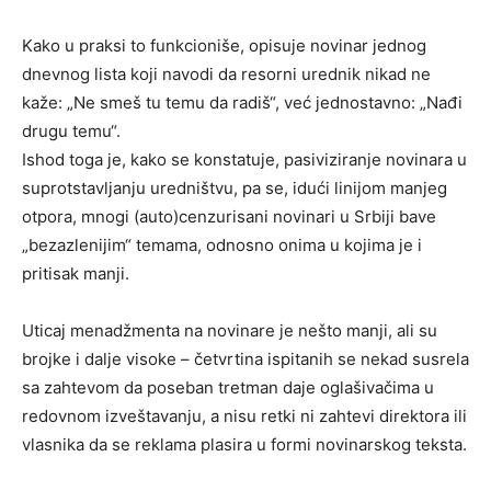
Kako u praksi to funkcioniše, opisuje novinar jednog
dnevnog lista koji navodi da resorni urednik nikad ne
kaže: „Ne smeš tu temu da radiš“, već jednostavno: „Nađi
drugu temu“.
Ishod toga je, kako se konstatuje, pasiviziranje novinara u
suprotstavljanju uredništvu, pa se, idući linijom manjeg
otpora, mnogi (auto)cenzurisani novinari u Srbiji bave
„bezazlenijim“ temama, odnosno onima u kojima je i
pritisak manji.
Uticaj menadžmenta na novinare je nešto manji, ali su
brojke i dalje visoke – četvrtina ispitanih se nekad susrela
sa zahtevom da poseban tretman daje oglašivačima u
redovnom izveštavanju, a nisu retki ni zahtevi direktora ili
vlasnika da se reklama plasira u formi novinarskog teksta.