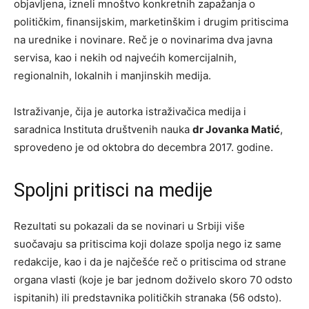
objavljena, izneli mnoštvo konkretnih zapažanja o
političkim, finansijskim, marketinškim i drugim pritiscima
na urednike i novinare. Reč je o novinarima dva javna
servisa, kao i nekih od najvećih komercijalnih,
regionalnih, lokalnih i manjinskih medija.
Istraživanje, čija je autorka istraživačica medija i
saradnica Instituta društvenih nauka
dr Jovanka Matić
,
sprovedeno je od oktobra do decembra 2017. godine.
Spoljni pritisci na medije
Rezultati su pokazali da se novinari u Srbiji više
suočavaju sa pritiscima koji dolaze spolja nego iz same
redakcije, kao i da je najčešće reč o pritiscima od strane
organa vlasti (koje je bar jednom doživelo skoro 70 odsto
ispitanih) ili predstavnika političkih stranaka (56 odsto).