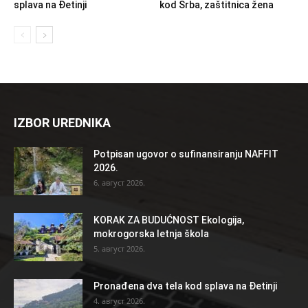
splava na Đetinji
kod Srba, zaštitnica žena
IZBOR UREDNIKA
Potpisan ugovor o sufinansiranju NAFFIT
2026.
6. август 2026.
KORAK ZA BUDUĆNOST Ekologija,
mokrogorska letnja škola
5. август 2026.
Pronađena dva tela kod splava na Đetinji
4. август 2026.