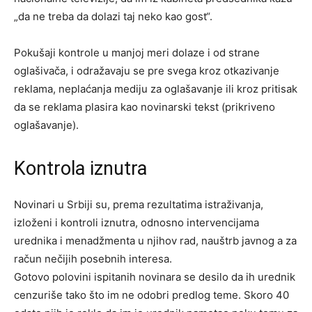
„da ne treba da dolazi taj neko kao gost“.
Pokušaji kontrole u manjoj meri dolaze i od strane
oglašivača, i odražavaju se pre svega kroz otkazivanje
reklama, neplaćanja mediju za oglašavanje ili kroz pritisak
da se reklama plasira kao novinarski tekst (prikriveno
oglašavanje).
Kontrola iznutra
Novinari u Srbiji su, prema rezultatima istraživanja,
izloženi i kontroli iznutra, odnosno intervencijama
urednika i menadžmenta u njihov rad, nauštrb javnog a za
račun nečijih posebnih interesa.
Gotovo polovini ispitanih novinara se desilo da ih urednik
cenzuriše tako što im ne odobri predlog teme. Skoro 40