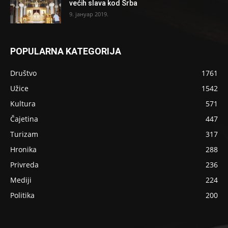
većih slava kod Srba
9. јануар 2019.
POPULARNA KATEGORIJA
Društvo
1761
Užice
1542
Kultura
571
Čajetina
447
Turizam
317
Hronika
288
Privreda
236
Mediji
224
Politika
200