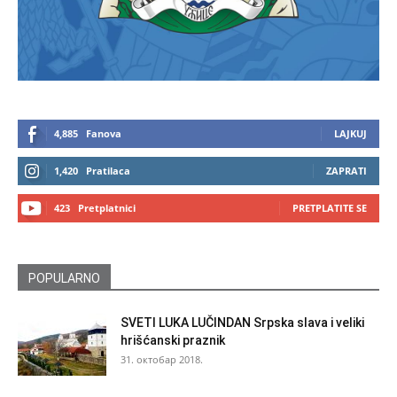
4,885
Fanova
LAJKUJ
1,420
Pratilaca
ZAPRATI
423
Pretplatnici
PRETPLATITE SE
POPULARNO
SVETI LUKA LUČINDAN Srpska slava i veliki
hrišćanski praznik
31. октобар 2018.