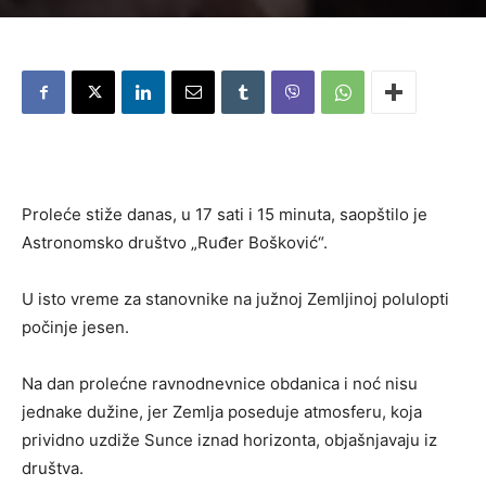
Proleće stiže danas, u 17 sati i 15 minuta, saopštilo je
Astronomsko društvo „Ruđer Bošković“.
U isto vreme za stanovnike na južnoj Zemljinoj polulopti
počinje jesen.
Na dan prolećne ravnodnevnice obdanica i noć nisu
jednake dužine, jer Zemlja poseduje atmosferu, koja
prividno uzdiže Sunce iznad horizonta, objašnjavaju iz
društva.