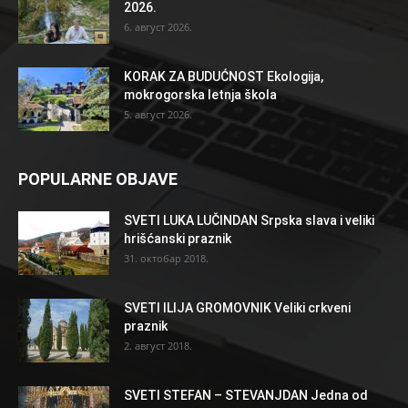
2026.
6. август 2026.
KORAK ZA BUDUĆNOST Ekologija,
mokrogorska letnja škola
5. август 2026.
POPULARNE OBJAVE
SVETI LUKA LUČINDAN Srpska slava i veliki
hrišćanski praznik
31. октобар 2018.
SVETI ILIJA GROMOVNIK Veliki crkveni
praznik
2. август 2018.
SVETI STEFAN – STEVANJDAN Jedna od