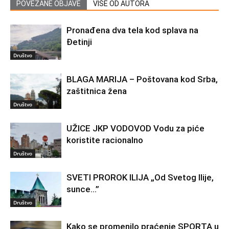
POVEZANE OBJAVE
VIŠE OD AUTORA
Pronađena dva tela kod splava na
Đetinji
Društvo
BLAGA MARIJA – Poštovana kod Srba,
zaštitnica žena
Društvo
UŽICE JKP VODOVOD Vodu za piće
koristite racionalno
Društvo
SVETI PROROK ILIJA „Od Svetog Ilije,
sunce…”
Društvo
Kako se promenilo praćenje SPORTA u