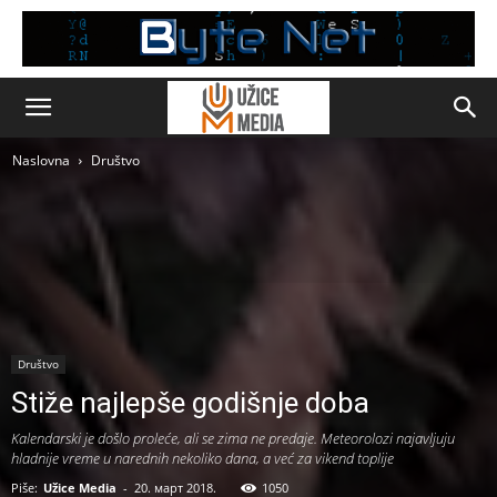
Naslovna
Društvo
Društvo
Stiže najlepše godišnje doba
Kalendarski je došlo proleće, ali se zima ne predaje. Meteorolozi najavljuju
hladnije vreme u narednih nekoliko dana, a već za vikend toplije
Piše:
Užice Media
-
20. март 2018.
1050