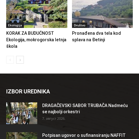
Ekologija
Društvo
KORAK ZA BUDUĆNOST
Pronađena dva tela kod
Ekologija, mokrogorska letnja
splava na Đetinji
škola
IZBOR UREDNIKA
DRAGAČEVSKI SABOR TRUBAČA Nadmeću
se najbolji orkestri
7. август 2026.
Potpisan ugovor o sufinansiranju NAFFIT