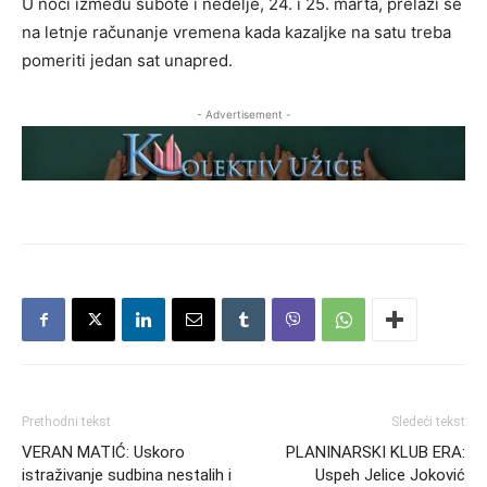
U noći između subote i nedelje, 24. i 25. marta, prelazi se
na letnje računanje vremena kada kazaljke na satu treba
pomeriti jedan sat unapred.
- Advertisement -
Prethodni tekst
Sledeći tekst
VERAN MATIĆ: Uskoro
PLANINARSKI KLUB ERA:
istraživanje sudbina nestalih i
Uspeh Jelice Joković