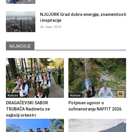
NJUJORK Grad dobre energije, znamenitosti
i inspiracije
26. март 2019.
NAJNOVIJE
Kultura
Kultura
DRAGAČEVSKI SABOR
Potpisan ugovor o
TRUBAČA Nadmeću se
sufinansiranju NAFFIT 2026.
najbolji orkestri