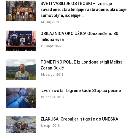
SVETI VASILIJE OSTROŠKI – Izmiruje
zavađene, zbratimljuje razbraćene, ukroćuje
samovoljne, isceljuje...
14. мај 2019.
OBILAZNICA OKO UŽICA Obezbeđeno 30
miliona evra
11. март 2022.
TOMETINO POLJE Iz Londona stigli Melisa i
Zoran Đukić
14. август 2018.
Izvor života i bigrene kade Stopića pećine
19. април 2018.
ZLAKUSA: Crepuljari stigoše do UNESKA
8. март 2018.