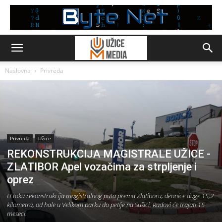
Naslovna
Privreda
Privreda
Užice
REKONSTRUKCIJA MAGISTRALE UŽICE -
ZLATIBOR Apel vozačima za strpljenje i
oprez
U toku rekonstrukcija magistralnog puta prema Zlatiboru, deonice duge 15,2
kilometra, od hale u Velikom parku do petlje na Sušici. Radovi će trajati 15
meseci.