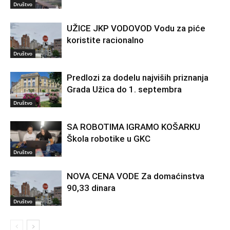
Društvo
UŽICE JKP VODOVOD Vodu za piće
koristite racionalno
Društvo
Predlozi za dodelu najviših priznanja
Grada Užica do 1. septembra
Društvo
SA ROBOTIMA IGRAMO KOŠARKU
Škola robotike u GKC
Društvo
NOVA CENA VODE Za domaćinstva
90,33 dinara
Društvo