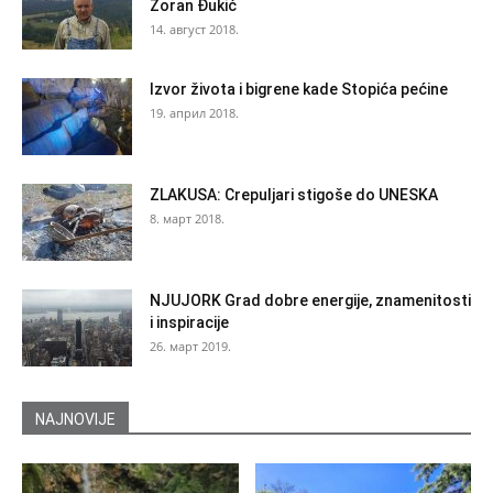
Zoran Đukić
14. август 2018.
Izvor života i bigrene kade Stopića pećine
19. април 2018.
ZLAKUSA: Crepuljari stigoše do UNESKA
8. март 2018.
NJUJORK Grad dobre energije, znamenitosti
i inspiracije
26. март 2019.
NAJNOVIJE