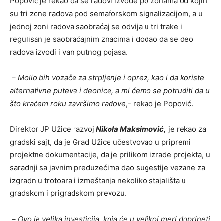
Popović je rekao da se radovi izvode po zonama od kojih
su tri zone radova pod semaforskom signalizacijom, a u
jednoj zoni radova saobraćaj se odvija u tri trake i
regulisan je saobraćajnim znacima i dodao da se deo
radova izvodi i van putnog pojasa.
–
Molio bih vozače za strpljenje i oprez, kao i da koriste
alternativne puteve i deonice, a mi ćemo se potruditi da u
što kraćem roku završimo radove
,- rekao je Popović.
Direktor JP Užice razvoj
Nikola Maksimović,
je rekao za
gradski sajt, da je Grad Užice učestvovao u pripremi
projektne dokumentacije, da je prilikom izrade projekta, u
saradnji sa javnim preduzećima dao sugestije vezane za
izgradnju trotoara i izmeštanja nekoliko stajališta u
gradskom i prigradskom prevozu.
–
Ovo je velika investicija, koja će u velikoj meri doprineti