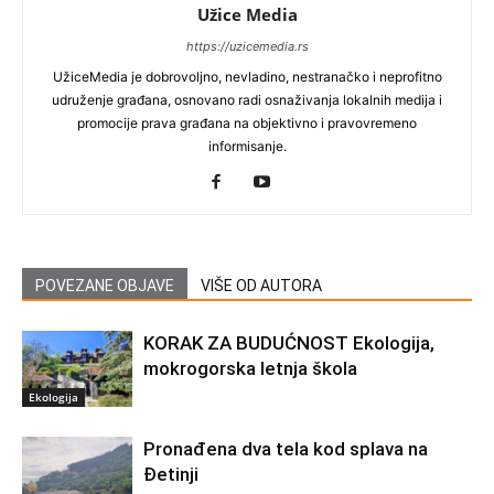
Užice Media
https://uzicemedia.rs
UžiceMedia je dobrovoljno, nevladino, nestranačko i neprofitno
udruženje građana, osnovano radi osnaživanja lokalnih medija i
promocije prava građana na objektivno i pravovremeno
informisanje.
POVEZANE OBJAVE
VIŠE OD AUTORA
KORAK ZA BUDUĆNOST Ekologija,
mokrogorska letnja škola
Ekologija
Pronađena dva tela kod splava na
Đetinji