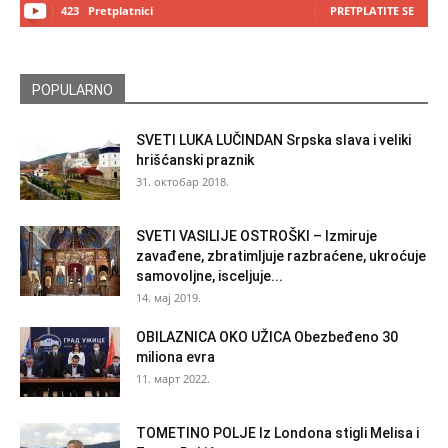
423
Pretplatnici
PRETPLATITE SE
POPULARNO
SVETI LUKA LUČINDAN Srpska slava i veliki
hrišćanski praznik
31. октобар 2018.
SVETI VASILIJE OSTROŠKI – Izmiruje
zavađene, zbratimljuje razbraćene, ukroćuje
samovoljne, isceljuje...
14. мај 2019.
OBILAZNICA OKO UŽICA Obezbeđeno 30
miliona evra
11. март 2022.
TOMETINO POLJE Iz Londona stigli Melisa i