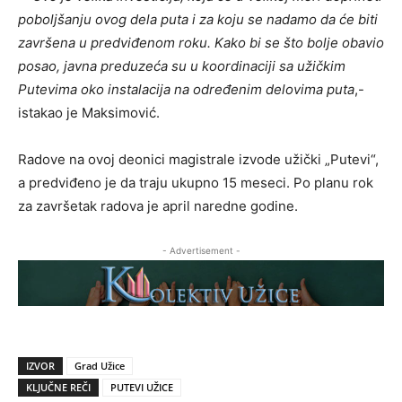
poboljšanju ovog dela puta i za koju se nadamo da će biti
završena u predviđenom roku. Kako bi se što bolje obavio
posao, javna preduzeća su u koordinaciji sa užičkim
Putevima oko instalacija na određenim delovima puta
,-
istakao je Maksimović.
Radove na ovoj deonici magistrale izvode užički „Putevi“,
a predviđeno je da traju ukupno 15 meseci. Po planu rok
za završetak radova je april naredne godine.
- Advertisement -
IZVOR
Grad Užice
KLJUČNE REČI
PUTEVI UŽICE