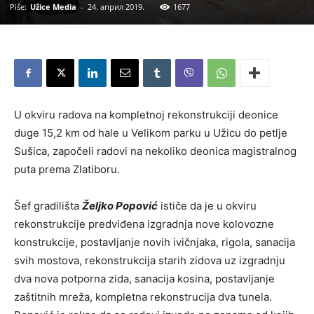
Piše:
Užice Media
-
24. април 2019.
1677
U okviru radova na kompletnoj rekonstrukciji deonice
duge 15,2 km od hale u Velikom parku u Užicu do petlje
Sušica, započeli radovi na nekoliko deonica magistralnog
puta prema Zlatiboru.
Šef gradilišta
Željko Popović
ističe da je u okviru
rekonstrukcije predviđena izgradnja nove kolovozne
konstrukcije, postavljanje novih ivičnjaka, rigola, sanacija
svih mostova, rekonstrukcija starih zidova uz izgradnju
dva nova potporna zida, sanacija kosina, postavljanje
zaštitnih mreža, kompletna rekonstrucija dva tunela.