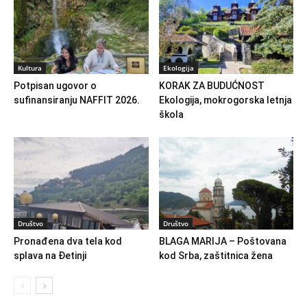
Kultura
Ekologija
Potpisan ugovor o
KORAK ZA BUDUĆNOST
sufinansiranju NAFFIT 2026.
Ekologija, mokrogorska letnja
škola
Društvo
Društvo
Pronađena dva tela kod
BLAGA MARIJA – Poštovana
splava na Đetinji
kod Srba, zaštitnica žena