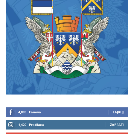
4,885
Fanova
LAJKUJ
1,420
Pratilaca
ZAPRATI