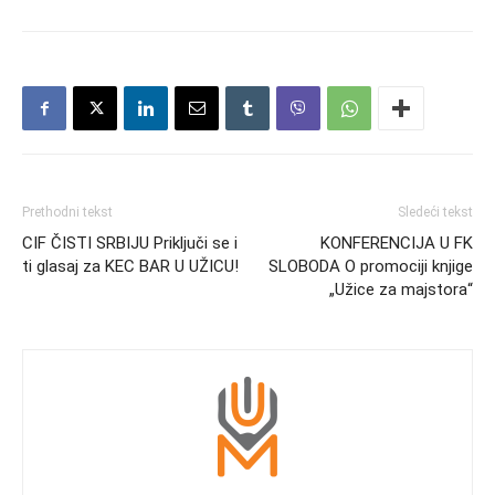
Prethodni tekst
Sledeći tekst
CIF ČISTI SRBIJU Priključi se i
KONFERENCIJA U FK
ti glasaj za KEC BAR U UŽICU!
SLOBODA O promociji knjige
„Užice za majstora“