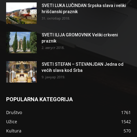
SVETI LUKA LUČINDAN Srpska slava i veliki
hrišćanski praznik
31. октобар 2018.
SVETI ILIJA GROMOVNIK Veliki crkveni
praznik
2. август 2018.
SVETI STEFAN – STEVANJDAN Jedna od
većih slava kod Srba
9. јануар 2019.
POPULARNA KATEGORIJA
Društvo
1761
Užice
1542
Kultura
570