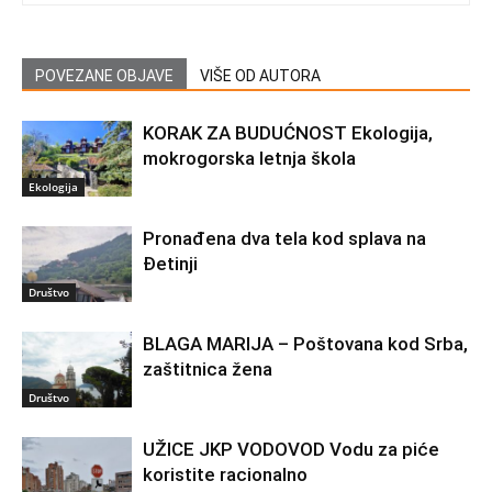
POVEZANE OBJAVE
VIŠE OD AUTORA
KORAK ZA BUDUĆNOST Ekologija,
mokrogorska letnja škola
Ekologija
Pronađena dva tela kod splava na
Đetinji
Društvo
BLAGA MARIJA – Poštovana kod Srba,
zaštitnica žena
Društvo
UŽICE JKP VODOVOD Vodu za piće
koristite racionalno