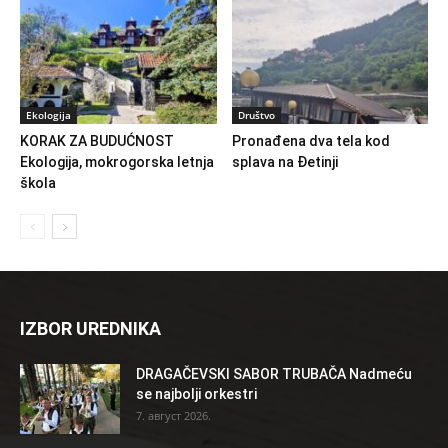
Ekologija
Društvo
KORAK ZA BUDUĆNOST
Pronađena dva tela kod
Ekologija, mokrogorska letnja
splava na Đetinji
škola
IZBOR UREDNIKA
DRAGAČEVSKI SABOR TRUBAČA Nadmeću
se najbolji orkestri
7. август 2026.