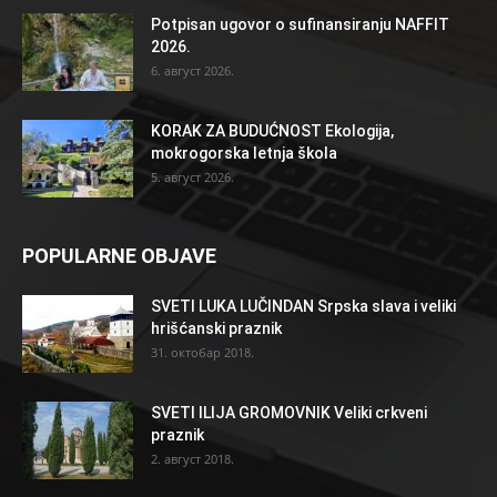
Potpisan ugovor o sufinansiranju NAFFIT
2026.
6. август 2026.
KORAK ZA BUDUĆNOST Ekologija,
mokrogorska letnja škola
5. август 2026.
POPULARNE OBJAVE
SVETI LUKA LUČINDAN Srpska slava i veliki
hrišćanski praznik
31. октобар 2018.
SVETI ILIJA GROMOVNIK Veliki crkveni
praznik
2. август 2018.