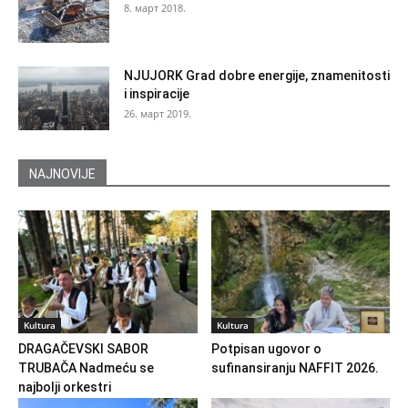
8. март 2018.
NJUJORK Grad dobre energije, znamenitosti
i inspiracije
26. март 2019.
NAJNOVIJE
Kultura
Kultura
DRAGAČEVSKI SABOR
Potpisan ugovor o
TRUBAČA Nadmeću se
sufinansiranju NAFFIT 2026.
najbolji orkestri