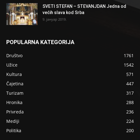
SVETI STEFAN – STEVANJDAN Jedna od
većih slava kod Srba
9. јануар 2019.
POPULARNA KATEGORIJA
Društvo
1761
Užice
1542
Kultura
571
Čajetina
447
Turizam
317
Hronika
288
Privreda
236
Mediji
224
Politika
200