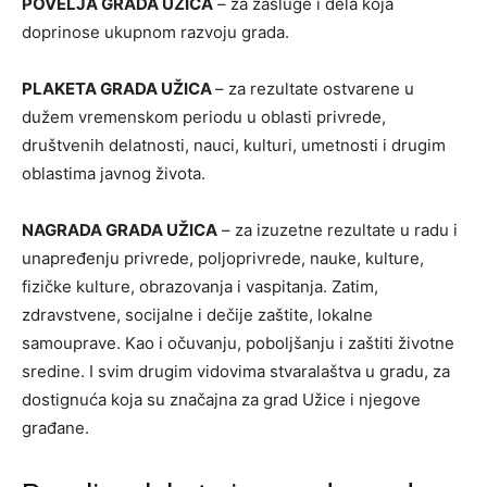
POVELJA GRADA UŽICA
– za zasluge i dela koja
doprinose ukupnom razvoju grada.
PLAKETA GRADA UŽICA
– za rezultate ostvarene u
dužem vremenskom periodu u oblasti privrede,
društvenih delatnosti, nauci, kulturi, umetnosti i drugim
oblastima javnog života.
NAGRADA GRADA UŽICA
– za izuzetne rezultate u radu i
unapređenju privrede, poljoprivrede, nauke, kulture,
fizičke kulture, obrazovanja i vaspitanja. Zatim,
zdravstvene, socijalne i dečije zaštite, lokalne
samouprave. Kao i očuvanju, poboljšanju i zaštiti životne
sredine. I svim drugim vidovima stvaralaštva u gradu, za
dostignuća koja su značajna za grad Užice i njegove
građane.