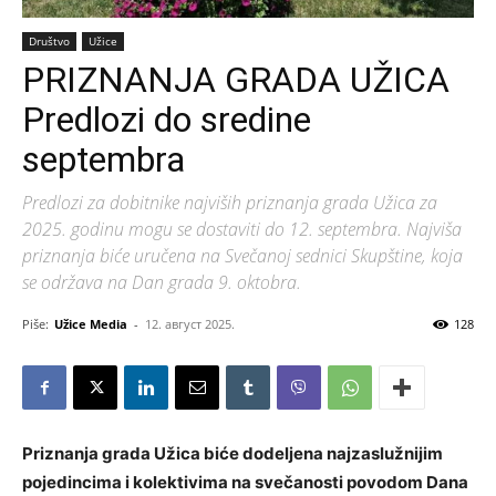
Društvo
Užice
PRIZNANJA GRADA UŽICA
Predlozi do sredine
septembra
Predlozi za dobitnike najviših priznanja grada Užica za
2025. godinu mogu se dostaviti do 12. septembra. Najviša
priznanja biće uručena na Svečanoj sednici Skupštine, koja
se održava na Dan grada 9. oktobra.
Piše:
Užice Media
-
12. август 2025.
128
Priznanja grada Užica biće dodeljena najzaslužnijim
pojedincima i kolektivima na svečanosti povodom Dana