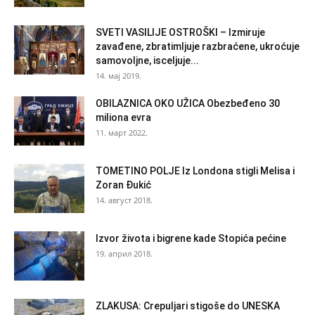
SVETI VASILIJE OSTROŠKI – Izmiruje
zavađene, zbratimljuje razbraćene, ukroćuje
samovoljne, isceljuje...
14. мај 2019.
OBILAZNICA OKO UŽICA Obezbeđeno 30
miliona evra
11. март 2022.
TOMETINO POLJE Iz Londona stigli Melisa i
Zoran Đukić
14. август 2018.
Izvor života i bigrene kade Stopića pećine
19. април 2018.
ZLAKUSA: Crepuljari stigoše do UNESKA