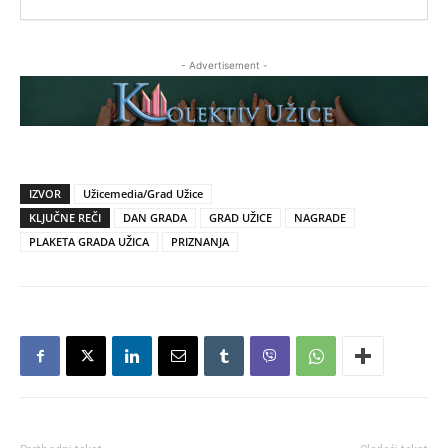
- Advertisement -
IZVOR
Užicemedia/Grad Užice
KLJUČNE REČI
DAN GRADA
GRAD UŽICE
NAGRADE
PLAKETA GRADA UŽICA
PRIZNANJA