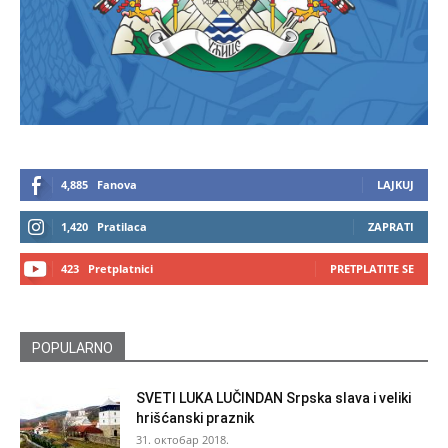
4,885
Fanova
LAJKUJ
1,420
Pratilaca
ZAPRATI
423
Pretplatnici
PRETPLATITE SE
POPULARNO
SVETI LUKA LUČINDAN Srpska slava i veliki
hrišćanski praznik
31. октобар 2018.