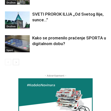
Društvo
SVETI PROROK ILIJA „Od Svetog Ilije,
sunce…”
Društvo
Kako se promenilo praćenje SPORTA u
digitalnom dobu?
Sport
- Advertisement -