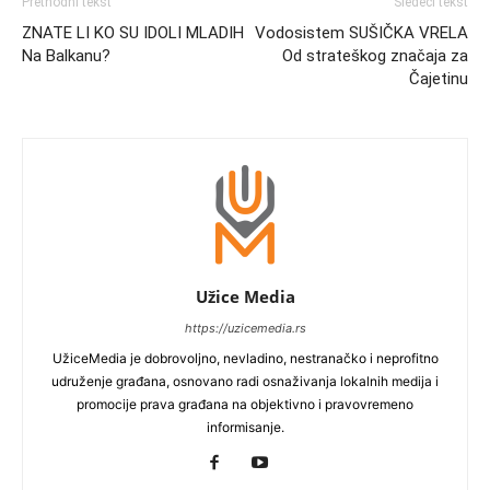
Prethodni tekst
Sledeći tekst
ZNATE LI KO SU IDOLI MLADIH
Vodosistem SUŠIČKA VRELA
Na Balkanu?
Od strateškog značaja za
Čajetinu
Užice Media
https://uzicemedia.rs
UžiceMedia je dobrovoljno, nevladino, nestranačko i neprofitno
udruženje građana, osnovano radi osnaživanja lokalnih medija i
promocije prava građana na objektivno i pravovremeno
informisanje.