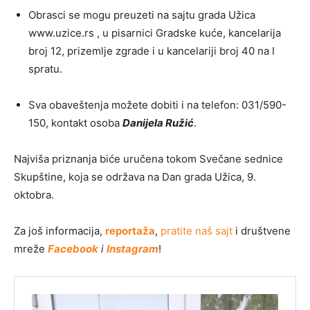
Obrasci se mogu preuzeti na sajtu grada Užica
www.uzice.rs , u pisarnici Gradske kuće, kancelarija
broj 12, prizemlje zgrade i u kancelariji broj 40 na I
spratu.
Sva obaveštenja možete dobiti i na telefon: 031/590-
150, kontakt osoba
Danijela Ružić
.
Najviša priznanja biće uručena tokom Svečane sednice
Skupštine, koja se održava na Dan grada Užica, 9.
oktobra.
Za još informacija,
reportaža
,
pratite naš sajt
i društvene
mreže
Facebook
i
Instagram
!