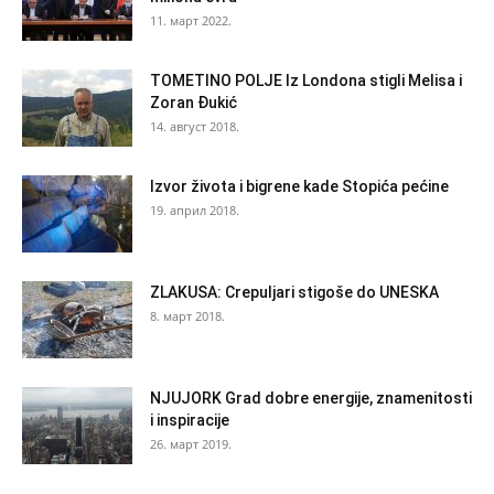
11. март 2022.
TOMETINO POLJE Iz Londona stigli Melisa i
Zoran Đukić
14. август 2018.
Izvor života i bigrene kade Stopića pećine
19. април 2018.
ZLAKUSA: Crepuljari stigoše do UNESKA
8. март 2018.
NJUJORK Grad dobre energije, znamenitosti
i inspiracije
26. март 2019.