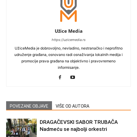
Užice Media
https://uzicemedia.rs
UžiceMedia je dobrovoljno, nevladino, nestranačko i neprofitno
udruženje građana, osnovano radi osnaživanja lokalnih medija i
promocije prava građana na objektivno i pravovremeno
informisanje.
POVEZANE OBJAVE
VIŠE OD AUTORA
DRAGAČEVSKI SABOR TRUBAČA
Nadmeću se najbolji orkestri
Kultura