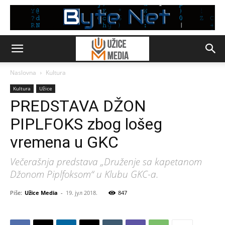
Naslovna
Kultura
Kultura
Užice
PREDSTAVA DŽON
PIPLFOKS zbog lošeg
vremena u GKC
Večerašnja predstava „Druženje sa kapetanom
Džonom Piplfoksom“ u Klubu GKC-a.
Piše:
Užice Media
-
19. јул 2018.
847