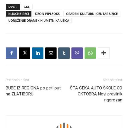
IZVOR
GKC
KLJUČNE REČI
DŽON PIPLFOKS
GRADSKI KULTURNI CENTAR UŽICE
UDRUŽENJE DRAMSKIH UMETNIKA UŽICA
Prethodni tekst
Sledeći tekst
BUBE IZ REGIONA po peti put
ŠTA ČEKA AUTO ŠKOLE OD
na ZLATIBORU
OKTOBRA Novi pravilnik
rigorozan