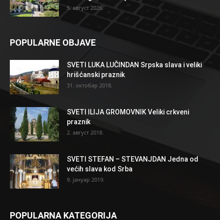
5. август 2026.
POPULARNE OBJAVE
SVETI LUKA LUČINDAN Srpska slava i veliki
hrišćanski praznik
31. октобар 2018.
SVETI ILIJA GROMOVNIK Veliki crkveni
praznik
2. август 2018.
SVETI STEFAN – STEVANJDAN Jedna od
većih slava kod Srba
9. јануар 2019.
POPULARNA KATEGORIJA