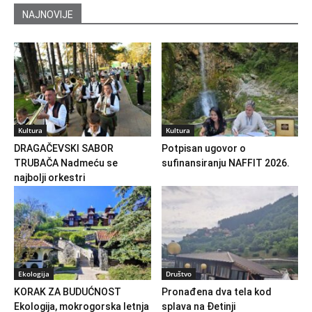
NAJNOVIJE
Kultura
Kultura
DRAGAČEVSKI SABOR
Potpisan ugovor o
TRUBAČA Nadmeću se
sufinansiranju NAFFIT 2026.
najbolji orkestri
Ekologija
Društvo
KORAK ZA BUDUĆNOST
Pronađena dva tela kod
Ekologija, mokrogorska letnja
splava na Đetinji