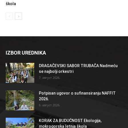
škola
IZBOR UREDNIKA
DRAGAČEVSKI SABOR TRUBAČA Nadmeću
se najbolji orkestri
7. август 2026.
Potpisan ugovor o sufinansiranju NAFFIT
2026.
6. август 2026.
KORAK ZA BUDUĆNOST Ekologija,
mokrogorska letnja škola