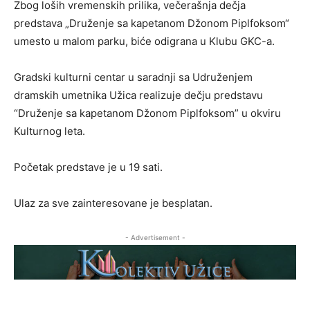
Zbog loših vremenskih prilika, večerašnja dečja
predstava „Druženje sa kapetanom Džonom Piplfoksom“
umesto u malom parku, biće odigrana u Klubu GKC-a.
Gradski kulturni centar u saradnji sa Udruženjem
dramskih umetnika Užica realizuje dečju predstavu
“Druženje sa kapetanom Džonom Piplfoksom” u okviru
Kulturnog leta.
Početak predstave je u 19 sati.
Ulaz za sve zainteresovane je besplatan.
- Advertisement -