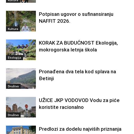
Potpisan ugovor o sufinansiranju
NAFFIT 2026.
Kultura
KORAK ZA BUDUĆNOST Ekologija,
mokrogorska letnja škola
Ekologija
Pronađena dva tela kod splava na
Đetinji
Društvo
UŽICE JKP VODOVOD Vodu za piće
koristite racionalno
Društvo
Predlozi za dodelu najviših priznanja