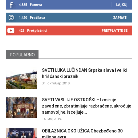
4,885
Fanova
LAJKUJ
1,420
Pratilaca
ZAPRATI
423
Pretplatnici
PRETPLATITE SE
POPULARNO
SVETI LUKA LUČINDAN Srpska slava i veliki
hrišćanski praznik
31. октобар 2018.
SVETI VASILIJE OSTROŠKI – Izmiruje
zavađene, zbratimljuje razbraćene, ukroćuje
samovoljne, isceljuje...
14. мај 2019.
OBILAZNICA OKO UŽICA Obezbeđeno 30
miliona evra