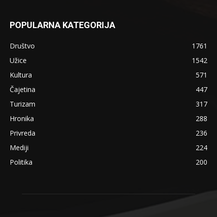
POPULARNA KATEGORIJA
Društvo
1761
Užice
1542
Kultura
571
Čajetina
447
Turizam
317
Hronika
288
Privreda
236
Mediji
224
Politika
200