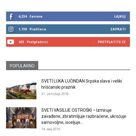
6,234
Fanova
LAJKUJ
1,729
Pratilaca
ZAPRATI
423
Pretplatnici
PRETPLATITE SE
POPULARNO
SVETI LUKA LUČINDAN Srpska slava i veliki
hrišćanski praznik
31. октобар 2018.
SVETI VASILIJE OSTROŠKI – Izmiruje
zavađene, zbratimljuje razbraćene, ukroćuje
samovoljne, isceljuje...
14. мај 2019.