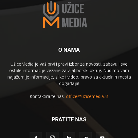
O NAMA
UžiceMedia je vaš prvi i pravi izbor za novosti, zabavu i sve
ostale informacije vezane za Zlatiborski okrug. Nudimo vam
najažurnije informacije, slike i video, pravo sa aktuelnih mesta
događaja!
Kontaktirajte nas:
office@uzicemedia.rs
PRATITE NAS