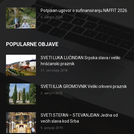
Potpisan ugovor o sufinansiranju NAFFIT 2026.
6. август 2026.
POPULARNE OBJAVE
SVETI LUKA LUČINDAN Srpska slava i veliki
hrišćanski praznik
31. октобар 2018.
SVETI ILIJA GROMOVNIK Veliki crkveni praznik
2. август 2018.
SVETI STEFAN – STEVANJDAN Jedna od
većih slava kod Srba
9. јануар 2019.