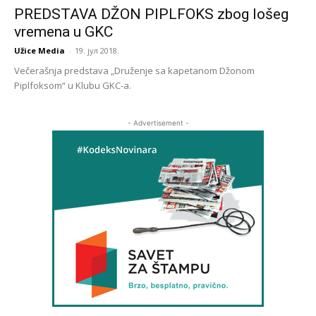
PREDSTAVA DŽON PIPLFOKS zbog lošeg
vremena u GKC
Užice Media
-
19. јул 2018.
Večerašnja predstava „Druženje sa kapetanom Džonom
Piplfoksom“ u Klubu GKC-a.
- Advertisement -