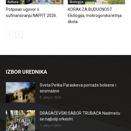
Kultura
Ekologija
Potpisan ugovor o
KORAK ZA BUDUĆNOST
sufinansiranju NAFFIT 2026.
Ekologija, mokrogorska letnja
škola
IZBOR UREDNIKA
Sveta Petka Paraskeva pomaže bolesne i
siromašne
8. август 2026.
DRAGAČEVSKI SABOR TRUBAČA Nadmeću
se najbolji orkestri
7. август 2026.