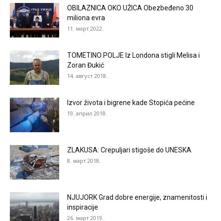
OBILAZNICA OKO UŽICA Obezbeđeno 30
miliona evra
11. март 2022.
TOMETINO POLJE Iz Londona stigli Melisa i
Zoran Đukić
14. август 2018.
Izvor života i bigrene kade Stopića pećine
19. април 2018.
ZLAKUSA: Crepuljari stigoše do UNESKA
8. март 2018.
NJUJORK Grad dobre energije, znamenitosti i
inspiracije
26. март 2019.