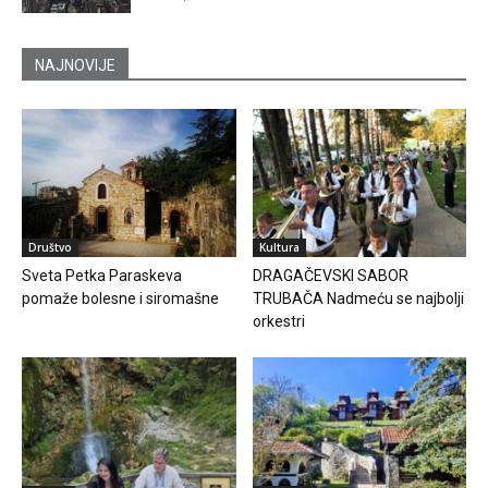
NAJNOVIJE
Društvo
Kultura
Sveta Petka Paraskeva
DRAGAČEVSKI SABOR
pomaže bolesne i siromašne
TRUBAČA Nadmeću se najbolji
orkestri