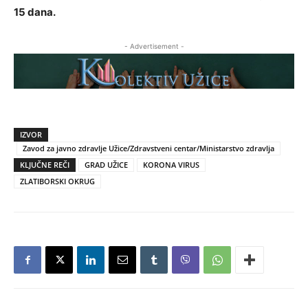
15 dana.
- Advertisement -
IZVOR
Zavod za javno zdravlje Užice/Zdravstveni centar/Ministarstvo zdravlja
KLJUČNE REČI
GRAD UŽICE
KORONA VIRUS
ZLATIBORSKI OKRUG