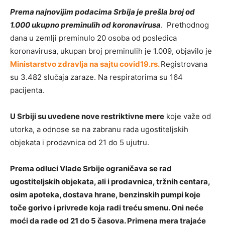
Prema najnovijim podacima Srbija je prešla broj od
1.000 ukupno preminulih od koronavirusa
. Prethodnog
dana u zemlji preminulo 20 osoba od posledica
koronavirusa, ukupan broj preminulih je 1.009, objavilo je
Ministarstvo zdravlja na sajtu covid19.rs.
Registrovana
su 3.482 slučaja zaraze. Na respiratorima su 164
pacijenta.
U Srbiji su uvedene nove restriktivne mere
koje važe od
utorka, a odnose se na zabranu rada ugostiteljskih
objekata i prodavnica od 21 do 5 ujutru.
Prema odluci Vlade Srbije ograničava se rad
ugostiteljskih objekata, ali i prodavnica, tržnih centara,
osim apoteka, dostava hrane, benzinskih pumpi koje
toče gorivo i privrede koja radi treću smenu. Oni neće
moći da rade od 21 do 5 časova. Primena mera trajaće