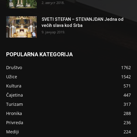
2. август 2018.
SVETI STEFAN – STEVANJDAN Jedna od
većih slava kod Srba
9. јануар 2019.
POPULARNA KATEGORIJA
Društvo
1762
Užice
1542
Kultura
571
Čajetina
447
Turizam
317
Hronika
288
Privreda
236
Mediji
224