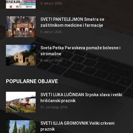
9. август 2026.
SVETI PANTELEJMON Smatra se
zaštitnikom medicine i farmacije
9. август 2026.
Sveta Petka Paraskeva pomaže bolesne i
siromašne
8. август 2026.
POPULARNE OBJAVE
SVETI LUKA LUČINDAN Srpska slava i veliki
hrišćanski praznik
31. октобар 2018.
SVETI ILIJA GROMOVNIK Veliki crkveni
praznik