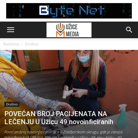
Naslovna
Društvo
Društvo
POVEĆAN BROJ PACIJENATA NA
LEČENJU U Užicu 49 novoinficiranih
Povećan broj novoinficiranih lica u Zlatiborskom okrugu, gde je zaraza
potvrđena kod 199 lica. Najviše zaraženih u Užicu - 49, pa u Arilju - 40.