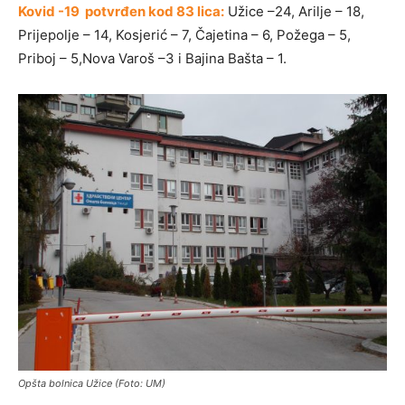
Kovid -19 potvrđen kod 83 lica:
Užice –24, Arilje – 18,
Prijepolje – 14, Kosjerić – 7, Čajetina – 6, Požega – 5,
Priboj – 5,Nova Varoš –3 i Bajina Bašta – 1.
Opšta bolnica Užice (Foto: UM)