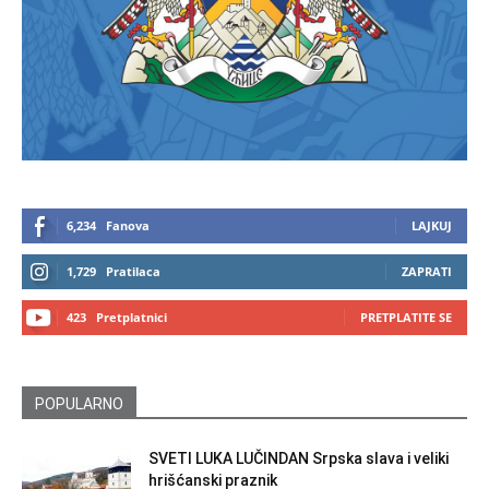
6,234
Fanova
LAJKUJ
1,729
Pratilaca
ZAPRATI
423
Pretplatnici
PRETPLATITE SE
POPULARNO
SVETI LUKA LUČINDAN Srpska slava i veliki
hrišćanski praznik