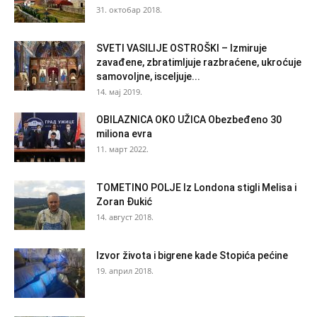
31. октобар 2018.
SVETI VASILIJE OSTROŠKI – Izmiruje
zavađene, zbratimljuje razbraćene, ukroćuje
samovoljne, isceljuje...
14. мај 2019.
OBILAZNICA OKO UŽICA Obezbeđeno 30
miliona evra
11. март 2022.
TOMETINO POLJE Iz Londona stigli Melisa i
Zoran Đukić
14. август 2018.
Izvor života i bigrene kade Stopića pećine
19. април 2018.