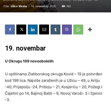
Piše:
Užice Media
-
16. новембар 2020.
362
19. novembar
U Okrugu 199 novoobolelih
U opštinama Zlatiborskog okruga Kovid – 19 je potvrđen
kod 199 lica. Najviše zaraženih je u Užicu – 49, u Arilju
-40, Prijepolju -24, Priboju – 21, Kosjeriću – 20, Požegi i
Čajetini po 14, Bajinoj Bašti – 9, Novoj Varoši- 5 i Sjenici
-3.