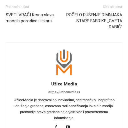
Prethodni tekst
Sledeći tekst
SVETI VRAČI Krsna slava
POČELO RUŠENJE DIMNJAKA
mnogih porodica i lekara
STARE FABRIKE „CVETA
DABIĆ“
Užice Media
https://uzicemedia.rs
UžiceMedia je dobrovoljno, nevladino, nestranačko i neprofitno
udruženje građana, osnovano radi osnaživanja lokalnih medija i
promocije prava građana na objektivno i pravovremeno
informisanje.