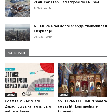
ZLAKUSA: Crepuljari stigoše do UNESKA
8. март 2018.
NJUJORK Grad dobre energije, znamenitosti
i inspiracije
26. март 2019.
NAJNOVIJE
Društvo
Društvo
Poziv za MIRAI: Mladi
SVETI PANTELEJMON Smatra
Zapadnog Balkana u januaru
se zaštitnikom medicine i
putuju u Japan
farmacije