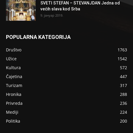
SVETI STEFAN – STEVANJDAN Jedna od
većih slava kod Srba
9. јануар 2019.
POPULARNA KATEGORIJA
Društvo
1763
Užice
1542
Kultura
572
Čajetina
447
Turizam
317
Hronika
288
Privreda
236
Mediji
224
Politika
200