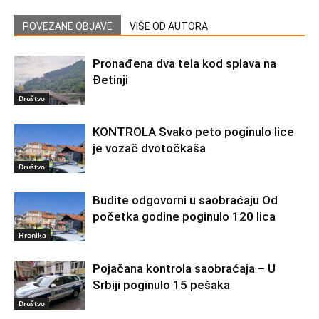
POVEZANE OBJAVE
VIŠE OD AUTORA
Pronađena dva tela kod splava na
Đetinji
Društvo
KONTROLA Svako peto poginulo lice
je vozač dvotočkaša
Društvo
Budite odgovorni u saobraćaju Od
početka godine poginulo 120 lica
Hronika
Pojačana kontrola saobraćaja – U
Srbiji poginulo 15 pešaka
Društvo