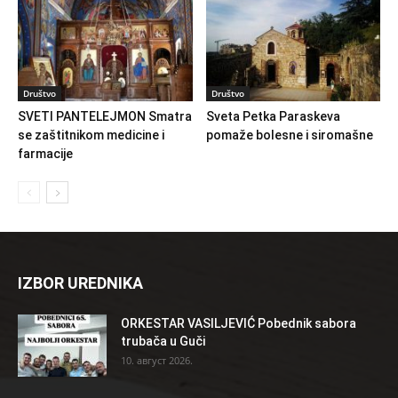
Društvo
Društvo
SVETI PANTELEJMON Smatra
Sveta Petka Paraskeva
se zaštitnikom medicine i
pomaže bolesne i siromašne
farmacije
IZBOR UREDNIKA
ORKESTAR VASILJEVIĆ Pobednik sabora
trubača u Guči
10. август 2026.