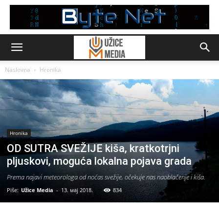
Naslovna
Hronika
Hronika
OD SUTRA SVEŽIJE kiša, kratkotrjni
pljuskovi, moguća lokalna pojava grada
Prema najavi meteorologa od noćas svežije, očekuje nas naoblačenje i kiša.
Piše:
Užice Media
-
13. мај 2018.
834