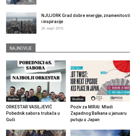
NJUJORK Grad dobre energije, znamenitosti
i inspiracije
26. март 2019.
NAJNOVIJE
Društvo
Društvo
ORKESTAR VASILJEVIĆ
Poziv za MIRAI: Mladi
Pobednik sabora trubača u
Zapadnog Balkana u januaru
Guči
putuju u Japan