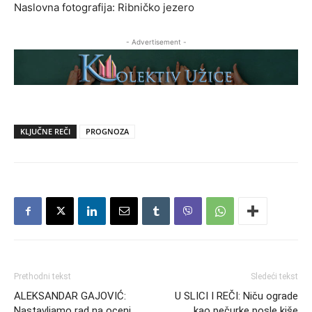
Naslovna fotografija: Ribničko jezero
- Advertisement -
KLJUČNE REČI
PROGNOZA
Prethodni tekst
Sledeći tekst
ALEKSANDAR GAJOVIĆ:
U SLICI I REČI: Niču ograde
Nastavljamo rad na oceni
kao pečurke posle kiše