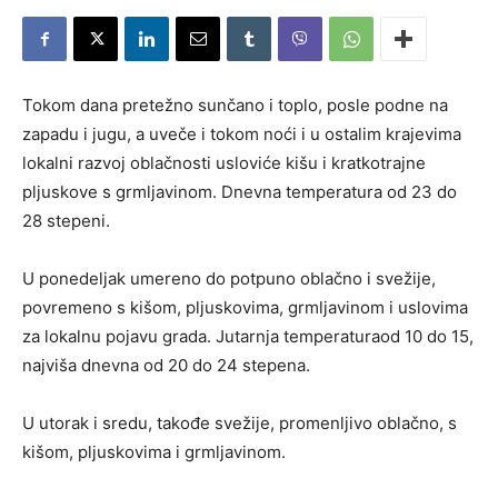
Tokom dana pretežno sunčano i toplo, posle podne na
zapadu i jugu, a uveče i tokom noći i u ostalim krajevima
lokalni razvoj oblačnosti usloviće kišu i kratkotrajne
pljuskove s grmljavinom. Dnevna temperatura od 23 do
28 stepeni.
U ponedeljak umereno do potpuno oblačno i svežije,
povremeno s kišom, pljuskovima, grmljavinom i uslovima
za lokalnu pojavu grada. Jutarnja temperaturaod 10 do 15,
najviša dnevna od 20 do 24 stepena.
U utorak i sredu, takođe svežije, promenljivo oblačno, s
kišom, pljuskovima i grmljavinom.