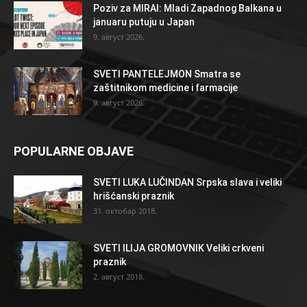
Poziv za MIRAI: Mladi Zapadnog Balkana u
januaru putuju u Japan
9. август 2026.
SVETI PANTELEJMON Smatra se
zaštitnikom medicine i farmacije
9. август 2026.
POPULARNE OBJAVE
SVETI LUKA LUČINDAN Srpska slava i veliki
hrišćanski praznik
31. октобар 2018.
SVETI ILIJA GROMOVNIK Veliki crkveni
praznik
2. август 2018.