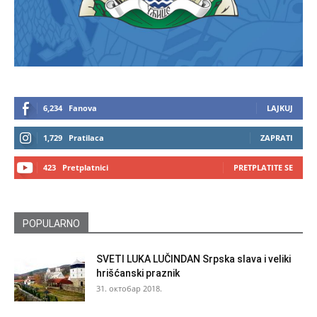
6,234
Fanova
LAJKUJ
1,729
Pratilaca
ZAPRATI
423
Pretplatnici
PRETPLATITE SE
POPULARNO
SVETI LUKA LUČINDAN Srpska slava i veliki
hrišćanski praznik
31. октобар 2018.