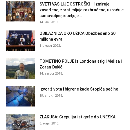
SVETI VASILIJE OSTROŠKI – Izmiruje
zavađene, zbratimljuje razbraćene, ukroćuje
samovoljne, isceljuje...
14. мај 2019.
OBILAZNICA OKO UŽICA Obezbeđeno 30
miliona evra
11. март 2022.
TOMETINO POLJE Iz Londona stigli Melisa i
Zoran Đukić
14. август 2018.
Izvor života i bigrene kade Stopića pećine
19. април 2018.
ZLAKUSA: Crepuljari stigoše do UNESKA
8. март 2018.