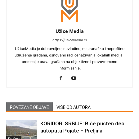
Užice Media
https://uzicemedia.rs
UžiceMedia je dobrovoljno, nevladino, nestranačko i neprofitno
udruženje građana, osnovano radi osnaživanja lokalnih medija i
promocije prava građana na objektivno i pravovremeno
informisanje.
POVEZANE OBJAVE
VIŠE OD AUTORA
KORIDORI SRBIJE: Biće pušten deo
autoputa Pojate – Preljina
Društvo