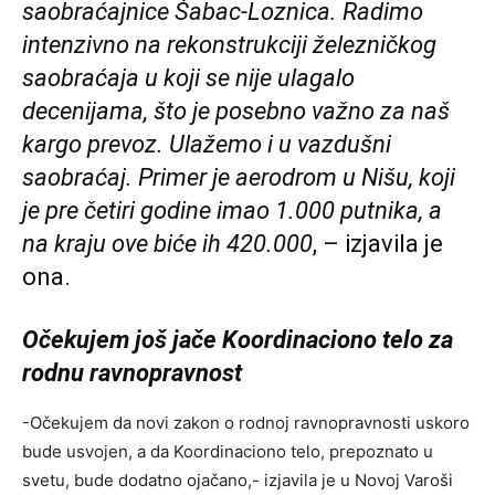
saobraćajnice Šabac-Loznica. Radimo
intenzivno na rekonstrukciji železničkog
saobraćaja u koji se nije ulagalo
decenijama, što je posebno važno za naš
kargo prevoz. Ulažemo i u vazdušni
saobraćaj. Primer je aerodrom u Nišu, koji
je pre četiri godine imao 1.000 putnika, a
na kraju ove biće ih 420.000
, – izjavila je
ona.
Očekujem još jače Koordinaciono telo za
rodnu ravnopravnost
-Očekujem da novi zakon o rodnoj ravnopravnosti uskoro
bude usvojen, a da Koordinaciono telo, prepoznato u
svetu, bude dodatno ojačano,- izjavila je u Novoj Varoši