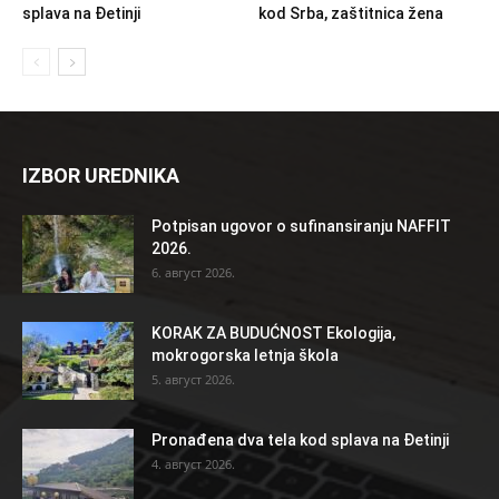
splava na Đetinji
kod Srba, zaštitnica žena
IZBOR UREDNIKA
Potpisan ugovor o sufinansiranju NAFFIT
2026.
6. август 2026.
KORAK ZA BUDUĆNOST Ekologija,
mokrogorska letnja škola
5. август 2026.
Pronađena dva tela kod splava na Đetinji
4. август 2026.