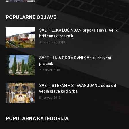
POPULARNE OBJAVE
SVETI LUKA LUČINDAN Srpska slava i veliki
hrišćanski praznik
31. октобар 2018.
SVETI ILIJA GROMOVNIK Veliki crkveni
praznik
2. август 2018.
SVETI STEFAN – STEVANJDAN Jedna od
većih slava kod Srba
9. јануар 2019.
POPULARNA KATEGORIJA