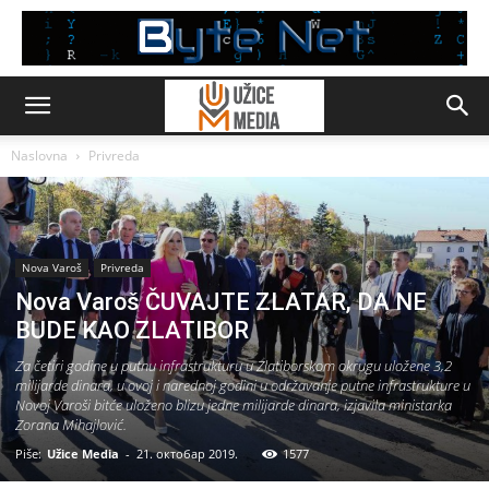
Naslovna
Privreda
Nova Varoš
Privreda
Nova Varoš ČUVAJTE ZLATAR, DA NE
BUDE KAO ZLATIBOR
Za četiri godine u putnu infrastrukturu u Zlatiborskom okrugu uložene 3,2
milijarde dinara, u ovoj i narednoj godini u održavanje putne infrastrukture u
Novoj Varoši bitće uloženo blizu jedne milijarde dinara, izjavila ministarka
Zorana Mihajlović.
Piše:
Užice Media
-
21. октобар 2019.
1577