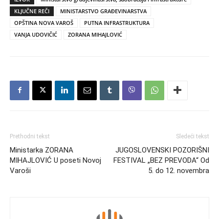
KLJUČNE REČI
MINISTARSTVO GRAĐEVINARSTVA
OPŠTINA NOVA VAROŠ
PUTNA INFRASTRUKTURA
VANJA UDOVIČIĆ
ZORANA MIHAJLOVIĆ
Prethodni tekst
Sledeći tekst
Ministarka ZORANA
JUGOSLOVENSKI POZORIŠNI
MIHAJLOVIĆ U poseti Novoj
FESTIVAL „BEZ PREVODA“ Od
Varoši
5. do 12. novembra