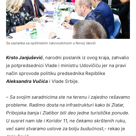
Sa sastanka sa opštinskim rukovodstvom u Novoj Varoši
Krsto Janjušević
, narodni poslanik iz ovog kraja, zahvalio
je potpredsednici Vlade i ministru Udovičiću jer na pravi
način sprovode politiku predsednika Repiblike
Aleksandra Vučića
i Vlade Srbije.
–
Sa svojim saradnicima ste na terenu i zajedno rešavamo
probleme. Radimo dosta na infrastrukturi kako bi Zlatar,
Pribojska banja i Zlatibor bili deo jedne turističke ponude.
U susret nam ide i Koridor 11, ne čekamo skrštenih ruku,
već sami stvaramo uslove za bolju budućnost
,- rekao je