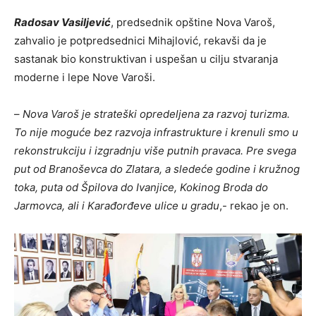
Radosav Vasiljević
, predsednik opštine Nova Varoš,
zahvalio je potpredsednici Mihajlović, rekavši da je
sastanak bio konstruktivan i uspešan u cilju stvaranja
moderne i lepe Nove Varoši.
–
Nova Varoš je strateški opredeljena za razvoj turizma.
To nije moguće bez razvoja infrastrukture i krenuli smo u
rekonstrukciju i izgradnju više putnih pravaca. Pre svega
put od Branoševca do Zlatara, a sledeće godine i kružnog
toka, puta od Špilova do Ivanjice, Kokinog Broda do
Jarmovca, ali i Karađorđeve ulice u gradu
,- rekao je on.