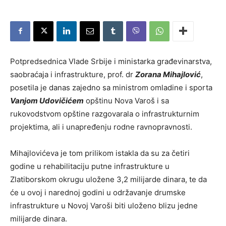
Potpredsednica Vlade Srbije i ministarka građevinarstva,
saobraćaja i infrastrukture, prof. dr
Zorana Mihajlović
,
posetila je danas zajedno sa ministrom omladine i sporta
Vanjom Udovičićem
opštinu Nova Varoš i sa
rukovodstvom opštine razgovarala o infrastrukturnim
projektima, ali i unapređenju rodne ravnopravnosti.
Mihajlovićeva je tom prilikom istakla da su za četiri
godine u rehabilitaciju putne infrastrukture u
Zlatiborskom okrugu uložene 3,2 milijarde dinara, te da
će u ovoj i narednoj godini u održavanje drumske
infrastrukture u Novoj Varoši biti uloženo blizu jedne
milijarde dinara.