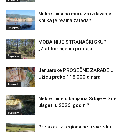
Nekretnina na moru za izdavanje:
Kolika je realna zarada?
Društvo
MOBA NIJE STRANAČKI SKUP
„Zlatibor nije na prodaju!“
Čajetina
Januarske PROSEČNE ZARADE U
Užicu preko 118.000 dinara
Privreda
Nekretnine u banjama Srbije – Gde
ulagati u 2026. godini?
Turizam
Prelazak iz regionalne u svetsku