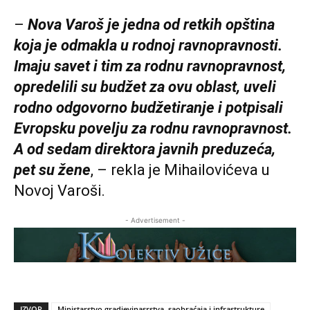
–
Nova Varoš je jedna od retkih opština
koja je odmakla u rodnoj ravnopravnosti.
Imaju savet i tim za rodnu ravnopravnost,
opredelili su budžet za ovu oblast, uveli
rodno odgovorno budžetiranje i potpisali
Evropsku povelju za rodnu ravnopravnost.
A od sedam direktora javnih preduzeća,
pet su žene
, – rekla je Mihailovićeva u
Novoj Varoši.
- Advertisement -
IZVOR
Ministarstvo gradjevinasrstva, saobraćaja i infrastrukture