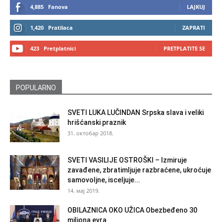
4,885
Fanova
LAJKUJ
1,420
Pratilaca
ZAPRATI
423
Pretplatnici
PRETPLATITE SE
POPULARNO
SVETI LUKA LUČINDAN Srpska slava i veliki
hrišćanski praznik
31. октобар 2018.
SVETI VASILIJE OSTROŠKI – Izmiruje
zavađene, zbratimljuje razbraćene, ukroćuje
samovoljne, isceljuje...
14. мај 2019.
OBILAZNICA OKO UŽICA Obezbeđeno 30
miliona evra