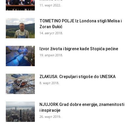
11. март 2022.
TOMETINO POLJE Iz Londona stigli Melisa i
Zoran Đukić
14. август 2018.
Izvor života i bigrene kade Stopića pećine
19. април 2018.
ZLAKUSA: Crepuljari stigoše do UNESKA
8. март 2018.
NJUJORK Grad dobre energije, znamenitosti
i inspiracije
26. март 2019.