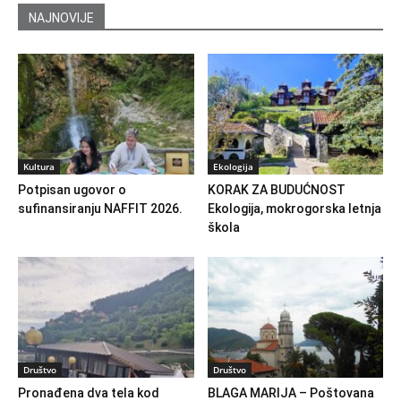
NAJNOVIJE
Kultura
Ekologija
Potpisan ugovor o
KORAK ZA BUDUĆNOST
sufinansiranju NAFFIT 2026.
Ekologija, mokrogorska letnja
škola
Društvo
Društvo
Pronađena dva tela kod
BLAGA MARIJA – Poštovana