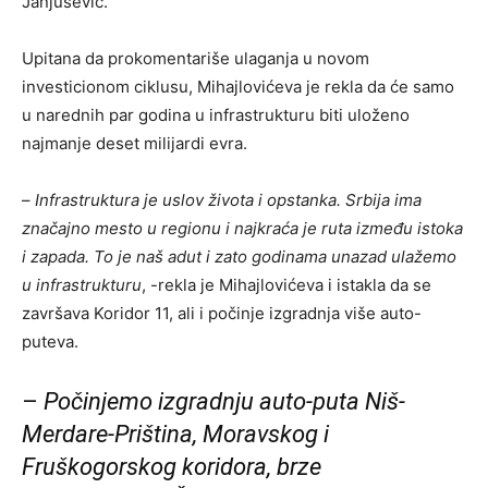
Janjušević.
Upitana da prokomentariše ulaganja u novom
investicionom ciklusu, Mihajlovićeva je rekla da će samo
u narednih par godina u infrastrukturu biti uloženo
najmanje deset milijardi evra.
–
Infrastruktura je uslov života i opstanka. Srbija ima
značajno mesto u regionu i najkraća je ruta između istoka
i zapada. To je naš adut i zato godinama unazad ulažemo
u infrastrukturu
, -rekla je Mihajlovićeva i istakla da se
završava Koridor 11, ali i počinje izgradnja više auto-
puteva.
–
Počinjemo izgradnju auto-puta Niš-
Merdare-Priština, Moravskog i
Fruškogorskog koridora, brze