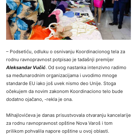
– Podsetiću, odluku o osnivanju Koordinacionog tela za
rodnu ravnopravnost potpisao je tadašnji premijer
Aleksandar Vučić
. Od svog nastanka intenzivno radimo
sa međunarodnim organizacijama i uvodimo mnoge
standarde EU iako još uvek nismo deo Unije. Stoga
očekujem da novim zakonom Koordinaciono telo bude
dodatno ojačano, -rekla je ona.
Mihajlovićeva je danas prisustvovala otvaranju kancelarije
za rodnu ravnopravnost opštine Nova Varoš i tom
prilikom pohvalila napore opštine u ovoj oblasti.