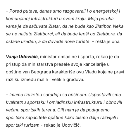
–
Pored puteva, danas smo razgovarali i o energetskoj i
komunalnoj infrastrukturi u ovom kraju. Moja poruka
vama je da sačuvate Zlatar, da ne bude kao Zlatibor. Neka
se ne naljute Zlatiborci, ali da bude lepši od Zlatibora, da
ostane uređen, a da dovede nove turiste
, – rekla je ona.
Vanja Udovičić
, ministar omladine i sporta, rekao je da
pristup da ministarstva presele svoje kancelarije u
opštine van Beograda karakteriše ovu Vladu koja ne pravi
razliku između malih i velikih gradova.
–
Imamo izuzetnu saradnju sa opšinom. Uspostavili smo
kvalitetnu sportsku i omladinsku infrastrukturu i obnovili
većinu sportskih terena. Cilj nam je da podignemo
sportske kapacitete opštine kako bismo dalje razvijali i
sportski turizam
,- rekao je Udovičić.