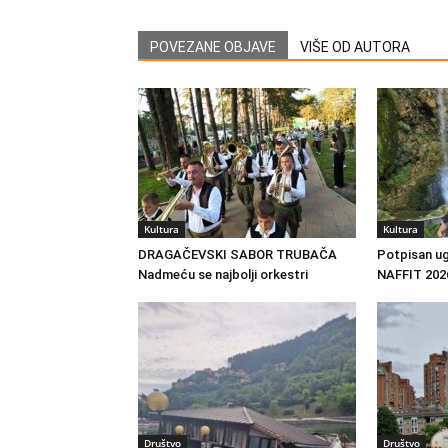
POVEZANE OBJAVE
VIŠE OD AUTORA
Kultura
Kultura
DRAGAČEVSKI SABOR TRUBAČA
Potpisan ug
Nadmeću se najbolji orkestri
NAFFIT 202
Društvo
Društvo