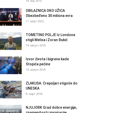
14. мај 2019.
OBILAZNICA OKO UŽICA
Obezbeđeno 30 miliona evra
11. март 2022.
TOMETINO POLJE Iz Londona
stigli Melisa i Zoran Đukić
14. август 2018.
Izvor života i bigrene kade
Stopića pećine
19. април 2018.
ZLAKUSA: Crepuljari stigoše do
UNESKA
8. март 2018.
NJUJORK Grad dobre energije,
znamenitosti i inspiracije