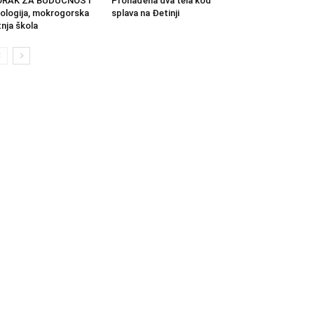
ORAK ZA BUDUĆNOST
Pronađena dva tela kod
ologija, mokrogorska
splava na Đetinji
tnja škola