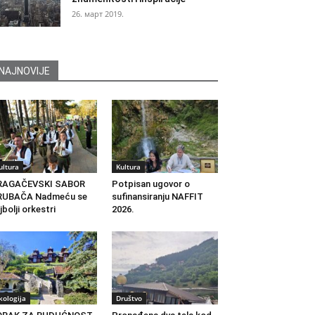
26. март 2019.
NAJNOVIJE
ultura
Kultura
RAGAČEVSKI SABOR
Potpisan ugovor o
RUBAČA Nadmeću se
sufinansiranju NAFFIT
jbolji orkestri
2026.
kologija
Društvo