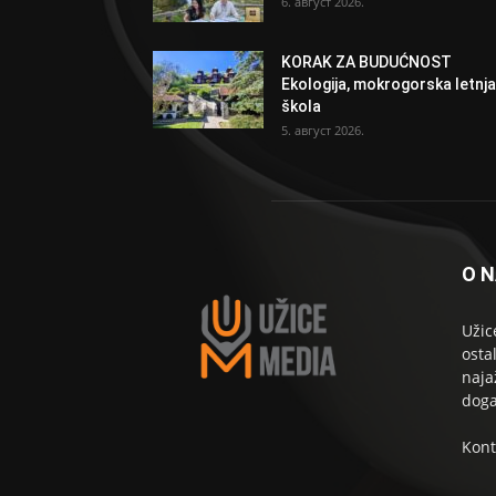
6. август 2026.
KORAK ZA BUDUĆNOST
Ekologija, mokrogorska letnja
škola
5. август 2026.
O 
Užic
osta
naja
doga
Kont