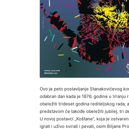
Ovo je peto postavljanje Stanakovićevog k
odabran dan kada je 1876. godine u Vranju 
obeležiti trideset godina rediteljskog rada, 
predstavom će takođe obeležiti jubilej, tri d
U novoj postavci „Koštane“, koja je ostvaren
igrati i uživo svirati i pevati, osim Biljane 