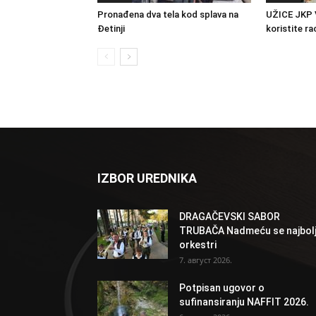
Pronađena dva tela kod splava na
UŽICE JKP 
Đetinji
koristite ra
IZBOR UREDNIKA
DRAGAČEVSKI SABOR
TRUBAČA Nadmeću se najbolj
orkestri
7. август 2026.
Potpisan ugovor o
sufinansiranju NAFFIT 2026.