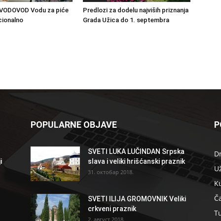
VODOVOD Vodu za piće
Predlozi za dodelu najviših priznanja
cionalno
Grada Užica do 1. septembra
POPULARNE OBJAVE
P
SVETI LUKA LUČINDAN Srpska
D
i
slava i veliki hrišćanski praznik
U
31. октобар 2018.
K
Ča
SVETI ILIJA GROMOVNIK Veliki
crkveni praznik
T
2. август 2018.