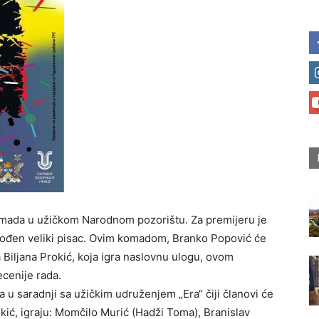
omada u užičkom Narodnom pozorištu. Za premijeru je
rođen veliki pisac. Ovim komadom, Branko Popović će
a Biljana Prokić, koja igra naslovnu ulogu, ovom
ecenije rada.
a u saradnji sa užičkim udruženjem „Era“ čiji članovi će
Prokić, igraju: Momčilo Murić (Hadži Toma), Branislav