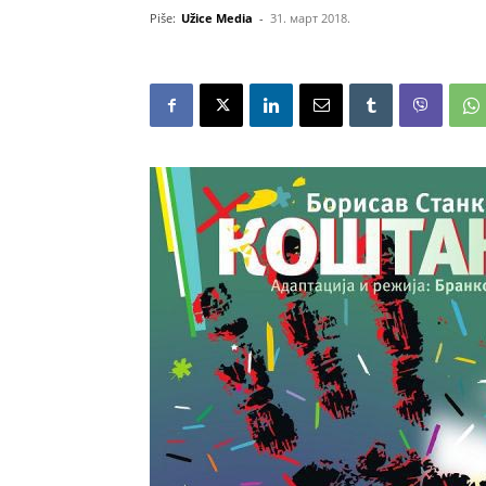
Piše:
Užice Media
-
31. март 2018.