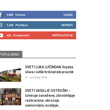
4,885
Fanova
LAJKUJ
1,420
Pratilaca
ZAPRATI
423
Pretplatnici
PRETPLATITE SE
POPULARNO
SVETI LUKA LUČINDAN Srpska
slava i veliki hrišćanski praznik
31. октобар 2018.
SVETI VASILIJE OSTROŠKI –
Izmiruje zavađene, zbratimljuje
razbraćene, ukroćuje
samovoljne, isceljuje...