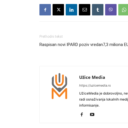
Prethodni tekst
Raspisan novi IPARD poziv vredan7,3 miliona E
Užice Media
https://uzicemedia.rs
UžiceMedia je dobrovoljno, ne
radi osnaživanja lokalnih med
informisanje.