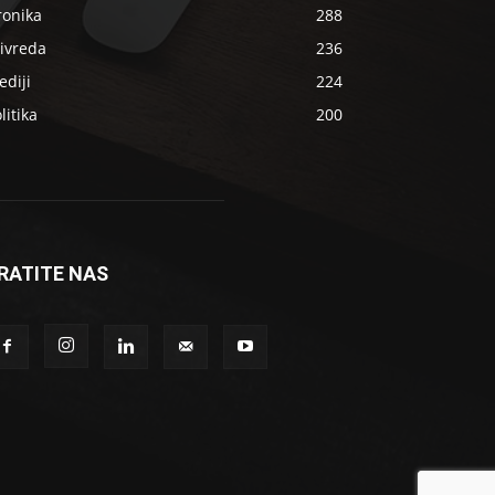
ronika
288
ivreda
236
diji
224
litika
200
RATITE NAS