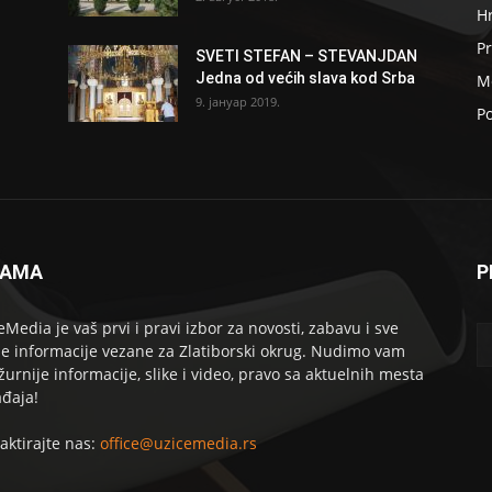
H
Pr
SVETI STEFAN – STEVANJDAN
Jedna od većih slava kod Srba
Me
9. јануар 2019.
Po
NAMA
P
eMedia je vaš prvi i pravi izbor za novosti, zabavu i sve
le informacije vezane za Zlatiborski okrug. Nudimo vam
žurnije informacije, slike i video, pravo sa aktuelnih mesta
đaja!
aktirajte nas:
office@uzicemedia.rs