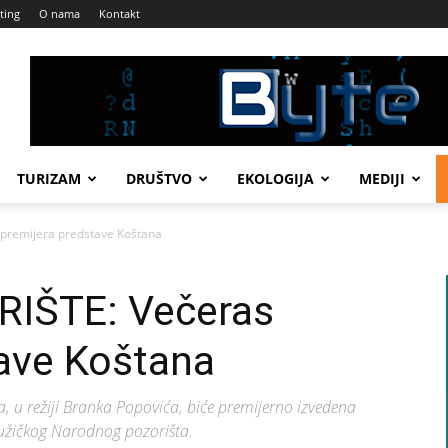
ting
O nama
Kontakt
TURIZAM
DRUŠTVO
EKOLOGIJA
MEDIJI
remijera predstave Koštana
IŠTE: Večeras
tave Koštana
, u režiji Branka Popovića, biće premijerno izvedena
i užičkog Narodnog pozorišta.