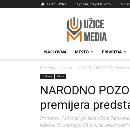
C
17.3
Субота, август 8, 2026
Marke
Užice
UžiceMedia
NASLOVNA
MESTO
PRIVREDA
Naslovna
Kultura
NARODNO POZORIŠTE: Večeras p
Kultura
Užice
NARODNO POZOR
premijera preds
Predstava „Koštana“ po tekstu Bore Stankovića
večeras, (31.marta) u 20 sati, na velikoj scen