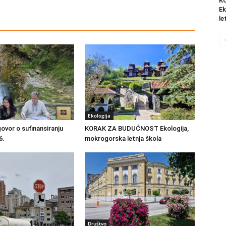
K
Ek
le
Ekologija
ovor o sufinansiranju
KORAK ZA BUDUĆNOST Ekologija,
6.
mokrogorska letnja škola
Društvo