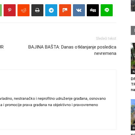
Sledeći tekst
UR
BAJINA BAŠTA: Danas otklanjanje posledica
nevremena
K
D
T
na
vladino, nestranačko i neprofitno udruženje građana, osnovano
ija i promocije prava građana na objektivno i pravovremeno
E