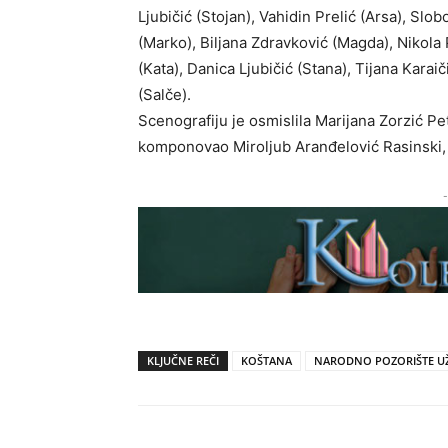
Ljubičić (Stojan), Vahidin Prelić (Arsa), Sl
(Marko), Biljana Zdravković (Magda), Nikola 
(Kata), Danica Ljubičić (Stana), Tijana Karai
(Salče).
Scenografiju je osmislila Marijana Zorzić P
komponovao Miroljub Aranđelović Rasinski, a
-
KLJUČNE REČI
KOŠTANA
NARODNO POZORIŠTE UŽ