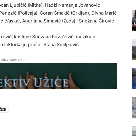
obodan Ljubičić (Mitke), Hadži Nemanja Jovanović
Penezić (Policaja), Goran Šmakić (Grkljan), Divna Marić
čić (Vaska), Andrijana Simović (Zada) i Snežana Ćirović
etrović, kostime Snežana Kovačević, muziku je
 lektorka je prof.dr Stana Smiljković.
 Advertisement -
ICE