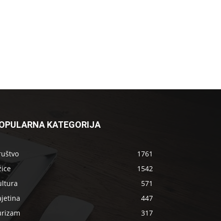
OPULARNA KATEGORIJA
ruštvo
1761
žice
1542
ultura
571
jetina
447
urizam
317