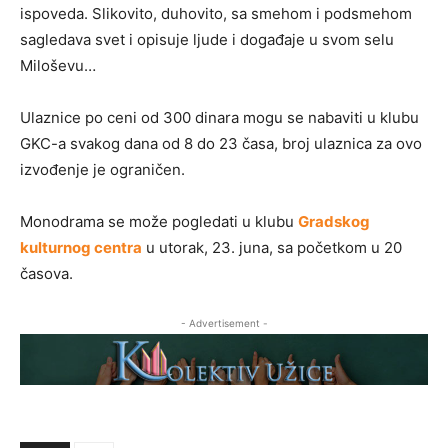
ispoveda. Slikovito, duhovito, sa smehom i podsmehom
sagledava svet i opisuje ljude i događaje u svom selu
Miloševu…
Ulaznice po ceni od 300 dinara mogu se nabaviti u klubu
GKC-a svakog dana od 8 do 23 časa, broj ulaznica za ovo
izvođenje je ograničen.
Monodrama se može pogledati u klubu
Gradskog
kulturnog centra
u utorak, 23. juna, sa početkom u 20
časova.
- Advertisement -