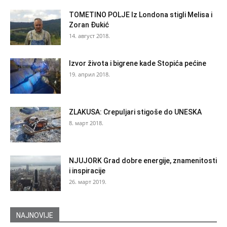
TOMETINO POLJE Iz Londona stigli Melisa i
Zoran Đukić
14. август 2018.
Izvor života i bigrene kade Stopića pećine
19. април 2018.
ZLAKUSA: Crepuljari stigoše do UNESKA
8. март 2018.
NJUJORK Grad dobre energije, znamenitosti
i inspiracije
26. март 2019.
NAJNOVIJE