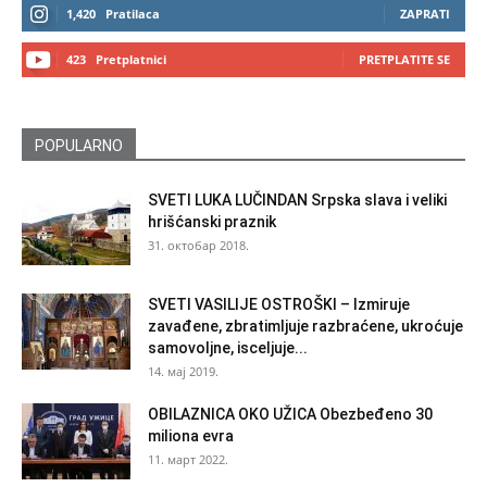
1,420
Pratilaca
ZAPRATI
423
Pretplatnici
PRETPLATITE SE
POPULARNO
SVETI LUKA LUČINDAN Srpska slava i veliki
hrišćanski praznik
31. октобар 2018.
SVETI VASILIJE OSTROŠKI – Izmiruje
zavađene, zbratimljuje razbraćene, ukroćuje
samovoljne, isceljuje...
14. мај 2019.
OBILAZNICA OKO UŽICA Obezbeđeno 30
miliona evra
11. март 2022.