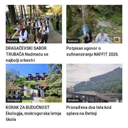
Kultura
Kultura
DRAGAČEVSKI SABOR
Potpisan ugovor o
TRUBAČA Nadmeću se
sufinansiranju NAFFIT 2026.
najbolji orkestri
Ekologija
Društvo
KORAK ZA BUDUĆNOST
Pronađena dva tela kod
Ekologija, mokrogorska letnja
splava na Đetinji
škola