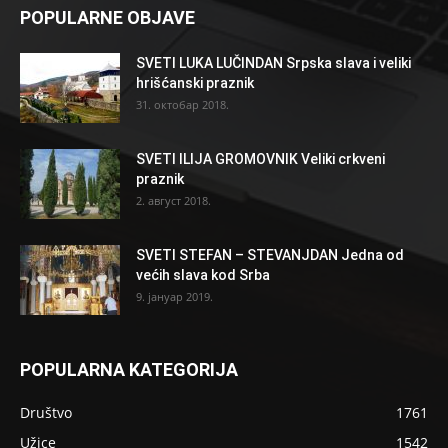
POPULARNE OBJAVE
SVETI LUKA LUČINDAN Srpska slava i veliki
hrišćanski praznik
31. октобар 2018.
SVETI ILIJA GROMOVNIK Veliki crkveni
praznik
2. август 2018.
SVETI STEFAN – STEVANJDAN Jedna od
većih slava kod Srba
9. јануар 2019.
POPULARNA KATEGORIJA
Društvo
1761
Užice
1542