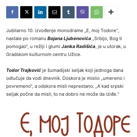
Jubilarno 10. izvođenje monodrame „E, moj Todore“,
nastale po romanu
Bojana Ljubenovića
„Srbijo, Bog ti
pomogao“, u režiji i glumi
Janka Radišića
, je u utorak, u
Gradskom kulturnom centru Užice.
Todor Trajković
je šumadijski seljak koji jednoga dana
odlučuje da vodi dnevnik. Doskora je mislio „umereno i
povremeno“, a odskora misli neprestano. „A kad srpski
seljak počne da misli, to na dobro ne može da iziđe.“