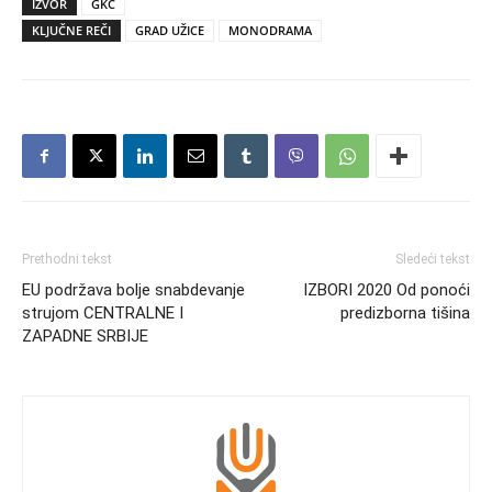
IZVOR
GKC
KLJUČNE REČI
GRAD UŽICE
MONODRAMA
Prethodni tekst
Sledeći tekst
EU podržava bolje snabdevanje
IZBORI 2020 Od ponoći
strujom CENTRALNE I
predizborna tišina
ZAPADNE SRBIJE