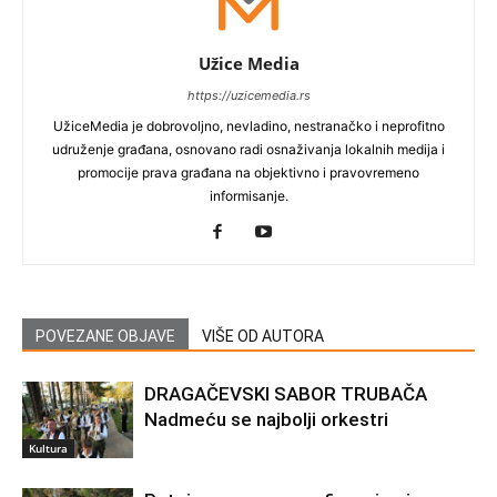
Užice Media
https://uzicemedia.rs
UžiceMedia je dobrovoljno, nevladino, nestranačko i neprofitno
udruženje građana, osnovano radi osnaživanja lokalnih medija i
promocije prava građana na objektivno i pravovremeno
informisanje.
POVEZANE OBJAVE
VIŠE OD AUTORA
DRAGAČEVSKI SABOR TRUBAČA
Nadmeću se najbolji orkestri
Kultura