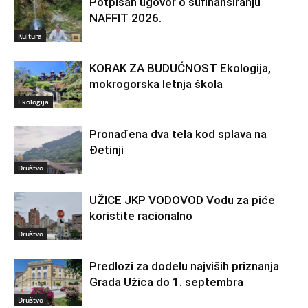
Potpisan ugovor o sufinansiranju
NAFFIT 2026.
Kultura
KORAK ZA BUDUĆNOST Ekologija,
mokrogorska letnja škola
Ekologija
Pronađena dva tela kod splava na
Đetinji
Društvo
UŽICE JKP VODOVOD Vodu za piće
koristite racionalno
Društvo
Predlozi za dodelu najviših priznanja
Grada Užica do 1. septembra
Društvo