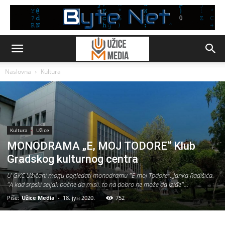
Naslovna
Kultura
Kultura
Užice
MONODRAMA „E, MOJ TODORE“ Klub
Gradskog kulturnog centra
U GKC Užičani mogu pogledati monodramu "E moj Todore", Janka Radišića.
"A kad srpski seljak počne da misli, to na dobro ne može da iziđe"...
Piše:
Užice Media
-
18. јун 2020.
752