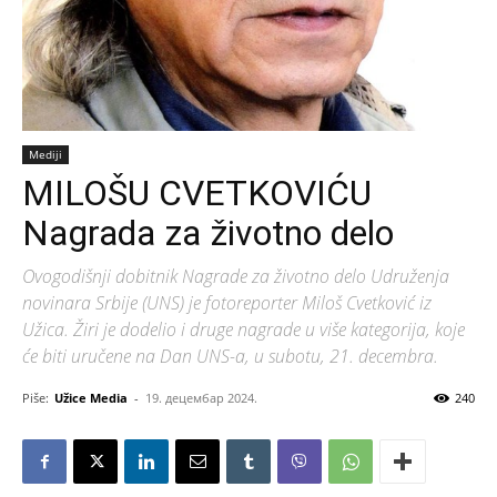
Mediji
MILOŠU CVETKOVIĆU
Nagrada za životno delo
Ovogodišnji dobitnik Nagrade za životno delo Udruženja
novinara Srbije (UNS) je fotoreporter Miloš Cvetković iz
Užica. Žiri je dodelio i druge nagrade u više kategorija, koje
će biti uručene na Dan UNS-a, u subotu, 21. decembra.
Piše:
Užice Media
-
19. децембар 2024.
240