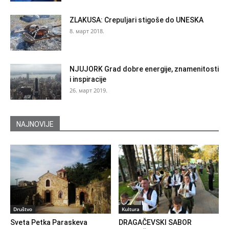
ZLAKUSA: Crepuljari stigoše do UNESKA
8. март 2018.
NJUJORK Grad dobre energije, znamenitosti
i inspiracije
26. март 2019.
NAJNOVIJE
Društvo
Kultura
Sveta Petka Paraskeva
DRAGAČEVSKI SABOR