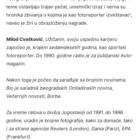
teme ostavljaju trajan pečat, umetnički izraz i verna su
hronika zbivanja o kojima je kao fotoreporter izveštavao“,
naveo je žiri u obrazloženju nagrade.
Miloš Cvetković
,
Užičanin, svoju uspešnu karijeru
započeo je, krajem sedamdesetih godina, kao sportski
fotoreporter. Do 1990. godine radio je za ljubljanski Auto-
magazin.
Nakon toga je počeo da sarađuje sa brojnim novinama.
Bio je saradnik beogradskih Omladinskih novina,
Večernjih novosti, Borbe.
Za vreme ratova u bivšoj Jugoslaviji od 1991. do 1996.
godine, uradio je brojne fotografije, kako za domaće, tako
i za strane agencije Reuters (London), Gama (Pariz), EPA
(Frankfurt).