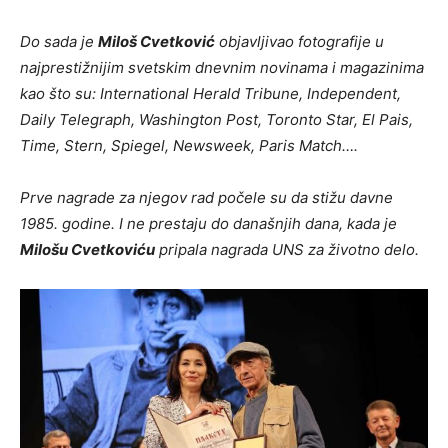
Do sada je
Miloš Cvetković
objavljivao fotografije u
najprestižnijim svetskim dnevnim novinama i magazinima
kao što su: International Herald Tribune, Independent,
Daily Telegraph, Washington Post, Toronto Star, El Pais,
Time, Stern, Spiegel, Newsweek, Paris Match….
Prve nagrade za njegov rad počele su da stižu davne
1985. godine. I ne prestaju do današnjih dana, kada je
Milošu Cvetkoviću
pripala nagrada UNS za životno delo.