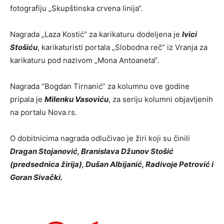
fotografiju „Skupštinska crvena linija“.
Nagrada „Laza Kostić“ za karikaturu dodeljena je
Ivici
Stošiću
, karikaturisti portala „Slobodna reč“ iz Vranja za
karikaturu pod nazivom „Mona Antoaneta“.
Nagrada “Bogdan Tirnanić” za kolumnu ove godine
pripala je
Milenku Vasoviću
, za seriju kolumni objavljenih
na portalu Nova.rs.
O dobitnicima nagrada odlučivao je žiri koji su činili
Dragan Stojanović, Branislava Džunov Stošić
(predsednica žirija), Dušan Albijanić, Radivoje Petrović i
Goran Sivački.