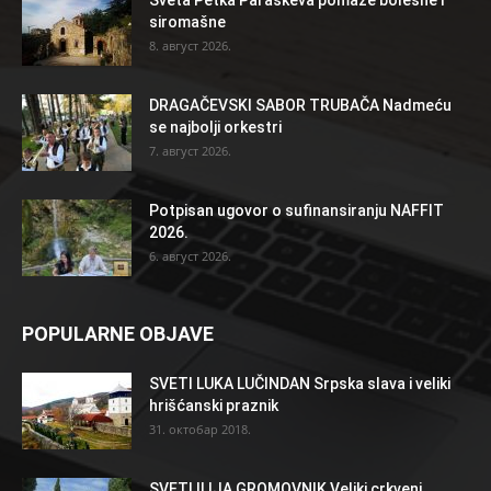
siromašne
8. август 2026.
DRAGAČEVSKI SABOR TRUBAČA Nadmeću
se najbolji orkestri
7. август 2026.
Potpisan ugovor o sufinansiranju NAFFIT
2026.
6. август 2026.
POPULARNE OBJAVE
SVETI LUKA LUČINDAN Srpska slava i veliki
hrišćanski praznik
31. октобар 2018.
SVETI ILIJA GROMOVNIK Veliki crkveni