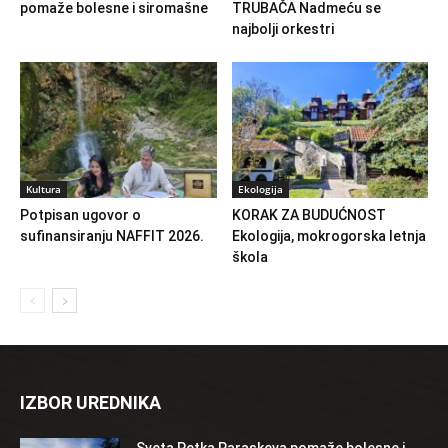
pomaže bolesne i siromašne
TRUBAČA Nadmeću se
najbolji orkestri
Kultura
Ekologija
Potpisan ugovor o
KORAK ZA BUDUĆNOST
sufinansiranju NAFFIT 2026.
Ekologija, mokrogorska letnja
škola
IZBOR UREDNIKA
Sveta Petka Paraskeva pomaže bolesne i