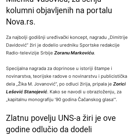
kolumni objavljenih na portalu
Nova.rs.
Za najbolji godišnji uređivački koncept, nagradu „Dimitrije
Davidović“ žiri je dodelio uredniku Sportske redakcije
Radio-televizije Srbije
Zoranu Markoviću
.
Specijalna nagrada za doprinose u istoriji štampe i
novinarstva, teorijske radove o novinarstvu i publicistička
dela „Žika M. Jovanović“, po odluci žirija, pripala je
Zorici
Lešović Stanojević
. Kako se navodi u obrazloženju, za
„kapitalnu monografiju ’90 godina Čačanskog glasa’“.
Zlatnu povelju UNS-a žiri je ove
godine odlučio da dodeli