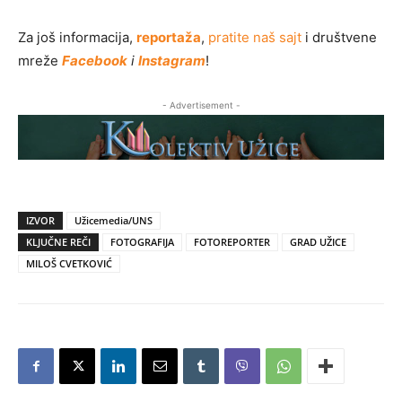
Za još informacija,
reportaža
,
pratite naš sajt
i društvene
mreže
Facebook
i
Instagram
!
- Advertisement -
IZVOR
Užicemedia/UNS
KLJUČNE REČI
FOTOGRAFIJA
FOTOREPORTER
GRAD UŽICE
MILOŠ CVETKOVIĆ