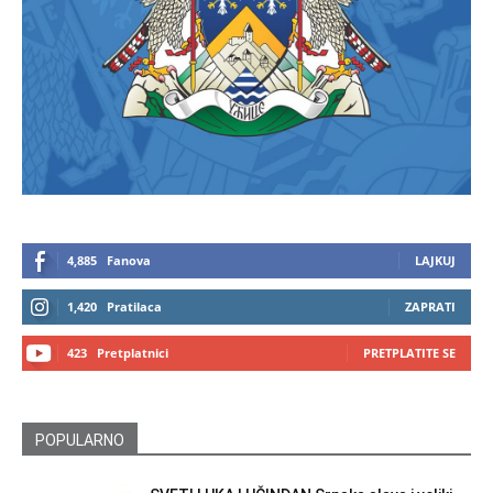
4,885
Fanova
LAJKUJ
1,420
Pratilaca
ZAPRATI
423
Pretplatnici
PRETPLATITE SE
POPULARNO