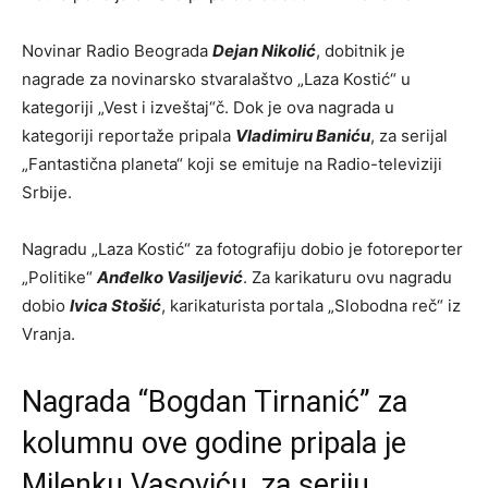
Novinar Radio Beograda
Dejan Nikolić
, dobitnik je
nagrade za novinarsko stvaralaštvo „Laza Kostić“ u
kategoriji „Vest i izveštaj“č. Dok je ova nagrada u
kategoriji reportaže pripala
Vladimiru Baniću
, za serijal
„Fantastična planeta“ koji se emituje na Radio-televiziji
Srbije.
Nagradu „Laza Kostić“ za fotografiju dobio je fotoreporter
„Politike“
Anđelko Vasiljević
. Za karikaturu ovu nagradu
dobio
Ivica Stošić
, karikaturista portala „Slobodna reč“ iz
Vranja.
Nagrada “Bogdan Tirnanić” za
kolumnu ove godine pripala je
Milenku Vasoviću, za seriju