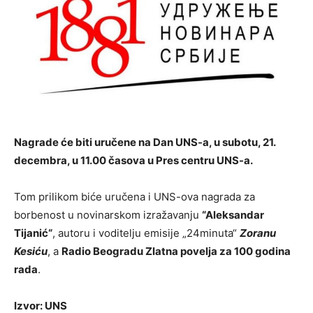
Nagrade će biti uručene na Dan UNS-a, u subotu, 21.
decembra, u 11.00 časova u Pres centru UNS-a.
Tom prilikom biće uručena i UNS-ova nagrada za
borbenost u novinarskom izražavanju
“Aleksandar
Tijanić“
, autoru i voditelju emisije „24minuta“
Zoranu
Kesiću
, a
Radio Beogradu Zlatna povelja za 100 godina
rada
.
Izvor:
UNS