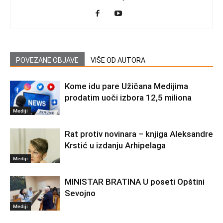
POVEZANE OBJAVE
VIŠE OD AUTORA
Kome idu pare Užičana Medijima
prodatim uoči izbora 12,5 miliona
Mediji
Rat protiv novinara – knjiga Aleksandre
Krstić u izdanju Arhipelaga
Mediji
MINISTAR BRATINA U poseti Opštini
Sevojno
Mediji