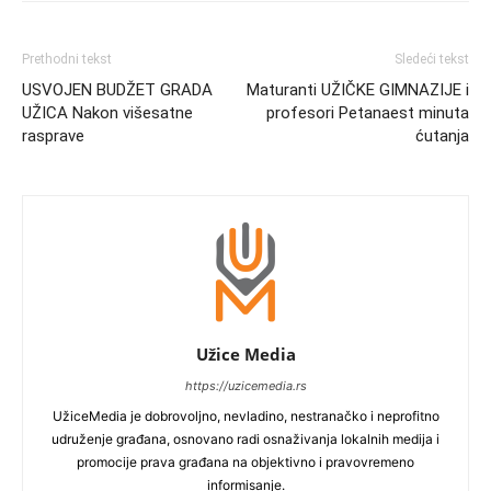
Prethodni tekst
Sledeći tekst
USVOJEN BUDŽET GRADA
Maturanti UŽIČKE GIMNAZIJE i
UŽICA Nakon višesatne
profesori Petanaest minuta
rasprave
ćutanja
Užice Media
https://uzicemedia.rs
UžiceMedia je dobrovoljno, nevladino, nestranačko i neprofitno
udruženje građana, osnovano radi osnaživanja lokalnih medija i
promocije prava građana na objektivno i pravovremeno
informisanje.