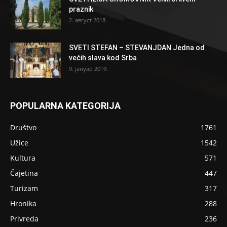
praznik
2. август 2018.
SVETI STEFAN – STEVANJDAN Jedna od
većih slava kod Srba
9. јануар 2019.
POPULARNA KATEGORIJA
Društvo
1761
Užice
1542
Kultura
571
Čajetina
447
Turizam
317
Hronika
288
Privreda
236