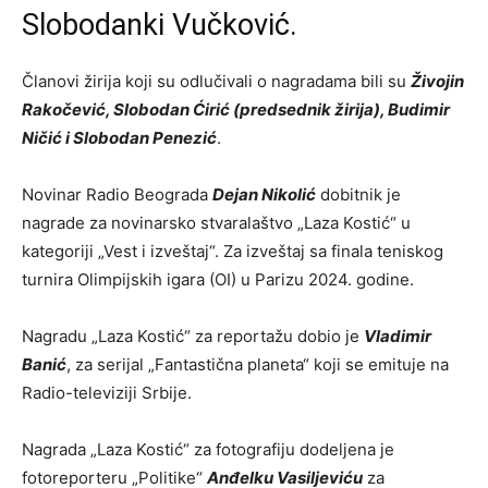
Slobodanki Vučković.
Članovi žirija koji su odlučivali o nagradama bili su
Živojin
Rakočević, Slobodan Ćirić (predsednik žirija), Budimir
Ničić i Slobodan Penezić
.
Novinar Radio Beograda
Dejan Nikolić
dobitnik je
nagrade za novinarsko stvaralaštvo „Laza Kostić“ u
kategoriji „Vest i izveštaj“. Za izveštaj sa finala teniskog
turnira Olimpijskih igara (OI) u Parizu 2024. godine.
Nagradu „Laza Kostić“ za reportažu dobio je
Vladimir
Banić
, za serijal „Fantastična planeta“ koji se emituje na
Radio-televiziji Srbije.
Nagrada „Laza Kostić“ za fotografiju dodeljena je
fotoreporteru „Politike“
Anđelku Vasiljeviću
za