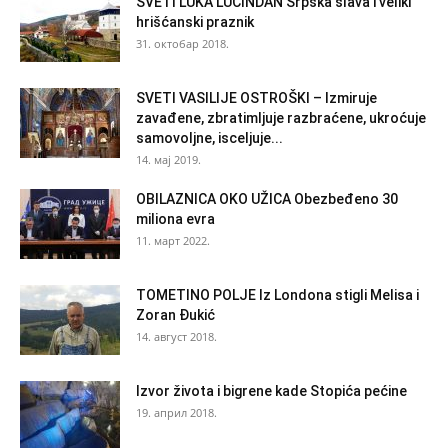
SVETI LUKA LUČINDAN Srpska slava i veliki
hrišćanski praznik
31. октобар 2018.
SVETI VASILIJE OSTROŠKI – Izmiruje
zavađene, zbratimljuje razbraćene, ukroćuje
samovoljne, isceljuje...
14. мај 2019.
OBILAZNICA OKO UŽICA Obezbeđeno 30
miliona evra
11. март 2022.
TOMETINO POLJE Iz Londona stigli Melisa i
Zoran Đukić
14. август 2018.
Izvor života i bigrene kade Stopića pećine
19. април 2018.