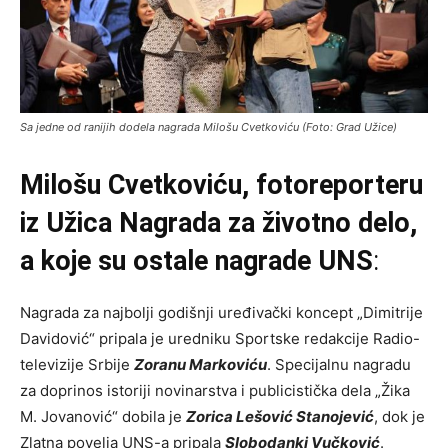
Sa jedne od ranijih dodela nagrada Milošu Cvetkoviću (Foto: Grad Užice)
Milošu Cvetkoviću, fotoreporteru
iz Užica Nagrada za životno delo,
a koje su ostale nagrade UNS
:
Nagrada za najbolji godišnji uređivački koncept „Dimitrije
Davidović“ pripala je uredniku Sportske redakcije Radio-
televizije Srbije
Zoranu Markoviću
. Specijalnu nagradu
za doprinos istoriji novinarstva i publicistička dela „Žika
M. Jovanović“ dobila je
Zorica Lešović Stanojević
, dok je
Zlatna povelja UNS-a pripala
Slobodanki Vučković
.