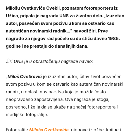
Milošu Cvetkoviću Cvekli, poznatom fotoreporteru iz
Užica, pripala je nagrada UNS za životno delo. „Izuzetan
autor, posvećen svom pozivu u kom se ostvario kao
autentičan novinarski radnik…“, navodi žiri.
Prve
nagrade za njegov rad počele su da stižu davne 1985.
godine i ne prestaju do današnjih dana.
Žiri UNS je u obrazloženju nagrade naveo:
„
Miloš Cvetković
je izuzetan autor, čitav život posvećen
svom pozivu u kom se ostvario kao autentičan novinarski
radnik, u oblasti novinarstva koja je možda često
neopravdano zapostavljena. Ova nagrada je stoga,
posredno, i želja da se ukaže na značaj fotoreportera i
medijske fotografije.
Fotografije
Miloša Cvetkovića
, njegove izložbe, knjige i