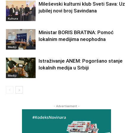
Mileševski kulturni klub Sveti Sava: Uz
jubilej novi broj Savindana
Kultura
Ministar BORIS BRATINA: Pomoć
lokalnim medijima neophodna
Mediji
Istraživanje ANEM: Pogoršano stanje
lokalnih medija u Srbiji
Mediji
- Advertisement -