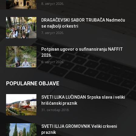
8. август 2026.
DRAGAČEVSKI SABOR TRUBAČA Nadmeću
se najbolji orkestri
7. август 2026.
Potpisan ugovor o sufinansiranju NAFFIT
2026.
6. август 2026.
POPULARNE OBJAVE
SVETI LUKA LUČINDAN Srpska slava i veliki
hrišćanski praznik
31. октобар 2018.
SVETI ILIJA GROMOVNIK Veliki crkveni
praznik