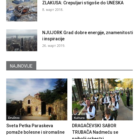
ZLAKUSA: Crepuljari stigoše do UNESKA
8. март 2018.
NJUJORK Grad dobre energije, znamenitosti
i inspiracije
26. март 2019.
NAJNOVIJE
Društvo
Kultura
Sveta Petka Paraskeva
DRAGAČEVSKI SABOR
pomaže bolesne i siromašne
TRUBAČA Nadmeću se
najbolji orkestri