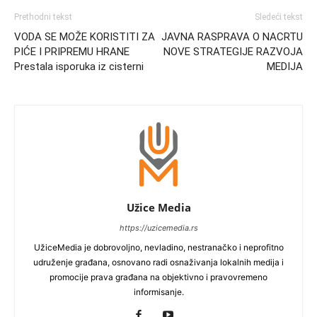
Prethodni tekst
Sledeći tekst
VODA SE MOŽE KORISTITI ZA
JAVNA RASPRAVA O NACRTU
PIĆE I PRIPREMU HRANE
NOVE STRATEGIJE RAZVOJA
Prestala isporuka iz cisterni
MEDIJA
Užice Media
https://uzicemedia.rs
UžiceMedia je dobrovoljno, nevladino, nestranačko i neprofitno
udruženje građana, osnovano radi osnaživanja lokalnih medija i
promocije prava građana na objektivno i pravovremeno
informisanje.