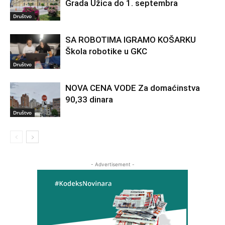
Grada Užica do 1. septembra
Društvo
SA ROBOTIMA IGRAMO KOŠARKU
Škola robotike u GKC
Društvo
NOVA CENA VODE Za domaćinstva
90,33 dinara
Društvo
- Advertisement -