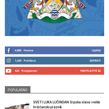
4,885
Fanova
LAJKUJ
1,420
Pratilaca
ZAPRATI
423
Pretplatnici
PRETPLATITE SE
POPULARNO
SVETI LUKA LUČINDAN Srpska slava i veliki
hrišćanski praznik