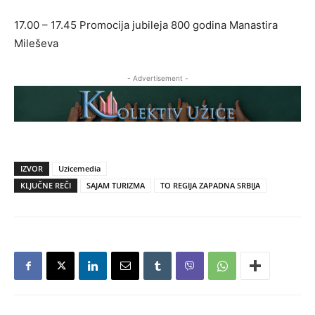
17.00 – 17.45 Promocija jubileja 800 godina Manastira
Mileševa
- Advertisement -
IZVOR
Uzicemedia
KLJUČNE REČI
SAJAM TURIZMA
TO REGIJA ZAPADNA SRBIJA