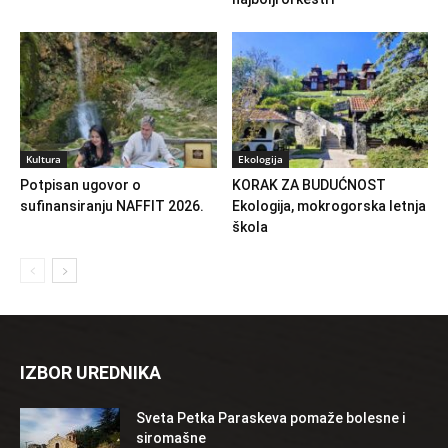
Kultura
Ekologija
Potpisan ugovor o
KORAK ZA BUDUĆNOST
sufinansiranju NAFFIT 2026.
Ekologija, mokrogorska letnja
škola
IZBOR UREDNIKA
Sveta Petka Paraskeva pomaže bolesne i
siromašne