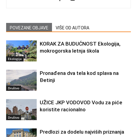
POVEZANE OBJAVE
VIŠE OD AUTORA
KORAK ZA BUDUĆNOST Ekologija,
mokrogorska letnja škola
Ekologija
Pronađena dva tela kod splava na
Đetinji
Društvo
UŽICE JKP VODOVOD Vodu za piće
koristite racionalno
Društvo
Predlozi za dodelu najviših priznanja