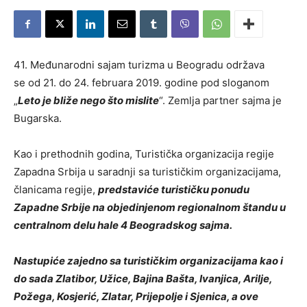
41. Međunarodni sajam turizma u Beogradu održava
se od 21. do 24. februara 2019. godine pod sloganom
„
Leto je bliže nego što mislite
“. Zemlja partner sajma je
Bugarska.
Kao i prethodnih godina, Turistička organizacija regije
Zapadna Srbija u saradnji sa turističkim organizacijama,
članicama regije,
predstaviće turističku ponudu
Zapadne Srbije na objedinjenom regionalnom štandu u
centralnom delu hale 4 Beogradskog sajma.
Nastupiće zajedno sa turističkim organizacijama kao i
do sada Zlatibor, Užice, Bajina Bašta, Ivanjica, Arilje,
Požega, Kosjerić, Zlatar, Prijepolje i Sjenica, a ove