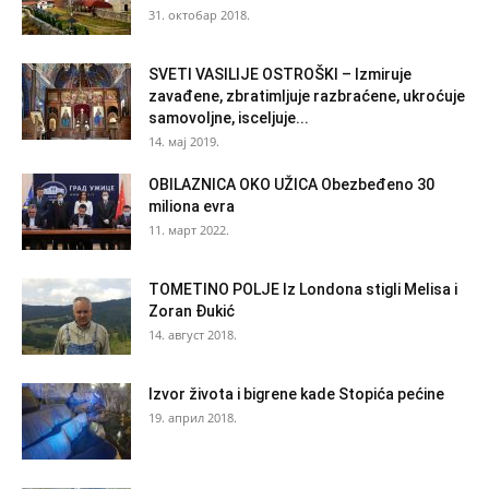
31. октобар 2018.
SVETI VASILIJE OSTROŠKI – Izmiruje
zavađene, zbratimljuje razbraćene, ukroćuje
samovoljne, isceljuje...
14. мај 2019.
OBILAZNICA OKO UŽICA Obezbeđeno 30
miliona evra
11. март 2022.
TOMETINO POLJE Iz Londona stigli Melisa i
Zoran Đukić
14. август 2018.
Izvor života i bigrene kade Stopića pećine
19. април 2018.