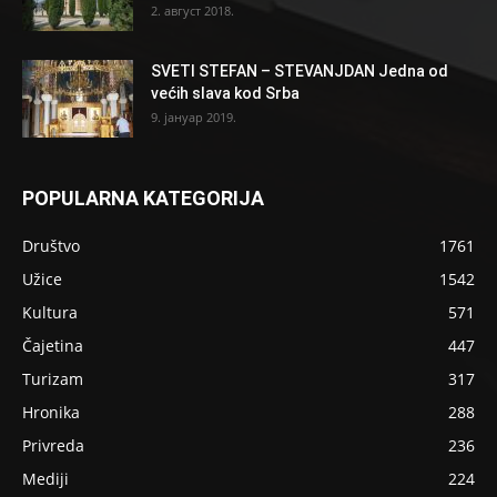
2. август 2018.
SVETI STEFAN – STEVANJDAN Jedna od
većih slava kod Srba
9. јануар 2019.
POPULARNA KATEGORIJA
Društvo
1761
Užice
1542
Kultura
571
Čajetina
447
Turizam
317
Hronika
288
Privreda
236
Mediji
224