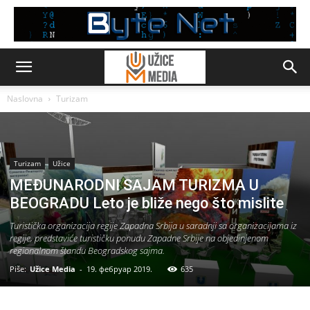
Naslovna
Turizam
Turizam
Užice
MEĐUNARODNI SAJAM TURIZMA U
BEOGRADU Leto je bliže nego što mislite
Turistička organizacija regije Zapadna Srbija u saradnji sa organizacijama iz
regije, predstaviće turističku ponudu Zapadne Srbije na objedinjenom
regionalnom štandu Beogradskog sajma.
Piše:
Užice Media
-
19. фебруар 2019.
635