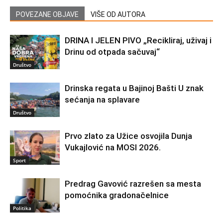
POVEZANE OBJAVE
VIŠE OD AUTORA
DRINA I JELEN PIVO „Recikliraj, uživaj i
Drinu od otpada sačuvaj“
Društvo
Drinska regata u Bajinoj Bašti U znak
sećanja na splavare
Društvo
Prvo zlato za Užice osvojila Dunja
Vukajlović na MOSI 2026.
Sport
Predrag Gavović razrešen sa mesta
pomoćnika gradonačelnice
Politika