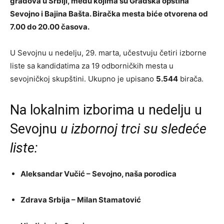
gradova u Srbiji, među kojima su Gradska opština
Sevojno i Bajina Bašta. Biračka mesta biće otvorena od
7.00 do 20.00 časova.
U Sevojnu u nedelju, 29. marta, učestvuju četiri izborne
liste sa kandidatima za 19 odborničkih mesta u
sevojničkoj skupštini. Ukupno je upisano
5.544
birača.
Na lokalnim izborima u nedelju u
Sevojnu
u izbornoj trci su sledeće
liste:
Aleksandar Vučić – Sevojno, naša porodica
Zdrava Srbija – Milan Stamatović