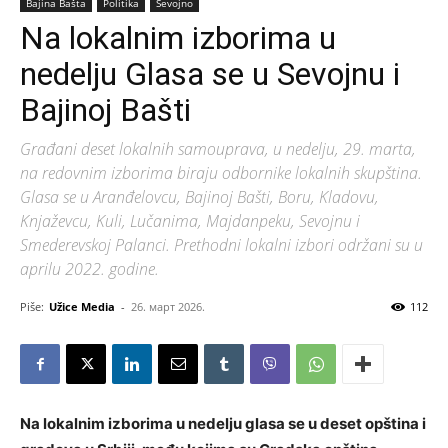
Bajina Bašta
Politika
Sevojno
Na lokalnim izborima u
nedelju Glasa se u Sevojnu i
Bajinoj Bašti
Građani deset lokalnih samouprava, u nedelju, 29. marta,
na redovnim izborima biraju odbornike lokalnih skupština.
Glasa se u Aranđelovcu, Bajinoj Bašti, Boru, Kladovu,
Knjaževcu, Kuli, Lučanima, Majdanpeku, Sevojnu i
Smederevskoj Palanci. Prethodni lokalni izbori održani su u
aprilu 2022. godine.
Piše:
Užice Media
-
26. март 2026.
112
Na lokalnim izborima u nedelju glasa se u deset opština i