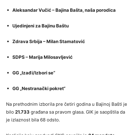
Aleksandar Vučić – Bajina Bašta, naša porodica
Ujedinjeni za Bajinu Baštu
Zdrava Srbija – Milan Stamatović
SDPS – Marija Milosavljević
GG „Izađi/Izbori se“
GG „Nestranački pokret“
Na prethodnim izborila pre četiri godina u Bajinoj Bašti je
bilo
21.733
građana sa pravom glasa. GIK je saopštila da
je izlaznost bila 68 odsto.