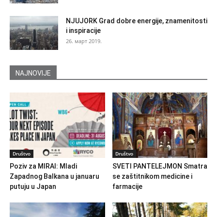
NJUJORK Grad dobre energije, znamenitosti
i inspiracije
26. март 2019.
NAJNOVIJE
Društvo
Društvo
Poziv za MIRAI: Mladi
SVETI PANTELEJMON Smatra
Zapadnog Balkana u januaru
se zaštitnikom medicine i
putuju u Japan
farmacije