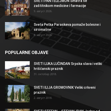
SVETI PANTELEJMON Smatra se
zaštitnikom medicine i farmacije
9. август 2026.
Sveta Petka Paraskeva pomaže bolesne i
siromašne
8. август 2026.
POPULARNE OBJAVE
SVETI LUKA LUČINDAN Srpska slava i veliki
hrišćanski praznik
31. октобар 2018.
SVETI ILIJA GROMOVNIK Veliki crkveni
praznik
2. август 2018.