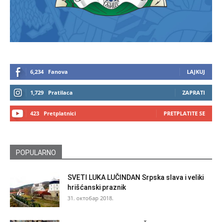
6,234
Fanova
LAJKUJ
1,729
Pratilaca
ZAPRATI
423
Pretplatnici
PRETPLATITE SE
POPULARNO
SVETI LUKA LUČINDAN Srpska slava i veliki
hrišćanski praznik
31. октобар 2018.