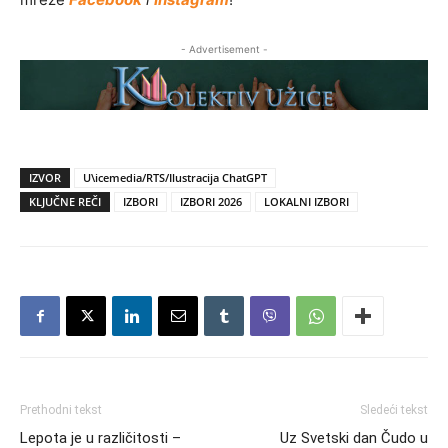
- Advertisement -
IZVOR
U\icemedia/RTS/Ilustracija ChatGPT
KLJUČNE REČI
IZBORI
IZBORI 2026
LOKALNI IZBORI
Prethodni tekst
Sledeći tekst
Lepota je u različitosti –
Uz Svetski dan Čudo u