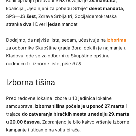
Koalicija koju predvodi SNS osvojila je
24 mandata
,
koalicija „Ujedinjeni za pobedu Srbije“
devet mandata
,
SPS—JS
šest
, Zdrava Srbija tri, Socijaldemokratska
stranka
dva
i Dveri
jedan
mandat.
Dodajmo, da najviše lista, sedam, učestvuje na
izborima
za odbornike Skupštine grada Bora, dok ih je najmanje u
Kladovu, gde se za odbornike Skupštine opštine
nadmeću tri izborne liste, piše
RTS
.
Izborna tišina
Pred redovne lokalne izbore u 10 jedinica lokalne
samouprave,
izborna tišina počela je u ponoć 27. marta
i
trajaće
do zatvaranja biračkih mesta u nedelju 29. marta
u 20.00 časova
. Zabranjeno je bilo kakvo vršenje izborne
kampanje i uticanje na volju birača.