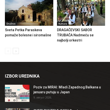
Društvo
Kultura
Sveta Petka Paraskeva
DRAGAČEVSKI SABOR
pomaže bolesne i siromašne
TRUBAČA Nadmeću se
najbolji orkestri
IZBOR UREDNIKA
Poziv za MIRAI: Mladi Zapadnog Balkana u
januaru putuju u Japan
9. август 2026.