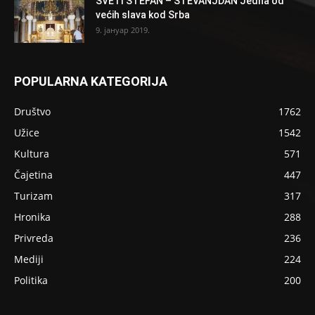
SVETI STEFAN – STEVANJDAN Jedna od
većih slava kod Srba
9. јануар 2019.
POPULARNA KATEGORIJA
Društvo
1762
Užice
1542
Kultura
571
Čajetina
447
Turizam
317
Hronika
288
Privreda
236
Mediji
224
Politika
200