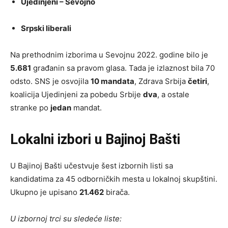
Ujedinjeni – Sevojno
Srpski liberali
Na prethodnim izborima u Sevojnu 2022. godine bilo je
5.681
građanin sa pravom glasa. Tada je izlaznost bila 70
odsto. SNS je osvojila
10 mandata
, Zdrava Srbija
četiri
,
koalicija Ujedinjeni za pobedu Srbije
dva
, a ostale
stranke po
jedan
mandat.
Lokalni izbori u Bajinoj Bašti
U Bajinoj Bašti učestvuje šest izbornih listi sa
kandidatima za 45 odborničkih mesta u lokalnoj skupštini.
Ukupno je upisano
21.462
birača.
U izbornoj trci su sledeće liste: