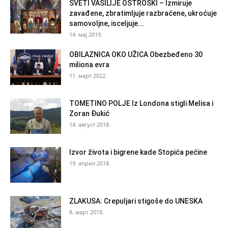
SVETI VASILIJE OSTROŠKI – Izmiruje
zavađene, zbratimljuje razbraćene, ukroćuje
samovoljne, isceljuje...
14. мај 2019.
OBILAZNICA OKO UŽICA Obezbeđeno 30
miliona evra
11. март 2022.
TOMETINO POLJE Iz Londona stigli Melisa i
Zoran Đukić
14. август 2018.
Izvor života i bigrene kade Stopića pećine
19. април 2018.
ZLAKUSA: Crepuljari stigoše do UNESKA
8. март 2018.