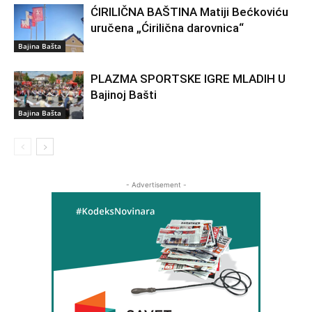
ĆIRILIČNA BAŠTINA Matiji Bećkoviću
uručena „Ćirilična darovnica“
Bajina Bašta
PLAZMA SPORTSKE IGRE MLADIH U
Bajinoj Bašti
Bajina Bašta
- Advertisement -