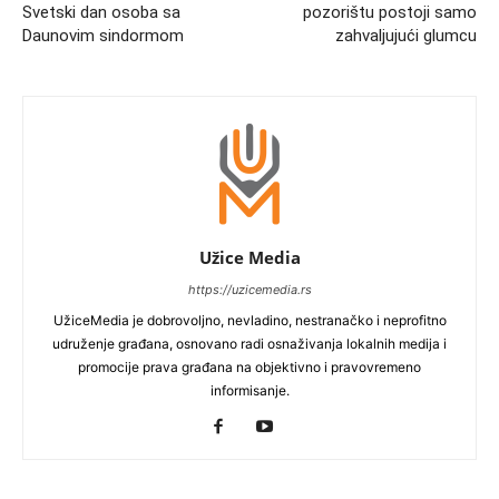
Svetski dan osoba sa
pozorištu postoji samo
Daunovim sindormom
zahvaljujući glumcu
Užice Media
https://uzicemedia.rs
UžiceMedia je dobrovoljno, nevladino, nestranačko i neprofitno
udruženje građana, osnovano radi osnaživanja lokalnih medija i
promocije prava građana na objektivno i pravovremeno
informisanje.