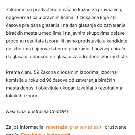
Zakonom su predviđene novčane kazne za pravna lica,
odgovorna lica u pravnim licima i fizička lica koja 48
časova pre dana glasanja i na dan glasanja do zatvaranja
biračkih mesta u medijima i na javnim skupovima objave
procenu rezultata izbora. Ili javno predstavljaju kandidate
na izborima i njihove izborne programe. I pozivaju birače
da glasaju, odnosno ne glasaju za određene izborne liste.
Prema članu 59 Zakona o lokalnim izborima, izborna
komisija u roku od 96 časova od zatvaranja biračkih
mesta donosi i objavljuje ukupan izveštaj o rezultatima
lokalnih izbora.
Naslovna: Ilustracija ChatGPT
Za još informacija,
reportaža
,
pratite naš sajt
i društvene
mreže
Facebook
i
Instagram
!