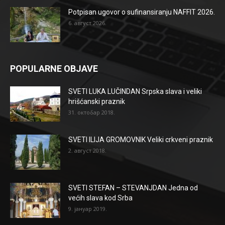
Potpisan ugovor o sufinansiranju NAFFIT 2026.
6. август 2026.
POPULARNE OBJAVE
SVETI LUKA LUČINDAN Srpska slava i veliki
hrišćanski praznik
31. октобар 2018.
SVETI ILIJA GROMOVNIK Veliki crkveni praznik
2. август 2018.
SVETI STEFAN – STEVANJDAN Jedna od
većih slava kod Srba
9. јануар 2019.