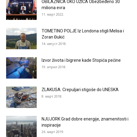
OBILAZNICA OKO UŽICA Obezbeđeno 30
miliona evra
11. март 2022.
TOMETINO POLJE Iz Londona stigli Melisa i
Zoran Đukić
14. август 2018.
Izvor života i bigrene kade Stopića pećine
19. април 2018.
ZLAKUSA: Crepuljari stigoše do UNESKA
8. март 2018.
NJUJORK Grad dobre energije, znamenitosti i
inspiracije
26. март 2019.