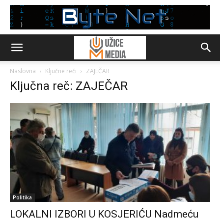
Naslovna
Ključne reči
ZAJEČAR
Ključna reč: ZAJEČAR
Politika
LOKALNI IZBORI U KOSJERIĆU Nadmeću