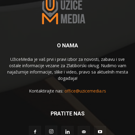
O NAMA
UžiceMedia je vaš prvi i pravi izbor za novosti, zabavu i sve
ostale informacije vezane za Zlatiborski okrug. Nudimo vam
najažurnije informacije, slike i video, pravo sa aktuelnih mesta
događaja!
Kontaktirajte nas:
office@uzicemedia.rs
PRATITE NAS