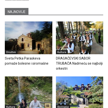
NAJNOVIJE
Društvo
Kultura
Sveta Petka Paraskeva
DRAGAČEVSKI SABOR
pomaže bolesne i siromašne
TRUBAČA Nadmeću se najbolji
orkestri
Kultura
Ekologija