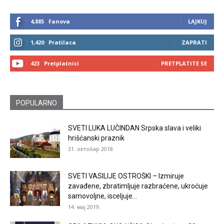
4,885
Fanova
LAJKUJ
1,420
Pratilaca
ZAPRATI
423
Pretplatnici
PRETPLATITE SE
POPULARNO
SVETI LUKA LUČINDAN Srpska slava i veliki
hrišćanski praznik
31. октобар 2018.
SVETI VASILIJE OSTROŠKI – Izmiruje
zavađene, zbratimljuje razbraćene, ukroćuje
samovoljne, isceljuje...
14. мај 2019.