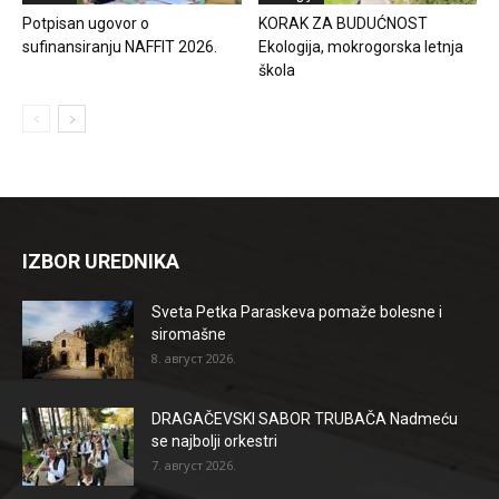
Potpisan ugovor o
KORAK ZA BUDUĆNOST
sufinansiranju NAFFIT 2026.
Ekologija, mokrogorska letnja
škola
IZBOR UREDNIKA
Sveta Petka Paraskeva pomaže bolesne i
siromašne
8. август 2026.
DRAGAČEVSKI SABOR TRUBAČA Nadmeću
se najbolji orkestri
7. август 2026.