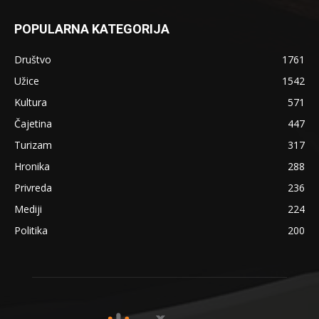
POPULARNA KATEGORIJA
Društvo
1761
Užice
1542
Kultura
571
Čajetina
447
Turizam
317
Hronika
288
Privreda
236
Mediji
224
Politika
200