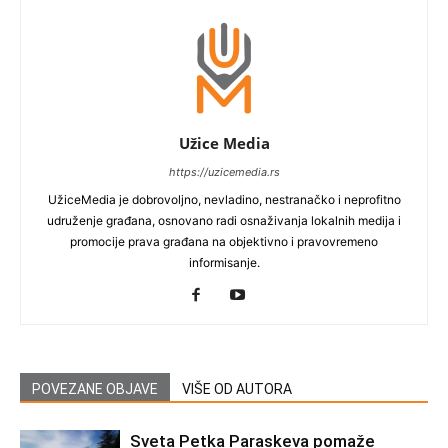
Užice Media
https://uzicemedia.rs
UžiceMedia je dobrovoljno, nevladino, nestranačko i neprofitno
udruženje građana, osnovano radi osnaživanja lokalnih medija i
promocije prava građana na objektivno i pravovremeno
informisanje.
POVEZANE OBJAVE
VIŠE OD AUTORA
Sveta Petka Paraskeva pomaže