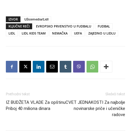
IZVOR
Užicemedia/Lidl
KLJUČNE REČI
EVROPSKO PRVENSTVO U FUDBALU
FUDBAL
LIDL
LIDL KIDS TEAM
NEMAČKA
UEFA
ZAJEDNO U LIDLU
Prethodni tekst
Sledeći tekst
IZ BUDŽETA VLADE Za opštinu
CVET JEDNAKOSTI Za najbolje
Priboj 40 miliona dinara
novinarske priče i učeničke
radove