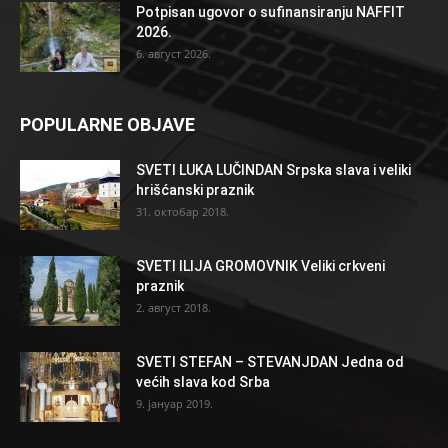
Potpisan ugovor o sufinansiranju NAFFIT
2026.
6. август 2026.
POPULARNE OBJAVE
SVETI LUKA LUČINDAN Srpska slava i veliki
hrišćanski praznik
31. октобар 2018.
SVETI ILIJA GROMOVNIK Veliki crkveni
praznik
2. август 2018.
SVETI STEFAN – STEVANJDAN Jedna od
većih slava kod Srba
9. јануар 2019.