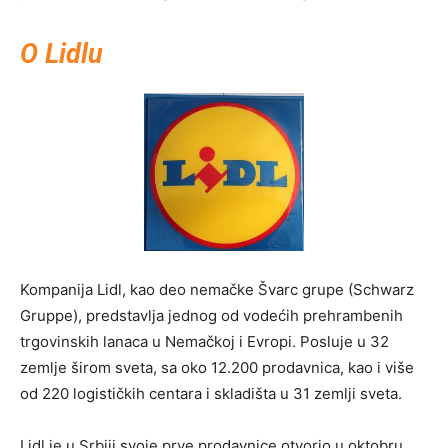
O Lidlu
Kompanija Lidl, kao deo nemačke Švarc grupe (Schwarz
Gruppe), predstavlja jednog od vodećih prehrambenih
trgovinskih lanaca u Nemačkoj i Evropi. Posluje u 32
zemlje širom sveta, sa oko 12.200 prodavnica, kao i više
od 220 logističkih centara i skladišta u 31 zemlji sveta.
Lidl je u Srbiji svoje prve prodavnice otvorio u oktobru