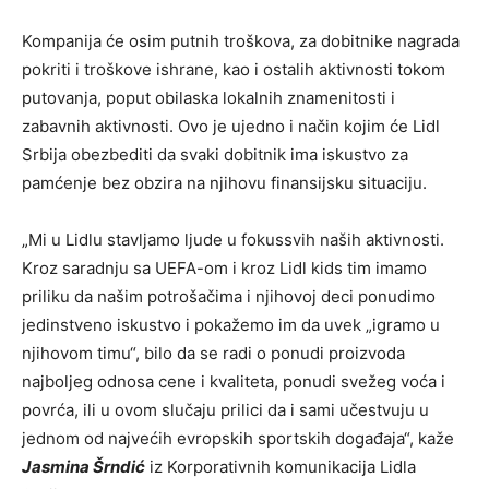
Kompanija će osim putnih troškova, za dobitnike nagrada
pokriti i troškove ishrane, kao i ostalih aktivnosti tokom
putovanja, poput obilaska lokalnih znamenitosti i
zabavnih aktivnosti. Ovo je ujedno i način kojim će Lidl
Srbija obezbediti da svaki dobitnik ima iskustvo za
pamćenje bez obzira na njihovu finansijsku situaciju.
„Mi u Lidlu stavljamo ljude u fokussvih naših aktivnosti.
Kroz saradnju sa UEFA-om i kroz Lidl kids tim imamo
priliku da našim potrošačima i njihovoj deci ponudimo
jedinstveno iskustvo i pokažemo im da uvek „igramo u
njihovom timu“, bilo da se radi o ponudi proizvoda
najboljeg odnosa cene i kvaliteta, ponudi svežeg voća i
povrća, ili u ovom slučaju prilici da i sami učestvuju u
jednom od najvećih evropskih sportskih događaja“, kaže
Jasmina Šrndić
iz Korporativnih komunikacija Lidla