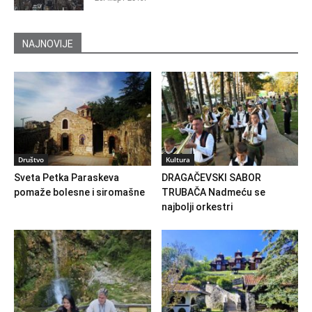
NAJNOVIJE
Društvo
Kultura
Sveta Petka Paraskeva
DRAGAČEVSKI SABOR
pomaže bolesne i siromašne
TRUBAČA Nadmeću se
najbolji orkestri