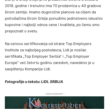
2018. godine i trenutno ima 70 prodavnica u 40 gradova
širom zemlje. Imamo dugoročne planove sa ciljem da
potrošačima širom Srbije ponudimo jedinstveno iskustvo
kupovine i najbolji odnos cene i kvaliteta, po čemu smo
prepoznati u svetu.
Na osnovu sertifikovanja od strane Top Employers
Institute za najboljeg poslodavca, Lidl je nosilac
sertifikata „Top Employer Serbia“ i „Top Employer
Europe” već četvrtu godinu zaredom, navedeno je u
saopštenju Kompanije Lidl.
Fotografije u tekstu: LIDL SRBIJA
- Advertisement -