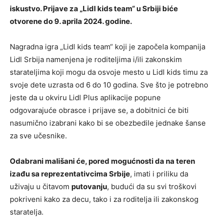
iskustvo. Prijave za „Lidl kids team“ u Srbiji biće
otvorene do 9. aprila 2024. godine.
Nagradna igra „Lidl kids team“ koji je započela kompanija
Lidl Srbija namenjena je roditeljima i/ili zakonskim
starateljima koji mogu da osvoje mesto u Lidl kids timu za
svoje dete uzrasta od 6 do 10 godina. Sve što je potrebno
jeste da u okviru Lidl Plus aplikacije popune
odgovarajuće obrasce i prijave se, a dobitnici će biti
nasumično izabrani kako bi se obezbedile jednake šanse
za sve učesnike.
Odabrani mališani će, pored mogućnosti da na teren
izađu sa reprezentativcima Srbije
, imati i priliku da
uživaju u čitavom
putovanju
, budući da su svi troškovi
pokriveni kako za decu, tako i za roditelja ili zakonskog
staratelja.