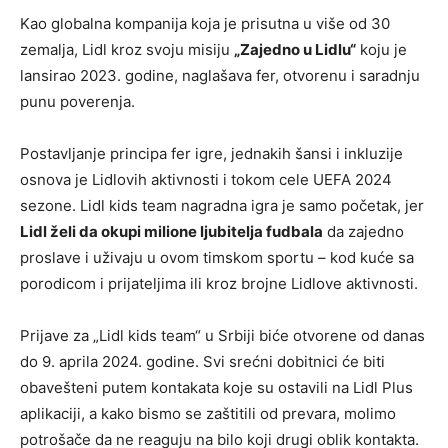
Kao globalna kompanija koja je prisutna u više od 30
zemalja, Lidl kroz svoju misiju
„Zajedno u Lidlu“
koju je
lansirao 2023. godine, naglašava fer, otvorenu i saradnju
punu poverenja.
Postavljanje principa fer igre, jednakih šansi i inkluzije
osnova je Lidlovih aktivnosti i tokom cele UEFA 2024
sezone. Lidl kids team nagradna igra je samo početak, jer
Lidl želi da okupi milione ljubitelja fudbala
da zajedno
proslave i uživaju u ovom timskom sportu – kod kuće sa
porodicom i prijateljima ili kroz brojne Lidlove aktivnosti.
Prijave za „Lidl kids team“ u Srbiji biće otvorene od danas
do 9. aprila 2024. godine. Svi srećni dobitnici će biti
obavešteni putem kontakata koje su ostavili na Lidl Plus
aplikaciji, a kako bismo se zaštitili od prevara, molimo
potrošače da ne reaguju na bilo koji drugi oblik kontakta.