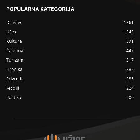
POPULARNA KATEGORIJA
Društvo
1761
Užice
1542
Kultura
571
Čajetina
447
Turizam
317
Hronika
288
Privreda
236
Mediji
224
Politika
200