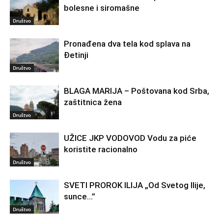
bolesne i siromašne
Društvo
Pronađena dva tela kod splava na
Đetinji
Društvo
BLAGA MARIJA – Poštovana kod Srba,
zaštitnica žena
Društvo
UŽICE JKP VODOVOD Vodu za piće
koristite racionalno
Društvo
SVETI PROROK ILIJA „Od Svetog Ilije,
sunce…”
Društvo