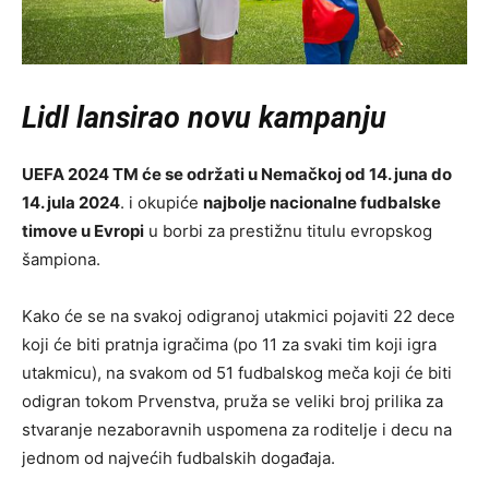
Lidl lansirao novu kampanju
UEFA 2024 TM će se održati u Nemačkoj od 14. juna do
14. jula 2024
. i okupiće
najbolje nacionalne fudbalske
timove u Evropi
u borbi za prestižnu titulu evropskog
šampiona.
Kako će se na svakoj odigranoj utakmici pojaviti 22 dece
koji će biti pratnja igračima (po 11 za svaki tim koji igra
utakmicu), na svakom od 51 fudbalskog meča koji će biti
odigran tokom Prvenstva, pruža se veliki broj prilika za
stvaranje nezaboravnih uspomena za roditelje i decu na
jednom od najvećih fudbalskih događaja.