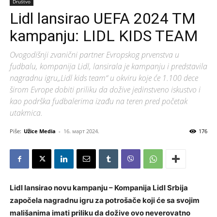
Društvo
Lidl lansirao UEFA 2024 TM
kampanju: LIDL KIDS TEAM
Ovogodišnji zvanični partner Evropskog prvenstva u
fudbalu, kompanija Lidl, lansirala je kampanju i predstavila
nagradnu igru„Lidl kids team“ u okviru koje će 1.100 dece
širom Evrope dobiti priliku da dožive jedinstveno iskustvo i
kao podrška fudbalerima izađu na teren pred početak
utakmica.
Piše:
Užice Media
-
16. март 2024.
176
Lidl lansirao novu kampanju – Kompanija Lidl Srbija
započela nagradnu igru za potrošače koji će sa svojim
mališanima imati priliku da dožive ovo neverovatno