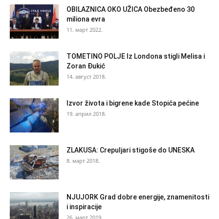
OBILAZNICA OKO UŽICA Obezbeđeno 30
miliona evra
11. март 2022.
TOMETINO POLJE Iz Londona stigli Melisa i
Zoran Đukić
14. август 2018.
Izvor života i bigrene kade Stopića pećine
19. април 2018.
ZLAKUSA: Crepuljari stigoše do UNESKA
8. март 2018.
NJUJORK Grad dobre energije, znamenitosti
i inspiracije
26. март 2019.