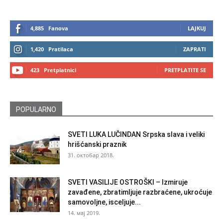
4,885
Fanova
LAJKUJ
1,420
Pratilaca
ZAPRATI
423
Pretplatnici
PRETPLATITE SE
POPULARNO
SVETI LUKA LUČINDAN Srpska slava i veliki
hrišćanski praznik
31. октобар 2018.
SVETI VASILIJE OSTROŠKI – Izmiruje
zavađene, zbratimljuje razbraćene, ukroćuje
samovoljne, isceljuje...
14. мај 2019.