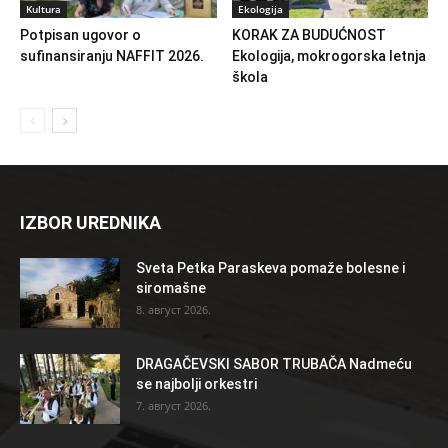
Kultura
Ekologija
Potpisan ugovor o
KORAK ZA BUDUĆNOST
sufinansiranju NAFFIT 2026.
Ekologija, mokrogorska letnja
škola
IZBOR UREDNIKA
Sveta Petka Paraskeva pomaže bolesne i
siromašne
8. август 2026.
DRAGAČEVSKI SABOR TRUBAČA Nadmeću
se najbolji orkestri
7. август 2026.