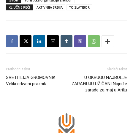
IZVOR
Turistička organizacija Zlatibor
KLJUČNE REČI
AKTIVNIJA SRBIJA
TO ZLATIBOR
Prethodni tekst
Sledeći tekst
SVETI ILIJA GROMOVNIK
U OKRUGU NAJBOLJE
Veliki crkveni praznik
ZARAĐUJU UŽIČANI Najniže
zarade za maj u Arilju