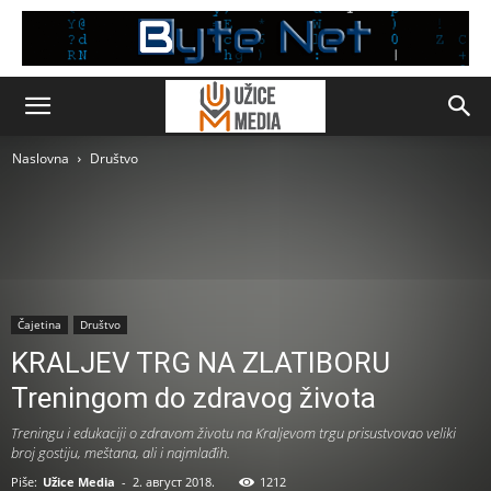
Naslovna
Društvo
Čajetina
Društvo
KRALJEV TRG NA ZLATIBORU
Treningom do zdravog života
Treningu i edukaciji o zdravom životu na Kraljevom trgu prisustvovao veliki
broj gostiju, meštana, ali i najmlađih.
Piše:
Užice Media
-
2. август 2018.
1212