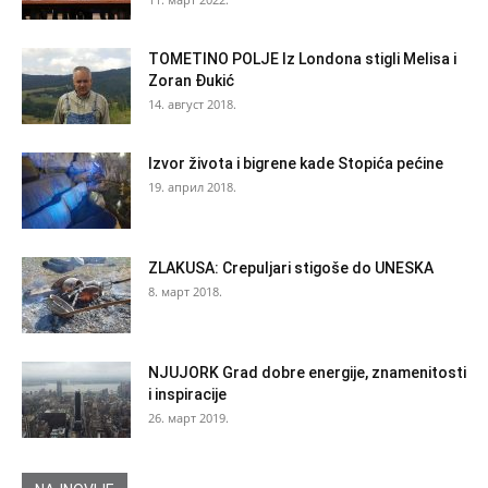
TOMETINO POLJE Iz Londona stigli Melisa i
Zoran Đukić
14. август 2018.
Izvor života i bigrene kade Stopića pećine
19. април 2018.
ZLAKUSA: Crepuljari stigoše do UNESKA
8. март 2018.
NJUJORK Grad dobre energije, znamenitosti
i inspiracije
26. март 2019.