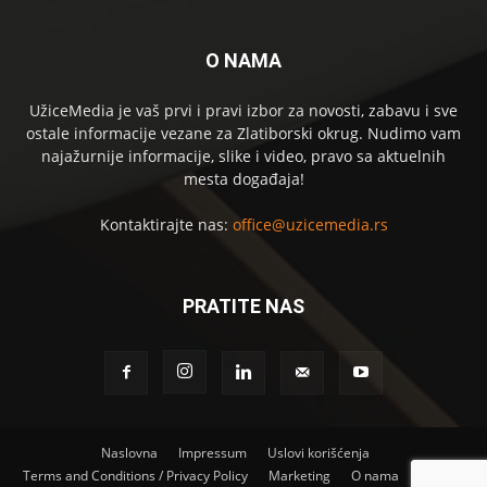
O NAMA
UžiceMedia je vaš prvi i pravi izbor za novosti, zabavu i sve
ostale informacije vezane za Zlatiborski okrug. Nudimo vam
najažurnije informacije, slike i video, pravo sa aktuelnih
mesta događaja!
Kontaktirajte nas:
office@uzicemedia.rs
PRATITE NAS
Naslovna
Impressum
Uslovi korišćenja
Terms and Conditions / Privacy Policy
Marketing
O nama
Kontakt