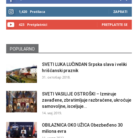
1,420
Pratilaca
ZAPRATI
423
Pretplatnici
PRETPLATITE SE
POPULARNO
SVETI LUKA LUČINDAN Srpska slava i veliki
hrišćanski praznik
31. октобар 2018.
SVETI VASILIJE OSTROŠKI – Izmiruje
zavađene, zbratimljuje razbraćene, ukroćuje
samovoljne, isceljuje...
14. мај 2019.
OBILAZNICA OKO UŽICA Obezbeđeno 30
miliona evra
11. март 2022.