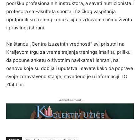
podršku profesionalnih instruktora, a saveti nutricioniste i
profesora sa Fakulteta sporta i fizičkog vaspitanja
upotpunili su trening i edukaciju o zdravom načinu života
i pravilnoj ishrani.
Na štandu „Centra izuzetnih vrednosti“ svi prisutni na
Kraljevom trgu za vreme trajanja treninga imali su priliku
da popune anketu o životnim navikama i ishrani, na
osnovu koje su dobijali uputstva i savete kako da poprave
svoje zdravstveno stanje, navedeno je u informaciji TO
Zlatibor.
- Advertisement -