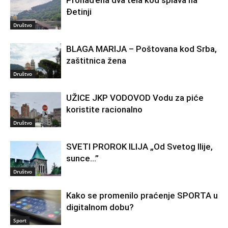
Đetinji
Društvo
BLAGA MARIJA – Poštovana kod Srba,
zaštitnica žena
Društvo
UŽICE JKP VODOVOD Vodu za piće
koristite racionalno
Društvo
SVETI PROROK ILIJA „Od Svetog Ilije,
sunce…”
Društvo
Kako se promenilo praćenje SPORTA u
digitalnom dobu?
Sport