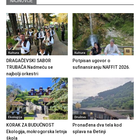
NAJNOVIJE
Kultura
Kultura
DRAGAČEVSKI SABOR
Potpisan ugovor o
TRUBAČA Nadmeću se
sufinansiranju NAFFIT 2026.
najbolji orkestri
Ekologija
Društvo
KORAK ZA BUDUĆNOST
Pronađena dva tela kod
Ekologija, mokrogorska letnja
splava na Đetinji
škola