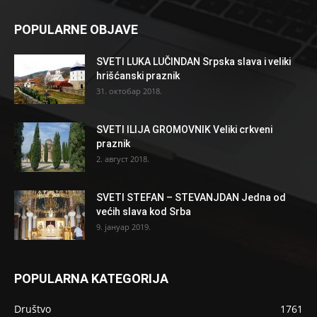
POPULARNE OBJAVE
SVETI LUKA LUČINDAN Srpska slava i veliki
hrišćanski praznik
31. октобар 2018.
SVETI ILIJA GROMOVNIK Veliki crkveni
praznik
2. август 2018.
SVETI STEFAN – STEVANJDAN Jedna od
većih slava kod Srba
9. јануар 2019.
POPULARNA KATEGORIJA
Društvo
1761