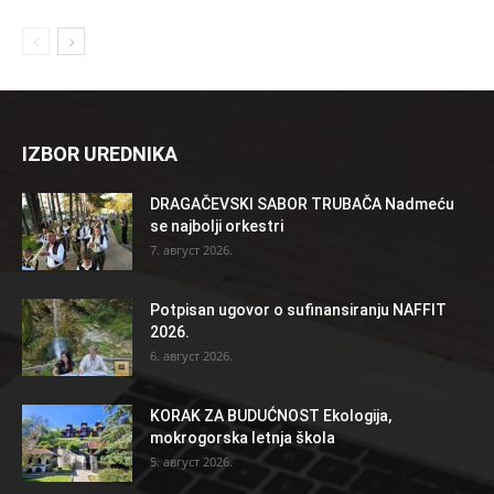
IZBOR UREDNIKA
DRAGAČEVSKI SABOR TRUBAČA Nadmeću
se najbolji orkestri
7. август 2026.
Potpisan ugovor o sufinansiranju NAFFIT
2026.
6. август 2026.
KORAK ZA BUDUĆNOST Ekologija,
mokrogorska letnja škola
5. август 2026.