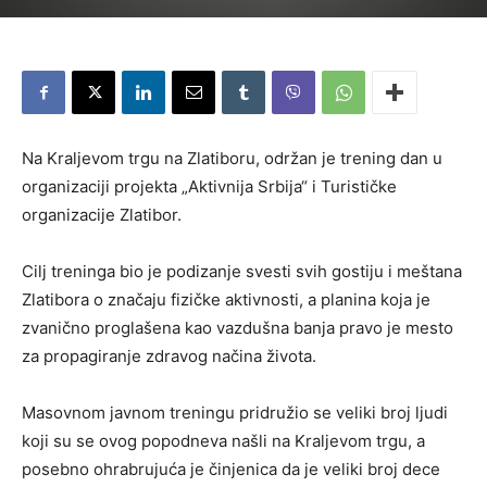
Na Kraljevom trgu na Zlatiboru, održan je trening dan u
organizaciji projekta „Aktivnija Srbija“ i Turističke
organizacije Zlatibor.
Cilj treninga bio je podizanje svesti svih gostiju i meštana
Zlatibora o značaju fizičke aktivnosti, a planina koja je
zvanično proglašena kao vazdušna banja pravo je mesto
za propagiranje zdravog načina života.
Masovnom javnom treningu pridružio se veliki broj ljudi
koji su se ovog popodneva našli na Kraljevom trgu, a
posebno ohrabrujuća je činjenica da je veliki broj dece