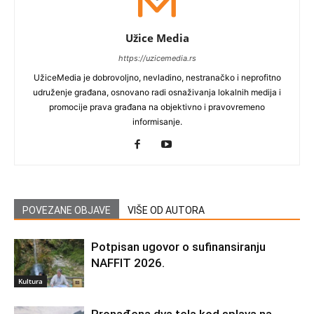
Užice Media
https://uzicemedia.rs
UžiceMedia je dobrovoljno, nevladino, nestranačko i neprofitno
udruženje građana, osnovano radi osnaživanja lokalnih medija i
promocije prava građana na objektivno i pravovremeno
informisanje.
POVEZANE OBJAVE
VIŠE OD AUTORA
Potpisan ugovor o sufinansiranju
NAFFIT 2026.
Kultura
Pronađena dva tela kod splava na