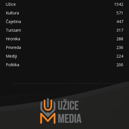
Užice
1542
Kultura
571
Čajetina
447
Turizam
317
Hronika
288
Privreda
236
Mediji
224
Politika
200