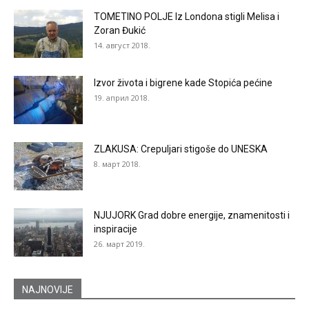
TOMETINO POLJE Iz Londona stigli Melisa i
Zoran Đukić
14. август 2018.
Izvor života i bigrene kade Stopića pećine
19. април 2018.
ZLAKUSA: Crepuljari stigoše do UNESKA
8. март 2018.
NJUJORK Grad dobre energije, znamenitosti i
inspiracije
26. март 2019.
NAJNOVIJE