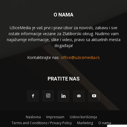
O NAMA
UžiceMedia je vaš prvi i pravi izbor za novosti, zabavu i sve
ostale informacije vezane za Zlatiborski okrug. Nudimo vam
najažurnije informacije, slike i video, pravo sa aktuelnih mesta
događaja!
Kontaktirajte nas:
office@uzicemedia.rs
PRATITE NAS
Naslovna
Impressum
Uslovi korišćenja
Terms and Conditions / Privacy Policy
Marketing
O nama