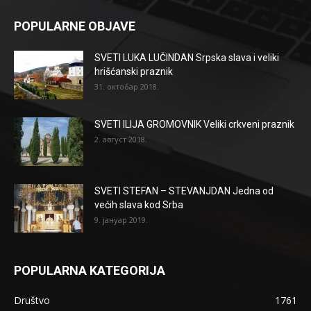
POPULARNE OBJAVE
SVETI LUKA LUČINDAN Srpska slava i veliki
hrišćanski praznik
31. октобар 2018.
SVETI ILIJA GROMOVNIK Veliki crkveni praznik
2. август 2018.
SVETI STEFAN – STEVANJDAN Jedna od
većih slava kod Srba
9. јануар 2019.
POPULARNA KATEGORIJA
Društvo
1761