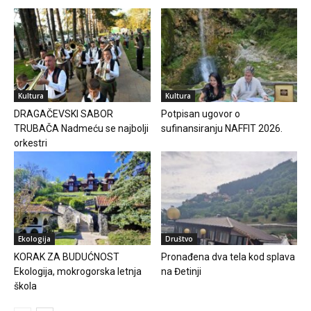
Kultura
Kultura
DRAGAČEVSKI SABOR
Potpisan ugovor o
TRUBAČA Nadmeću se najbolji
sufinansiranju NAFFIT 2026.
orkestri
Ekologija
Društvo
KORAK ZA BUDUĆNOST
Pronađena dva tela kod splava
Ekologija, mokrogorska letnja
na Đetinji
škola