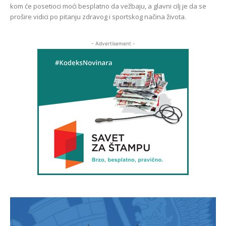
kom će posetioci moći besplatno da vežbaju, a glavni cilj je da se
prošire vidici po pitanju zdravog i sportskog načina života.
- Advertisement -