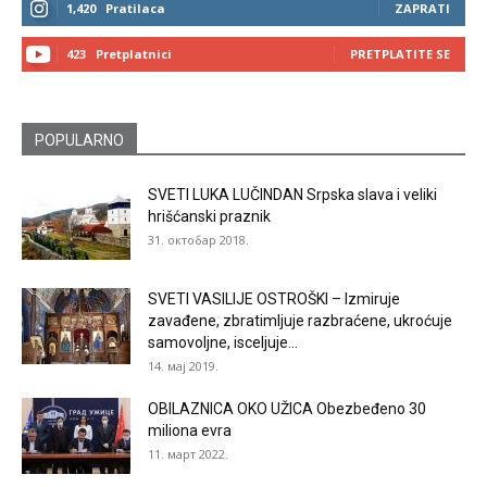
1,420
Pratilaca
ZAPRATI
423
Pretplatnici
PRETPLATITE SE
POPULARNO
SVETI LUKA LUČINDAN Srpska slava i veliki
hrišćanski praznik
31. октобар 2018.
SVETI VASILIJE OSTROŠKI – Izmiruje
zavađene, zbratimljuje razbraćene, ukroćuje
samovoljne, isceljuje...
14. мај 2019.
OBILAZNICA OKO UŽICA Obezbeđeno 30
miliona evra
11. март 2022.