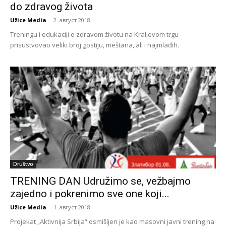
do zdravog života
Užice Media
-
2. август 2018.
Treningu i edukaciji o zdravom životu na Kraljevom trgu
prisustvovao veliki broj gostiju, meštana, ali i najmlađih.
Društvo
TRENING DAN Udružimo se, vežbajmo
zajedno i pokrenimo sve one koji...
Užice Media
-
1. август 2018.
Projekat „Aktivnija Srbija“ osmišljen je kao masovni javni trening na