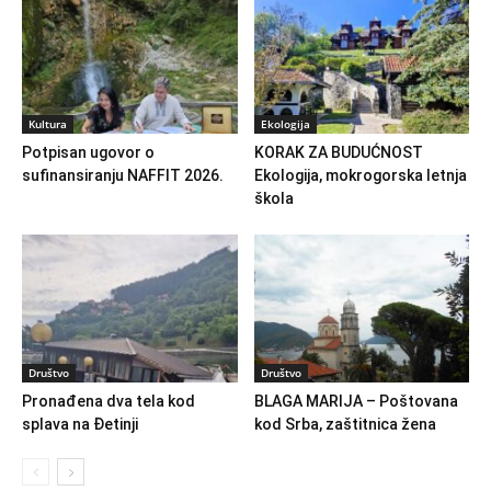
Kultura
Ekologija
Potpisan ugovor o
KORAK ZA BUDUĆNOST
sufinansiranju NAFFIT 2026.
Ekologija, mokrogorska letnja
škola
Društvo
Društvo
Pronađena dva tela kod
BLAGA MARIJA – Poštovana
splava na Đetinji
kod Srba, zaštitnica žena