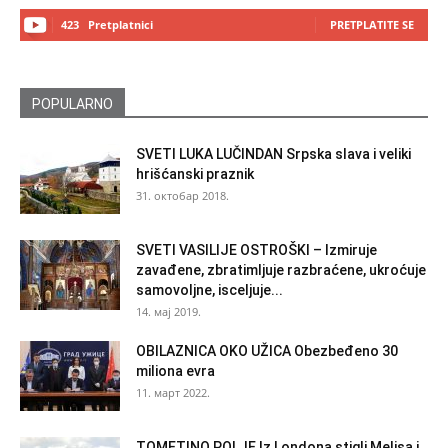
423
Pretplatnici
PRETPLATITE SE
POPULARNO
SVETI LUKA LUČINDAN Srpska slava i veliki
hrišćanski praznik
31. октобар 2018.
SVETI VASILIJE OSTROŠKI – Izmiruje
zavađene, zbratimljuje razbraćene, ukroćuje
samovoljne, isceljuje...
14. мај 2019.
OBILAZNICA OKO UŽICA Obezbeđeno 30
miliona evra
11. март 2022.
TOMETINO POLJE Iz Londona stigli Melisa i