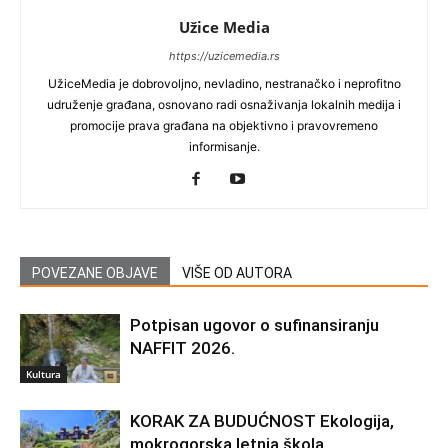
Užice Media
https://uzicemedia.rs
UžiceMedia je dobrovoljno, nevladino, nestranačko i neprofitno
udruženje građana, osnovano radi osnaživanja lokalnih medija i
promocije prava građana na objektivno i pravovremeno
informisanje.
POVEZANE OBJAVE
VIŠE OD AUTORA
Potpisan ugovor o sufinansiranju
NAFFIT 2026.
Kultura
KORAK ZA BUDUĆNOST Ekologija,
mokrogorska letnja škola