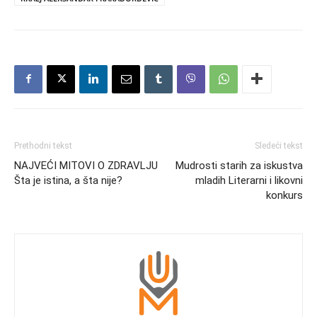
Prethodni tekst
Sledeći tekst
NAJVEĆI MITOVI O ZDRAVLJU
Mudrosti starih za iskustva
Šta je istina, a šta nije?
mladih Literarni i likovni
konkurs