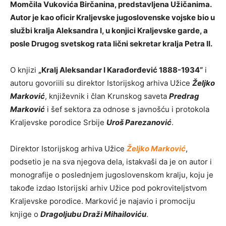
Momčila Vukovića Birčanina, predstavljena Užičanima.
Autor je kao oficir Kraljevske jugoslovenske vojske bio u
službi kralja Aleksandra I, u konjici Kraljevske garde, a
posle Drugog svetskog rata lični sekretar kralja Petra II.
O knjizi
„Kralj Aleksandar I Karađorđević 1888-1934“
i
autoru govoriili su direktor Istorijskog arhiva Užice
Željko
Marković
, književnik i član Krunskog saveta
Predrag
Marković
i šef sektora za odnose s javnošću i protokola
Kraljevske porodice Srbije
Uroš Parezanović
.
Direktor Istorijskog arhiva Užice
Željko Marković
,
podsetio je na sva njegova dela, istakvaši da je on autor i
monografije o poslednjem jugoslovenskom kralju, koju je
takođe izdao Istorijski arhiv Užice pod pokroviteljstvom
Kraljevske porodice. Marković je najavio i promociju
knjige o
Dragoljubu Draži Mihailoviću
.