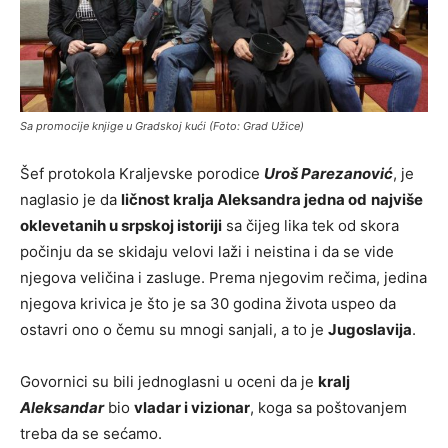
Sa promocije knjige u Gradskoj kući (Foto: Grad Užice)
Šef protokola Kraljevske porodice
Uroš Parezanović
, je
naglasio je da
ličnost kralja Aleksandra jedna od
najviše
oklevetanih u srpskoj istoriji
sa čijeg lika tek od skora
počinju da se skidaju velovi laži i neistina i da se vide
njegova veličina i zasluge. Prema njegovim rečima, jedina
njegova krivica je što je sa 30 godina života uspeo da
ostavri ono o čemu su mnogi sanjali, a to je
Jugoslavija
.
Govornici su bili jednoglasni u oceni da je
kralj
Aleksandar
bio
vladar i vizionar
, koga sa poštovanjem
treba da se sećamo.