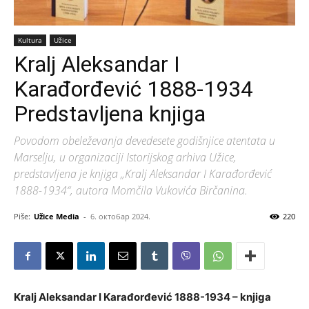
Kultura
Užice
Kralj Aleksandar I
Karađorđević 1888-1934
Predstavljena knjiga
Povodom obeleževanja devedesete godišnjice atentata u
Marselju, u organizaciji Istorijskog arhiva Užice,
predstavljena je knjiga „Kralj Aleksandar I Karađorđević
1888-1934“, autora Momčila Vukovića Birčanina.
Piše:
Užice Media
-
6. октобар 2024.
220
Kralj Aleksandar I Karađorđević 1888-1934 – knjiga