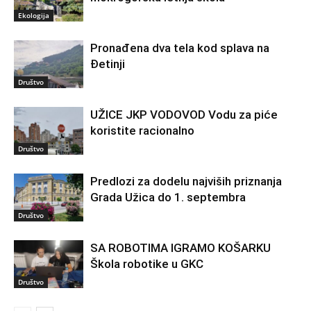
Ekologija
Pronađena dva tela kod splava na
Đetinji
Društvo
UŽICE JKP VODOVOD Vodu za piće
koristite racionalno
Društvo
Predlozi za dodelu najviših priznanja
Grada Užica do 1. septembra
Društvo
SA ROBOTIMA IGRAMO KOŠARKU
Škola robotike u GKC
Društvo