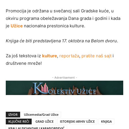
Promocija je održana u svečanoj sali Gradske kuće, u
okviru programa obeležavanja Dana grada i godini i kada
je
Užice
nacionalna prestonica kulture.
Knjiga će biti predstavljena 17. oktobra na Belom dvoru
.
Za još tekstova iz
kulture
,
reportaža
,
pratite naš sajt
i
društvene mreže!
- Advertisement -
IZVOR
Užicemedia/Grad Užice
KLJUČNE REČI
GRAD UŽICE
ISTORIJSKI ARHIV UŽICE
KNJIGA
KRALJ ALEKSANDAR I KARAĐORĐEVIĆ