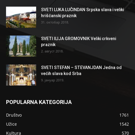
SVETI LUKA LUČINDAN Srpska slava i veliki
hrišćanski praznik
31. октобар 2018.
SVETI ILIJA GROMOVNIK Veliki crkveni
praznik
2. август 2018.
SVETI STEFAN – STEVANJDAN Jedna od
većih slava kod Srba
9. јануар 2019.
POPULARNA KATEGORIJA
Društvo
1761
Užice
1542
Kultura
570