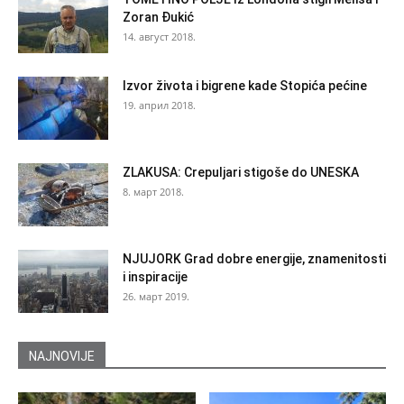
Zoran Đukić
14. август 2018.
Izvor života i bigrene kade Stopića pećine
19. април 2018.
ZLAKUSA: Crepuljari stigoše do UNESKA
8. март 2018.
NJUJORK Grad dobre energije, znamenitosti
i inspiracije
26. март 2019.
NAJNOVIJE