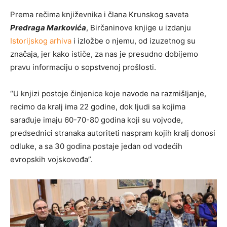
Prema rečima književnika i člana Krunskog saveta
Predraga Markovića
, Birčaninove knjige u izdanju
Istorijskog arhiva
i izložbe o njemu, od izuzetnog su
značaja, jer kako ističe, za nas je presudno dobijemo
pravu informaciju o sopstvenoj prošlosti.
“U knjizi postoje činjenice koje navode na razmišljanje,
recimo da kralj ima 22 godine, dok ljudi sa kojima
sarađuje imaju 60-70-80 godina koji su vojvode,
predsednici stranaka autoriteti naspram kojih kralj donosi
odluke, a sa 30 godina postaje jedan od vodećih
evropskih vojskovođa”.