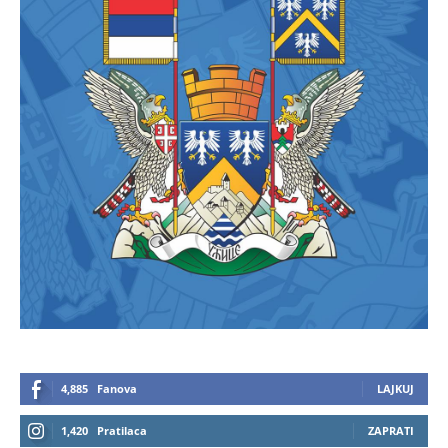
4,885
Fanova
LAJKUJ
1,420
Pratilaca
ZAPRATI