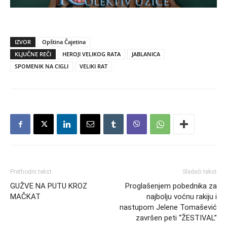
IZVOR
Opština Čajetina
KLJUČNE REČI
HEROJI VELIKOG RATA
JABLANICA
SPOMENIK NA CIGLI
VELIKI RAT
Prethodni tekst
Sledeći tekst
GUŽVE NA PUTU KROZ
Proglašenjem pobednika za
MAČKAT
najbolju voćnu rakiju i
nastupom Jelene Tomašević
završen peti “ŽESTIVAL”