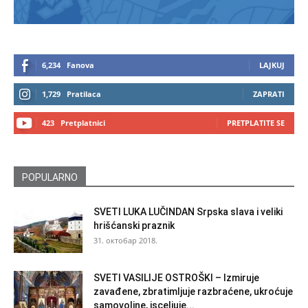
6,234
Fanova
LAJKUJ
1,729
Pratilaca
ZAPRATI
423
Pretplatnici
PRETPLATITE SE
POPULARNO
SVETI LUKA LUČINDAN Srpska slava i veliki
hrišćanski praznik
31. октобар 2018.
SVETI VASILIJE OSTROŠKI – Izmiruje
zavađene, zbratimljuje razbraćene, ukroćuje
samovoljne, isceljuje...