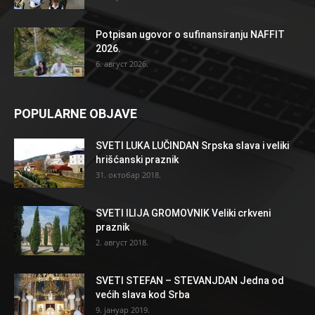
Potpisan ugovor o sufinansiranju NAFFIT
2026.
6. август 2026.
POPULARNE OBJAVE
SVETI LUKA LUČINDAN Srpska slava i veliki
hrišćanski praznik
31. октобар 2018.
SVETI ILIJA GROMOVNIK Veliki crkveni
praznik
2. август 2018.
SVETI STEFAN – STEVANJDAN Jedna od
većih slava kod Srba
9. јануар 2019.