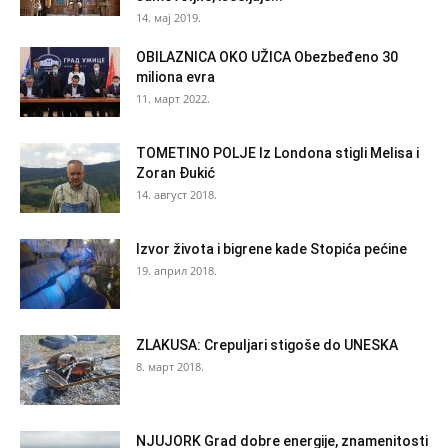
14. мај 2019.
OBILAZNICA OKO UŽICA Obezbeđeno 30
miliona evra
11. март 2022.
TOMETINO POLJE Iz Londona stigli Melisa i
Zoran Đukić
14. август 2018.
Izvor života i bigrene kade Stopića pećine
19. април 2018.
ZLAKUSA: Crepuljari stigoše do UNESKA
8. март 2018.
NJUJORK Grad dobre energije, znamenitosti