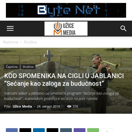
Naslovna
Društvo
Čajetina
Društvo
KOD SPOMENIKA NA CIGLI U JABLANICI
“Sećanje kao zaloga za budućnost“
Narodni sabor u Jablanici uz umetnički program “Sećanje kao zaloga za
budućnost“ , a povodom godišnjice sećanja na pale ratnike.
Piše:
Užice Media
-
24. август 2019.
576