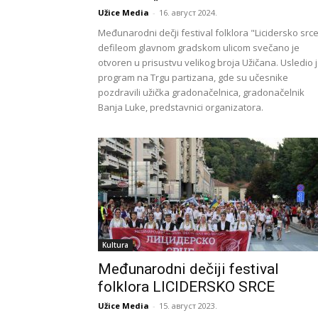
Užice Media
-
16. август 2024.
Međunarodni dečji festival folklora "Licidersko src
defileom glavnom gradskom ulicom svečano je
otvoren u prisustvu velikog broja Užičana. Usledio 
program na Trgu partizana, gde su učesnike
pozdravili užička gradonačelnica, gradonačelnik
Banja Luke, predstavnici organizatora.
Kultura
Međunarodni dečiji festival
folklora LICIDERSKO SRCE
Užice Media
-
15. август 2023.