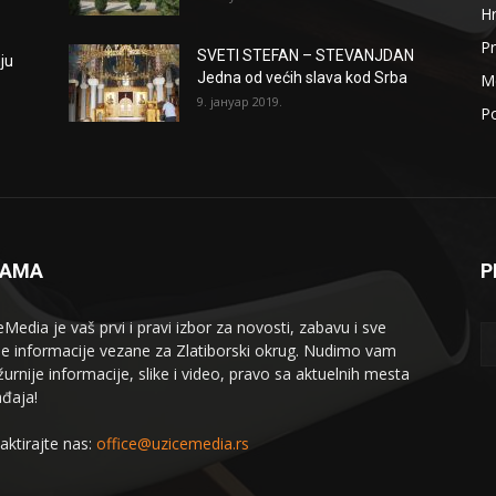
H
Pr
SVETI STEFAN – STEVANJDAN
ju
Jedna od većih slava kod Srba
Me
9. јануар 2019.
Po
NAMA
P
eMedia je vaš prvi i pravi izbor za novosti, zabavu i sve
le informacije vezane za Zlatiborski okrug. Nudimo vam
žurnije informacije, slike i video, pravo sa aktuelnih mesta
đaja!
aktirajte nas:
office@uzicemedia.rs