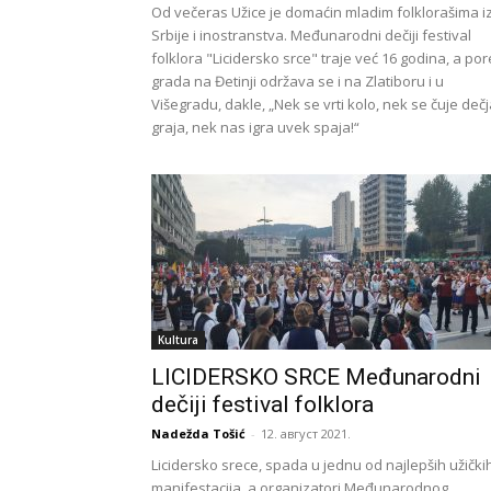
Od večeras Užice je domaćin mladim folklorašima i
Srbije i inostranstva. Međunarodni dečiji festival
folklora "Licidersko srce" traje već 16 godina, a po
grada na Đetinji održava se i na Zlatiboru i u
Višegradu, dakle, „Nek se vrti kolo, nek se čuje deč
graja, nek nas igra uvek spaja!“
Kultura
LICIDERSKO SRCE Međunarodni
dečiji festival folklora
Nadežda Tošić
-
12. август 2021.
Licidersko srece, spada u jednu od najlepših užički
manifestacija, a organizatori Međunarodnog