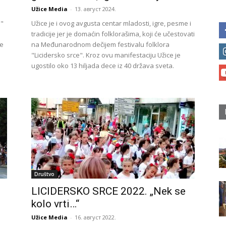
Užice Media
-
13. август 2024.
e"
Užice je i ovog avgusta centar mladosti, igre, pesme i
tradicije jer je domaćin folklorašima, koji će učestovati
je
na Međunarodnom dečijem festivalu folklora
"Licidersko srce". Kroz ovu manifestaciju Užice je
ugostilo oko 13 hiljada dece iz 40 država sveta.
Društvo
LICIDERSKO SRCE 2022. „Nek se
kolo vrti…“
Užice Media
-
16. август 2022.