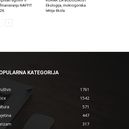
tpisan ugovor o
KORAK ZA BUDUĆNOST
finansiranju NAFFIT
Ekologija, mokrogorska
26.
letnja škola
OPULARNA KATEGORIJA
ruštvo
1761
ice
1542
ltura
571
jetina
447
urizam
317