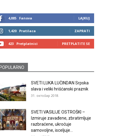
4,885
Fanova
LAJKUJ
1,420
Pratilaca
ZAPRATI
423
Pretplatnici
PRETPLATITE SE
POPULARNO
SVETI LUKA LUČINDAN Srpska
slava i veliki hrišćanski praznik
31. октобар 2018.
SVETI VASILIJE OSTROŠKI –
Izmiruje zavađene, zbratimljuje
razbraćene, ukroćuje
samovoljne, isceljuje...