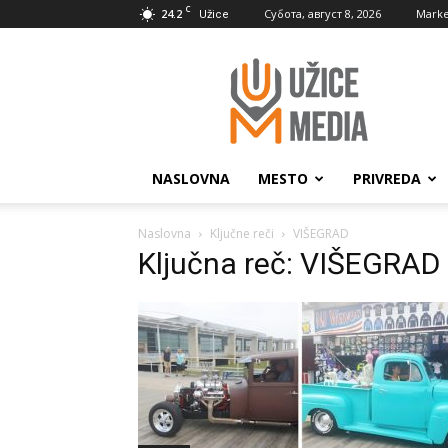
C
24.2
Субота, август 8, 2026
Marke
Užice
UžiceMedia
NASLOVNA
MESTO
PRIVREDA
Naslovna
Ključne reči
VIŠEGRAD
Ključna reč: VIŠEGRAD