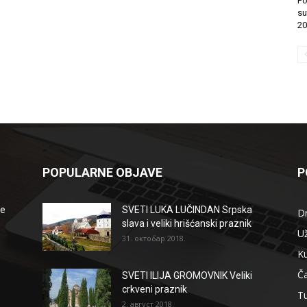
Po
su
20
POPULARNE OBJAVE
P
že
SVETI LUKA LUČINDAN Srpska
D
slava i veliki hrišćanski praznik
Už
31. октобар 2018.
Ku
Ča
SVETI ILIJA GROMOVNIK Veliki
crkveni praznik
T
2. август 2018.