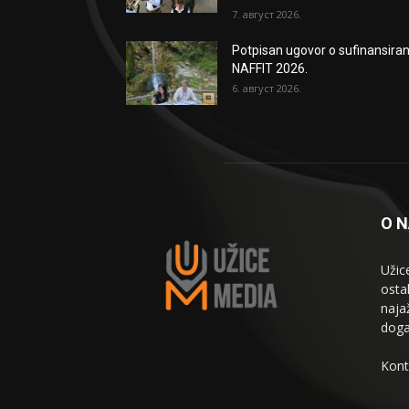
7. август 2026.
Potpisan ugovor o sufinansiran
NAFFIT 2026.
6. август 2026.
O 
Užic
osta
naja
doga
Kont