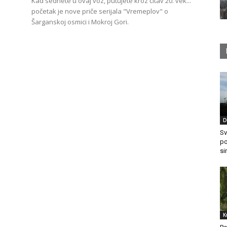
Kad sednete u ovaj voz, putujete kroz čitav 20. vek...
početak je nove priče serijala "Vremeplov" o
Šarganskoj osmici i Mokroj Gori.
D
Sv
po
si
K