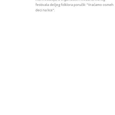
festivala dečjeg folklora poručili: "Vraćamo osmeh
deci na lice".