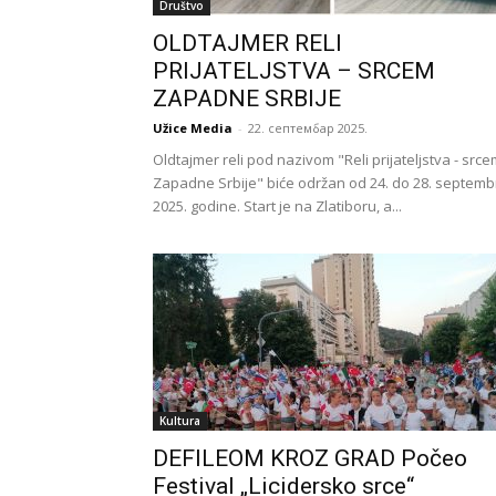
Društvo
OLDTAJMER RELI
PRIJATELJSTVA – SRCEM
ZAPADNE SRBIJE
Užice Media
-
22. септембар 2025.
Oldtajmer reli pod nazivom "Reli prijateljstva - src
Zapadne Srbije" biće održan od 24. do 28. septemb
2025. godine. Start je na Zlatiboru, a...
Kultura
DEFILEOM KROZ GRAD Počeo
Festival „Licidersko srce“