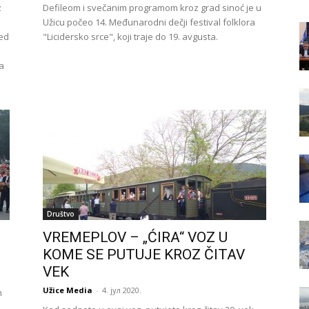
z
Defileom i svečanim programom kroz grad sinoć je u
Užicu počeo 14. Međunarodni dečji festival folklora
red
"Licidersko srce", koji traje do 19. avgusta.
ja
Društvo
VREMEPLOV – „ĆIRA“ VOZ U
KOME SE PUTUJE KROZ ČITAV
VEK
Užice Media
-
4. јул 2020.
h