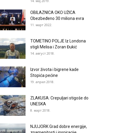
14. мај 2019.
OBILAZNICA OKO UŽICA
Obezbeđeno 30 miliona evra
11. март 2022.
TOMETINO POLJE Iz Londona
stigli Melisa i Zoran Đukić
14. август 2018.
Izvor života i bigrene kade
Stopića pećine
19. април 2018.
ZLAKUSA: Crepuljari stigoše do
UNESKA
8. март 2018.
NJUJORK Grad dobre energije,
znamenitosti i inspiracije