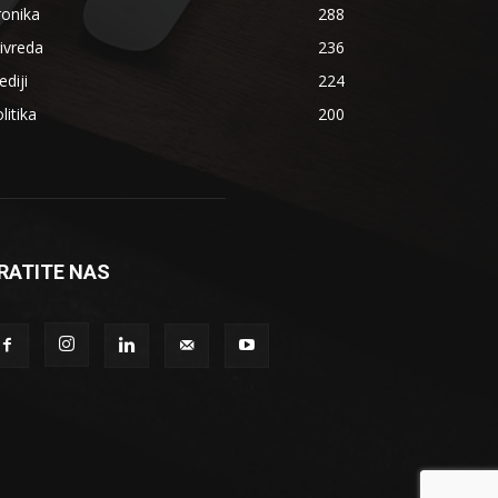
ronika
288
ivreda
236
diji
224
litika
200
RATITE NAS