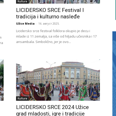
Kultura
LICIDERSKO SRCE Festival I
tradicija i kulturno nasleđe
Užice Media
-
16. август 2025.
Licidersko srce festival folklora okupio je decu i
mlade iz 11 zemalja, sa više od hiljadu učesnika i 17
em
ansambala. Simbolično, jer je ovo...
ra
Kultura
LICIDERSKO SRCE 2024 Užice
grad mladosti, igre i tradicije