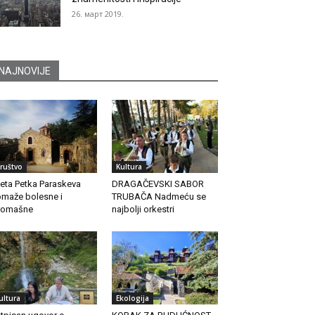
26. март 2019.
NAJNOVIJE
ruštvo
Kultura
eta Petka Paraskeva
DRAGAČEVSKI SABOR
maže bolesne i
TRUBAČA Nadmeću se
romašne
najbolji orkestri
ultura
Ekologija