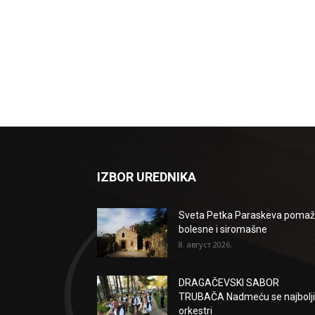
IZBOR UREDNIKA
Sveta Petka Paraskeva poma
bolesne i siromašne
8. август 2026.
DRAGAČEVSKI SABOR
TRUBAČA Nadmeću se najbolji
orkestri