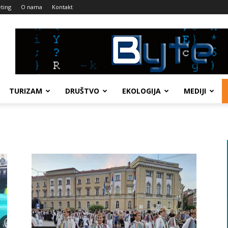
ting
O nama
Kontakt
TURIZAM
DRUŠTVO
EKOLOGIJA
MEDIJI