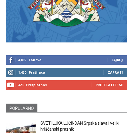
4,885
Fanova
LAJKUJ
1,420
Pratilaca
ZAPRATI
423
Pretplatnici
PRETPLATITE SE
POPULARNO
SVETI LUKA LUČINDAN Srpska slava i veliki
hrišćanski praznik