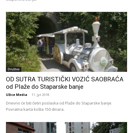
Društvo
OD SUTRA TURISTIČKI VOZIĆ SAOBRAĆA
od Plaže do Staparske banje
Užice Media
-
11. јул 2018.
Dnevno će biti četiri poslaska od Plaže do Staparske banje.
Povratna karta košta 150 dinara.