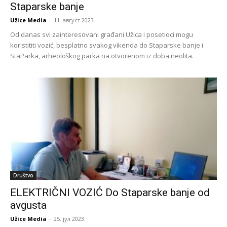
Staparske banje
Užice Media
-
11. август 2023.
Od danas svi zainteresovani građani Užica i posetioci mogu
koristititi vozić, besplatno svakog vikenda do Staparske banje i
StaParka, arheološkog parka na otvorenom iz doba neolita.
Društvo
ELEKTRIČNI VOZIĆ Do Staparske banje od
avgusta
Užice Media
-
25. јул 2023.