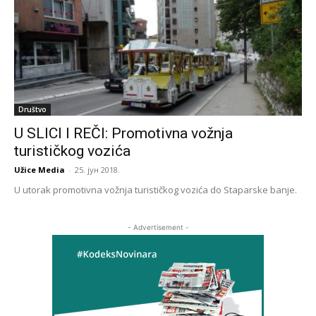
Društvo
U SLICI I REČI: Promotivna vožnja
turističkog vozića
Užice Media
-
25. јун 2018.
U utorak promotivna vožnja turističkog vozića do Staparske banje.
- Advertisement -