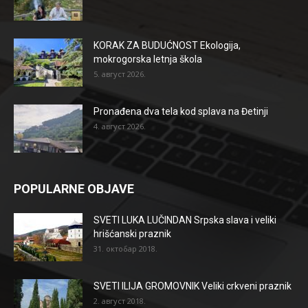
KORAK ZA BUDUĆNOST Ekologija,
mokrogorska letnja škola
5. август 2026.
Pronađena dva tela kod splava na Đetinji
4. август 2026.
POPULARNE OBJAVE
SVETI LUKA LUČINDAN Srpska slava i veliki
hrišćanski praznik
31. октобар 2018.
SVETI ILIJA GROMOVNIK Veliki crkveni praznik
2. август 2018.