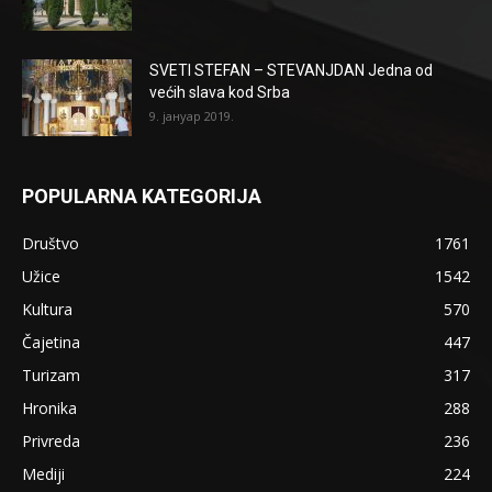
SVETI STEFAN – STEVANJDAN Jedna od
većih slava kod Srba
9. јануар 2019.
POPULARNA KATEGORIJA
Društvo
1761
Užice
1542
Kultura
570
Čajetina
447
Turizam
317
Hronika
288
Privreda
236
Mediji
224