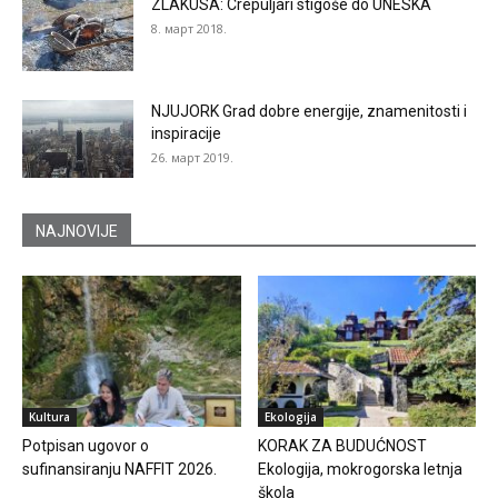
ZLAKUSA: Crepuljari stigoše do UNESKA
8. март 2018.
NJUJORK Grad dobre energije, znamenitosti i
inspiracije
26. март 2019.
NAJNOVIJE
Kultura
Ekologija
Potpisan ugovor o
KORAK ZA BUDUĆNOST
sufinansiranju NAFFIT 2026.
Ekologija, mokrogorska letnja
škola