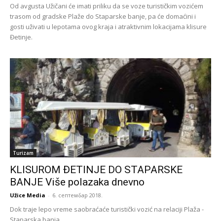
Od avgusta Užičani će imati priliku da se voze turističkim vozićem
trasom od gradske Plaže do Staparske banje, pa će domaćini i
gosti uživati u lepotama ovog kraja i atraktivnim lokacijama klisure
Đetinje.
Turizam
KLISUROM ĐETINJE DO STAPARSKE
BANJE Više polazaka dnevno
Užice Media
-
6. септембар 2018.
Dok traje lepo vreme saobraćaće turistički vozić na relaciji Plaža -
Staparska banja.