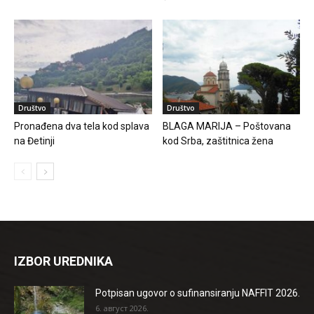
Društvo
Društvo
Pronađena dva tela kod splava
BLAGA MARIJA – Poštovana
na Đetinji
kod Srba, zaštitnica žena
IZBOR UREDNIKA
Potpisan ugovor o sufinansiranju NAFFIT 2026.
6. август 2026.