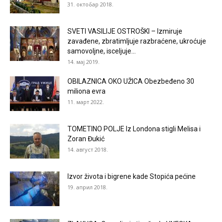
31. октобар 2018.
SVETI VASILIJE OSTROŠKI – Izmiruje
zavađene, zbratimljuje razbraćene, ukroćuje
samovoljne, isceljuje...
14. мај 2019.
OBILAZNICA OKO UŽICA Obezbeđeno 30
miliona evra
11. март 2022.
TOMETINO POLJE Iz Londona stigli Melisa i
Zoran Đukić
14. август 2018.
Izvor života i bigrene kade Stopića pećine
19. април 2018.