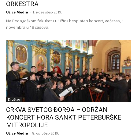
ORKESTRA
Užice Media
-
1. новембар 2019.
Na Pedagoškom fakultetu u Užicu besplatan koncert, večeras, 1.
novembra u 18 časova.
Društvo
CRKVA SVETOG ĐORĐA – ODRŽAN
KONCERT HORA SANKT PETERBURŠKE
MITROPOLIJE
Užice Media
-
8. октобар 2019.