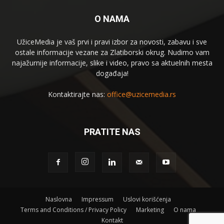
O NAMA
UžiceMedia je vaš prvi i pravi izbor za novosti, zabavu i sve
ostale informacije vezane za Zlatiborski okrug. Nudimo vam
najažurnije informacije, slike i video, pravo sa aktuelnih mesta
događaja!
Kontaktirajte nas:
office@uzicemedia.rs
PRATITE NAS
Naslovna
Impressum
Uslovi korišćenja
Terms and Conditions / Privacy Policy
Marketing
O nama
Kontakt