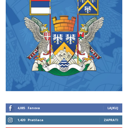
4,885
Fanova
LAJKUJ
1,420
Pratilaca
ZAPRATI