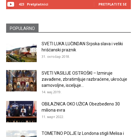
423
Pretplatnici
PRETPLATITE SE
POPULARNO
SVETI LUKA LUČINDAN Srpska slava i veliki
hrišćanski praznik
31. октобар 2018.
SVETI VASILIJE OSTROŠKI – Izmiruje
zavađene, zbratimljuje razbraćene, ukroćuje
samovoljne, isceljuje...
14. мај 2019.
OBILAZNICA OKO UŽICA Obezbeđeno 30
miliona evra
11. март 2022.
TOMETINO POLJE Iz Londona stigli Melisa i