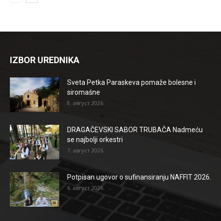
IZBOR UREDNIKA
Sveta Petka Paraskeva pomaže bolesne i
siromašne
8. август 2026.
DRAGAČEVSKI SABOR TRUBAČA Nadmeću
se najbolji orkestri
7. август 2026.
Potpisan ugovor o sufinansiranju NAFFIT 2026.
6. август 2026.