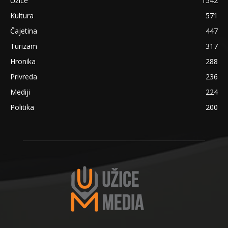
Užice
1542
Kultura
571
Čajetina
447
Turizam
317
Hronika
288
Privreda
236
Mediji
224
Politika
200