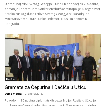
U prepunoj crkvi Svetog Georgija u Užicu, u ponedeljak 7. oktobra,
održan je koncert Hora Sankt Peterburške Mitropolije, u organizaciji
Srpsko-ruskog kluba i crkve Svetog Georgija,a usaradnji sa
Ministarstvom Кulture Ruske Federaciji i Ruskim domom u
Beogradu.
Društvo
Gramate za Čepurina i Dačića u Užicu
Užice Media
-
2. април 2018.
Povodom 180 godina diplomatskih veza Srbije i Rusije u Užicu je
održana svečana akademija u organizaciji Srpsko-ruskog kluba.