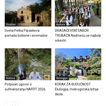
Društvo
Kultura
Sveta Petka Paraskeva
DRAGAČEVSKI SABOR
pomaže bolesne i siromašne
TRUBAČA Nadmeću se najbolji
orkestri
Kultura
Ekologija
Potpisan ugovor o
KORAK ZA BUDUĆNOST
sufinansiranju NAFFIT 2026.
Ekologija, mokrogorska letnja
škola