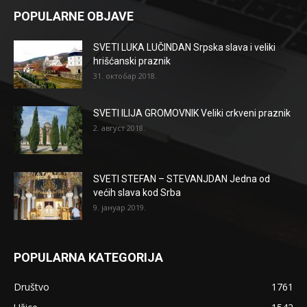
POPULARNE OBJAVE
SVETI LUKA LUČINDAN Srpska slava i veliki
hrišćanski praznik
31. октобар 2018.
SVETI ILIJA GROMOVNIK Veliki crkveni praznik
2. август 2018.
SVETI STEFAN – STEVANJDAN Jedna od
većih slava kod Srba
9. јануар 2019.
POPULARNA KATEGORIJA
Društvo
1761