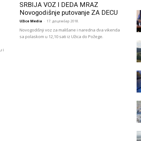
SRBIJA VOZ I DEDA MRAZ
Novogodišnje putovanje ZA DECU
Užice Media
-
17. децембар 2018.
Novogodišnji voz za mališane i naredna dva vikenda
sa polaskom u 12,10 sati iz Užica do Požege.
 i