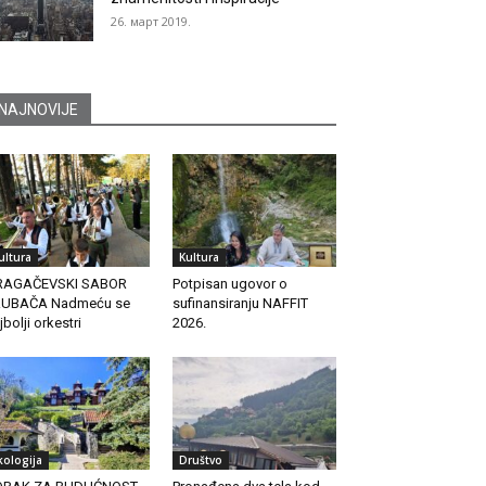
26. март 2019.
NAJNOVIJE
ultura
Kultura
RAGAČEVSKI SABOR
Potpisan ugovor o
RUBAČA Nadmeću se
sufinansiranju NAFFIT
jbolji orkestri
2026.
kologija
Društvo