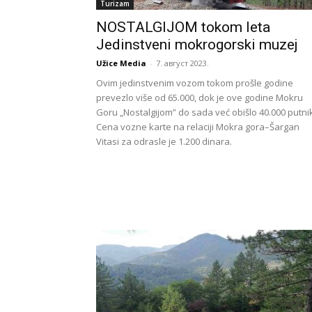
Turizam
NOSTALGIJOM tokom leta
Jedinstveni mokrogorski muzej
Užice Media
-
7. август 2023.
Ovim jedinstvenim vozom tokom prošle godine
prevezlo više od 65.000, dok je ove godine Mokru
Goru „Nostalgijom” do sada već obišlo 40.000 putni
Cena vozne karte na relaciji Mokra gora–Šargan
Vitasi za odrasle je 1.200 dinara.