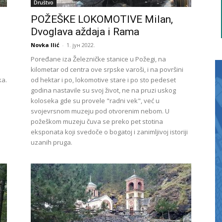
Društvo
POŽEŠKE LOKOMOTIVE Milan,
Dvoglava aždaja i Rama
Novka Ilić
-
1. јун 2022.
Poređane iza Železničke stanice u Požegi, na
kilometar od centra ove srpske varoši, i na površini
ka.
od hektar i po, lokomotive stare i po sto pedeset
godina nastavile su svoj život, ne na pruzi uskog
koloseka gde su provele "radni vek", već u
svojevrsnom muzeju pod otvorenim nebom. U
požeškom muzeju čuva se preko pet stotina
eksponata koji svedoče o bogatoj i zanimljivoj istoriji
uzanih pruga.