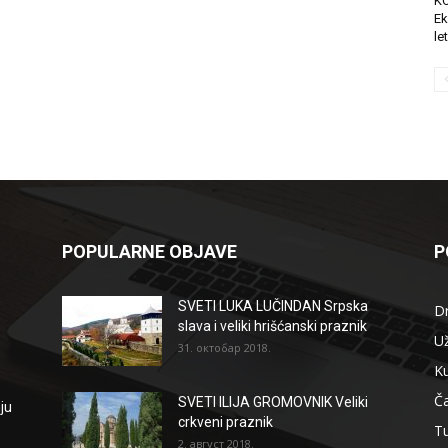
K
Ek
le
POPULARNE OBJAVE
P
SVETI LUKA LUČINDAN Srpska
D
slava i veliki hrišćanski praznik
Už
31. октобар 2018.
Ku
Ča
SVETI ILIJA GROMOVNIK Veliki
ju
crkveni praznik
T
2. август 2018.