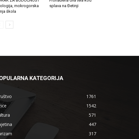
ORAK ZA BUDUĆNOST
Pronađena dva tela kod
ologija, mokrogorska
splava na Đetinji
tnja škola
OPULARNA KATEGORIJA
ruštvo
1761
ice
1542
ltura
571
jetina
447
urizam
317