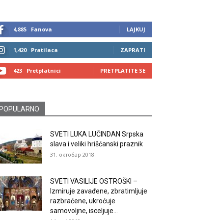
4,885
Fanova
LAJKUJ
1,420
Pratilaca
ZAPRATI
423
Pretplatnici
PRETPLATITE SE
POPULARNO
SVETI LUKA LUČINDAN Srpska
slava i veliki hrišćanski praznik
31. октобар 2018.
SVETI VASILIJE OSTROŠKI –
Izmiruje zavađene, zbratimljuje
razbraćene, ukroćuje
samovoljne, isceljuje...