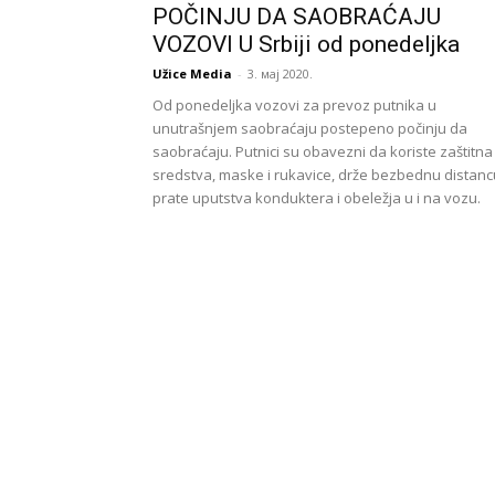
POČINJU DA SAOBRAĆAJU
VOZOVI U Srbiji od ponedeljka
Užice Media
-
3. мај 2020.
Od ponedeljka vozovi za prevoz putnika u
unutrašnjem saobraćaju postepeno počinju da
saobraćaju. Putnici su obavezni da koriste zaštitna
sredstva, maske i rukavice, drže bezbednu distancu
prate uputstva konduktera i obeležja u i na vozu.