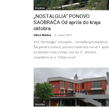
Društvo
„NOSTALGIJA“ PONOVO
SAOBRAĆA Od aprila do kraja
oktobra
Užice Media
-
4. април 2021.
Voz "Nostalgija" muzejsko – turističkog kompleksa
Šarganska osmica, ponovo saobraća na od 1. april
po letnjem redu vožnje, sve do 31. oktobra,
saopšteno je iz "Srbija voza".
Hronika