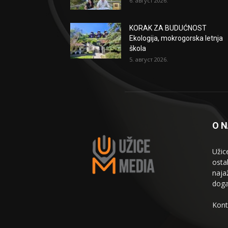
6. август 2026.
KORAK ZA BUDUĆNOST
Ekologija, mokrogorska letnja
škola
5. август 2026.
O 
Užic
osta
naja
doga
Kont