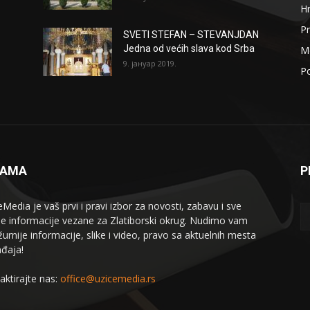
H
Pr
SVETI STEFAN – STEVANJDAN
Jedna od većih slava kod Srba
Me
9. јануар 2019.
Po
NAMA
P
eMedia je vaš prvi i pravi izbor za novosti, zabavu i sve
le informacije vezane za Zlatiborski okrug. Nudimo vam
žurnije informacije, slike i video, pravo sa aktuelnih mesta
đaja!
aktirajte nas:
office@uzicemedia.rs