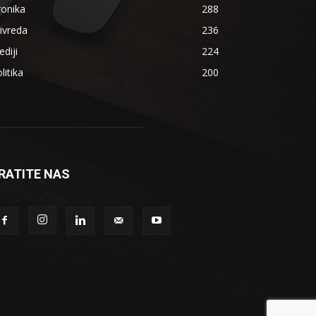
ronika
288
ivreda
236
diji
224
litika
200
RATITE NAS