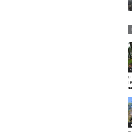
K
D
T
na
E