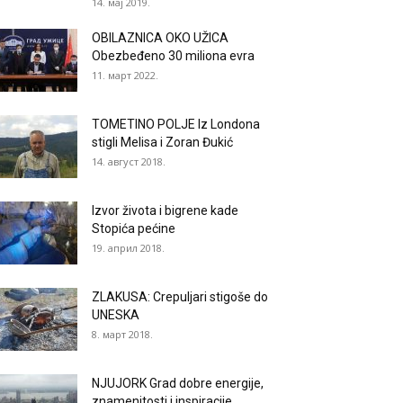
14. мај 2019.
OBILAZNICA OKO UŽICA
Obezbeđeno 30 miliona evra
11. март 2022.
TOMETINO POLJE Iz Londona
stigli Melisa i Zoran Đukić
14. август 2018.
Izvor života i bigrene kade
Stopića pećine
19. април 2018.
ZLAKUSA: Crepuljari stigoše do
UNESKA
8. март 2018.
NJUJORK Grad dobre energije,
znamenitosti i inspiracije