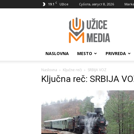
C
19.1
Субота, август 8, 2026
Marke
Užice
UžiceMedia
NASLOVNA
MESTO
PRIVREDA
Naslovna
Ključne reči
SRBIJA VOZ
Ključna reč: SRBIJA V