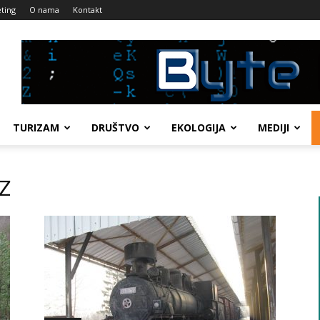
ting
O nama
Kontakt
TURIZAM
DRUŠTVO
EKOLOGIJA
MEDIJI
OZ