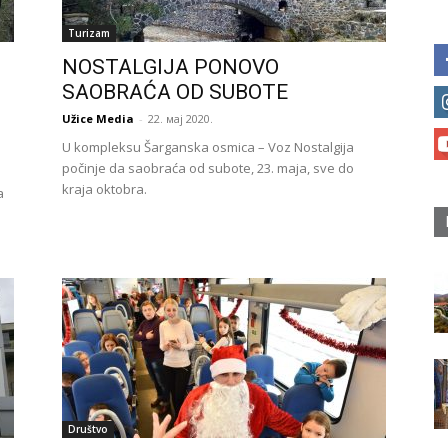
Turizam
NOSTALGIJA PONOVO
SAOBRAĆA OD SUBOTE
Užice Media
-
22. мај 2020.
U kompleksu Šarganska osmica – Voz Nostalgija
počinje da saobraća od subote, 23. maja, sve do
kraja oktobra.
a
Društvo