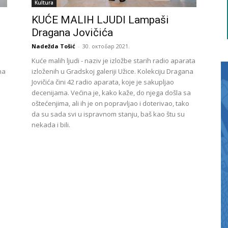
Kultura
KUĆE MALIH LJUDI Lampaši
Dragana Jovičića
Nadežda Tošić
-
30. октобар 2021.
Kuće malih ljudi - naziv je izložbe starih radio aparata
na
izloženih u Gradskoj galeriji Užice. Kolekciju Dragana
Jovičića čini 42 radio aparata, koje je sakupljao
decenijama. Većina je, kako kaže, do njega došla sa
oštećenjima, ali ih je on popravljao i doterivao, tako
da su sada svi u ispravnom stanju, baš kao štu su
nekada i bili.