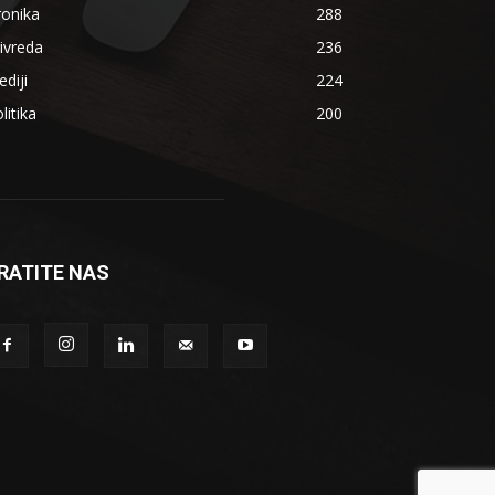
ronika
288
ivreda
236
diji
224
litika
200
RATITE NAS