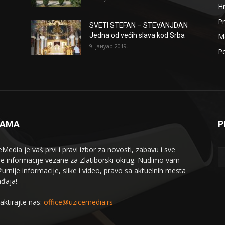
H
Pr
SVETI STEFAN – STEVANJDAN
Jedna od većih slava kod Srba
Me
9. јануар 2019.
Po
NAMA
P
eMedia je vaš prvi i pravi izbor za novosti, zabavu i sve
le informacije vezane za Zlatiborski okrug. Nudimo vam
žurnije informacije, slike i video, pravo sa aktuelnih mesta
đaja!
aktirajte nas:
office@uzicemedia.rs