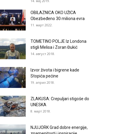
14. мај 2019.
OBILAZNICA OKO UŽICA
Obezbeđeno 30 miliona evra
11. март 2022.
TOMETINO POLJE Iz Londona
stigli Melisa i Zoran Đukić
14. август 2018.
Izvor života i bigrene kade
Stopića pećine
19. април 2018.
ZLAKUSA: Crepuljari stigoše do
UNESKA
8. март 2018.
NJUJORK Grad dobre energije,
znamenitosti i inspiracije