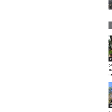
K
D
T
na
E