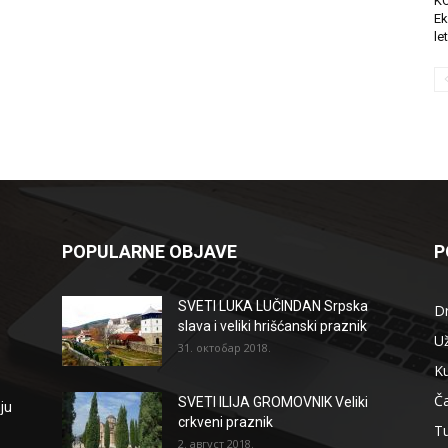
K
Ek
le
POPULARNE OBJAVE
P
SVETI LUKA LUČINDAN Srpska
D
slava i veliki hrišćanski praznik
Už
31. октобар 2018.
Ku
Ča
SVETI ILIJA GROMOVNIK Veliki
ju
crkveni praznik
T
2. август 2018.