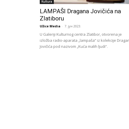
Kultura
LAMPAŠI Dragana Jovičića na
Zlatiboru
Užice Media
-
7. јун 2023.
U Galeriji Kulturnog centra Zlatibor, otvorena je
izložba radio-aparata „lampaša“ iz kolekcije Draga
Jovičića pod nazivom „Kuća malih ljudi“.