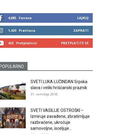
4,885
Fanova
LAJKUJ
1,420
Pratilaca
ZAPRATI
423
Pretplatnici
PRETPLATITE SE
POPULARNO
SVETI LUKA LUČINDAN Srpska
slava i veliki hrišćanski praznik
31. октобар 2018.
SVETI VASILIJE OSTROŠKI –
Izmiruje zavađene, zbratimljuje
razbraćene, ukroćuje
samovoljne, isceljuje...