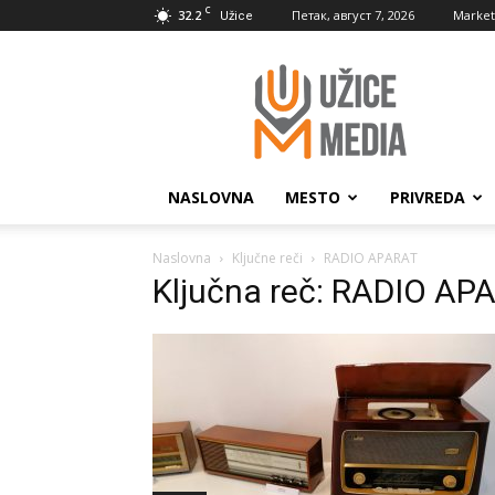
C
32.2
Петак, август 7, 2026
Market
Užice
UžiceMedia
NASLOVNA
MESTO
PRIVREDA
Naslovna
Ključne reči
RADIO APARAT
Ključna reč: RADIO AP