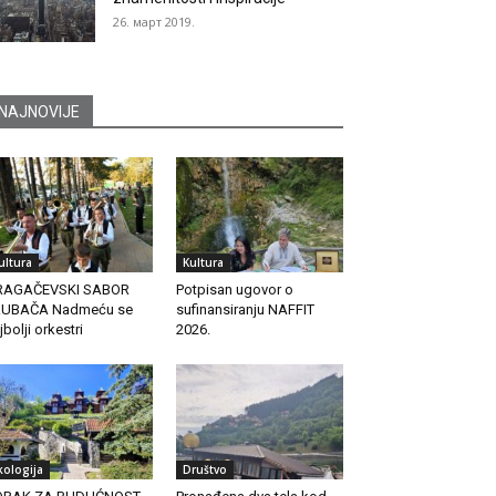
26. март 2019.
NAJNOVIJE
ultura
Kultura
RAGAČEVSKI SABOR
Potpisan ugovor o
RUBAČA Nadmeću se
sufinansiranju NAFFIT
jbolji orkestri
2026.
kologija
Društvo