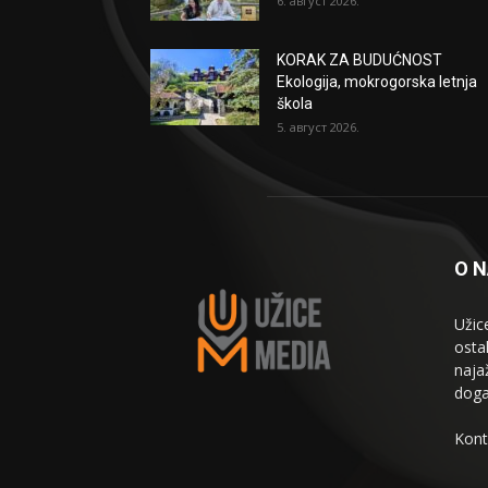
6. август 2026.
KORAK ZA BUDUĆNOST
Ekologija, mokrogorska letnja
škola
5. август 2026.
O 
Užic
osta
naja
doga
Kont