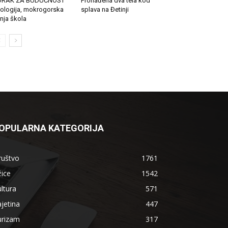
ORAK ZA BUDUĆNOST
Pronađena dva tela kod
ologija, mokrogorska
splava na Đetinji
tnja škola
OPULARNA KATEGORIJA
ruštvo
1761
ice
1542
ltura
571
jetina
447
urizam
317