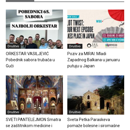
Društvo
Društvo
ORKESTAR VASILJEVIĆ
Poziv za MIRAI: Mladi
Pobednik sabora trubača u
Zapadnog Balkana u januaru
Guči
putuju u Japan
Društvo
Društvo
SVETI PANTELEJMON Smatra
Sveta Petka Paraskeva
se zaštitnikom medicine i
pomaže bolesne i siromašne