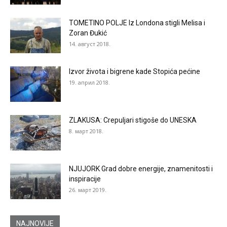
TOMETINO POLJE Iz Londona stigli Melisa i
Zoran Đukić
14. август 2018.
Izvor života i bigrene kade Stopića pećine
19. април 2018.
ZLAKUSA: Crepuljari stigoše do UNESKA
8. март 2018.
NJUJORK Grad dobre energije, znamenitosti i
inspiracije
26. март 2019.
NAJNOVIJE