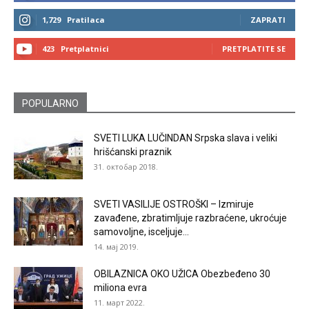
1,729
Pratilaca
ZAPRATI
423
Pretplatnici
PRETPLATITE SE
POPULARNO
SVETI LUKA LUČINDAN Srpska slava i veliki
hrišćanski praznik
31. октобар 2018.
SVETI VASILIJE OSTROŠKI – Izmiruje
zavađene, zbratimljuje razbraćene, ukroćuje
samovoljne, isceljuje...
14. мај 2019.
OBILAZNICA OKO UŽICA Obezbeđeno 30
miliona evra
11. март 2022.