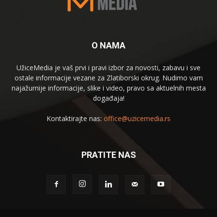
O NAMA
UžiceMedia je vaš prvi i pravi izbor za novosti, zabavu i sve
ostale informacije vezane za Zlatiborski okrug. Nudimo vam
najažurnije informacije, slike i video, pravo sa aktuelnih mesta
događaja!
Kontaktirajte nas:
office@uzicemedia.rs
PRATITE NAS