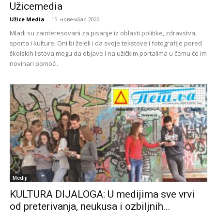
Užicemedia
Užice Media
-
15. новембар 2022.
Mladi su zainteresovani za pisanje iz oblasti politike, zdravstva,
sporta i kulture. Oni bi želeli i da svoje tekstove i fotografije pored
školskih listova mogu da objave i na užičkim portalima u čemu će im
novinari pomoći.
Mediji
KULTURA DIJALOGA: U medijima sve vrvi
od preterivanja, neukusa i ozbiljnih...