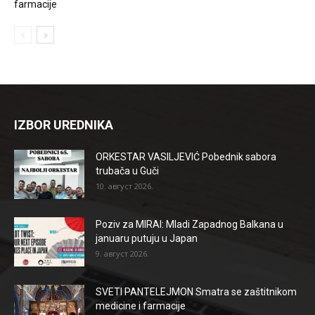
farmacije
IZBOR UREDNIKA
ORKESTAR VASILJEVIĆ Pobednik sabora
trubača u Guči
10. август 2026.
Poziv za MIRAI: Mladi Zapadnog Balkana u
januaru putuju u Japan
9. август 2026.
SVETI PANTELEJMON Smatra se zaštitnikom
medicine i farmacije