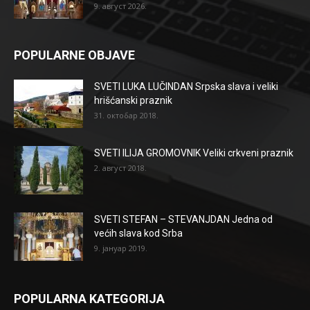
9. август 2026.
POPULARNE OBJAVE
SVETI LUKA LUČINDAN Srpska slava i veliki
hrišćanski praznik
31. октобар 2018.
SVETI ILIJA GROMOVNIK Veliki crkveni praznik
2. август 2018.
SVETI STEFAN – STEVANJDAN Jedna od
većih slava kod Srba
9. јануар 2019.
POPULARNA KATEGORIJA