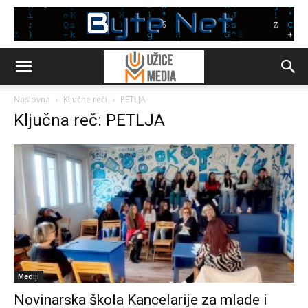
Naslovna
Ključne reči
PETLJA
Ključna reč: PETLJA
Mediji
Novinarska škola Kancelarije za mlade i