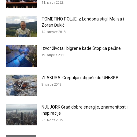
11. март 2022.
TOMETINO POLJE Iz Londona stigli Melisa i
Zoran Đukić
14. август 2018.
Izvor života i bigrene kade Stopića pećine
19. април 2018.
ZLAKUSA: Crepuljari stigoše do UNESKA
8. март 2018.
NJUJORK Grad dobre energije, znamenitosti i
inspiracije
26. март 2019.