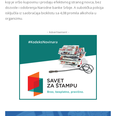
koji je vršio kupovinu i prodaju efektivnog stranog novca, bez
dozvole i odobrenja Narodne banke Srbije. A subotička policija
isključila iz saobraćaja biciklistu sa 4,08 promila alkohola u
organizmu.
- Advertisement -