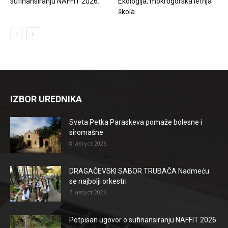
sufinansiranju NAFFIT 2026.
Ekologija, mokrogorska letnja
škola
IZBOR UREDNIKA
Sveta Petka Paraskeva pomaže bolesne i
siromašne
8. август 2026.
DRAGAČEVSKI SABOR TRUBAČA Nadmeću
se najbolji orkestri
7. август 2026.
Potpisan ugovor o sufinansiranju NAFFIT 2026.