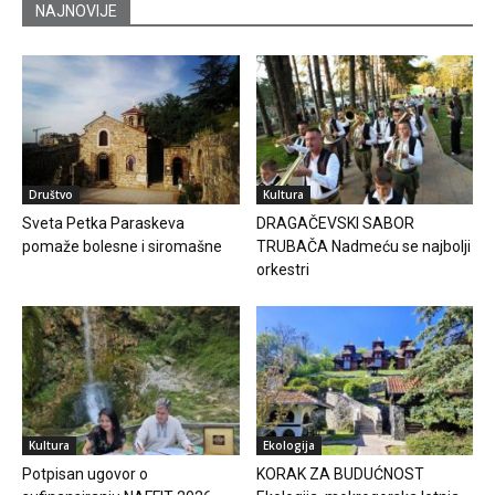
NAJNOVIJE
Društvo
Kultura
Sveta Petka Paraskeva
DRAGAČEVSKI SABOR
pomaže bolesne i siromašne
TRUBAČA Nadmeću se najbolji
orkestri
Kultura
Ekologija
Potpisan ugovor o
KORAK ZA BUDUĆNOST