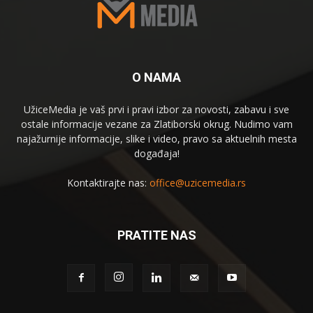
O NAMA
UžiceMedia je vaš prvi i pravi izbor za novosti, zabavu i sve
ostale informacije vezane za Zlatiborski okrug. Nudimo vam
najažurnije informacije, slike i video, pravo sa aktuelnih mesta
događaja!
Kontaktirajte nas:
office@uzicemedia.rs
PRATITE NAS