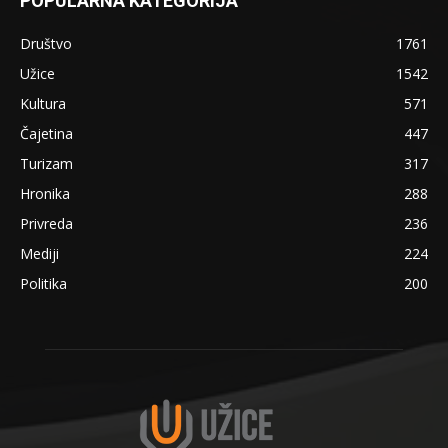
POPULARNA KATEGORIJA
Društvo
1761
Užice
1542
Kultura
571
Čajetina
447
Turizam
317
Hronika
288
Privreda
236
Mediji
224
Politika
200