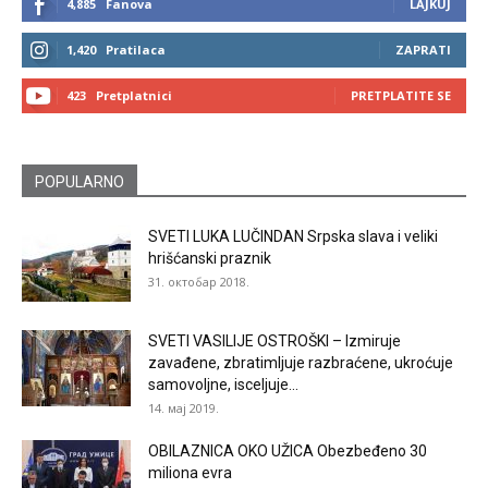
4,885
Fanova
LAJKUJ
1,420
Pratilaca
ZAPRATI
423
Pretplatnici
PRETPLATITE SE
POPULARNO
SVETI LUKA LUČINDAN Srpska slava i veliki
hrišćanski praznik
31. октобар 2018.
SVETI VASILIJE OSTROŠKI – Izmiruje
zavađene, zbratimljuje razbraćene, ukroćuje
samovoljne, isceljuje...
14. мај 2019.
OBILAZNICA OKO UŽICA Obezbeđeno 30
miliona evra