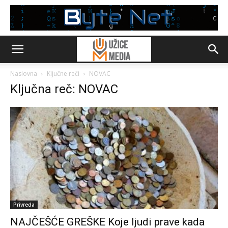
Naslovna
Ključne reči
NOVAC
Ključna reč: NOVAC
Privreda
NAJČEŠĆE GREŠKE Koje ljudi prave kada