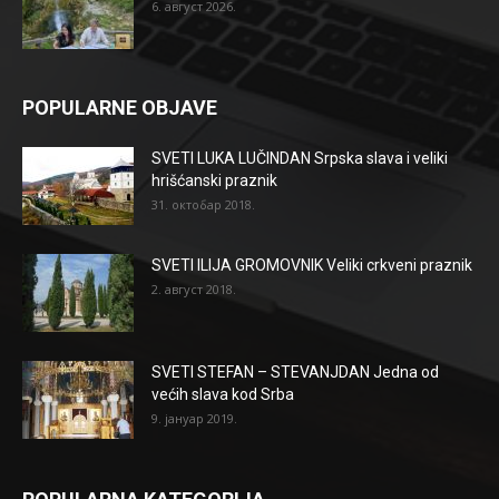
6. август 2026.
POPULARNE OBJAVE
SVETI LUKA LUČINDAN Srpska slava i veliki
hrišćanski praznik
31. октобар 2018.
SVETI ILIJA GROMOVNIK Veliki crkveni praznik
2. август 2018.
SVETI STEFAN – STEVANJDAN Jedna od
većih slava kod Srba
9. јануар 2019.