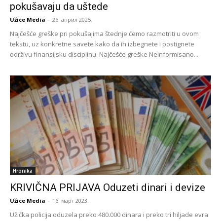
pokušavaju da uštede
Užice Media
-
26. април 2025.
Najčešće greške pri pokušajima štednje ćemo razmotriti u ovom
tekstu, uz konkretne savete kako da ih izbegnete i postignete
održivu finansijsku disciplinu. Najčešće greške Neinformisano...
Hronika
KRIVIČNA PRIJAVA Oduzeti dinari i devize
Užice Media
-
16. март 2023.
Užička policija oduzela preko 480.000 dinara i preko tri hiljade evra