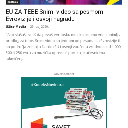
Kultura
EU ZA TEBE Snimi video sa pesmom
Evrovizije i osvoji nagradu
Užice Media
-
29. мај 2020.
"Ako slušaš i voliš da pevaš evropsku muziku, imamo vrlo zanimljiv
predlog za tebe. Snimi video sa jednom od pesama sa Evrovizije ili
sa područja zemalja članica EU i osvoji vaučer u vrednosti od 1.000,
500 ili 250 evra za muzičku opremu" poruka je učesnicima
takmičenja.
- Advertisement -