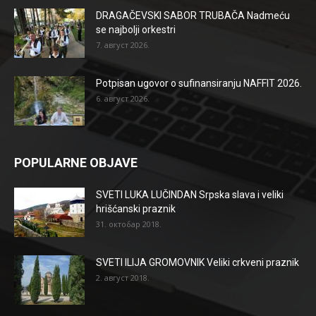
DRAGAČEVSKI SABOR TRUBAČA Nadmeću
se najbolji orkestri
7. август 2026.
Potpisan ugovor o sufinansiranju NAFFIT 2026.
6. август 2026.
POPULARNE OBJAVE
SVETI LUKA LUČINDAN Srpska slava i veliki
hrišćanski praznik
31. октобар 2018.
SVETI ILIJA GROMOVNIK Veliki crkveni praznik
2. август 2018.