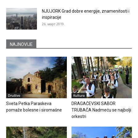
NJUJORK Grad dobre energije, znamenitosti i
inspiracije
26. март 2019.
NAJNOVIJE
Društvo
Kultura
Sveta Petka Paraskeva
DRAGAČEVSKI SABOR
pomaže bolesne i siromašne
TRUBAČA Nadmeću se najbolji
orkestri