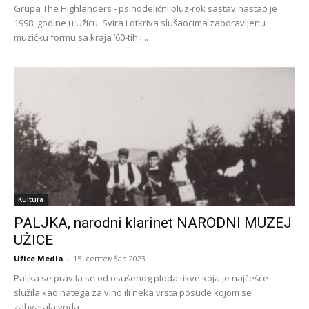
Grupa The Highlanders - psihodelični bluz-rok sastav nastao je
1998. godine u Užicu. Svira i otkriva slušaocima zaboravljenu
muzičku formu sa kraja ’60-tih i...
Kultura
PALJKA, narodni klarinet NARODNI MUZEJ
UŽICE
Užice Media
-
15. септембар 2023.
Paljka se pravila se od osušenog ploda tikve koja je najčešće
služila kao natega za vino ili neka vrsta posude kojom se
zahvatala voda....