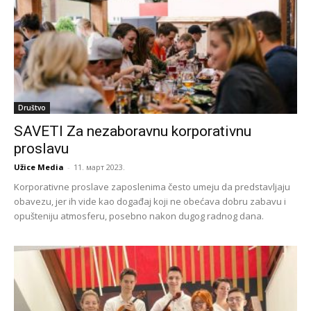
Društvo
SAVETI Za nezaboravnu korporativnu
proslavu
Užice Media
-
11. март 2023.
Korporativne proslave zaposlenima često umeju da predstavljaju
obavezu, jer ih vide kao događaj koji ne obećava dobru zabavu i
opušteniju atmosferu, posebno nakon dugog radnog dana.