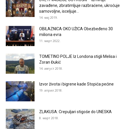
zavađene, zbratimljuje razbraćene, ukroćuje
samovoljne, isceljuje...
14. мај 2019.
OBILAZNICA OKO UŽICA Obezbeđeno 30
miliona evra
11. март 2022.
TOMETINO POLJE Iz Londona stigli Melisa i
Zoran Đukić
14. август 2018.
Izvor života i bigrene kade Stopića pećine
19. април 2018.
ZLAKUSA: Crepuljari stigoše do UNESKA
8. март 2018.