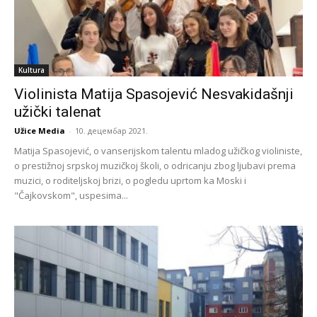
Kultura
Violinista Matija Spasojević Nesvakidašnji
užički talenat
Užice Media
-
10. децембар 2021.
Matija Spasojević, o vanserijskom talentu mladog užičkog violiniste,
o prestižnoj srpskoj muzičkoj školi, o odricanju zbog ljubavi prema
muzici, o roditeljskoj brizi, o pogledu uprtom ka Moski i
"Čajkovskom", uspesima...