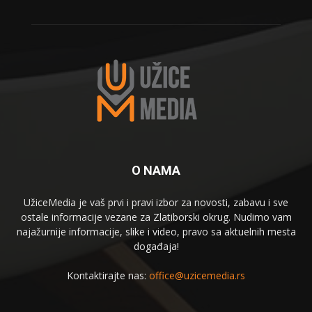
O NAMA
UžiceMedia je vaš prvi i pravi izbor za novosti, zabavu i sve
ostale informacije vezane za Zlatiborski okrug. Nudimo vam
najažurnije informacije, slike i video, pravo sa aktuelnih mesta
događaja!
Kontaktirajte nas:
office@uzicemedia.rs