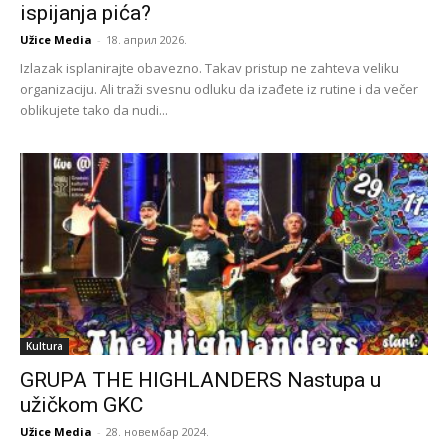
ispijanja pića?
Užice Media
-
18. април 2026.
Izlazak isplanirajte obavezno. Takav pristup ne zahteva veliku
organizaciju. Ali traži svesnu odluku da izađete iz rutine i da večer
oblikujete tako da nudi...
Kultura
GRUPA THE HIGHLANDERS Nastupa u
užičkom GKC
Užice Media
-
28. новембар 2024.