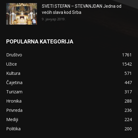
SVETI STEFAN – STEVANJDAN Jedna od
većih slava kod Srba
9. јануар 2019.
POPULARNA KATEGORIJA
Društvo
1761
Užice
1542
Kultura
571
Čajetina
447
Turizam
317
Hronika
288
Privreda
236
Mediji
224
Politika
200