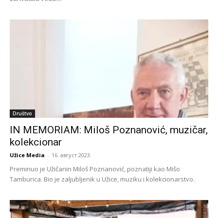
Društvo
IN MEMORIAM: Miloš Poznanović, muzičar,
kolekcionar
Užice Media
-
16. август 2023.
Preminuo je Užičanin Miloš Poznanović, poznatiji kao Mišo
Tamburica. Bio je zaljubljenik u Užice, muziku i kolekcionarstvo.