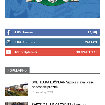
4,885
Fanova
LAJKUJ
1,420
Pratilaca
ZAPRATI
423
Pretplatnici
PRETPLATITE SE
POPULARNO
SVETI LUKA LUČINDAN Srpska slava i veliki
hrišćanski praznik
31. октобар 2018.
SVETI VASILIJE OSTROŠKI – Izmiruje