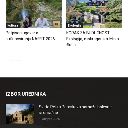
Kultura
Ekologija
Potpisan ugovor o
KORAK ZA BUDUĆNOST
sufinansiranju NAFFIT 2026.
Ekologija, mokrogorska letnja
škola
IZBOR UREDNIKA
Sveta Petka Paraskeva pomaže bolesne i
siromašne
8. август 2026.