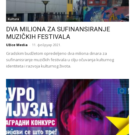
Kultura
DVA MILIONA ZA SUFINANSIRANJE
MUZIČKIH FESTIVALA
Užice Media
-
11. фебруар 2021.
Gradskim budžetom opredeljeno dva miliona dinara za
sufinanisranje muzičkih festivala u cilju očuvanja kulturnog
identiteta i razvoja kulturnog života.