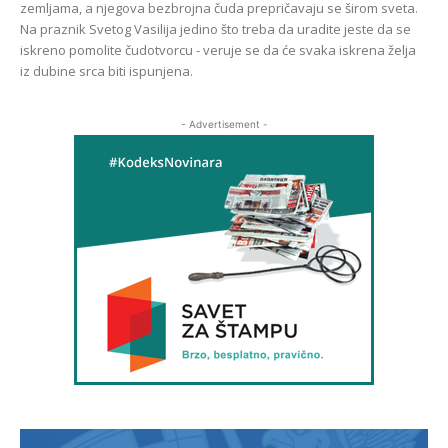
zemljama, a njegova bezbrojna čuda prepričavaju se širom sveta.
Na praznik Svetog Vasilija jedino što treba da uradite jeste da se
iskreno pomolite čudotvorcu - veruje se da će svaka iskrena želja
iz dubine srca biti ispunjena.
- Advertisement -