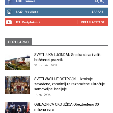
4,885
Fanova
LAJKUJ
1,420
Pratilaca
ZAPRATI
423
Pretplatnici
PRETPLATITE SE
POPULARNO
SVETI LUKA LUČINDAN Srpska slava i veliki
hrišćanski praznik
31. октобар 2018.
SVETI VASILIJE OSTROŠKI – Izmiruje
zavađene, zbratimljuje razbraćene, ukroćuje
samovoljne, isceljuje...
14. мај 2019.
OBILAZNICA OKO UŽICA Obezbeđeno 30
miliona evra