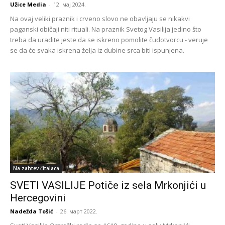
Užice Media
-
12. мај 2024.
Na ovaj veliki praznik i crveno slovo ne obavljaju se nikakvi
paganski običaji niti rituali. Na praznik Svetog Vasilija jedino što
treba da uradite jeste da se iskreno pomolite čudotvorcu - veruje
se da će svaka iskrena želja iz dubine srca biti ispunjena.
Na zahtev čitalaca
SVETI VASILIJE Potiče iz sela Mrkonjići u
Hercegovini
Nadežda Tošić
-
26. март 2022.