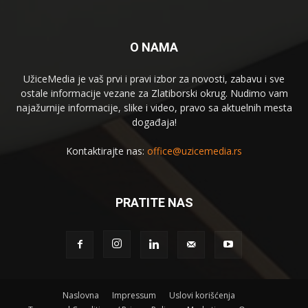
O NAMA
UžiceMedia je vaš prvi i pravi izbor za novosti, zabavu i sve
ostale informacije vezane za Zlatiborski okrug. Nudimo vam
najažurnije informacije, slike i video, pravo sa aktuelnih mesta
događaja!
Kontaktirajte nas:
office@uzicemedia.rs
PRATITE NAS
Naslovna
Impressum
Uslovi korišćenja