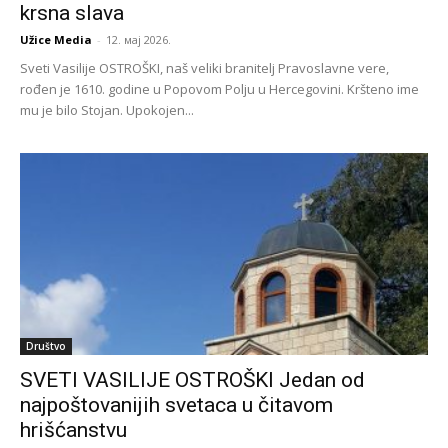
krsna slava
Užice Media
-
12. мај 2026.
Sveti Vasilije OSTROŠKI, naš veliki branitelj Pravoslavne vere,
rođen je 1610. godine u Popovom Polju u Hercegovini. Kršteno ime
mu je bilo Stojan. Upokojen...
Društvo
SVETI VASILIJE OSTROŠKI Jedan od
najpoštovanijih svetaca u čitavom
hrišćanstvu