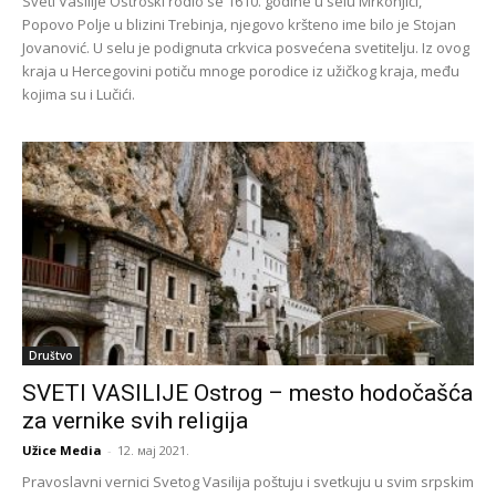
Sveti Vasilije Ostroški rodio se 1610. godine u selu Mrkonjići,
Popovo Polje u blizini Trebinja, njegovo kršteno ime bilo je Stojan
Jovanović. U selu je podignuta crkvica posvećena svetitelju. Iz ovog
kraja u Hercegovini potiču mnoge porodice iz užičkog kraja, među
kojima su i Lučići.
Društvo
SVETI VASILIJE Ostrog – mesto hodočašća
za vernike svih religija
Užice Media
-
12. мај 2021.
Pravoslavni vernici Svetog Vasilija poštuju i svetkuju u svim srpskim