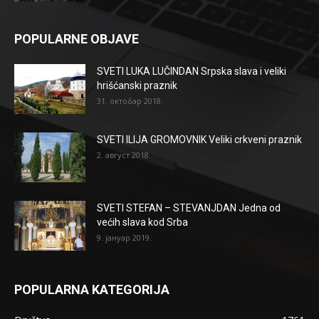
POPULARNE OBJAVE
SVETI LUKA LUČINDAN Srpska slava i veliki
hrišćanski praznik
31. октобар 2018.
SVETI ILIJA GROMOVNIK Veliki crkveni praznik
2. август 2018.
SVETI STEFAN – STEVANJDAN Jedna od
većih slava kod Srba
9. јануар 2019.
POPULARNA KATEGORIJA