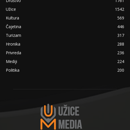
Društvo
1761
Užice
1542
Kultura
569
Čajetina
446
Turizam
317
Hronika
288
Privreda
236
Mediji
224
Politika
200