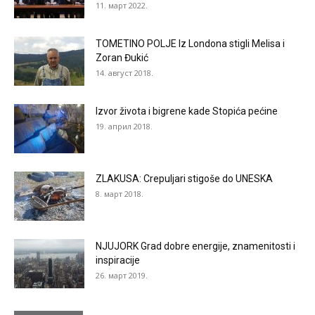
11. март 2022.
TOMETINO POLJE Iz Londona stigli Melisa i
Zoran Đukić
14. август 2018.
Izvor života i bigrene kade Stopića pećine
19. април 2018.
ZLAKUSA: Crepuljari stigoše do UNESKA
8. март 2018.
NJUJORK Grad dobre energije, znamenitosti i
inspiracije
26. март 2019.