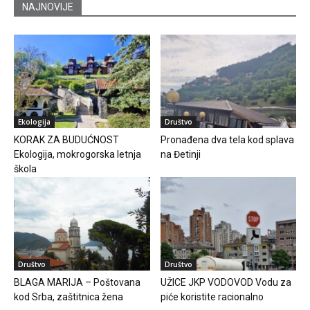
NAJNOVIJE
Ekologija
Društvo
KORAK ZA BUDUĆNOST
Pronađena dva tela kod splava
Ekologija, mokrogorska letnja
na Đetinji
škola
Društvo
Društvo
BLAGA MARIJA – Poštovana
UŽICE JKP VODOVOD Vodu za
kod Srba, zaštitnica žena
piće koristite racionalno