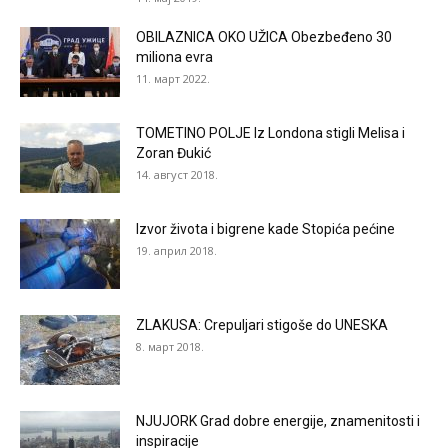
OBILAZNICA OKO UŽICA Obezbeđeno 30
miliona evra
11. март 2022.
TOMETINO POLJE Iz Londona stigli Melisa i
Zoran Đukić
14. август 2018.
Izvor života i bigrene kade Stopića pećine
19. април 2018.
ZLAKUSA: Crepuljari stigoše do UNESKA
8. март 2018.
NJUJORK Grad dobre energije, znamenitosti i
inspiracije