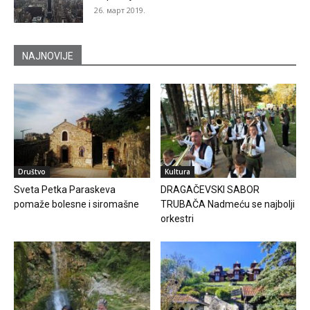
26. март 2019.
NAJNOVIJE
Društvo
Kultura
Sveta Petka Paraskeva
DRAGAČEVSKI SABOR
pomaže bolesne i siromašne
TRUBAČA Nadmeću se najbolji
orkestri