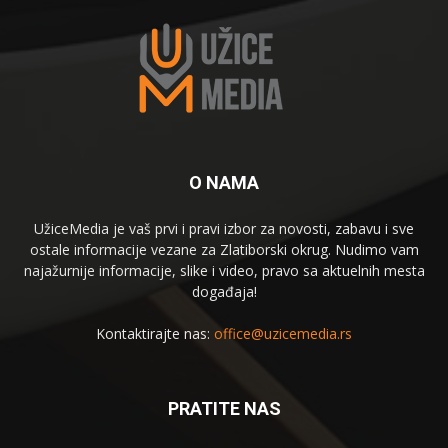
O NAMA
UžiceMedia je vaš prvi i pravi izbor za novosti, zabavu i sve
ostale informacije vezane za Zlatiborski okrug. Nudimo vam
najažurnije informacije, slike i video, pravo sa aktuelnih mesta
događaja!
Kontaktirajte nas:
office@uzicemedia.rs
PRATITE NAS