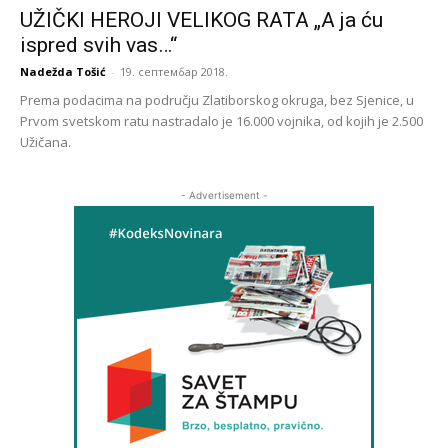
UŽIČKI HEROJI VELIKOG RATA „A ja ću
ispred svih vas…“
Nadežda Tošić
-
19. септембар 2018.
Prema podacima na području Zlatiborskog okruga, bez Sjenice, u
Prvom svetskom ratu nastradalo je 16.000 vojnika, od kojih je 2.500
Užičana.
- Advertisement -