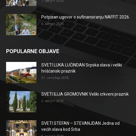
7. август 2026.
Potpisan ugovor o sufinansiranju NAFFIT 2026.
6. август 2026.
POPULARNE OBJAVE
SVETI LUKA LUČINDAN Srpska slava i veliki
hrišćanski praznik
31. октобар 2018.
SVETI ILIJA GROMOVNIK Veliki crkveni praznik
2. август 2018.
SVETI STEFAN – STEVANJDAN Jedna od
većih slava kod Srba
9. јануар 2019.