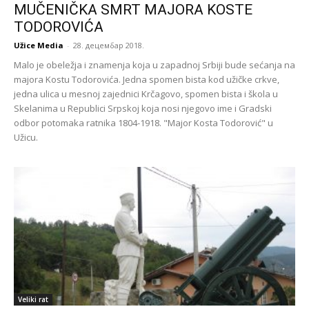
MUČENIČKA SMRT MAJORA KOSTE
TODOROVIĆA
Užice Media
-
28. децембар 2018.
Malo je obeležja i znamenja koja u zapadnoj Srbiji bude sećanja na
majora Kostu Todorovića. Jedna spomen bista kod užičke crkve,
jedna ulica u mesnoj zajednici Krčagovo, spomen bista i škola u
Skelanima u Republici Srpskoj koja nosi njegovo ime i Gradski
odbor potomaka ratnika 1804-1918. "Major Kosta Todorović" u
Užicu.
Veliki rat