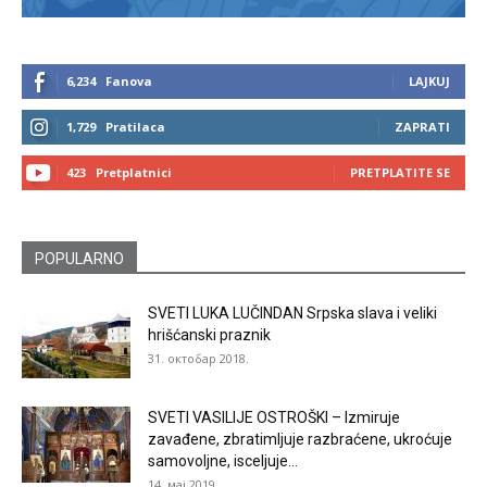
6,234
Fanova
LAJKUJ
1,729
Pratilaca
ZAPRATI
423
Pretplatnici
PRETPLATITE SE
POPULARNO
SVETI LUKA LUČINDAN Srpska slava i veliki
hrišćanski praznik
31. октобар 2018.
SVETI VASILIJE OSTROŠKI – Izmiruje
zavađene, zbratimljuje razbraćene, ukroćuje
samovoljne, isceljuje...
14. мај 2019.