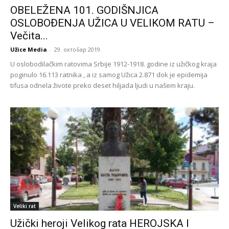
OBELEŽENA 101. GODIŠNJICA
OSLOBOĐENJA UŽICA U VELIKOM RATU –
Večita...
Užice Media
-
29. октобар 2019.
U oslobodilačkim ratovima Srbije 1912-1918. godine iz užičkog kraja
poginulo 16.113 ratnika , a iz samog Užica 2.871 dok je epidemija
tifusa odnela živote preko deset hiljada ljudi u našem kraju.
Veliki rat
Užički heroji Velikog rata HEROJSKA I