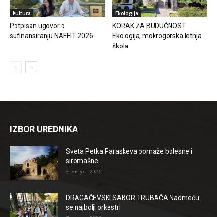
Kultura
Ekologija
Potpisan ugovor o
KORAK ZA BUDUĆNOST
sufinansiranju NAFFIT 2026.
Ekologija, mokrogorska letnja
škola
IZBOR UREDNIKA
Sveta Petka Paraskeva pomaže bolesne i
siromašne
8. август 2026.
DRAGAČEVSKI SABOR TRUBAČA Nadmeću
se najbolji orkestri