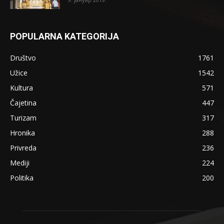
POPULARNA KATEGORIJA
Društvo
1761
Užice
1542
Kultura
571
Čajetina
447
Turizam
317
Hronika
288
Privreda
236
Mediji
224
Politika
200