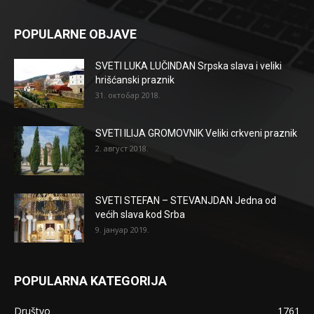
POPULARNE OBJAVE
SVETI LUKA LUČINDAN Srpska slava i veliki
hrišćanski praznik
31. октобар 2018.
SVETI ILIJA GROMOVNIK Veliki crkveni praznik
2. август 2018.
SVETI STEFAN – STEVANJDAN Jedna od
većih slava kod Srba
9. јануар 2019.
POPULARNA KATEGORIJA
Društvo
1761