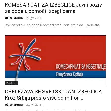
KOMESARIJAT ZA IZBEGLICE Javni poziv
za dodelu pomoći izbeglicama
Užice Media
-
26. јул 2018.
Rok za prijavu za dodelu pomoći produžen i traje do 6. avgusta.
Društvo
OBELEŽAVA SE SVETSKI DAN IZBEGLICA
Kroz Srbiju prošlo više od milion...
Užice Media
-
20. јун 2018.