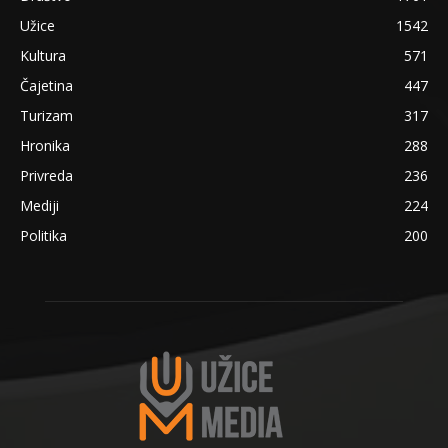
Užice
1542
Kultura
571
Čajetina
447
Turizam
317
Hronika
288
Privreda
236
Mediji
224
Politika
200