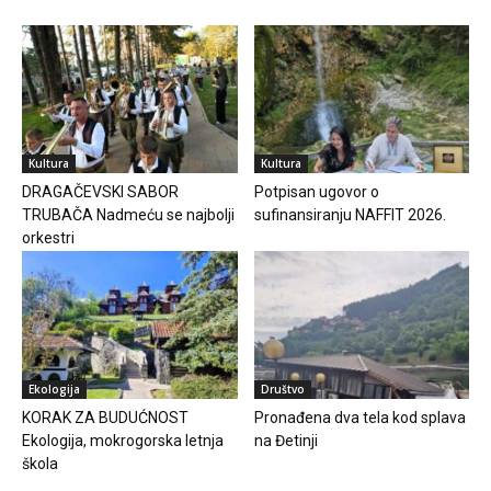
Kultura
Kultura
DRAGAČEVSKI SABOR
Potpisan ugovor o
TRUBAČA Nadmeću se najbolji
sufinansiranju NAFFIT 2026.
orkestri
Ekologija
Društvo
KORAK ZA BUDUĆNOST
Pronađena dva tela kod splava
Ekologija, mokrogorska letnja
na Đetinji
škola