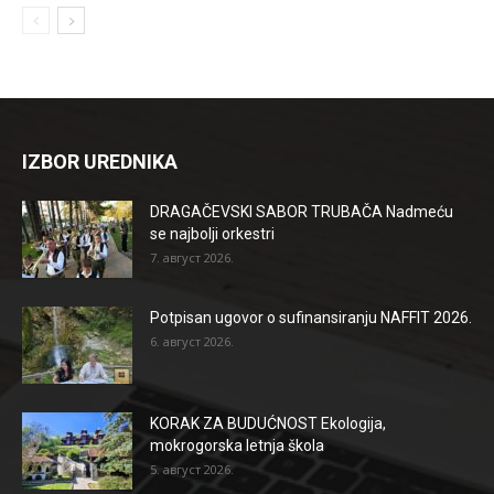
IZBOR UREDNIKA
DRAGAČEVSKI SABOR TRUBAČA Nadmeću
se najbolji orkestri
7. август 2026.
Potpisan ugovor o sufinansiranju NAFFIT 2026.
6. август 2026.
KORAK ZA BUDUĆNOST Ekologija,
mokrogorska letnja škola
5. август 2026.