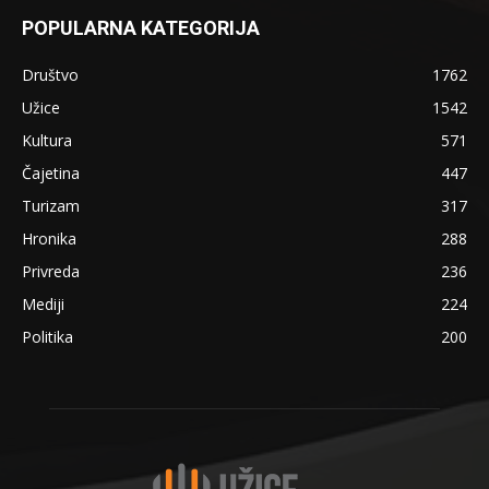
POPULARNA KATEGORIJA
Društvo
1762
Užice
1542
Kultura
571
Čajetina
447
Turizam
317
Hronika
288
Privreda
236
Mediji
224
Politika
200