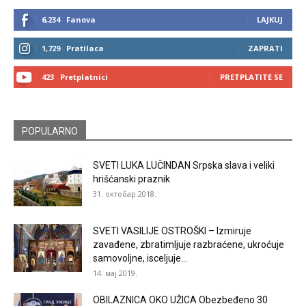
6,234
Fanova
LAJKUJ
1,729
Pratilaca
ZAPRATI
423
Pretplatnici
PRETPLATITE SE
POPULARNO
SVETI LUKA LUČINDAN Srpska slava i veliki
hrišćanski praznik
31. октобар 2018.
SVETI VASILIJE OSTROŠKI – Izmiruje
zavađene, zbratimljuje razbraćene, ukroćuje
samovoljne, isceljuje...
14. мај 2019.
OBILAZNICA OKO UŽICA Obezbeđeno 30