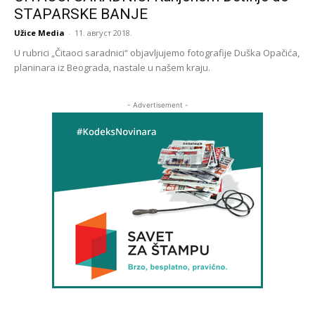
STAPARSKE BANJE
Užice Media
-
11. август 2018.
U rubrici „Čitaoci saradnici“ objavljujemo fotografije Duška Opačića,
planinara iz Beograda, nastale u našem kraju.
- Advertisement -