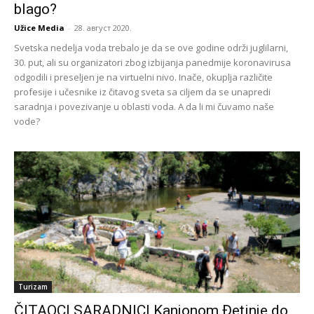
blago?
Užice Media
-
28. август 2020.
Svetska nedelja voda trebalo je da se ove godine održi juglilarni,
30. put, ali su organizatori zbog izbijanja panedmije koronavirusa
odgodili i preseljen je na virtuelni nivo. Inače, okuplja različite
profesije i učesnike iz čitavog sveta sa ciljem da se unapredi
saradnja i povezivanje u oblasti voda. A da li mi čuvamo naše
vode?
Turizam
ČITAOCI SARADNICI Kanjonom Đetinje do