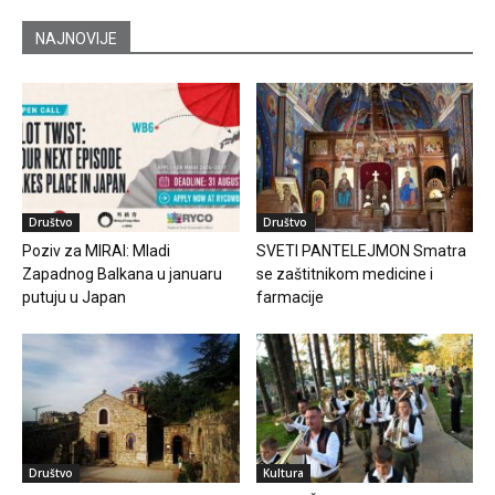
NAJNOVIJE
Društvo
Društvo
Poziv za MIRAI: Mladi
SVETI PANTELEJMON Smatra
Zapadnog Balkana u januaru
se zaštitnikom medicine i
putuju u Japan
farmacije
Društvo
Kultura