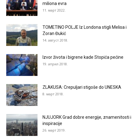
miliona evra
11. март 2022.
TOMETINO POLJE Iz Londona stigli Melisa i
Zoran Đukić
14. август 2018.
Izvor života i bigrene kade Stopića pećine
19. април 2018.
ZLAKUSA: Crepuljari stigoše do UNESKA
8. март 2018.
NJUJORK Grad dobre energije, znamenitosti i
inspiracije
26. март 2019.