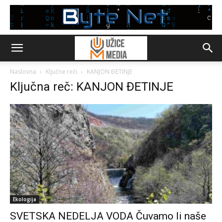
Naslovna
Ključne reči
KANJON ĐETINJE
Ključna reč: KANJON ĐETINJE
Ekologija
SVETSKA NEDELJA VODA Čuvamo li naše