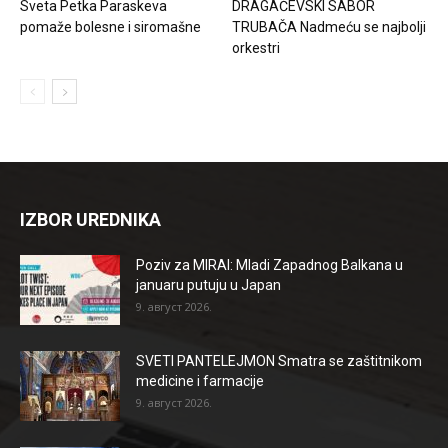
Sveta Petka Paraskeva
DRAGAČEVSKI SABOR
pomaže bolesne i siromašne
TRUBAČA Nadmeću se najbolji
orkestri
IZBOR UREDNIKA
Poziv za MIRAI: Mladi Zapadnog Balkana u
januaru putuju u Japan
9. август 2026.
SVETI PANTELEJMON Smatra se zaštitnikom
medicine i farmacije
9. август 2026.