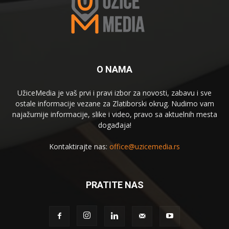
O NAMA
UžiceMedia je vaš prvi i pravi izbor za novosti, zabavu i sve
ostale informacije vezane za Zlatiborski okrug. Nudimo vam
najažurnije informacije, slike i video, pravo sa aktuelnih mesta
događaja!
Kontaktirajte nas:
office@uzicemedia.rs
PRATITE NAS