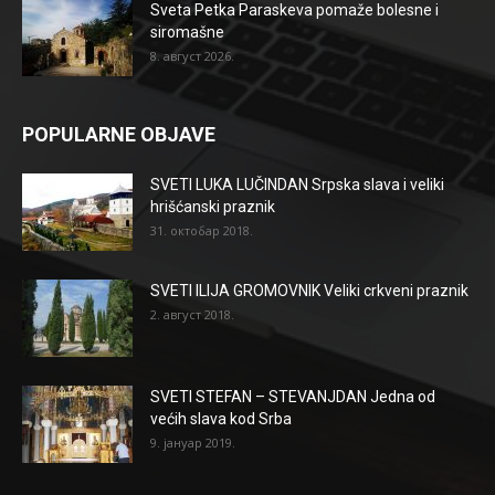
Sveta Petka Paraskeva pomaže bolesne i
siromašne
8. август 2026.
POPULARNE OBJAVE
SVETI LUKA LUČINDAN Srpska slava i veliki
hrišćanski praznik
31. октобар 2018.
SVETI ILIJA GROMOVNIK Veliki crkveni praznik
2. август 2018.
SVETI STEFAN – STEVANJDAN Jedna od
većih slava kod Srba
9. јануар 2019.