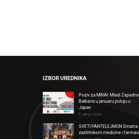
IZBOR UREDNIKA
Poziv za MIRAI: Mladi Zapadn
Balkana u januaru putuju u
Japan
9. август 2026.
SVETI PANTELEJMON Smatra 
zaštitnikom medicine i farmaci