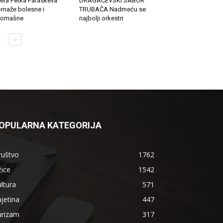
eta Petka Paraskeva
DRAGAČEVSKI SABOR
maže bolesne i
TRUBAČA Nadmeću se
romašne
najbolji orkestri
OPULARNA KATEGORIJA
ruštvo
1762
ice
1542
ltura
571
jetina
447
urizam
317