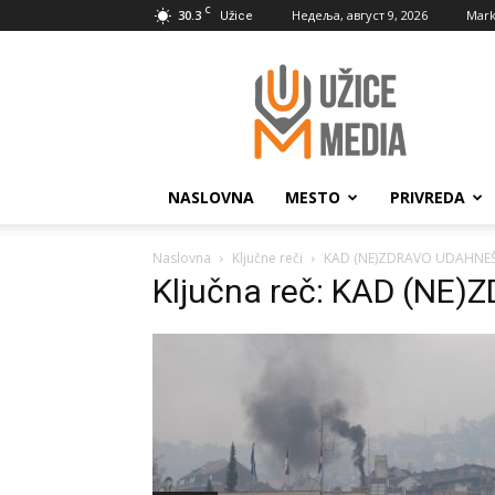
C
30.3
Недеља, август 9, 2026
Mark
Užice
UžiceMedia
NASLOVNA
MESTO
PRIVREDA
Naslovna
Ključne reči
KAD (NE)ZDRAVO UDAHNE
Ključna reč: KAD (NE