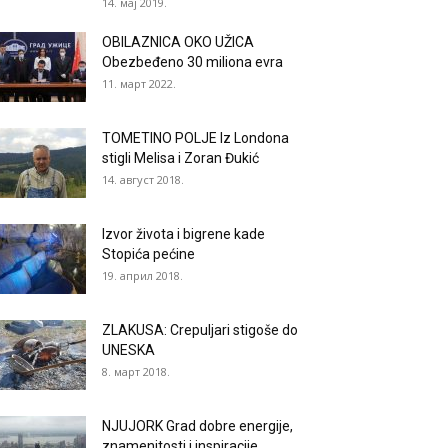
14. мај 2019.
OBILAZNICA OKO UŽICA
Obezbeđeno 30 miliona evra
11. март 2022.
TOMETINO POLJE Iz Londona
stigli Melisa i Zoran Đukić
14. август 2018.
Izvor života i bigrene kade
Stopića pećine
19. април 2018.
ZLAKUSA: Crepuljari stigoše do
UNESKA
8. март 2018.
NJUJORK Grad dobre energije,
znamenitosti i inspiracije