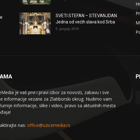
H
Pr
SVETI STEFAN – STEVANJDAN
že
Jedna od većih slava kod Srba
Me
9. јануар 2019.
Po
NAMA
P
eMedia je vaš prvi i pravi izbor za novosti, zabavu i sve
le informacije vezane za Zlatiborski okrug. Nudimo vam
žurnije informacije, slike i video, pravo sa aktuelnih mesta
đaja!
aktirajte nas:
office@uzicemedia.rs