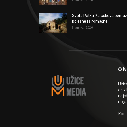
9. август 2026.
Sveta Petka Paraskeva poma
bolesne i siromašne
8. август 2026.
O 
Užic
osta
naja
doga
Kont