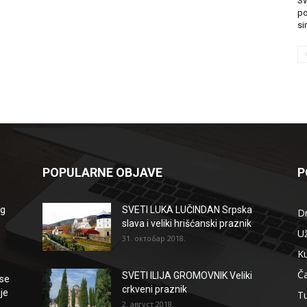
Sv
po
si
POPULARNE OBJAVE
P
og
SVETI LUKA LUČINDAN Srpska
D
slava i veliki hrišćanski praznik
Už
31. октобар 2018.
Ku
Ča
SVETI ILIJA GROMOVNIK Veliki
se
crkveni praznik
je
T
2. август 2018.