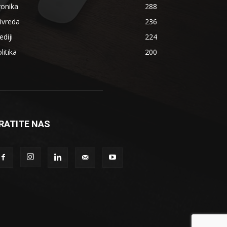
ronika
288
ivreda
236
diji
224
litika
200
RATITE NAS