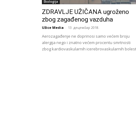
Ekologija
ZDRAVLJE UŽIČANA ugroženo
zbog zagađenog vazduha
Užice Media
-
13. децембар 2018.
Aerozagađenje ne doprinosi samo većem broju
alergija nego i znatno većem procentu smrtnosti
zbog kardiovaskularnih icerebrovaskularnih bolest