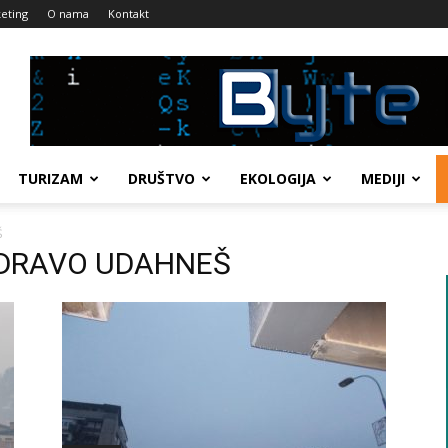
eting
O nama
Kontakt
TURIZAM
DRUŠTVO
EKOLOGIJA
MEDIJI
Š
)ZDRAVO UDAHNEŠ