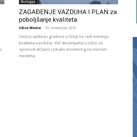
Ekologija
ZAGAĐENJE VAZDUHA I PLAN za
poboljšanje kvaliteta
Užice Media
-
26. новембар 2018.
Većina opština i gradova u Srbiji ne radi merenja
kvaliteta vazduha. Već decenijama u Užicu se
i.
sprovodi državni i lokalni monitoring na mernim
mestima.