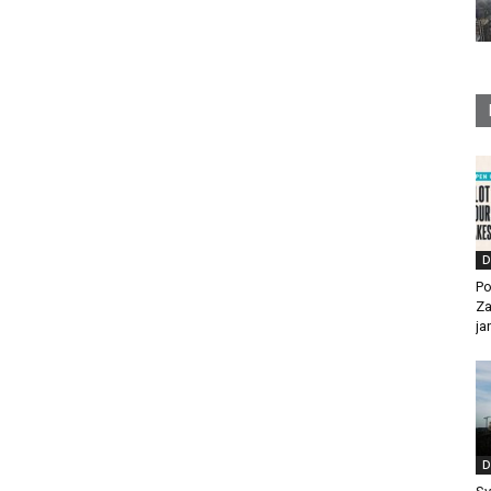
D
Po
Za
ja
D