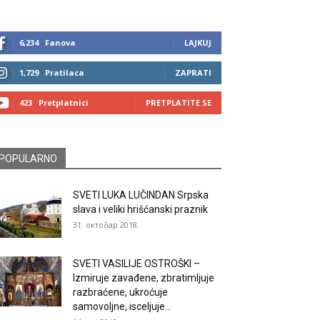
6,234
Fanova
LAJKUJ
1,729
Pratilaca
ZAPRATI
423
Pretplatnici
PRETPLATITE SE
POPULARNO
SVETI LUKA LUČINDAN Srpska
slava i veliki hrišćanski praznik
31. октобар 2018.
SVETI VASILIJE OSTROŠKI –
Izmiruje zavađene, zbratimljuje
razbraćene, ukroćuje
samovoljne, isceljuje...