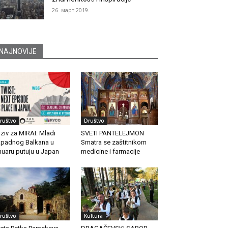
26. март 2019.
NAJNOVIJE
ruštvo
Društvo
ziv za MIRAI: Mladi
SVETI PANTELEJMON
padnog Balkana u
Smatra se zaštitnikom
nuaru putuju u Japan
medicine i farmacije
ruštvo
Kultura