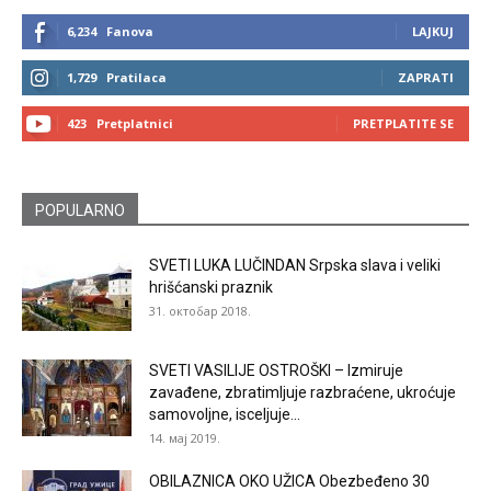
6,234
Fanova
LAJKUJ
1,729
Pratilaca
ZAPRATI
423
Pretplatnici
PRETPLATITE SE
POPULARNO
SVETI LUKA LUČINDAN Srpska slava i veliki
hrišćanski praznik
31. октобар 2018.
SVETI VASILIJE OSTROŠKI – Izmiruje
zavađene, zbratimljuje razbraćene, ukroćuje
samovoljne, isceljuje...
14. мај 2019.
OBILAZNICA OKO UŽICA Obezbeđeno 30