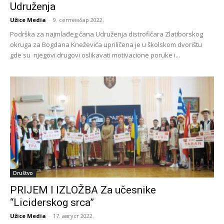
Udruženja
Užice Media
-
9. септембар 2022.
Podrška za najmlađeg čana Udruženja distrofičara Zlatiborskog
okruga za Bogdana Kneževića upriličena je u školskom dvorištu
gde su njegovi drugovi oslikavati motivacione poruke i...
Društvo
PRIJEM I IZLOŽBA Za učesnike
“Liciderskog srca”
Užice Media
-
17. август 2022.