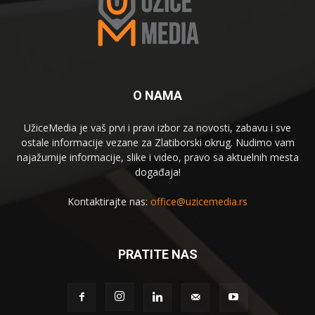
O NAMA
UžiceMedia je vaš prvi i pravi izbor za novosti, zabavu i sve
ostale informacije vezane za Zlatiborski okrug. Nudimo vam
najažurnije informacije, slike i video, pravo sa aktuelnih mesta
događaja!
Kontaktirajte nas:
office@uzicemedia.rs
PRATITE NAS