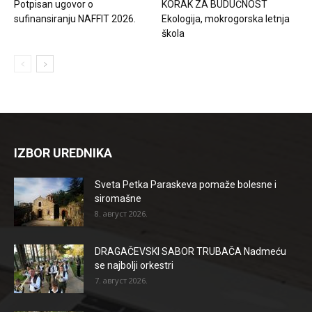
Potpisan ugovor o
KORAK ZA BUDUĆNOST
sufinansiranju NAFFIT 2026.
Ekologija, mokrogorska letnja
škola
IZBOR UREDNIKA
Sveta Petka Paraskeva pomaže bolesne i
siromašne
8. август 2026.
DRAGAČEVSKI SABOR TRUBAČA Nadmeću
se najbolji orkestri
7. август 2026.