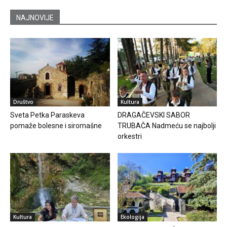
NAJNOVIJE
Društvo
Kultura
Sveta Petka Paraskeva
DRAGAČEVSKI SABOR
pomaže bolesne i siromašne
TRUBAČA Nadmeću se najbolji
orkestri
Kultura
Ekologija