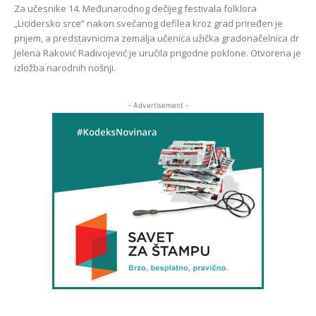
Za učesnike 14. Međunarodnog dečijeg festivala folklora
„Licidersko srce“ nakon svečanog defilea kroz grad priređen je
prijem, a predstavnicima zemalja učenica užička gradonačelnica dr
Jelena Raković Radivojević je uručila prigodne poklone. Otvorena je
izložba narodnih nošnji.
- Advertisement -