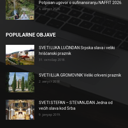
Potpisan ugovor o sufinansiranju NAFFIT 2026.
6. август 2026.
POPULARNE OBJAVE
SVETI LUKA LUČINDAN Srpska slava i veliki
hrišćanski praznik
31. октобар 2018.
SVETI ILIJA GROMOVNIK Veliki crkveni praznik
2. август 2018.
SVETI STEFAN – STEVANJDAN Jedna od
većih slava kod Srba
9. јануар 2019.