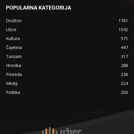
POPULARNA KATEGORIJA
Društvo
1761
Užice
1542
Kultura
571
Čajetina
447
Turizam
317
Hronika
288
Privreda
236
Mediji
224
Politika
200