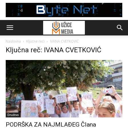
Naslovna
Ključne reči
IVANA CVETKOVIĆ
Ključna reč: IVANA CVETKOVIĆ
Društvo
PODRŠKA ZA NAJMLAĐEG Člana