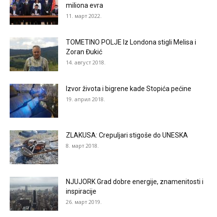
miliona evra
11. март 2022.
TOMETINO POLJE Iz Londona stigli Melisa i
Zoran Đukić
14. август 2018.
Izvor života i bigrene kade Stopića pećine
19. април 2018.
ZLAKUSA: Crepuljari stigoše do UNESKA
8. март 2018.
NJUJORK Grad dobre energije, znamenitosti i
inspiracije
26. март 2019.