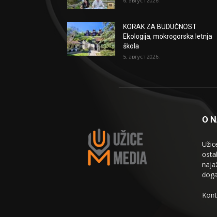
6. август 2026.
KORAK ZA BUDUĆNOST
Ekologija, mokrogorska letnja
škola
5. август 2026.
O 
Užic
osta
naja
doga
Kont