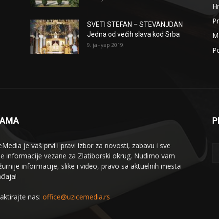
H
Pr
SVETI STEFAN – STEVANJDAN
Jedna od većih slava kod Srba
Me
9. јануар 2019.
Po
NAMA
P
eMedia je vaš prvi i pravi izbor za novosti, zabavu i sve
le informacije vezane za Zlatiborski okrug. Nudimo vam
žurnije informacije, slike i video, pravo sa aktuelnih mesta
đaja!
aktirajte nas:
office@uzicemedia.rs