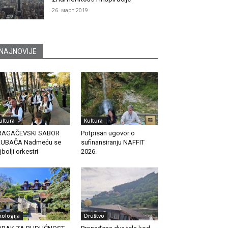
26. март 2019.
NAJNOVIJE
ultura
Kultura
RAGAČEVSKI SABOR
Potpisan ugovor o
RUBAČA Nadmeću se
sufinansiranju NAFFIT
jbolji orkestri
2026.
kologija
Društvo