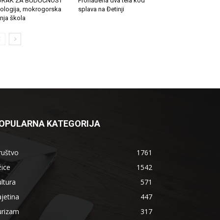
ORAK ZA BUDUĆNOST
Pronađena dva tela kod
ologija, mokrogorska
splava na Đetinji
tnja škola
OPULARNA KATEGORIJA
ruštvo
1761
ice
1542
ltura
571
jetina
447
urizam
317