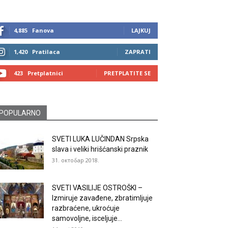
4,885
Fanova
LAJKUJ
1,420
Pratilaca
ZAPRATI
423
Pretplatnici
PRETPLATITE SE
POPULARNO
SVETI LUKA LUČINDAN Srpska
slava i veliki hrišćanski praznik
31. октобар 2018.
SVETI VASILIJE OSTROŠKI –
Izmiruje zavađene, zbratimljuje
razbraćene, ukroćuje
samovoljne, isceljuje...