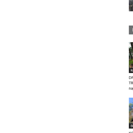
K
D
T
na
E