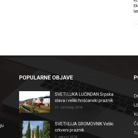
K
Ek
le
POPULARNE OBJAVE
P
SVETI LUKA LUČINDAN Srpska
D
slava i veliki hrišćanski praznik
Už
31. октобар 2018.
Ku
Ča
SVETI ILIJA GROMOVNIK Veliki
ju
crkveni praznik
T
2. август 2018.