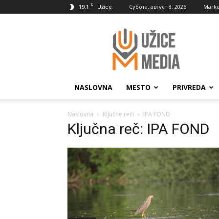
C
19.1
Субота, август 8, 2026
Marke
Užice
UžiceMedia
NASLOVNA
MESTO
PRIVREDA
Naslovna
Ključne reči
IPA FOND
Ključna reč: IPA FOND