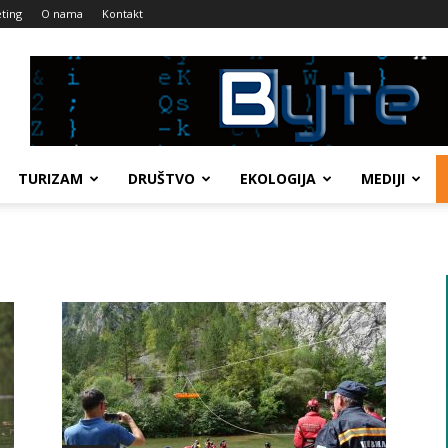
ting
O nama
Kontakt
TURIZAM
DRUŠTVO
EKOLOGIJA
MEDIJI