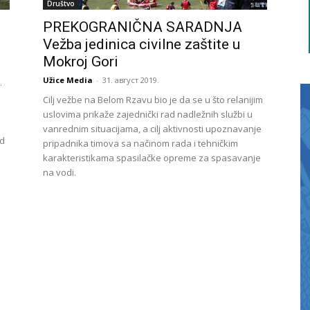
Društvo
PREKOGRANIČNA SARADNJA
Vežba jedinica civilne zaštite u
Mokroj Gori
Užice Media
-
31. август 2019.
.
Cilj vežbe na Belom Rzavu bio je da se u što relanijim
uslovima prikaže zajednički rad nadležnih službi u
vanrednim situacijama, a cilj aktivnosti upoznavanje
od
pripadnika timova sa načinom rada i tehničkim
karakteristikama spasilačke opreme za spasavanje
na vodi.