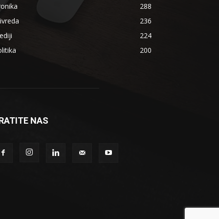
ronika
288
ivreda
236
diji
224
litika
200
RATITE NAS