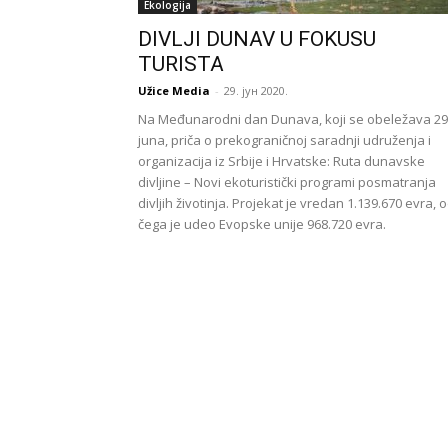
Ekologija
DIVLJI DUNAV U FOKUSU
TURISTA
Užice Media
-
29. јун 2020.
Na Međunarodni dan Dunava, koji se obeležava 29
juna, priča o prekograničnoj saradnji udruženja i
organizacija iz Srbije i Hrvatske: Ruta dunavske
divljine – Novi ekoturistički programi posmatranja
divljih životinja. Projekat je vredan 1.139.670 evra, 
čega je udeo Evopske unije 968.720 evra.