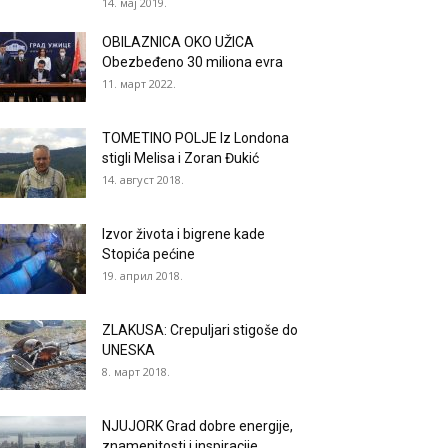
14. мај 2019.
OBILAZNICA OKO UŽICA
Obezbeđeno 30 miliona evra
11. март 2022.
TOMETINO POLJE Iz Londona
stigli Melisa i Zoran Đukić
14. август 2018.
Izvor života i bigrene kade
Stopića pećine
19. април 2018.
ZLAKUSA: Crepuljari stigoše do
UNESKA
8. март 2018.
NJUJORK Grad dobre energije,
znamenitosti i inspiracije