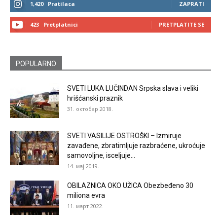
1,420
Pratilaca
ZAPRATI
423
Pretplatnici
PRETPLATITE SE
POPULARNO
SVETI LUKA LUČINDAN Srpska slava i veliki
hrišćanski praznik
31. октобар 2018.
SVETI VASILIJE OSTROŠKI – Izmiruje
zavađene, zbratimljuje razbraćene, ukroćuje
samovoljne, isceljuje...
14. мај 2019.
OBILAZNICA OKO UŽICA Obezbeđeno 30
miliona evra
11. март 2022.