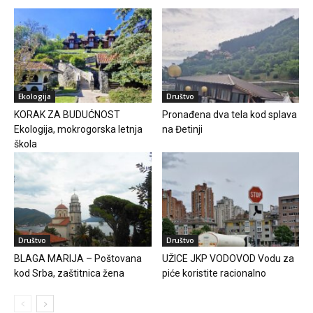
Ekologija
Društvo
KORAK ZA BUDUĆNOST
Pronađena dva tela kod splava
Ekologija, mokrogorska letnja
na Đetinji
škola
Društvo
Društvo
BLAGA MARIJA – Poštovana
UŽICE JKP VODOVOD Vodu za
kod Srba, zaštitnica žena
piće koristite racionalno