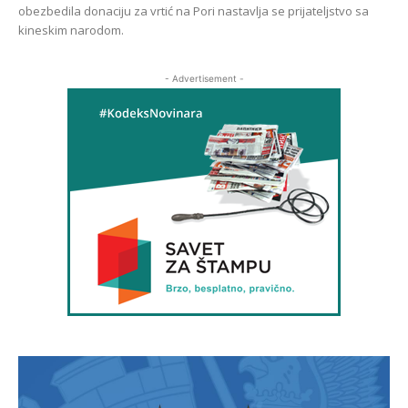
obezbedila donaciju za vrtić na Pori nastavlja se prijateljstvo sa
kineskim narodom.
- Advertisement -