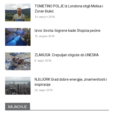
TOMETINO POLJE Iz Londona stigli Melisa i
Zoran Đukić
14. август 2018.
Izvor života i bigrene kade Stopića pećine
19. април 2018.
ZLAKUSA: Crepuljari stigoše do UNESKA
8. март 2018.
NJUJORK Grad dobre energije, znamenitosti i
inspiracije
26. март 2019.
NAJNOVIJE