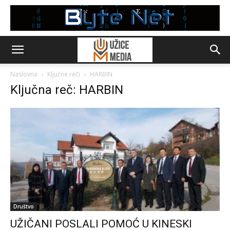
Naslovna
Ključne reči
HARBIN
Ključna reč: HARBIN
Društvo
UŽIČANI POSLALI POMOĆ U KINESKI