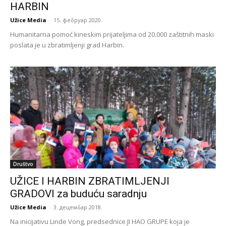
HARBIN
Užice Media
-
15. фебруар 2020.
Humanitarna pomoć kineskim prijateljima od 20.000 zaštitnih maski
poslata je u zbratimljenji grad Harbin.
Društvo
UŽICE I HARBIN ZBRATIMLJENJI
GRADOVI za buduću saradnju
Užice Media
-
3. децембар 2018.
Na inicijativu Linde Vong, predsednice JI HAO GRUPE koja je