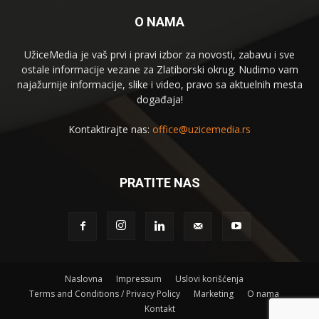
O NAMA
UžiceMedia je vaš prvi i pravi izbor za novosti, zabavu i sve
ostale informacije vezane za Zlatiborski okrug. Nudimo vam
najažurnije informacije, slike i video, pravo sa aktuelnih mesta
događaja!
Kontaktirajte nas:
office@uzicemedia.rs
PRATITE NAS
Naslovna
Impressum
Uslovi korišćenja
Terms and Conditions / Privacy Policy
Marketing
O nama
Kontakt