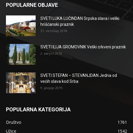
POPULARNE OBJAVE
SVETI LUKA LUČINDAN Srpska slava i veliki
hrišćanski praznik
31. октобар 2018.
SVETI ILIJA GROMOVNIK Veliki crkveni praznik
2. август 2018.
SVETI STEFAN – STEVANJDAN Jedna od
većih slava kod Srba
9. јануар 2019.
POPULARNA KATEGORIJA
Društvo
1761
Užice
1542