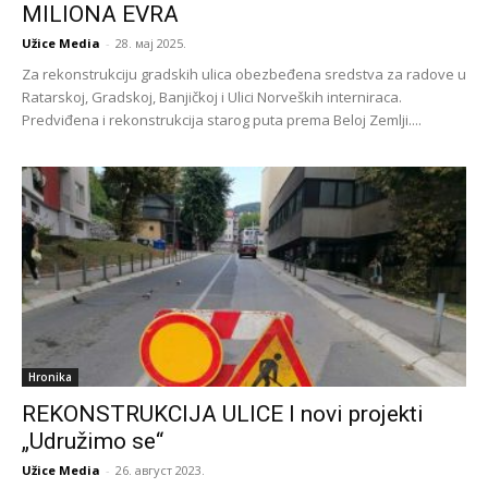
MILIONA EVRA
Užice Media
-
28. мај 2025.
Za rekonstrukciju gradskih ulica obezbeđena sredstva za radove u
Ratarskoj, Gradskoj, Banjičkoj i Ulici Norveških interniraca.
Predviđena i rekonstrukcija starog puta prema Beloj Zemlji....
Hronika
REKONSTRUKCIJA ULICE I novi projekti
„Udružimo se“
Užice Media
-
26. август 2023.