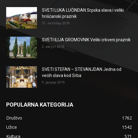
SVETI LUKA LUČINDAN Srpska slava i veliki
hrišćanski praznik
31. октобар 2018.
SVETI ILIJA GROMOVNIK Veliki crkveni praznik
2. август 2018.
SVETI STEFAN – STEVANJDAN Jedna od
većih slava kod Srba
9. јануар 2019.
POPULARNA KATEGORIJA
Društvo
1762
Užice
1542
Kultura
571