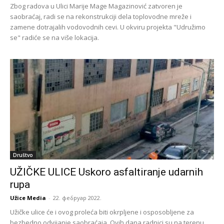
Zbog radova u Ulici Marije Mage Magazinović zatvoren je
saobraćaj, radi se na rekonstrukciji dela toplovodne mreže i
zamene dotrajalih vodovodnih cevi. U okviru projekta "Udružimo
se" radiće se na više lokacija.
Društvo
UŽIČKE ULICE Uskoro asfaltiranje udarnih
rupa
Užice Media
-
22. фебруар 2022.
Užičke ulice će i ovog proleća biti okrpljene i osposobljene za
bezbedno odvijanje saobraćaja. Ovih dana radnici su na terenu