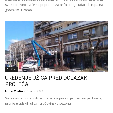
svakodnevno i vrše se pripreme za asfaltiranje udarnih rupa na
gradskim ulicama.
Društvo
UREĐENJE UŽICA PRED DOLAZAK
PROLEĆA
Užice Media
-
6. март 2020.
Sa porastom dnevnih temperatura počelo je orezivanje drveća,
pranje gradskih ulica i građevinska sezona.