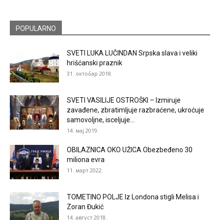
POPULARNO
SVETI LUKA LUČINDAN Srpska slava i veliki
hrišćanski praznik
31. октобар 2018.
SVETI VASILIJE OSTROŠKI – Izmiruje
zavađene, zbratimljuje razbraćene, ukroćuje
samovoljne, isceljuje...
14. мај 2019.
OBILAZNICA OKO UŽICA Obezbeđeno 30
miliona evra
11. март 2022.
TOMETINO POLJE Iz Londona stigli Melisa i
Zoran Đukić
14. август 2018.