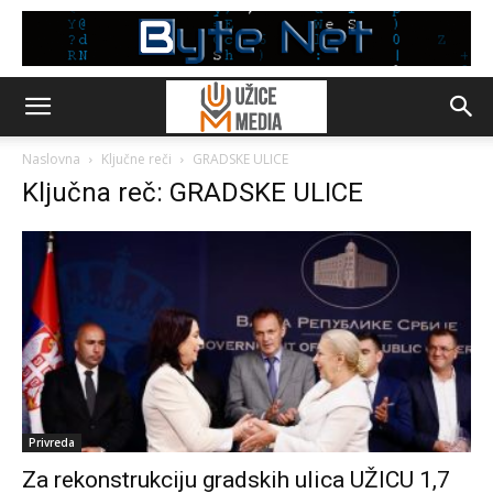
Naslovna
Ključne reči
GRADSKE ULICE
Ključna reč: GRADSKE ULICE
Privreda
Za rekonstrukciju gradskih ulica UŽICU 1,7