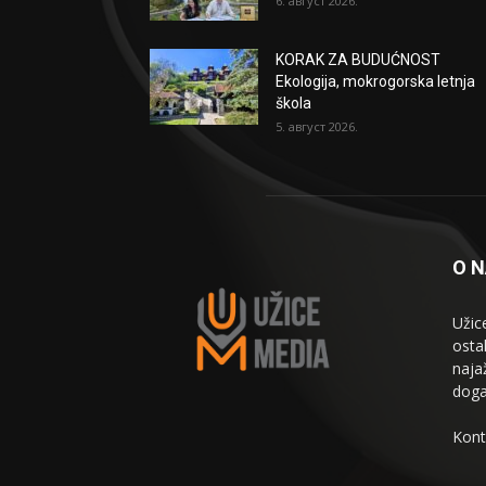
6. август 2026.
KORAK ZA BUDUĆNOST
Ekologija, mokrogorska letnja
škola
5. август 2026.
O 
Užic
osta
naja
doga
Kont