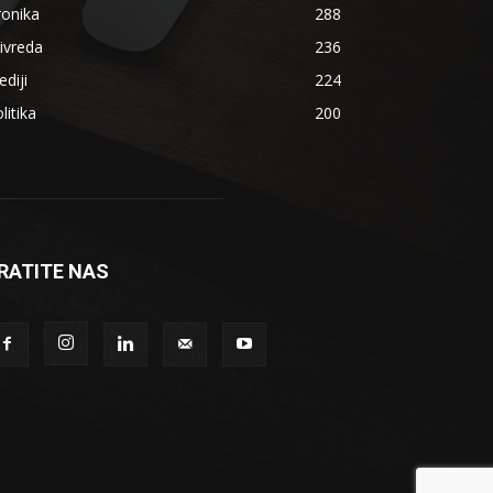
ronika
288
ivreda
236
diji
224
litika
200
RATITE NAS