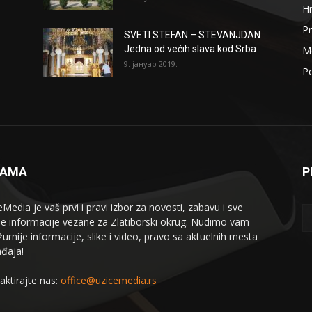
H
Pr
SVETI STEFAN – STEVANJDAN
Jedna od većih slava kod Srba
Me
9. јануар 2019.
Po
NAMA
P
eMedia je vaš prvi i pravi izbor za novosti, zabavu i sve
le informacije vezane za Zlatiborski okrug. Nudimo vam
žurnije informacije, slike i video, pravo sa aktuelnih mesta
đaja!
aktirajte nas:
office@uzicemedia.rs