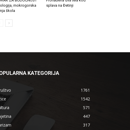
ORAK ZA BUDUĆNOST
Pronađena dva tela kod
ologija, mokrogorska
splava na Đetinji
tnja škola
OPULARNA KATEGORIJA
ruštvo
1761
ice
1542
ltura
571
jetina
447
urizam
317