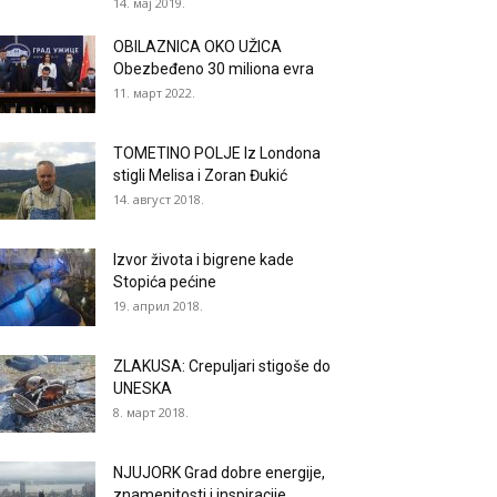
14. мај 2019.
OBILAZNICA OKO UŽICA
Obezbeđeno 30 miliona evra
11. март 2022.
TOMETINO POLJE Iz Londona
stigli Melisa i Zoran Đukić
14. август 2018.
Izvor života i bigrene kade
Stopića pećine
19. април 2018.
ZLAKUSA: Crepuljari stigoše do
UNESKA
8. март 2018.
NJUJORK Grad dobre energije,
znamenitosti i inspiracije