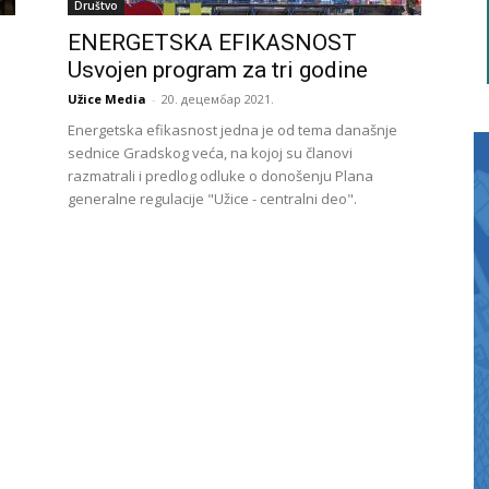
Društvo
O
ENERGETSKA EFIKASNOST
Usvojen program za tri godine
Užice Media
-
20. децембар 2021.
Energetska efikasnost jedna je od tema današnje
sednice Gradskog veća, na kojoj su članovi
razmatrali i predlog odluke o donošenju Plana
generalne regulacije "Užice - centralni deo".