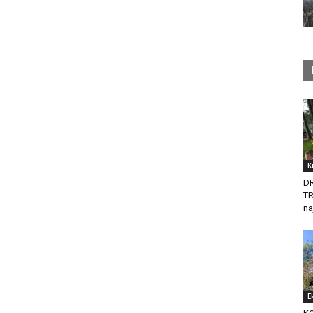
K
D
T
na
E