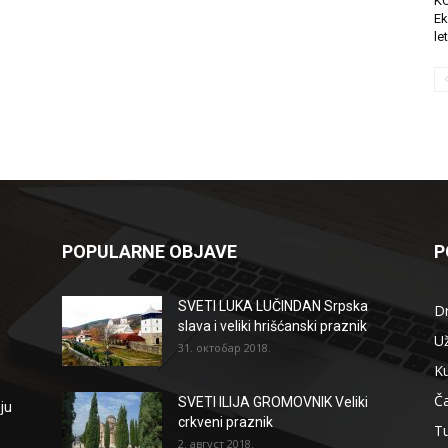
K
Ek
le
POPULARNE OBJAVE
P
SVETI LUKA LUČINDAN Srpska
D
slava i veliki hrišćanski praznik
Už
31. октобар 2018.
Ku
Ča
SVETI ILIJA GROMOVNIK Veliki
ju
crkveni praznik
T
2. август 2018.