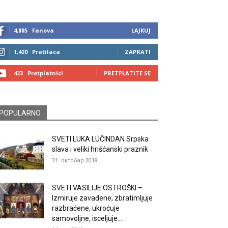
4,885
Fanova
LAJKUJ
1,420
Pratilaca
ZAPRATI
423
Pretplatnici
PRETPLATITE SE
POPULARNO
SVETI LUKA LUČINDAN Srpska
slava i veliki hrišćanski praznik
31. октобар 2018.
SVETI VASILIJE OSTROŠKI –
Izmiruje zavađene, zbratimljuje
razbraćene, ukroćuje
samovoljne, isceljuje...