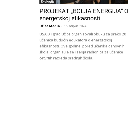
Ekologija
PROJEKAT „BOLJA ENERGIJA“ 
energetskoj efikasnosti
Užice Media
-
16. април 2024.
USAID i grad Užice organizovali obuku za preko 20
učenika budućih edukatora o energetskoj
efikasnosti. Ove godine, pored učenika osnovnih
škola, organizuje se i serija radionica za učenike
četvrtih razreda srednjih škola.