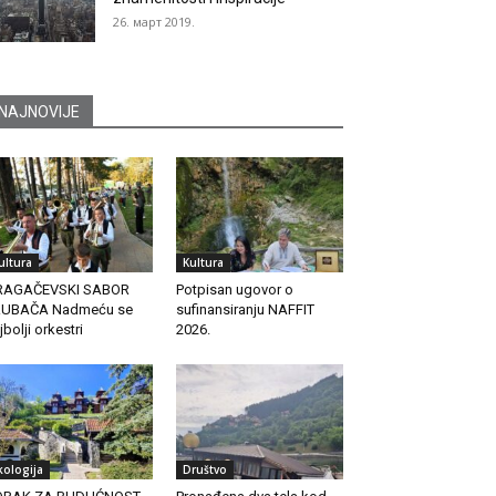
26. март 2019.
NAJNOVIJE
ultura
Kultura
RAGAČEVSKI SABOR
Potpisan ugovor o
RUBAČA Nadmeću se
sufinansiranju NAFFIT
jbolji orkestri
2026.
kologija
Društvo