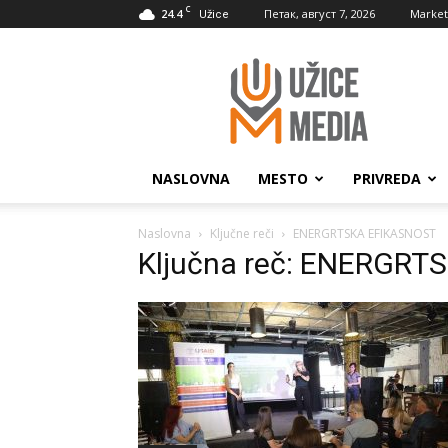
C
24.4
Петак, август 7, 2026
Market
Užice
UžiceMedia
NASLOVNA
MESTO
PRIVREDA
Naslovna
Ključne reči
ENERGRTSKA EFIKASNOST
Ključna reč: ENERGR