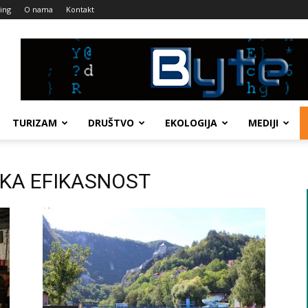
ing
O nama
Kontakt
TURIZAM
DRUŠTVO
EKOLOGIJA
MEDIJI
TSKA EFIKASNOST