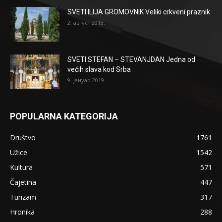
SVETI ILIJA GROMOVNIK Veliki crkveni praznik
2. август 2018.
SVETI STEFAN – STEVANJDAN Jedna od
većih slava kod Srba
9. јануар 2019.
POPULARNA KATEGORIJA
Društvo
1761
Užice
1542
Kultura
571
Čajetina
447
Turizam
317
Hronika
288