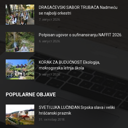
DRAGAČEVSKI SABOR TRUBAČA Nadmeću
se najbolji orkestri
7. август 2026.
Potpisan ugovor o sufinansiranju NAFFIT 2026.
6. август 2026.
KORAK ZA BUDUĆNOST Ekologija,
mokrogorska letnja škola
5. август 2026.
POPULARNE OBJAVE
SVETI LUKA LUČINDAN Srpska slava i veliki
hrišćanski praznik
31. октобар 2018.