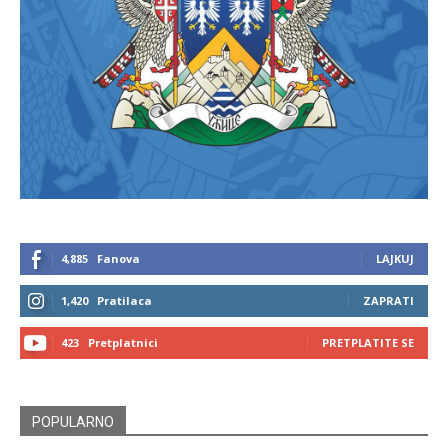
4,885
Fanova
LAJKUJ
1,420
Pratilaca
ZAPRATI
423
Pretplatnici
PRETPLATITE SE
POPULARNO