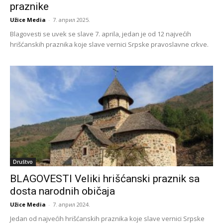
praznike
Užice Media
-
7. април 2025.
Blagovesti se uvek se slave 7. aprila, jedan je od 12 najvećih
hrišćanskih praznika koje slave vernici Srpske pravoslavne crkve.
Društvo
BLAGOVESTI Veliki hrišćanski praznik sa
dosta narodnih običaja
Užice Media
-
7. април 2024.
Jedan od najvećih hrišćanskih praznika koje slave vernici Srpske