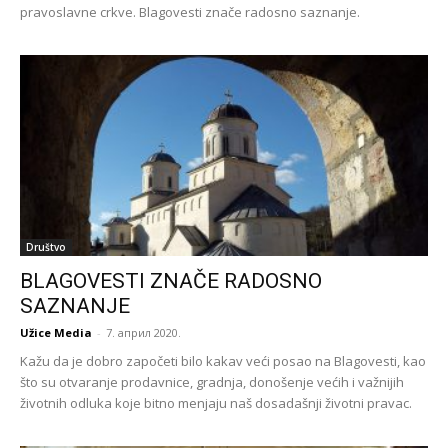
pravoslavne crkve. Blagovesti znače radosno saznanje.
Društvo
BLAGOVESTI ZNAČE RADOSNO
SAZNANJE
Užice Media
-
7. април 2020.
Kažu da je dobro započeti bilo kakav veći posao na Blagovesti, kao
što su otvaranje prodavnice, gradnja, donošenje većih i važnijih
životnih odluka koje bitno menjaju naš dosadašnji životni pravac.