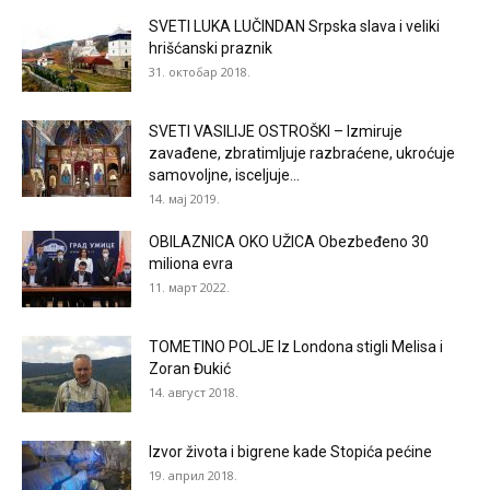
SVETI LUKA LUČINDAN Srpska slava i veliki
hrišćanski praznik
31. октобар 2018.
SVETI VASILIJE OSTROŠKI – Izmiruje
zavađene, zbratimljuje razbraćene, ukroćuje
samovoljne, isceljuje...
14. мај 2019.
OBILAZNICA OKO UŽICA Obezbeđeno 30
miliona evra
11. март 2022.
TOMETINO POLJE Iz Londona stigli Melisa i
Zoran Đukić
14. август 2018.
Izvor života i bigrene kade Stopića pećine
19. април 2018.