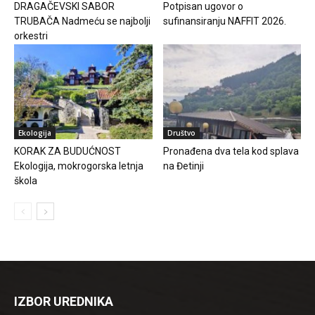
DRAGAČEVSKI SABOR
Potpisan ugovor o
TRUBAČA Nadmeću se najbolji
sufinansiranju NAFFIT 2026.
orkestri
Ekologija
Društvo
KORAK ZA BUDUĆNOST
Pronađena dva tela kod splava
Ekologija, mokrogorska letnja
na Đetinji
škola
IZBOR UREDNIKA