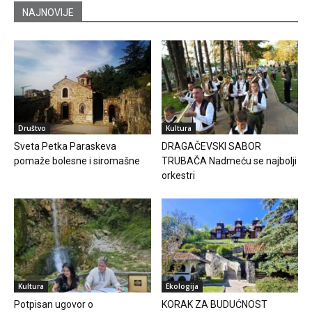
NAJNOVIJE
Društvo
Kultura
Sveta Petka Paraskeva
DRAGAČEVSKI SABOR
pomaže bolesne i siromašne
TRUBAČA Nadmeću se najbolji
orkestri
Kultura
Ekologija
Potpisan ugovor o
KORAK ZA BUDUĆNOST