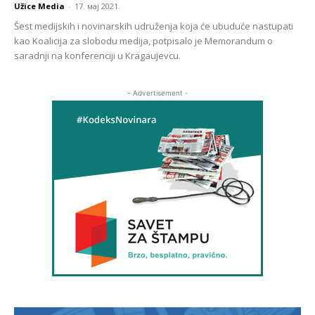
Užice Media
-
17. мај 2021.
Šest medijskih i novinarskih udruženja koja će ubuduće nastupati
kao Koalicija za slobodu medija, potpisalo je Memorandum o
saradnji na konferenciji u Kragaujevcu.
- Advertisement -