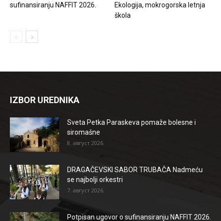
sufinansiranju NAFFIT 2026.
Ekologija, mokrogorska letnja
škola
IZBOR UREDNIKA
Sveta Petka Paraskeva pomaže bolesne i
siromašne
8. август 2026.
DRAGAČEVSKI SABOR TRUBAČA Nadmeću
se najbolji orkestri
7. август 2026.
Potpisan ugovor o sufinansiranju NAFFIT 2026.