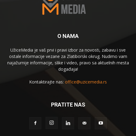
O NAMA
UžiceMedia je vaš prvi i pravi izbor za novosti, zabavu i sve
ostale informacije vezane za Zlatiborski okrug. Nudimo vam
najažurnije informacije, slike i video, pravo sa aktuelnih mesta
događaja!
Kontaktirajte nas:
office@uzicemedia.rs
PRATITE NAS