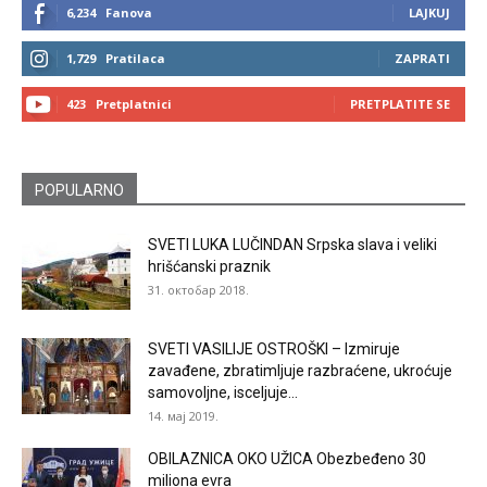
6,234
Fanova
LAJKUJ
1,729
Pratilaca
ZAPRATI
423
Pretplatnici
PRETPLATITE SE
POPULARNO
SVETI LUKA LUČINDAN Srpska slava i veliki
hrišćanski praznik
31. октобар 2018.
SVETI VASILIJE OSTROŠKI – Izmiruje
zavađene, zbratimljuje razbraćene, ukroćuje
samovoljne, isceljuje...
14. мај 2019.
OBILAZNICA OKO UŽICA Obezbeđeno 30
miliona evra