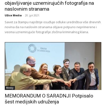
objavljivanje uznemirujućih fotografija na
naslovnim stranama
Užice Media
-
20. јул 2021.
Savet za štampu najoštrije osuđuje odluke uredništva više dnevnih
novina da na naslovim stranama objave potpuno neprimerene i
veoma uznemirujuće fotografije zločina kriminalnog klana.
Mediji
MEMORANDUM O SARADNJI Potpisalo
šest medijskih udruženja