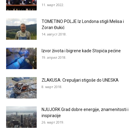
11. март 2022.
TOMETINO POLJE Iz Londona stigli Melisa i
Zoran Đukić
14. август 2018.
Izvor života i bigrene kade Stopića pećine
19. април 2018.
ZLAKUSA: Crepuljari stigoše do UNESKA
8. март 2018.
NJUJORK Grad dobre energije, znamenitosti i
inspiracije
26. март 2019.