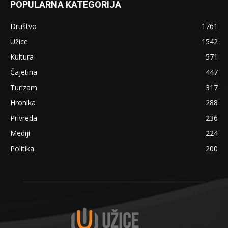
POPULARNA KATEGORIJA
Društvo
1761
Užice
1542
Kultura
571
Čajetina
447
Turizam
317
Hronika
288
Privreda
236
Mediji
224
Politika
200