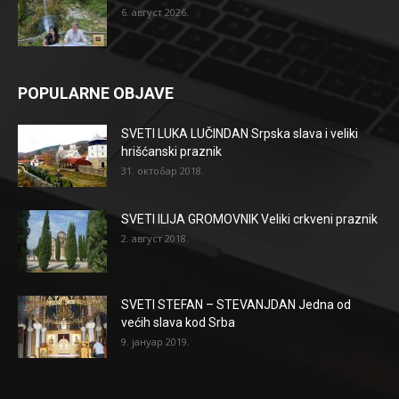
6. август 2026.
POPULARNE OBJAVE
SVETI LUKA LUČINDAN Srpska slava i veliki
hrišćanski praznik
31. октобар 2018.
SVETI ILIJA GROMOVNIK Veliki crkveni praznik
2. август 2018.
SVETI STEFAN – STEVANJDAN Jedna od
većih slava kod Srba
9. јануар 2019.