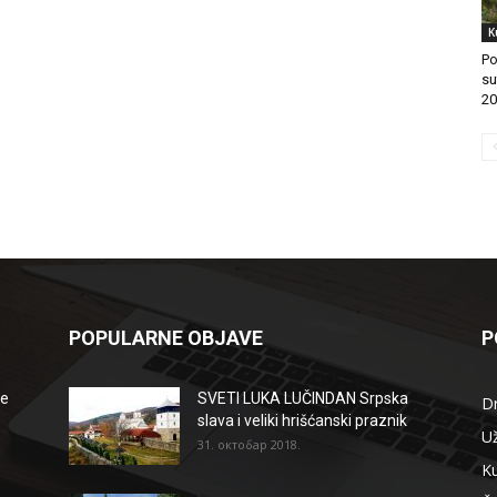
K
Po
su
20
POPULARNE OBJAVE
P
že
SVETI LUKA LUČINDAN Srpska
D
slava i veliki hrišćanski praznik
Už
31. октобар 2018.
Ku