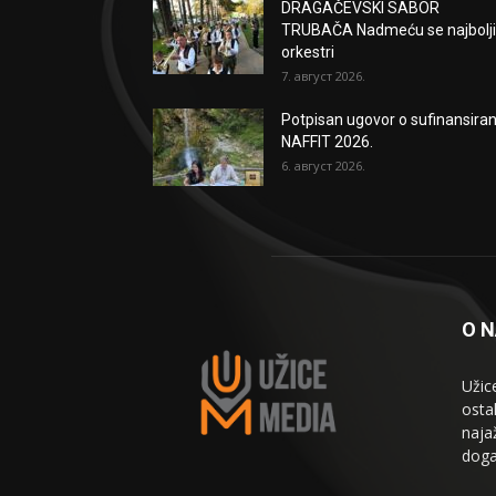
DRAGAČEVSKI SABOR
TRUBAČA Nadmeću se najbolji
orkestri
7. август 2026.
Potpisan ugovor o sufinansiran
NAFFIT 2026.
6. август 2026.
O 
Užic
osta
naja
doga