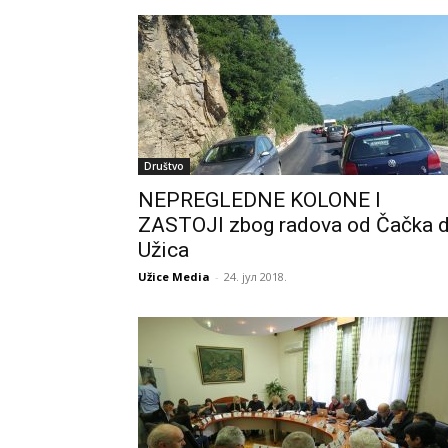
Društvo
NEPREGLEDNE KOLONE I
ZASTOJI zbog radova od Čačka 
Užica
Užice Media
-
24. јул 2018.