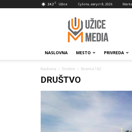
C
24.2
Субота, август 8, 2026
Marke
Užice
UžiceMedia
NASLOVNA
MESTO
PRIVREDA
Naslovna
Društvo
Stranica 162
DRUŠTVO