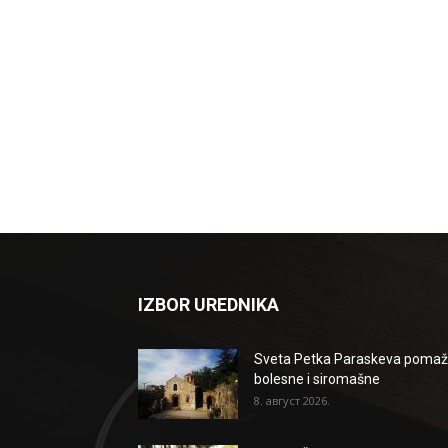
IZBOR UREDNIKA
Sveta Petka Paraskeva poma
bolesne i siromašne
8. август 2026.