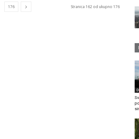
176
Stranica 162 od ukupno 176
D
Sv
po
si