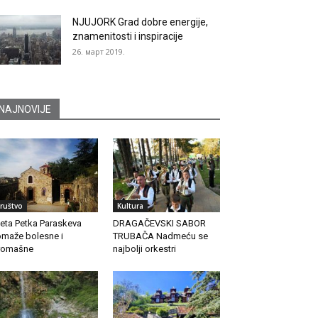
NJUJORK Grad dobre energije,
znamenitosti i inspiracije
26. март 2019.
NAJNOVIJE
ruštvo
Kultura
eta Petka Paraskeva
DRAGAČEVSKI SABOR
maže bolesne i
TRUBAČA Nadmeću se
romašne
najbolji orkestri