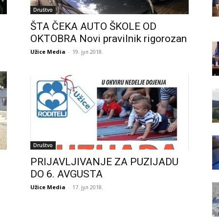
Društvo
ŠTA ČEKA AUTO ŠKOLE OD
OKTOBRA Novi pravilnik rigorozan
Užice Media
-
19. јул 2018.
Društvo
PRIJAVLJIVANJE ZA PUZIJADU
DO 6. AVGUSTA
Užice Media
-
17. јул 2018.