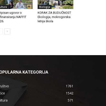
ultura
Ekologija
tpisan ugovor o
KORAK ZA BUDUĆNOST
finansiranju NAFFIT
Ekologija, mokrogorska
26.
letnja škola
OPULARNA KATEGORIJA
ruštvo
1761
ice
1542
ltura
571