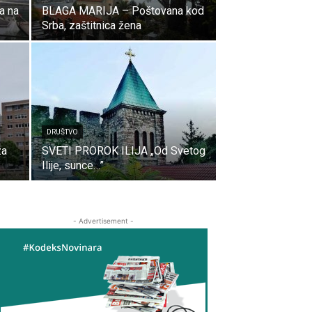
a na
BLAGA MARIJA – Poštovana kod
Srba, zaštitnica žena
DRUŠTVO
za
SVETI PROROK ILIJA „Od Svetog
Ilije, sunce…”
- Advertisement -