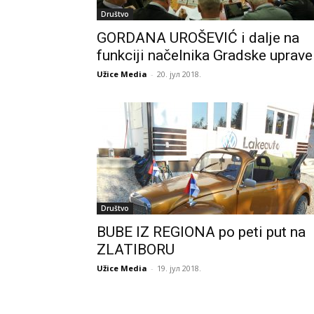
Društvo
GORDANA UROŠEVIĆ i dalje na
funkciji načelnika Gradske uprave
Užice Media
-
20. јул 2018.
Društvo
BUBE IZ REGIONA po peti put na
ZLATIBORU
Užice Media
-
19. јул 2018.