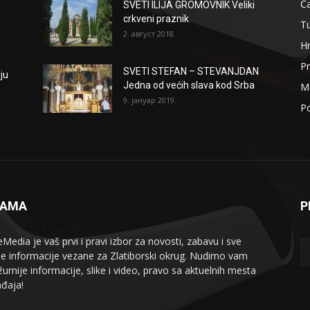
Ča
SVETI ILIJA GROMOVNIK Veliki
crkveni praznik
T
2. август 2018.
H
Pr
SVETI STEFAN – STEVANJDAN
ju
Jedna od većih slava kod Srba
Me
9. јануар 2019.
Po
NAMA
P
eMedia je vaš prvi i pravi izbor za novosti, zabavu i sve
le informacije vezane za Zlatiborski okrug. Nudimo vam
žurnije informacije, slike i video, pravo sa aktuelnih mesta
đaja!