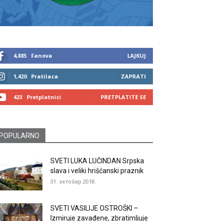
4,885
Fanova
LAJKUJ
1,420
Pratilaca
ZAPRATI
423
Pretplatnici
PRETPLATITE SE
POPULARNO
SVETI LUKA LUČINDAN Srpska
slava i veliki hrišćanski praznik
31. октобар 2018.
SVETI VASILIJE OSTROŠKI –
Izmiruje zavađene, zbratimljuje