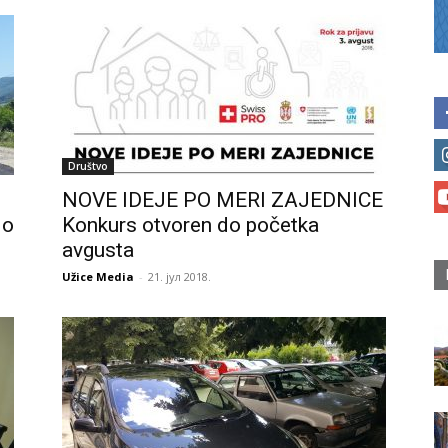
Društvo
NOVE IDEJE PO MERI ZAJEDNICE
do
Konkurs otvoren do početka
avgusta
Užice Media
-
21. јул 2018.