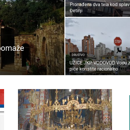
Pronađena dva tela kod splav
Đetinji
 pomaže
DRUŠTVO
UŽICE JKP VODOVOD Vodu 
piće koristite racionalno