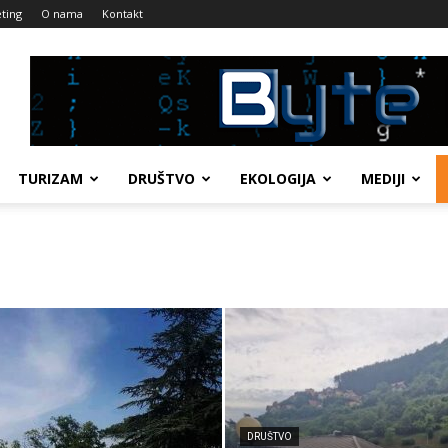
ting
O nama
Kontakt
TURIZAM
DRUŠTVO
EKOLOGIJA
MEDIJI
DRUŠTVO