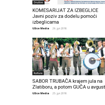
Društvo
KOMESARIJAT ZA IZBEGLICE
Javni poziv za dodelu pomoći
izbeglicama
Užice Media
-
26. јул 2018.
Kultura
SABOR TRUBAČA krajem jula na
Zlatiboru, a potom GUČA u avgus
Užice Media
-
25. јул 2018.