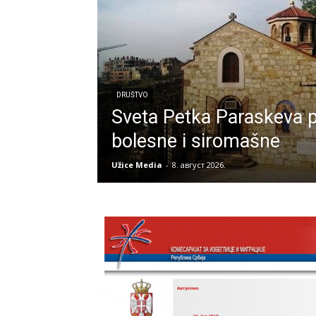
DRUŠTVO
Sveta Petka Paraskeva
bolesne i siromašne
Užice Media
-
8. август 2026.