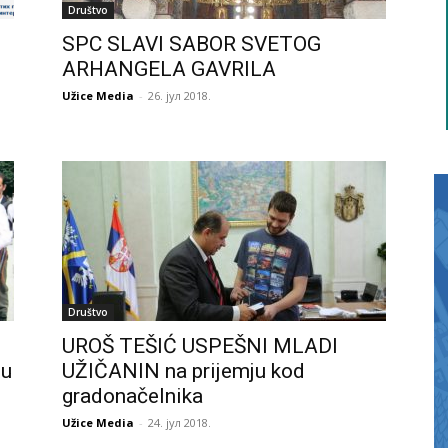
Društvo
SPC SLAVI SABOR SVETOG
ARHANGELA GAVRILA
Užice Media
-
26. јул 2018.
Društvo
UROŠ TEŠIĆ USPEŠNI MLADI
tu
UŽIČANIN na prijemju kod
gradonačelnika
Užice Media
-
24. јул 2018.