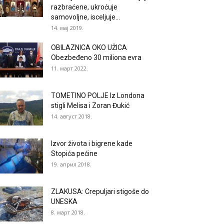
razbraćene, ukroćuje
samovoljne, isceljuje...
14. мај 2019.
OBILAZNICA OKO UŽICA
Obezbeđeno 30 miliona evra
11. март 2022.
TOMETINO POLJE Iz Londona
stigli Melisa i Zoran Đukić
14. август 2018.
Izvor života i bigrene kade
Stopića pećine
19. април 2018.
ZLAKUSA: Crepuljari stigoše do
UNESKA
8. март 2018.