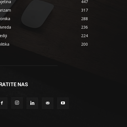
jetina
447
urizam
317
ronika
288
ivreda
236
diji
224
litika
200
RATITE NAS