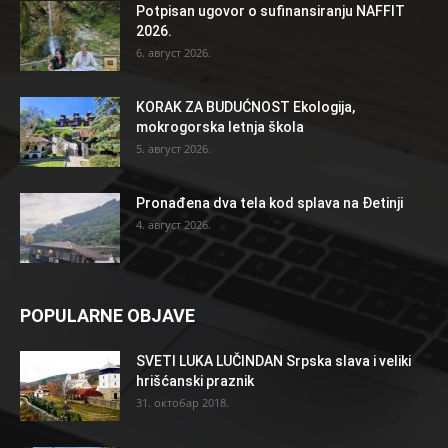
Potpisan ugovor o sufinansiranju NAFFIT
2026.
6. август 2026.
KORAK ZA BUDUĆNOST Ekologija,
mokrogorska letnja škola
5. август 2026.
Pronađena dva tela kod splava na Đetinji
4. август 2026.
POPULARNE OBJAVE
SVETI LUKA LUČINDAN Srpska slava i veliki
hrišćanski praznik
31. октобар 2018.