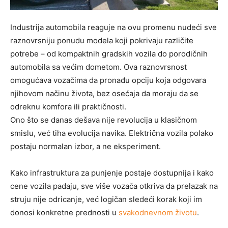
Industrija automobila reaguje na ovu promenu nudeći sve
raznovrsniju ponudu modela koji pokrivaju različite
potrebe – od kompaktnih gradskih vozila do porodičnih
automobila sa većim dometom. Ova raznovrsnost
omogućava vozačima da pronađu opciju koja odgovara
njihovom načinu života, bez osećaja da moraju da se
odreknu komfora ili praktičnosti.
Ono što se danas dešava nije revolucija u klasičnom
smislu, već tiha evolucija navika. Električna vozila polako
postaju normalan izbor, a ne eksperiment.
Kako infrastruktura za punjenje postaje dostupnija i kako
cene vozila padaju, sve više vozača otkriva da prelazak na
struju nije odricanje, već logičan sledeći korak koji im
donosi konkretne prednosti u
svakodnevnom životu
.