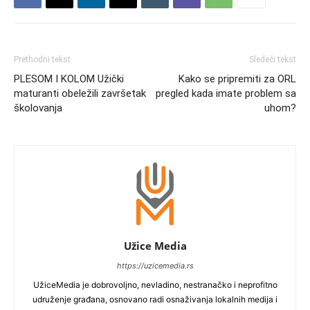
Prethodni tekst
Sledeći tekst
PLESOM I KOLOM Užički
Kako se pripremiti za ORL
maturanti obeležili završetak
pregled kada imate problem sa
školovanja
uhom?
Užice Media
https://uzicemedia.rs
UžiceMedia je dobrovoljno, nevladino, nestranačko i neprofitno
udruženje građana, osnovano radi osnaživanja lokalnih medija i