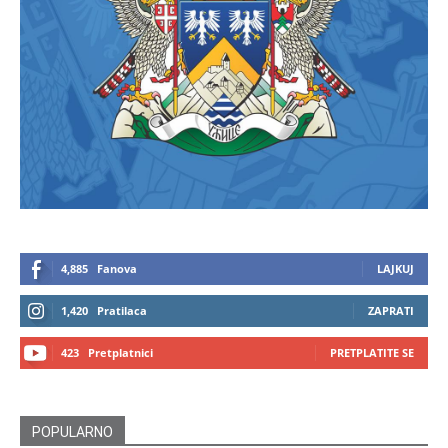
4,885
Fanova
LAJKUJ
1,420
Pratilaca
ZAPRATI
423
Pretplatnici
PRETPLATITE SE
POPULARNO