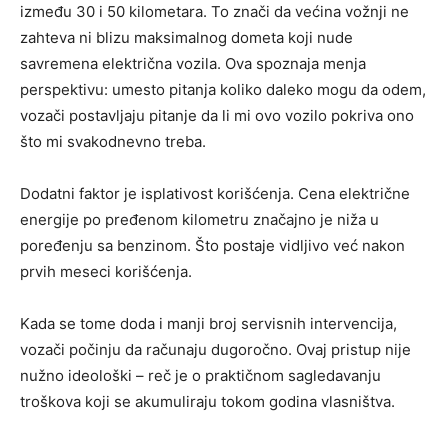
između 30 i 50 kilometara. To znači da većina vožnji ne
zahteva ni blizu maksimalnog dometa koji nude
savremena električna vozila. Ova spoznaja menja
perspektivu: umesto pitanja koliko daleko mogu da odem,
vozači postavljaju pitanje da li mi ovo vozilo pokriva ono
što mi svakodnevno treba.
Dodatni faktor je isplativost korišćenja. Cena električne
energije po pređenom kilometru značajno je niža u
poređenju sa benzinom. Što postaje vidljivo već nakon
prvih meseci korišćenja.
Kada se tome doda i manji broj servisnih intervencija,
vozači počinju da računaju dugoročno. Ovaj pristup nije
nužno ideološki – reč je o praktičnom sagledavanju
troškova koji se akumuliraju tokom godina vlasništva.