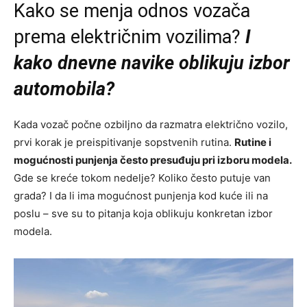
Kako se menja odnos vozača
prema električnim vozilima?
I
kako dnevne navike oblikuju izbor
automobila?
Kada vozač počne ozbiljno da razmatra električno vozilo,
prvi korak je preispitivanje sopstvenih rutina.
Rutine i
mogućnosti punjenja često presuđuju pri izboru modela.
Gde se kreće tokom nedelje? Koliko često putuje van
grada? I da li ima mogućnost punjenja kod kuće ili na
poslu – sve su to pitanja koja oblikuju konkretan izbor
modela.