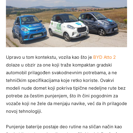
Upravo u tom kontekstu, vozila kao što je
BYD Atto 2
dolaze u obzir za one koji traže kompaktan gradski
automobil prilagođen svakodnevnim potrebama, a ne
tehničkim specifikacijama koje retko koriste. Ovakvi
modeli nude domet koji pokriva tipične nedeljne rute bez
potrebe za čestim punjenjem, što ih čini pogodnim za
vozače koji ne žele da menjaju navike, već da ih prilagode
novoj tehnologiji.
Punjenje baterije postaje deo rutine na sličan način kao