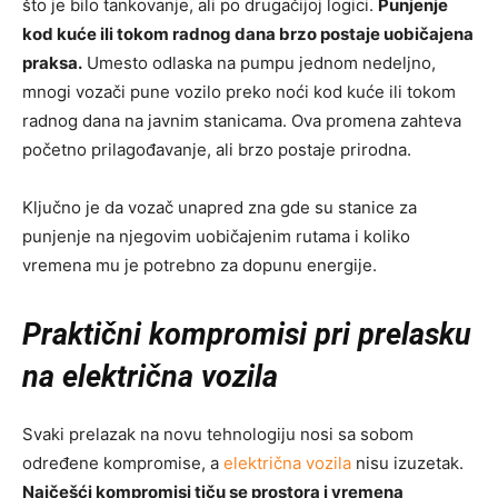
što je bilo tankovanje, ali po drugačijoj logici.
Punjenje
kod kuće ili tokom radnog dana brzo postaje uobičajena
praksa.
Umesto odlaska na pumpu jednom nedeljno,
mnogi vozači pune vozilo preko noći kod kuće ili tokom
radnog dana na javnim stanicama. Ova promena zahteva
početno prilagođavanje, ali brzo postaje prirodna.
Ključno je da vozač unapred zna gde su stanice za
punjenje na njegovim uobičajenim rutama i koliko
vremena mu je potrebno za dopunu energije.
Praktični kompromisi pri prelasku
na električna vozila
Svaki prelazak na novu tehnologiju nosi sa sobom
određene kompromise, a
električna vozila
nisu izuzetak.
Najčešći kompromisi tiču se prostora i vremena