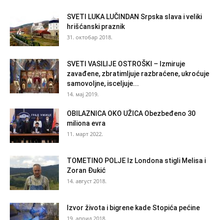
SVETI LUKA LUČINDAN Srpska slava i veliki
hrišćanski praznik
31. октобар 2018.
SVETI VASILIJE OSTROŠKI – Izmiruje
zavađene, zbratimljuje razbraćene, ukroćuje
samovoljne, isceljuje...
14. мај 2019.
OBILAZNICA OKO UŽICA Obezbeđeno 30
miliona evra
11. март 2022.
TOMETINO POLJE Iz Londona stigli Melisa i
Zoran Đukić
14. август 2018.
Izvor života i bigrene kade Stopića pećine
19. април 2018.