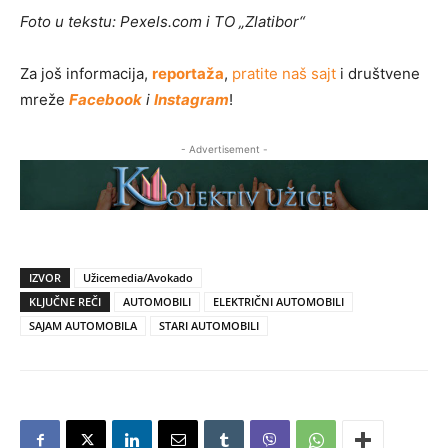
Foto u tekstu: Pexels.com i TO „Zlatibor“
Za još informacija,
reportaža
,
pratite naš sajt
i društvene
mreže
Facebook
i
Instagram
!
- Advertisement -
IZVOR
Užicemedia/Avokado
KLJUČNE REČI
AUTOMOBILI
ELEKTRIČNI AUTOMOBILI
SAJAM AUTOMOBILA
STARI AUTOMOBILI