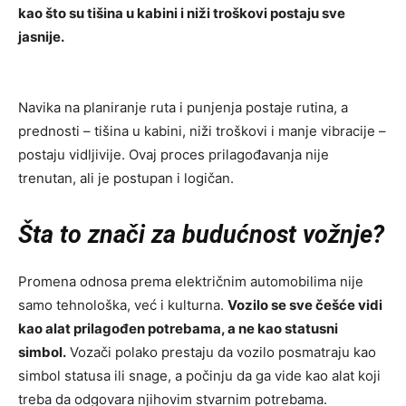
kao što su tišina u kabini i niži troškovi postaju sve
jasnije.
Navika na planiranje ruta i punjenja postaje rutina, a
prednosti – tišina u kabini, niži troškovi i manje vibracije –
postaju vidljivije. Ovaj proces prilagođavanja nije
trenutan, ali je postupan i logičan.
Šta to znači za budućnost vožnje?
Promena odnosa prema električnim automobilima nije
samo tehnološka, već i kulturna.
Vozilo se sve češće vidi
kao alat prilagođen potrebama, a ne kao statusni
simbol.
Vozači polako prestaju da vozilo posmatraju kao
simbol statusa ili snage, a počinju da ga vide kao alat koji
treba da odgovara njihovim stvarnim potrebama.