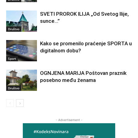
SVETI PROROK ILIJA „Od Svetog Ilije,
sunce…”
Društvo
Kako se promenilo praćenje SPORTA u
digitalnom dobu?
Sport
OGNJENA MARIJA Poštovan praznik
posebno među ženama
Društvo
- Advertisement -