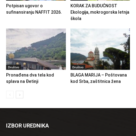
Potpisan ugovor o
KORAK ZA BUDUĆNOST
sufinansiranju NAFFIT 2026.
Ekologija, mokrogorska letnja
škola
Društvo
Društvo
Pronađena dva tela kod
BLAGA MARIJA – Poštovana
splava na Đetinji
kod Srba, zaštitnica žena
IZBOR UREDNIKA