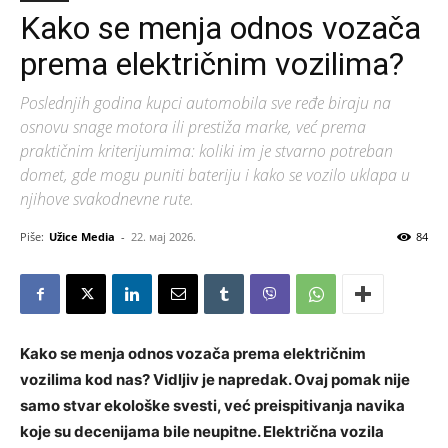
Kako se menja odnos vozača
prema električnim vozilima?
Poslednjih godina kupci automobila sve ređe biraju na
osnovu snage motora ili prestiža marke, već prema
praktičnim kriterijumima: koliki im je stvarno potreban
domet, gde mogu puniti bateriju i kako se vozilo uklapa u
njihove svakodnevne rute.
Piše:
Užice Media
-
22. мај 2026.
84
Kako se menja odnos vozača prema električnim
vozilima kod nas? Vidljiv je napredak. Ovaj pomak nije
samo stvar ekološke svesti, već preispitivanja navika
koje su decenijama bile neupitne. Električna vozila