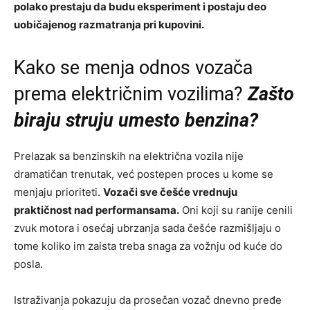
polako prestaju da budu eksperiment i postaju deo
uobičajenog razmatranja pri kupovini.
Kako se menja odnos vozača
prema električnim vozilima?
Zašto
biraju struju umesto benzina?
Prelazak sa benzinskih na električna vozila nije
dramatičan trenutak, već postepen proces u kome se
menjaju prioriteti.
Vozači sve češće vrednuju
praktičnost nad performansama.
Oni koji su ranije cenili
zvuk motora i osećaj ubrzanja sada češće razmišljaju o
tome koliko im zaista treba snaga za vožnju od kuće do
posla.
Istraživanja pokazuju da prosečan vozač dnevno pređe