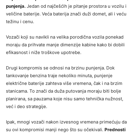
punjenja.
Jedan od najčešćih je pitanje prostora u vozilu i
veličine baterije. Veća baterija znači duži domet, ali i veću
težinu i cenu.
Vozači koji su navikli na velika porodična vozila ponekad
moraju da prihvate manje dimenzije kabine kako bi dobili
efikasnost i niže troškove upotrebe.
Drugi kompromis se odnosi na brzinu punjenja. Dok
tankovanje benzina traje nekoliko minuta, punjenje
električne baterije zahteva više vremena, čak i na brzim
stanicama. To znači da duža putovanja moraju biti bolje
planirana, sa pauzama koje nisu samo tehnička nužnost,
već i deo strategije.
Ipak, mnogi vozači nakon izvesnog vremena primećuju da
su ovi kompromisi manji nego što su očekivali.
Prednosti