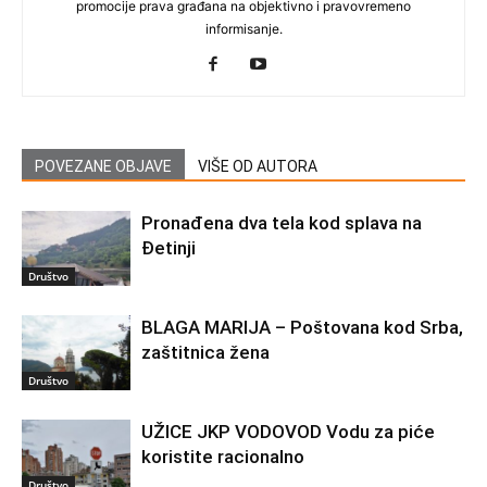
promocije prava građana na objektivno i pravovremeno
informisanje.
POVEZANE OBJAVE
VIŠE OD AUTORA
Pronađena dva tela kod splava na
Đetinji
Društvo
BLAGA MARIJA – Poštovana kod Srba,
zaštitnica žena
Društvo
UŽICE JKP VODOVOD Vodu za piće
koristite racionalno
Društvo