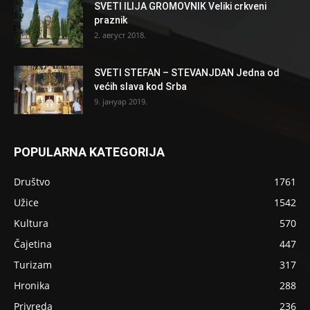
SVETI ILIJA GROMOVNIK Veliki crkveni
praznik
2. август 2018.
SVETI STEFAN – STEVANJDAN Jedna od
većih slava kod Srba
9. јануар 2019.
POPULARNA KATEGORIJA
Društvo
1761
Užice
1542
Kultura
570
Čajetina
447
Turizam
317
Hronika
288
Privreda
236