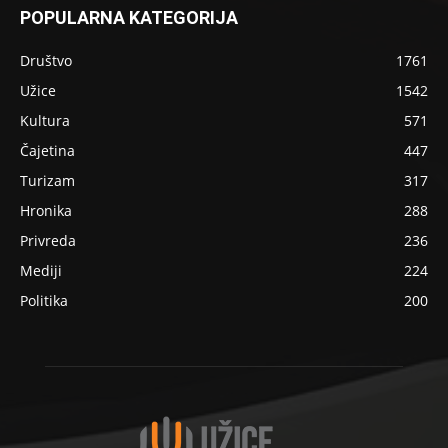
POPULARNA KATEGORIJA
Društvo
1761
Užice
1542
Kultura
571
Čajetina
447
Turizam
317
Hronika
288
Privreda
236
Mediji
224
Politika
200