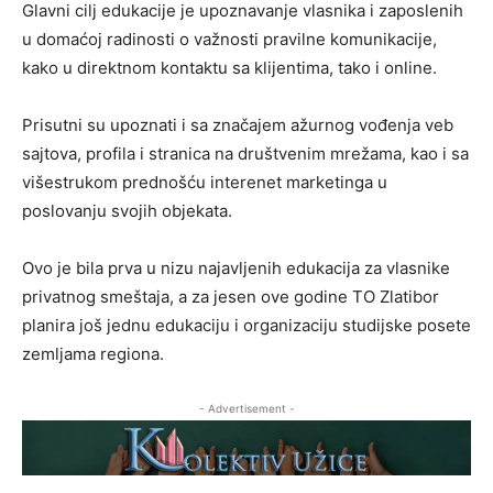
Glavni cilj edukacije je upoznavanje vlasnika i zaposlenih
u domaćoj radinosti o važnosti pravilne komunikacije,
kako u direktnom kontaktu sa klijentima, tako i online.
Prisutni su upoznati i sa značajem ažurnog vođenja veb
sajtova, profila i stranica na društvenim mrežama, kao i sa
višestrukom prednošću interenet marketinga u
poslovanju svojih objekata.
Ovo je bila prva u nizu najavljenih edukacija za vlasnike
privatnog smeštaja, a za jesen ove godine TO Zlatibor
planira još jednu edukaciju i organizaciju studijske posete
zemljama regiona.
- Advertisement -