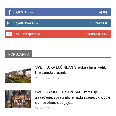
4,885
Fanova
LAJKUJ
1,420
Pratilaca
ZAPRATI
423
Pretplatnici
PRETPLATITE SE
POPULARNO
SVETI LUKA LUČINDAN Srpska slava i veliki
hrišćanski praznik
31. октобар 2018.
SVETI VASILIJE OSTROŠKI – Izmiruje
zavađene, zbratimljuje razbraćene, ukroćuje
samovoljne, isceljuje...
14. мај 2019.