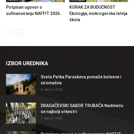
Potpisan ugovor o
KORAK ZA BUDUĆNOST
sufinansiranju NAFFIT 2026.
Ekologija, mokrogorska letnja
škola
IZBOR UREDNIKA
Sveta Petka Paraskeva pomaže bolesne i
siromašne
8. август 2026.
DRAGAČEVSKI SABOR TRUBAČA Nadmeću
se najbolji orkestri
7. август 2026.