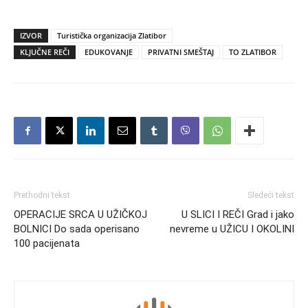
IZVOR
Turistička organizacija Zlatibor
KLJUČNE REČI
EDUKOVANJE
PRIVATNI SMEŠTAJ
TO ZLATIBOR
Prethodni tekst
Sledeći tekst
OPERACIJE SRCA U UŽIČKOJ
U SLICI I REČI Grad i jako
BOLNICI Do sada operisano
nevreme u UŽICU I OKOLINI
100 pacijenata