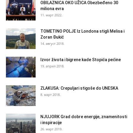
OBILAZNICA OKO UŽICA Obezbeđeno 30
miliona evra
11. март 2022.
TOMETINO POLJE Iz Londona stigli Melisa i
Zoran Đukić
14. август 2018.
Izvor života i bigrene kade Stopića pećine
19. април 2018.
ZLAKUSA: Crepuljari stigoše do UNESKA
8. март 2018.
NJUJORK Grad dobre energije, znamenitosti
i inspiracije
26. март 2019.