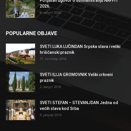
Potpisan ugovor o sufinansiranju NAFFIT
2026.
6. август 2026.
POPULARNE OBJAVE
SVETI LUKA LUČINDAN Srpska slava i veliki
hrišćanski praznik
31. октобар 2018.
SVETI ILIJA GROMOVNIK Veliki crkveni
praznik
2. август 2018.
SVETI STEFAN – STEVANJDAN Jedna od
većih slava kod Srba
9. јануар 2019.