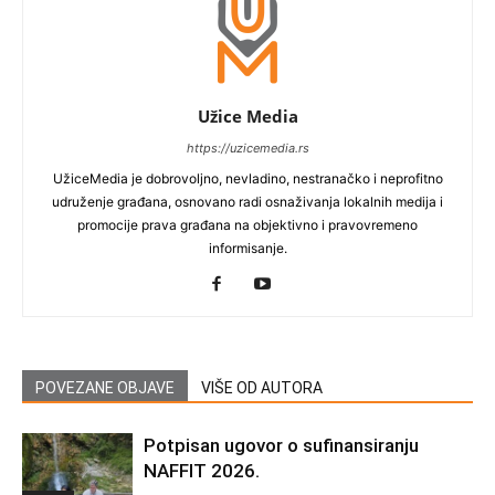
Užice Media
https://uzicemedia.rs
UžiceMedia je dobrovoljno, nevladino, nestranačko i neprofitno
udruženje građana, osnovano radi osnaživanja lokalnih medija i
promocije prava građana na objektivno i pravovremeno
informisanje.
POVEZANE OBJAVE
VIŠE OD AUTORA
Potpisan ugovor o sufinansiranju
NAFFIT 2026.