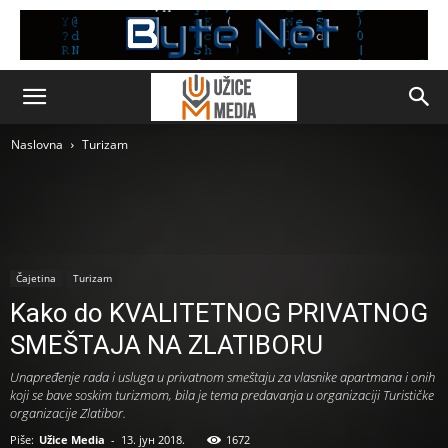
Naslovna
Turizam
Čajetina
Turizam
Kako do KVALITETNOG PRIVATNOG
SMEŠTAJA NA ZLATIBORU
Unapređenje rada i usluga u privatnom smeštaju za vlasnike apartmana i onih
koji se bave soskim turizmom, bila je tema predavanja u organizaciji Turističke
organizacije Zlatibor.
Piše:
Užice Media
-
13. јун 2018.
1672