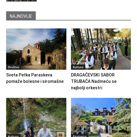
NAJNOVIJE
Društvo
Kultura
Sveta Petka Paraskeva
DRAGAČEVSKI SABOR
pomaže bolesne i siromašne
TRUBAČA Nadmeću se
najbolji orkestri
Kultura
Ekologija