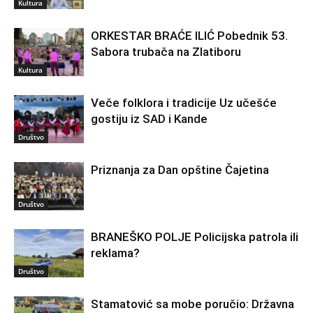
Kultura
ORKESTAR BRAĆE ILIĆ Pobednik 53.
Sabora trubača na Zlatiboru
Kultura
Veče folklora i tradicije Uz učešće
gostiju iz SAD i Kande
Društvo
Priznanja za Dan opštine Čajetina
Društvo
BRANEŠKO POLJE Policijska patrola ili
reklama?
Društvo
Stamatović sa mobe poručio: Državna