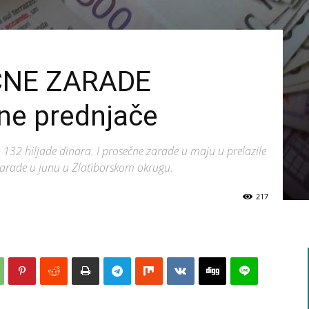
ČNE ZARADE
ne prednjače
o 132 hiljade dinara. I prosečne zarade u maju u prelazile
 zarade u junu u Zlatiborskom okrugu.
217