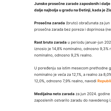
Junske prosečne zarade zaposlenih i dalje
dalje najbolja u gradu na Đetinji, kada je Zl
Prosečna zarada
(bruto) obračunata za jun 
prosečna zarada bez poreza i doprinosa (net
Rast bruto zarada
u periodu januar-jun 202
iznosio je 14,8% nominalno, odnosno 9,3% r
nominalno, odnosno 9,2% realno.
U poređenju sa istim mesecom prethodne go
nominalno je veća za 12,1%, a realno za 8,0
12,0%, odnosno 7,9% realno, navodi
Republi
Medijalna neto zarada
za jun 2024. godine i
zaposlenih ostvarilo zaradu do navedenog i