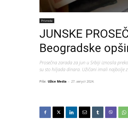
Privreda
JUNSKE PROSE
Beogradske opši
Prosečna zarada za jun u Srbiji iznosila prek
su sto hiljada dinara. Užičani imali najbolje
Piše:
Užice Media
-
27. август 2024.