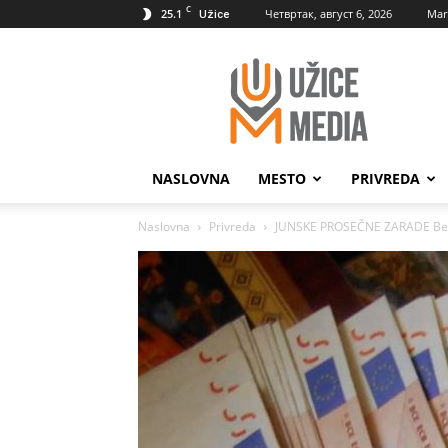
C
25.1
Четвртак, август 6, 2026
Mar
Užice
UžiceMedia
NASLOVNA
MESTO
PRIVREDA
Naslovna
Privreda
JUNSKE PROSEČNE ZARADE Beo