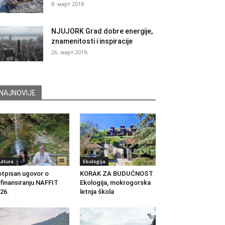
8. март 2018.
NJUJORK Grad dobre energije,
znamenitosti i inspiracije
26. март 2019.
NAJNOVIJE
ultura
Ekologija
tpisan ugovor o
KORAK ZA BUDUĆNOST
finansiranju NAFFIT
Ekologija, mokrogorska
26.
letnja škola