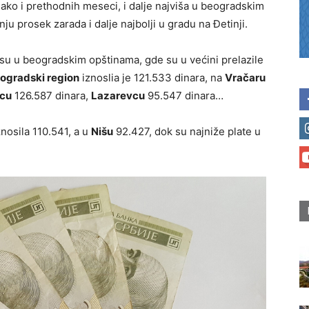
 ako i prethodnih meseci, i dalje najviša u beogradskim
nju prosek zarada i dalje najbolji u gradu na Đetinji.
su u beogradskim opštinama, gde su u većini prelazile
ogradski region
iznoslia je 121.533 dinara, na
Vračaru
cu
126.587 dinara,
Lazarevcu
95.547 dinara…
znosila 110.541, a u
Nišu
92.427, dok su najniže plate u