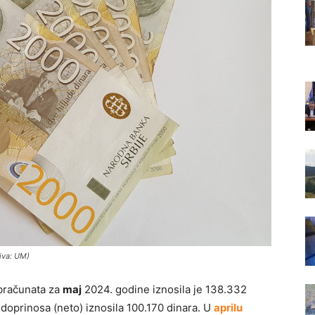
iva: UM)
obračunata za
maj
2024. godine iznosila je 138.332
 doprinosa (neto) iznosila 100.170 dinara. U
aprilu