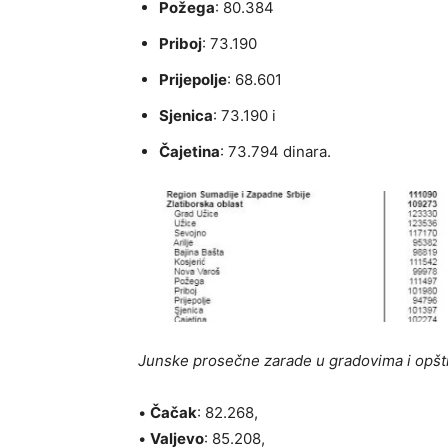
Požega
: 80.384
Priboj
: 73.190
Prijepolje
: 68.601
Sjenica
: 73.190 i
Čajetina
: 73.794 dinara.
Junske prosečne zarade u gradovima i opšt
•
Čačak
: 82.268,
•
Valjevo
: 85.208,