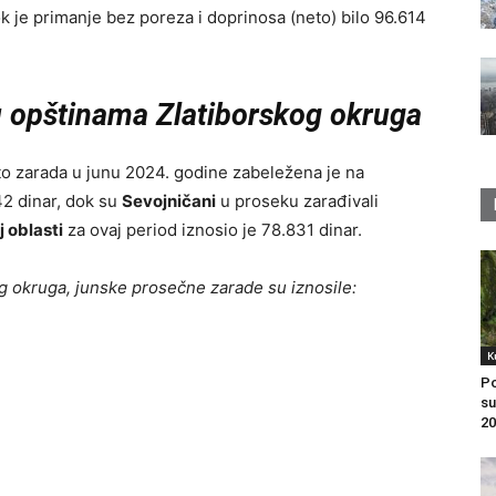
ok je primanje bez poreza i doprinosa (neto) bilo 96.614
 opštinama Zlatiborskog okruga
o zarada u junu 2024. godine zabeležena je na
2 dinar, dok su
Sevojničani
u proseku zarađivali
 oblasti
za ovaj period iznosio je 78.831 dinar.
og okruga, junske prosečne zarade su iznosile:
K
Po
su
20