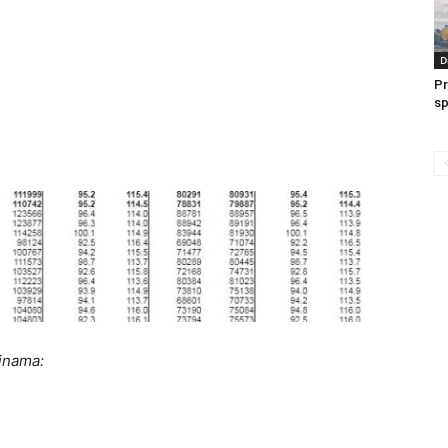
D
Pr
sp
inama: