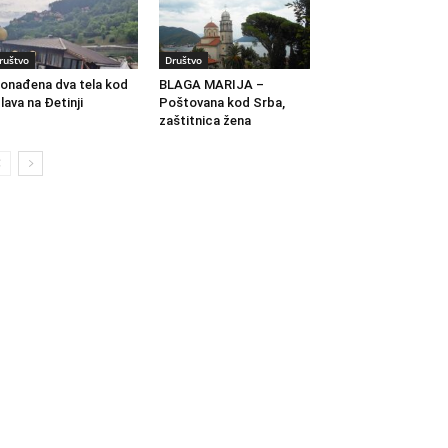
ruštvo
Društvo
onađena dva tela kod
BLAGA MARIJA –
lava na Đetinji
Poštovana kod Srba,
zaštitnica žena