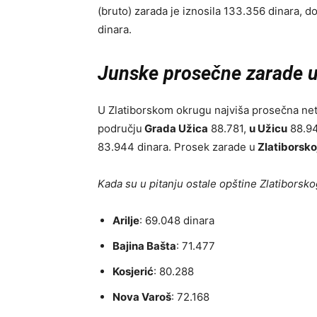
(bruto) zarada je iznosila 133.356 dinara, d
dinara.
Junske prosečne zarade u
U Zlatiborskom okrugu najviša prosečna net
području
Grada Užica
88.781,
u Užicu
88.94
83.944 dinara. Prosek zarade u
Zlatiborskoj
Kada su u pitanju ostale opštine Zlatiborsk
Arilje
: 69.048 dinara
Bajina Bašta
: 71.477
Kosjerić
: 80.288
Nova Varoš
: 72.168