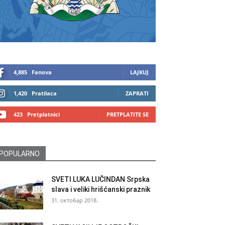
4,885
Fanova
LAJKUJ
1,420
Pratilaca
ZAPRATI
423
Pretplatnici
PRETPLATITE SE
POPULARNO
SVETI LUKA LUČINDAN Srpska
slava i veliki hrišćanski praznik
31. октобар 2018.