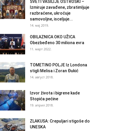
SVETI VASILIJE OSTROŠKI –
Izmiruje zavađene, zbratimljuje
razbraćene, ukroćuje
samovoljne, isceljuje...
14. мај 2019.
OBILAZNICA OKO UŽICA
Obezbeđeno 30 miliona evra
11. март 2022.
TOMETINO POLJE Iz Londona
stigli Melisa i Zoran Đukić
14. август 2018.
Izvor života i bigrene kade
Stopića pećine
19. април 2018.
ZLAKUSA: Crepuljari stigoše do
UNESKA